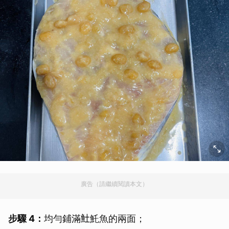
廣告（請繼續閱讀本文）
步驟 4：
均勻鋪滿𩵚魠魚的兩面；