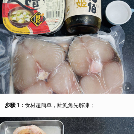
步驟 1：
食材超簡單，𩵚魠魚先解凍；