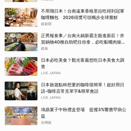
台南「開心果地圖」集齊37款綠色甜點
不用飛日本！台南遠東香格里拉吃得到冠軍
咖哩麵包 2026得獎可頌獨步全球嘗鮮
鏡新聞
正男報食事／台南火鍋新霸主殺進新莊！井
賀鍋物40種自助吧任你拿，必吃黏嘴肉燥
飯、現做棉花糖
鏡報
日本必吃美食？觀光客最想吃日本美食大調
查
LIVE JAPAN
日本旅遊點杯想要的咖啡很簡單！超好用日
語-咖啡店常見單字&簡單會話
LIVE JAPAN
鴻鼎菓子中秋禮盒登場 提撥3%響應罕病公
益
信傳媒