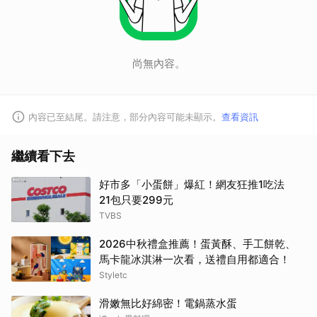
尚無內容。
內容已至結尾。請注意，部分內容可能未顯示。
查看資訊
繼續看下去
好市多「小蛋餅」爆紅！網友狂推1吃法
21包只要299元
TVBS
2026中秋禮盒推薦！蛋黃酥、手工餅乾、
馬卡龍冰淇淋一次看，送禮自用都適合！
Styletc
滑嫩無比好綿密！電鍋蒸水蛋