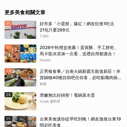
更多美食相關文章
01
好市多「小蛋餅」爆紅！網友狂推1吃法
21包只要299元
TVBS
02
2026中秋禮盒推薦！蛋黃酥、手工餅乾、
馬卡龍冰淇淋一次看，送禮自用都適合！
Styletc
03
正男報食事／台南火鍋新霸主殺進新莊！井
賀鍋物40種自助吧任你拿，必吃黏嘴肉燥
飯、現做棉花糖
鏡報
04
滑嫩無比好綿密！電鍋蒸水蛋
iCook 愛料理
05
台東美食讓你從早吃到晚！網友激推台東19
間必吃美食