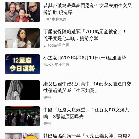
昔與台玻總裁爆豪門恩怨！女星未婚生女又
捲詐欺 現況曝
EBC 東森娛樂
丁柔安保險箱遭竊「700萬元全被偷」！
兇手竟是他...嘆：提前穿幫
ETtoday星光雲
小孟老師2026年08月10日(一)星座運勢
清水孟星座塔羅
繼父從國中侵犯到高中…14歲少女遭逼口交
性侵崩潰哭喊「生不如死」
鏡報
中國「底層人戾氣重」！江蘇女PO文爆共
鳴 3關鍵原因曝光
鏡報
韓國瑜協商講一半「司法正義女神」突喊2