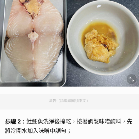
廣告（請繼續閱讀本文）
步驟 2：
𩵚魠魚洗淨後擦乾，接著調製味噌醃料，先
將冷開水加入味噌中調勻；