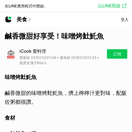
以LINE開啟
在LINE應用程式中開啟。
美食
登入
鹹香微甜好享受！味噌烤𩵚魠魚
iCook 愛料理
訂閱
更新於 05月01日01:24 • 發布於 05月01日01:23 •
廚房女漢子Rita's
味噌烤𩵚魠魚
鹹香微甜的味噌烤𩵚魠魚，擠上檸檸汁更對味，配飯
佐粥都很讚。
食材