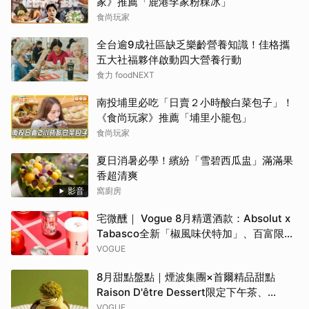
家》推薦「鹿港李家粉粿冰」
食尚玩家
全台逾9成社區缺乏樂齡營養知識！佳格攜
五大社福夥伴啟動四大營養行動
食力 foodNEXT
南投埔里必吃「日賣２小時酸白菜包子」！
《食尚玩家》推薦「埔里小籠包」
食尚玩家
夏日消暑必學！繽紛「雪碧西瓜盅」滿滿果
香超清爽
影音
窩廚房
宅微醺｜ Vogue 8月精選酒款：Absolut x
Tabasco全新「椒風味伏特加」、百富限定
「花時心藝限量禮盒」、WAT x 萬波「紅蘋
VOGUE
島嶼氣泡雞尾酒」……品味盛夏質感微醺
8月甜點盤點｜煙波集團×首爾精品甜點
Raison D'être Dessert限定下午茶、
Gelato pique cafe辻利茶舗聯名可麗餅、
VOGUE