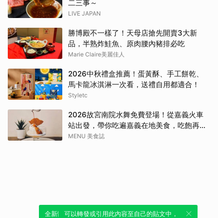
二三事～
LIVE JAPAN
勝博殿不一樣了！天母店搶先開賣3大新
品，半熟炸鮭魚、原肉腰內豬排必吃
Marie Claire美麗佳人
2026中秋禮盒推薦！蛋黃酥、手工餅乾、
馬卡龍冰淇淋一次看，送禮自用都適合！
Styletc
2026故宮南院水舞免費登場！從嘉義火車
站出發，帶你吃遍嘉義在地美食，吃飽再去
看夜間展演，這周末就這樣安排吧！
MENU 美食誌
全新體驗！一鍵引用此內容，透過發布貼
可以轉發或引用此內容至自己的貼文中，