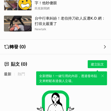
字！他秒傻眼
民視新聞網
台中行車糾紛！老伯持刀砍人反遭K.O 網：
打得太嚴重了
Newtalk
轉發 (0)
貼文 (0)
建立貼文
最新
熱門
全新體驗！一鍵引用此內容，透過發布貼
文來輕鬆表達個人立場。