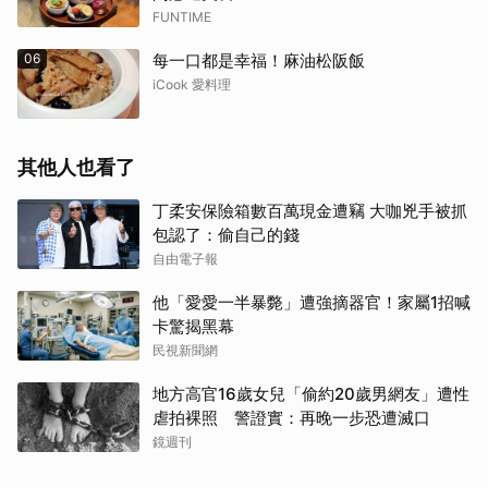
FUNTIME
06
每一口都是幸福！麻油松阪飯
iCook 愛料理
其他人也看了
丁柔安保險箱數百萬現金遭竊 大咖兇手被抓
包認了：偷自己的錢
自由電子報
他「愛愛一半暴斃」遭強摘器官！家屬1招喊
卡驚揭黑幕
民視新聞網
地方高官16歲女兒「偷約20歲男網友」遭性
虐拍裸照 警證實：再晚一步恐遭滅口
鏡週刊