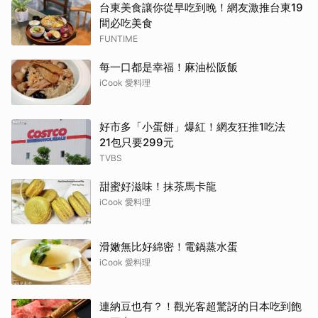
台東美食讓你從早吃到晚！網友激推台東19
間必吃美食
FUNTIME
每一口都是幸福！麻油松阪飯
iCook 愛料理
好市多「小蛋餅」爆紅！網友狂推1吃法
21包只要299元
TVBS
甜蜜好滋味！抹茶馬卡龍
iCook 愛料理
滑嫩無比好綿密！電鍋蒸水蛋
iCook 愛料理
連納豆也有？！觀光客超驚訝的日本吃到飽