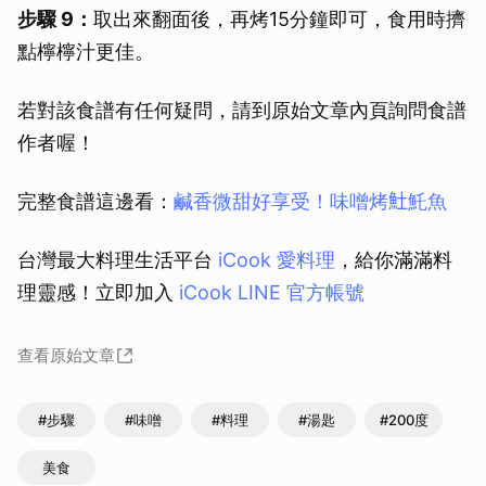
步驟 9：
取出來翻面後，再烤15分鐘即可，食用時擠
點檸檸汁更佳。
若對該食譜有任何疑問，請到原始文章內頁詢問食譜
作者喔！
完整食譜這邊看：
鹹香微甜好享受！味噌烤𩵚魠魚
台灣最大料理生活平台
iCook 愛料理
，給你滿滿料
理靈感！立即加入
iCook LINE 官方帳號
取消
查看原始文章
#步驟
#味噌
#料理
#湯匙
#200度
美食