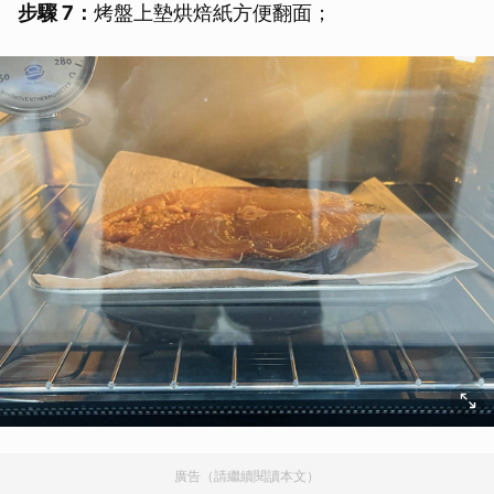
步驟 7：
烤盤上墊烘焙紙方便翻面；
廣告（請繼續閱讀本文）