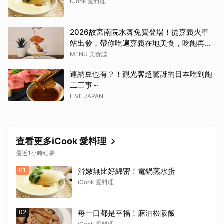
iCook 愛料理
2026故宮南院水舞免費登場！從嘉義火車
站出發，帶你吃遍嘉義在地美食，吃飽再去
看夜間展演，這周末就這樣安排吧！
MENU 美食誌
連納豆也有？！觀光客超驚訝的日本吃到飽
二三事～
LIVE JAPAN
查看更多iCook 愛料理
最近1小時結果
01
滑嫩無比好綿密！電鍋蒸水蛋
iCook 愛料理
02
每一口都是幸福！麻油松阪飯