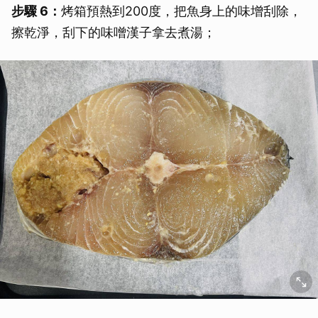
步驟 6：
烤箱預熱到200度，把魚身上的味增刮除，
擦乾淨，刮下的味噌漢子拿去煮湯；