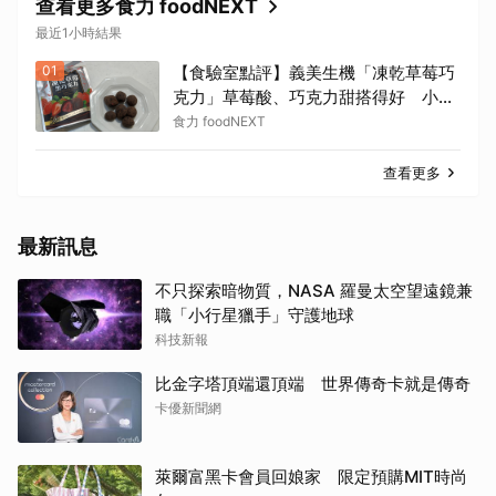
查看更多食力 foodNEXT
最近1小時結果
01
【食驗室點評】義美生機「凍乾草莓巧
克力」草莓酸、巧克力甜搭得好 小包
份量能否撐起價格成考驗
食力 foodNEXT
查看更多
最新訊息
不只探索暗物質，NASA 羅曼太空望遠鏡兼
職「小行星獵手」守護地球
科技新報
比金字塔頂端還頂端 世界傳奇卡就是傳奇
卡優新聞網
萊爾富黑卡會員回娘家 限定預購MIT時尚