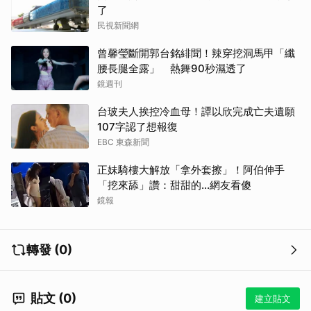
了
民視新聞網
曾馨瑩斷開郭台銘緋聞！辣穿挖洞馬甲「纖
腰長腿全露」 熱舞90秒濕透了
鏡週刊
台玻夫人挨控冷血母！譚以欣完成亡夫遺願
107字認了想報復
EBC 東森新聞
正妹騎樓大解放「拿外套擦」！阿伯伸手
「挖來舔」讚：甜甜的...網友看傻
鏡報
轉發 (0)
貼文 (0)
建立貼文