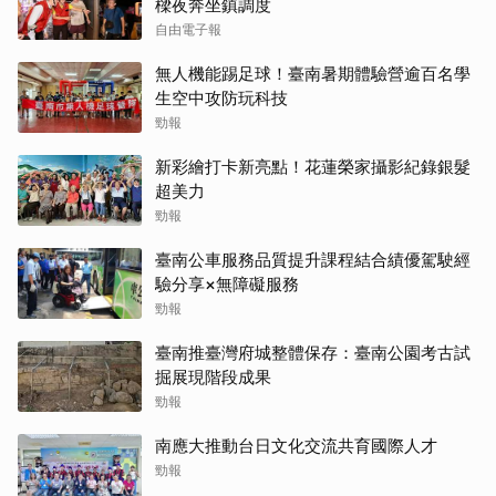
樑夜奔坐鎮調度
自由電子報
無人機能踢足球！臺南暑期體驗營逾百名學
生空中攻防玩科技
勁報
新彩繪打卡新亮點！花蓮榮家攝影紀錄銀髮
超美力
勁報
臺南公車服務品質提升課程結合績優駕駛經
驗分享×無障礙服務
勁報
臺南推臺灣府城整體保存：臺南公園考古試
掘展現階段成果
勁報
南應大推動台日文化交流共育國際人才
勁報