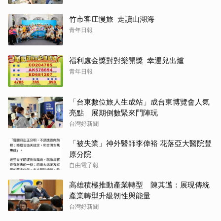
竹市客庄慢旅 走讀山湖海
青年日報
福利處金獎對對樂開獎 幸運兒出爐
青年日報
「台東數位旅人生成站」成台東博覽會人氣
亮點 展期倒數緊來鬥陣玩
台灣好新聞
「被失業」神外醫師李偉裕 花落亞大醫院豐
原分院
自由電子報
高雄積極推動產業轉型 陳其邁：展現傳統
產業轉型升級韌性與能量
台灣好新聞