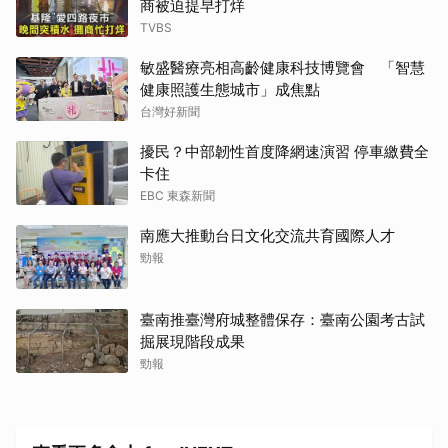
商被迫提早打烊
TVBS
敏盛醫療亮相高齡健康科技博覽會 「智慧
健康照護生態城市」成焦點
台灣好新聞
擾民？中部韌性首度降網速演習 停車繳費全
卡住
EBC 東森新聞
南應大推動台日文化交流共育國際人才
勁報
臺南推臺灣府城整體保存：臺南公園考古試
掘展現階段成果
勁報