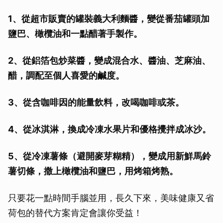
1、從超市販賣的罐裝義大利麵醬，變從番茄罐頭加
鹽巴、橄欖油和一點醋著手製作。
2、從鋁箔包炒菜醬，變成混合水、醬油、芝麻油、
醋，調配至個人喜愛的鹹度。
3、從含咖啡因的能量飲料，改喝咖啡或茶。
4、從冰淇淋，換成冷凍水果片和優格攪拌成冰沙。
5、從冷凍薯條（避開麥芽糊精），變成用新鮮馬鈴
薯切條，撒上橄欖油和鹽巴，用烤箱烤熟。
只要花一點時間手腦並用，長久下來，美味健康又省
荷包的替代方案肯定會讓你受益！