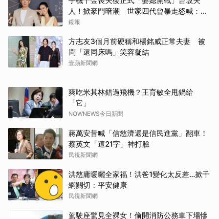
手機千金喪夫後正式「婆媳開戰」台玻夫
人！掀豪門暗潮 世家四代曾暴走怒喊：我
只是一個年輕人
鏡報
方志友3個月前硬稱和楊銘威正常夫妻 被
問「還同床嗎」笑容凝結
壹蘋新聞網
爽吃米其林錯過飛機？王育敏全甩鍋給
「它」
NOWNEWS今日新聞
蔣萬安昔喊「信慈濟還是信民進黨」翻車！
蔡英文「這21字」神打臉
民視新聞網
洪慈庸暖曬全家福！洪爸1變化太反差…掀千
網關切：平安健康
民視新聞網
駕駛座驚見全裸女！偷開消防公務車下場慘