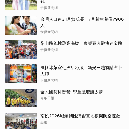
包
卡優新聞網
台灣人口連31月負成長 7月新生兒僅7906
人
卡優新聞網
梨山路跑挑戰高海拔 東豐賽奔馳快速道路
卡優新聞網
風格冰菓室七夕甜滋滋 新光三越有請占卜
大師
卡優新聞網
全民國防科普營 學童激發航太夢
青年日報
南投2026城鎮韌性演習實地模擬防空疏散
勁報