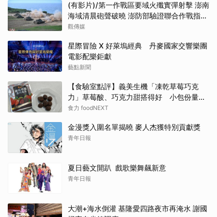
(有影片)/第一作戰區要域火殲實彈射擊 澎南
海域清晨砲聲破曉 澎防部驗證聯合作戰指管
效能
觀傳媒
星際冒險 X 好萊塢經典 丹麥國家交響樂團
電影配樂鉅獻
藝點新聞
【食驗室點評】義美生機「凍乾草莓巧克
力」草莓酸、巧克力甜搭得好 小包份量能
否撐起價格成考驗
食力 foodNEXT
金漫獎入圍名單揭曉 麥人杰獲特別貢獻獎
青年日報
夏日藝文開趴 戲歌樂舞飆新意
青年日報
大潮+海水倒灌 基隆愛四路夜市再淹水 謝國