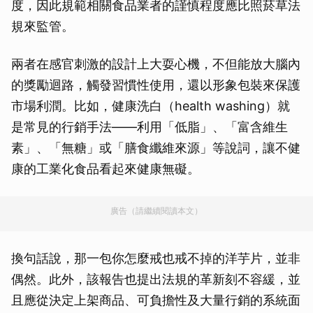
度，因此規範相關食品業者的謹慎程度應比照菸草法
規來監管。
兩者在感官刺激的設計上大耍心機，不但能放大腦內
的獎勵迴路，觸發習慣性使用，還以形象包裝來保護
市場利潤。比如，健康洗白（health washing）就
是常見的行銷手法——利用「低脂」、「富含維生
素」、「無糖」或「膳食纖維來源」等說詞，讓不健
康的工業化食品看起來健康無礙。
廣告（請繼續閱讀本文）
換句話說，那一包你怎麼戒也戒不掉的洋芋片，並非
偶然。此外，該報告也提出法規的革新刻不容緩，並
且應從決定上架商品、可負擔性及大量行銷的系統面