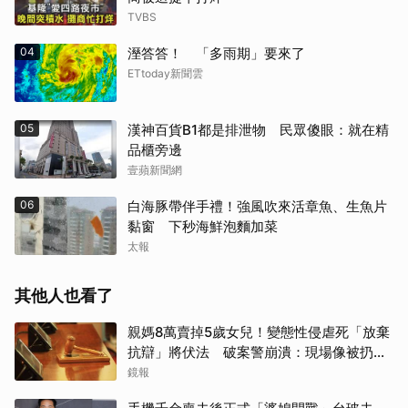
TVBS
04
溼答答！ 「多雨期」要來了
ETtoday新聞雲
05
漢神百貨B1都是排泄物 民眾傻眼：就在精
品櫃旁邊
壹蘋新聞網
06
白海豚帶伴手禮！強風吹來活章魚、生魚片
黏窗 下秒海鮮泡麵加菜
太報
其他人也看了
親媽8萬賣掉5歲女兒！變態性侵虐死「放棄
抗辯」將伏法 破案警崩潰：現場像被扔掉
的洋娃娃
鏡報