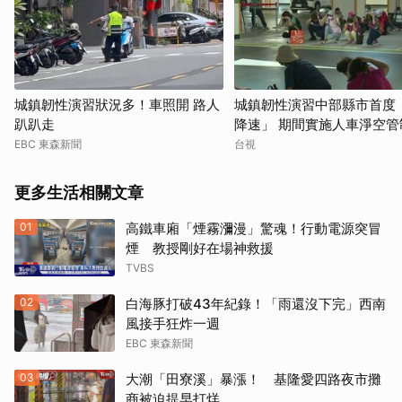
城鎮韌性演習狀況多！車照開 路人
城鎮韌性演習中部縣市首度
趴趴走
降速」 期間實施人車淨空管
EBC 東森新聞
台視
更多生活相關文章
01
高鐵車廂「煙霧瀰漫」驚魂！行動電源突冒
煙 教授剛好在場神救援
TVBS
02
白海豚打破43年紀錄！「雨還沒下完」西南
風接手狂炸一週
EBC 東森新聞
03
大潮「田寮溪」暴漲！ 基隆愛四路夜市攤
商被迫提早打烊