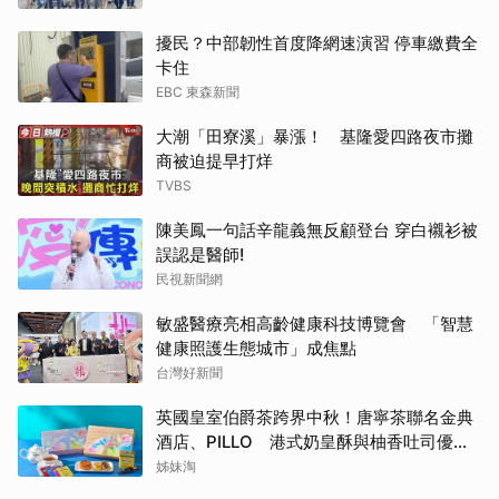
擾民？中部韌性首度降網速演習 停車繳費全
卡住
EBC 東森新聞
大潮「田寮溪」暴漲！ 基隆愛四路夜市攤
商被迫提早打烊
TVBS
陳美鳳一句話辛龍義無反顧登台 穿白襯衫被
誤認是醫師!
民視新聞網
敏盛醫療亮相高齡健康科技博覽會 「智慧
健康照護生態城市」成焦點
台灣好新聞
英國皇室伯爵茶跨界中秋！唐寧茶聯名金典
酒店、PILLO 港式奶皇酥與柚香吐司優雅
登場
姊妹淘