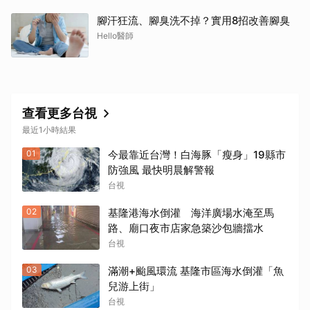
腳汗狂流、腳臭洗不掉？實用8招改善腳臭
Hello醫師
查看更多台視
最近1小時結果
01
今最靠近台灣！白海豚「瘦身」19縣市
防強風 最快明晨解警報
台視
02
基隆港海水倒灌 海洋廣場水淹至馬
路、廟口夜市店家急築沙包牆擋水
台視
03
滿潮+颱風環流 基隆市區海水倒灌「魚
兒游上街」
台視