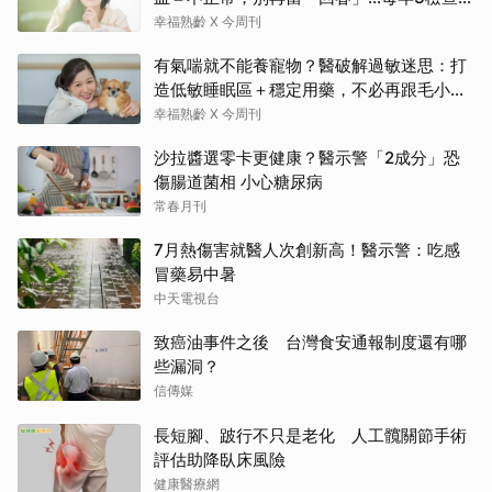
命：早期治癒率達9成5
幸福熟齡 X 今周刊
有氣喘就不能養寵物？醫破解過敏迷思：打
造低敏睡眠區＋穩定用藥，不必再跟毛小孩
分離
幸福熟齡 X 今周刊
沙拉醬選零卡更健康？醫示警「2成分」恐
傷腸道菌相 小心糖尿病
常春月刊
7月熱傷害就醫人次創新高！醫示警：吃感
冒藥易中暑
中天電視台
致癌油事件之後 台灣食安通報制度還有哪
些漏洞？
信傳媒
長短腳、跛行不只是老化 人工髖關節手術
評估助降臥床風險
健康醫療網