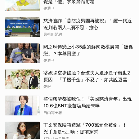
覺是「他」拿來磨蹭射精
鏡週刊
慈濟遭詐「昔防疫男團再被挖」！羅一鈞近
況判若兩人…網不忍：擔心
民視新聞網
關之琳傳戀上小35歲的鮮肉嫩模展開「嬤孫
戀」？本尊回應了
鏡週刊
婆媳隔空撕破臉？台玻夫人還原長子離世2
原因 「手機千金」不忍了：如其說還需要
離開嗎？
鏡報
整個慈濟都被唬住！「美國慈濟青年」出現
10.6億BNT疫苗騙局始末曝
自由電子報
丁柔安保險箱遭竊「700萬元全被偷」！
兇手竟是他...嘆：提前穿幫
ETtoday星光雲