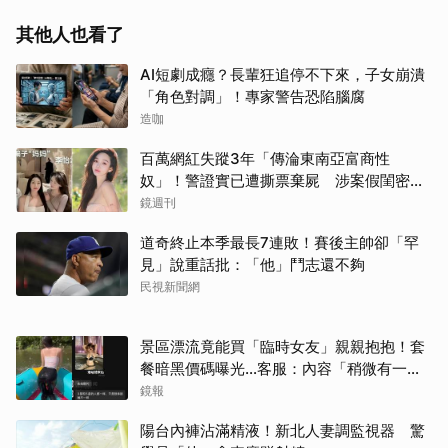
其他人也看了
AI短劇成癮？長輩狂追停不下來，子女崩潰
「角色對調」！專家警告恐陷腦腐
造咖
百萬網紅失蹤3年「傳淪東南亞富商性
奴」！警證實已遭撕票棄屍 涉案假閨密近
況曝光
鏡週刊
道奇終止本季最長7連敗！賽後主帥卻「罕
見」說重話批：「他」鬥志還不夠
民視新聞網
景區漂流竟能買「臨時女友」親親抱抱！套
餐暗黑價碼曝光…客服：內容「稍微有一點
尺度」
鏡報
陽台內褲沾滿精液！新北人妻調監視器 驚