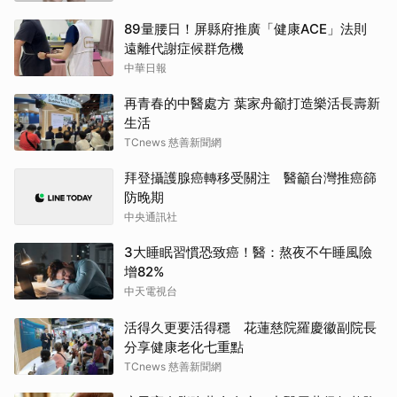
89量腰日！屏縣府推廣「健康ACE」法則
遠離代謝症候群危機
中華日報
再青春的中醫處方 葉家舟籲打造樂活長壽新
生活
TCnews 慈善新聞網
拜登攝護腺癌轉移受關注 醫籲台灣推癌篩
防晚期
中央通訊社
3大睡眠習慣恐致癌！醫：熬夜不午睡風險
增82%
中天電視台
活得久更要活得穩 花蓮慈院羅慶徽副院長
分享健康老化七重點
TCnews 慈善新聞網