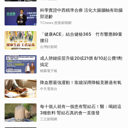
科學實證中西精準合療 活化大腸腦軸有助腦
部逆齡
TCnews 慈善新聞網
「健康ACE」結合健檢365 竹市響應89量
腰日
台灣好新聞
成人肺鏈疫苗升級20或21價 8/10起公費1劑
搞定
桃園電子報
降血壓最強運動！靠牆深蹲降幅竟勝過有氧
中天電視台
每十個人就有一個患有腎結石！醫：喝錯這
3種飲料 腎結石真的會一直復發
三立新聞網