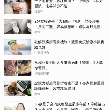
一下雨膝蓋、腳踝就痛？ 中醫授「4個好
習慣」改善關節不適
鏡週刊
2好友接連罹「大腸癌」病逝 營養師曝
「共同症狀」容易被忽略：還以為只是壓力
大
鏡報
破解胰臟癌隱身機制！雙重免疫治療小鼠實
驗見效
中天電視台
永和豆漿創始人食道癌病逝！醫揭「5大奪
命警訊」
民視新聞網
記憶力變差恐是營養素不足！專家揭超重要
護腦成分：超市就買得到
鏡報
55歲是子宮內膜癌發生最多年齡！停經後出
血＝不正常，別再當「回春」…每年3檢查保