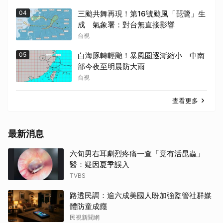
04
三颱共舞再現！第16號颱風「琵鷺」生
成 氣象署：對台無直接影響
台視
05
白海豚轉輕颱！暴風圈逐漸縮小 中南
部今夜至明晨防大雨
台視
查看更多
最新消息
六旬男右耳劇烈疼痛一查「竟有活昆蟲」
醫：疑因夏季誤入
TVBS
路透民調：逾六成美國人盼加強監管社群媒
體防童成癮
民視新聞網