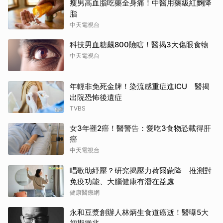
瘦男高血脂吃藥全身痛！中醫用藥級紅麴降
脂
中天電視台
科技男血糖飆800險瞎！醫揭3大傷眼食物
中天電視台
年輕非免死金牌！染流感重症進ICU 醫揭
出院恐怖後遺症
TVBS
女3年罹2癌！醫警告：愛吃3食物恐載得肝
癌
中天電視台
唱歌助紓壓？研究揭壓力荷爾蒙降 推測對
免疫功能、大腦健康有潛在益處
健康醫療網
永和豆漿創辦人林炳生食道癌逝！醫曝5大