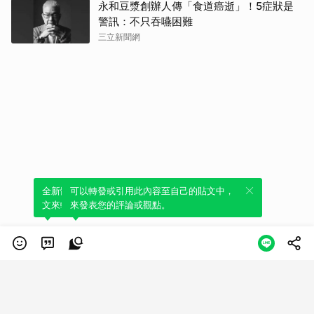
永和豆漿創辦人傳「食道癌逝」！5症狀是
警訊：不只吞嚥困難
三立新聞網
全新體驗！一鍵引用此內容，透過發布貼
可以轉發或引用此內容至自己的貼文中，
文來輕鬆表達個人立場。
來發表您的評論或觀點。
類別
服務條款
隱私權政策
服務聲明
© LINE Plus Corporation