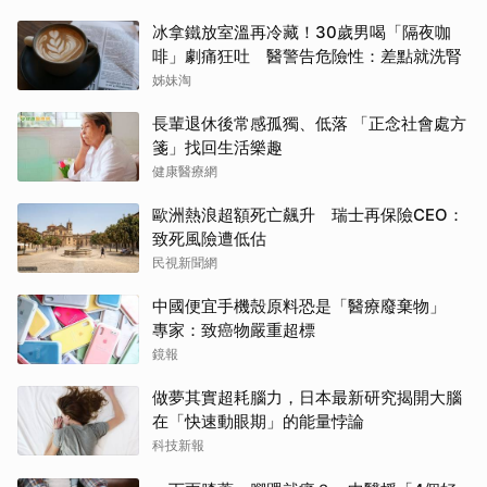
冰拿鐵放室溫再冷藏！30歲男喝「隔夜咖
啡」劇痛狂吐 醫警告危險性：差點就洗腎
姊妹淘
長輩退休後常感孤獨、低落 「正念社會處方
箋」找回生活樂趣
健康醫療網
歐洲熱浪超額死亡飆升 瑞士再保險CEO：
致死風險遭低估
民視新聞網
中國便宜手機殼原料恐是「醫療廢棄物」
專家：致癌物嚴重超標
鏡報
做夢其實超耗腦力，日本最新研究揭開大腦
在「快速動眼期」的能量悖論
科技新報