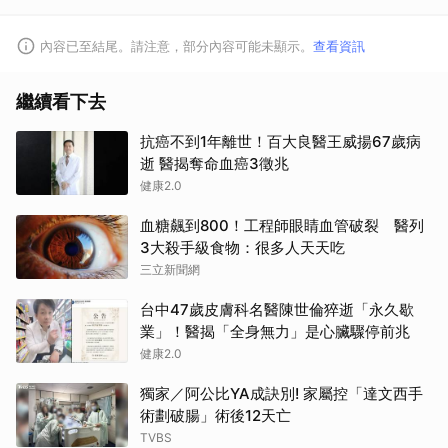
內容已至結尾。請注意，部分內容可能未顯示。
查看資訊
繼續看下去
抗癌不到1年離世！百大良醫王威揚67歲病
逝 醫揭奪命血癌3徵兆
健康2.0
血糖飆到800！工程師眼睛血管破裂 醫列
3大殺手級食物：很多人天天吃
三立新聞網
台中47歲皮膚科名醫陳世倫猝逝「永久歇
業」！醫揭「全身無力」是心臟驟停前兆
健康2.0
獨家／阿公比YA成訣別! 家屬控「達文西手
術劃破腸」術後12天亡
取消
TVBS