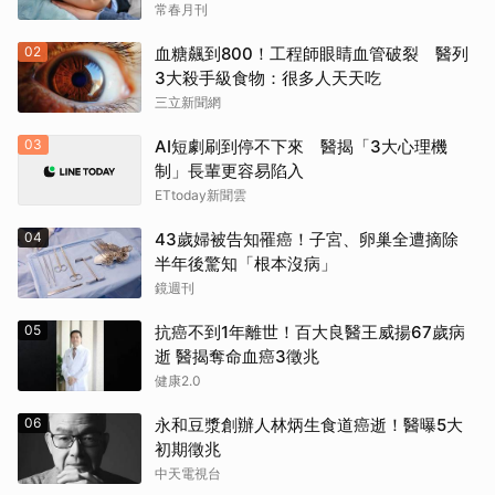
常春月刊
02
血糖飆到800！工程師眼睛血管破裂 醫列
3大殺手級食物：很多人天天吃
三立新聞網
03
AI短劇刷到停不下來 醫揭「3大心理機
制」長輩更容易陷入
ETtoday新聞雲
04
43歲婦被告知罹癌！子宮、卵巢全遭摘除
半年後驚知「根本沒病」
鏡週刊
05
抗癌不到1年離世！百大良醫王威揚67歲病
逝 醫揭奪命血癌3徵兆
健康2.0
06
永和豆漿創辦人林炳生食道癌逝！醫曝5大
初期徵兆
中天電視台