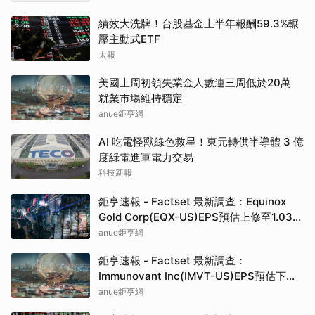
績效大洗牌！台股基金上半年報酬59.3%輾
壓主動式ETF
太報
美國上周初領失業金人數連三周低於20萬
就業市場維持穩定
anue鉅亨網
AI 吃電怪獸綠色救星！東元轉供半導體 3 億
度綠電進軍電力交易
科技新報
鉅亨速報 - Factset 最新調查：Equinox
Gold Corp(EQX-US)EPS預估上修至1.03
元，預估目標價為16.03元
anue鉅亨網
鉅亨速報 - Factset 最新調查：
Immunovant Inc(IMVT-US)EPS預估下修
至-2.7元，預估目標價為48.50元
anue鉅亨網