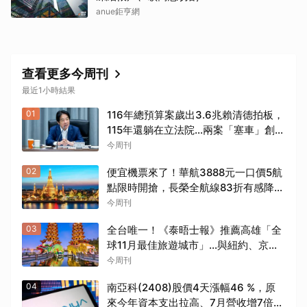
anue鉅亨網
查看更多今周刊
最近1小時結果
01
116年總預算案歲出3.6兆賴清德拍板，
115年還躺在立法院…兩案「塞車」創憲
政首例如何解決？
今周刊
02
便宜機票來了！華航3888元一口價5航
點限時開搶，長榮全航線83折有感降
價…燃油稅8/9調漲早買早省
今周刊
03
全台唯一！《泰晤士報》推薦高雄「全
球11月最佳旅遊城市」…與紐約、京
都、佛羅倫斯共同入榜，理由曝光
今周刊
04
南亞科(2408)股價4天漲幅46 %，原
來今年資本支出拉高、7月營收增7倍破