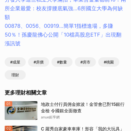
所企業最愛：校友撐腰底氣強…6所國立大學為何缺
額
00878、0056、00919…簡單1指標進場，多賺
50％！孫慶龍佛心公開「10檔高股息ETF」出現翻
漲訊號
#成屋
#房價
#數量
#房市
#桃園
理財
更多理財相關文章
01
地政士付行員佣金掀波！金管會已對15銀行
金檢 令國銀全面徹查
anue鉅亨網
02
C 羅秀自家豪車車庫！形容「我的大玩具」