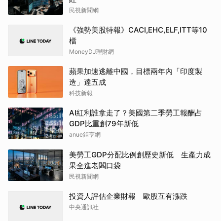
民視新聞網
《強勢美股特報》CACI,EHC,ELF,ITT等10
檔
MoneyDJ理財網
蘋果加速逃離中國，目標兩年內「印度製
造」達五成
科技新報
AI紅利誰拿走了？美國第二季勞工報酬占
GDP比重創79年新低
anue鉅亨網
美勞工GDP分配比例創歷史新低 生產力成
果全進老闆口袋
民視新聞網
投資人評估企業財報 歐股互有漲跌
中央通訊社