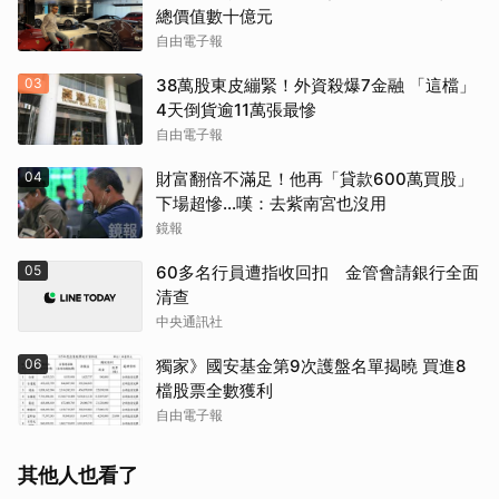
總價值數十億元
自由電子報
03
38萬股東皮繃緊！外資殺爆7金融 「這檔」
4天倒貨逾11萬張最慘
自由電子報
04
財富翻倍不滿足！他再「貸款600萬買股」
下場超慘...嘆：去紫南宮也沒用
鏡報
05
60多名行員遭指收回扣 金管會請銀行全面
清查
中央通訊社
06
獨家》國安基金第9次護盤名單揭曉 買進8
檔股票全數獲利
自由電子報
其他人也看了