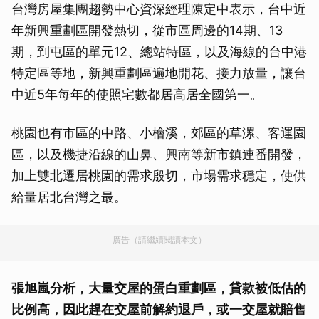
台灣房屋集團趨勢中心資深經理陳定中表示，台中近
年新興重劃區開發熱切，從市區周邊的14期、13
期，到屯區的單元12、總站特區，以及海線的台中港
特定區等地，新興重劃區遍地開花、接力放量，讓台
中近5年每年的使照宅數都居高居全國第一。
桃園也有市區的中路、小檜溪，郊區的草漯、客運園
區，以及機捷沿線的山鼻、興南等新市鎮連番開發，
加上雙北遷居桃園的需求殷切，市場需求穩定，使供
給量居北台灣之最。
廣告（請繼續閱讀本文）
張旭嵐分析，大量交屋的蛋白重劃區，貸款被低估的
比例高，因此趕在交屋前解約退戶，或一交屋就賠售