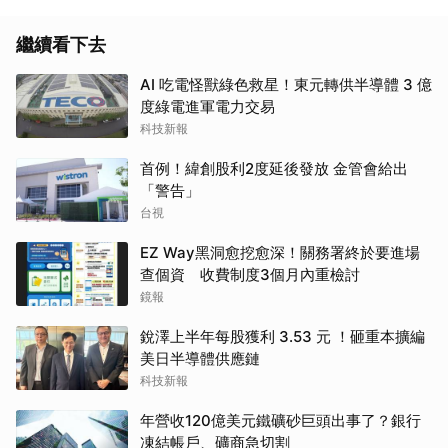
繼續看下去
AI 吃電怪獸綠色救星！東元轉供半導體 3 億
度綠電進軍電力交易
科技新報
首例！緯創股利2度延後發放 金管會給出
「警告」
台視
EZ Way黑洞愈挖愈深！關務署終於要進場
查個資 收費制度3個月內重檢討
鏡報
銳澤上半年每股獲利 3.53 元 ！砸重本擴編
美日半導體供應鏈
科技新報
年營收120億美元鐵礦砂巨頭出事了？銀行
凍結帳戶、礦商急切割