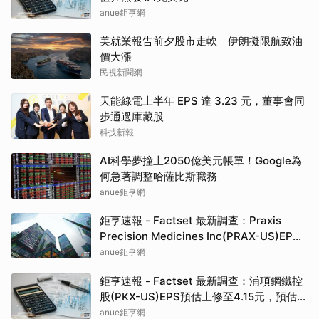
anue鉅亨網
美就業報告前夕股市走軟 伊朗擬限航致油
價大漲
民視新聞網
天能綠電上半年 EPS 達 3.23 元，董事會同
步通過庫藏股
科技新報
AI科學夢撞上2050億美元帳單！Google為
何急著調整哈薩比斯職務
anue鉅亨網
鉅亨速報 - Factset 最新調查：Praxis
Precision Medicines Inc(PRAX-US)EPS
預估上修至-14.21元，預估目標價為550.00
anue鉅亨網
元
鉅亨速報 - Factset 最新調查：浦項鋼鐵控
股(PKX-US)EPS預估上修至4.15元，預估目
標價為81.50元
anue鉅亨網