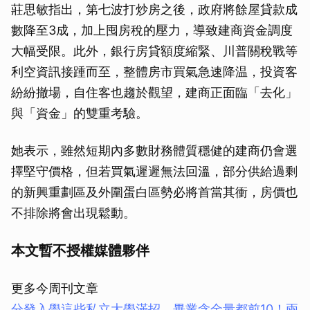
莊思敏指出，第七波打炒房之後，政府將餘屋貸款成
數降至3成，加上囤房稅的壓力，導致建商資金調度
大幅受限。此外，銀行房貸額度縮緊、川普關稅戰等
利空資訊接踵而至，整體房市買氣急速降温，投資客
紛紛撤場，自住客也趨於觀望，建商正面臨「去化」
與「資金」的雙重考驗。
她表示，雖然短期內多數財務體質穩健的建商仍會選
擇堅守價格，但若買氣遲遲無法回溫，部分供給過剩
的新興重劃區及外圍蛋白區勢必將首當其衝，房價也
不排除將會出現鬆動。
本文暫不授權媒體夥伴
更多今周刊文章
分發入學這些私立大學滿招，畢業含金量都前10！兩