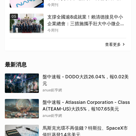
表！蓋廠買設備最新營運目標曝光
今周刊
05
支撐全國逾8成就業！賴清德接見中小
企業總會：三措施攜手壯大中小微企
業，打造韌性台灣經濟
今周刊
查看更多
最新消息
盤中速報 - DODO大跌26.04%，報0.02美
元
anue鉅亨網
盤中速報 - Atlassian Corporation - Class
A(TEAM-US)大跌5%，報107.65美元
anue鉅亨網
馬斯克光環不再值錢？特斯拉、SpaceX市
值狂蒸發1.4兆美元