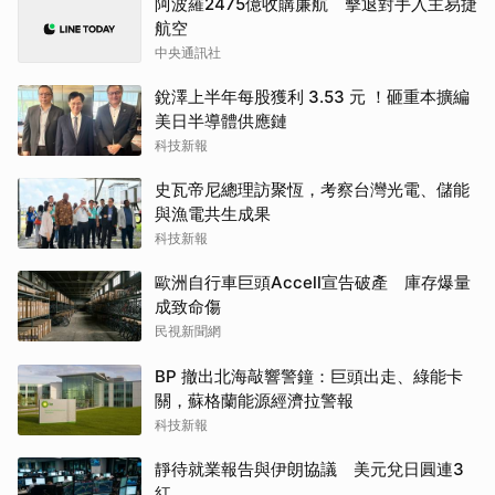
阿波羅2475億收購廉航 擊退對手入主易捷
航空
中央通訊社
銳澤上半年每股獲利 3.53 元 ！砸重本擴編
美日半導體供應鏈
科技新報
史瓦帝尼總理訪聚恆，考察台灣光電、儲能
與漁電共生成果
科技新報
歐洲自行車巨頭Accell宣告破產 庫存爆量
成致命傷
民視新聞網
BP 撤出北海敲響警鐘：巨頭出走、綠能卡
關，蘇格蘭能源經濟拉警報
科技新報
靜待就業報告與伊朗協議 美元兌日圓連3
紅