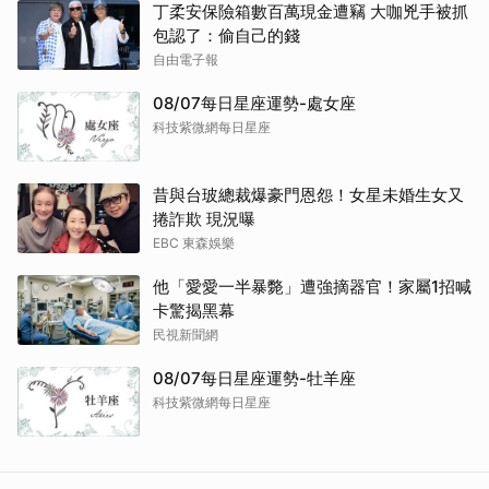
丁柔安保險箱數百萬現金遭竊 大咖兇手被抓
包認了：偷自己的錢
自由電子報
08/07每日星座運勢-處女座
科技紫微網每日星座
昔與台玻總裁爆豪門恩怨！女星未婚生女又
捲詐欺 現況曝
EBC 東森娛樂
他「愛愛一半暴斃」遭強摘器官！家屬1招喊
卡驚揭黑幕
民視新聞網
08/07每日星座運勢-牡羊座
科技紫微網每日星座