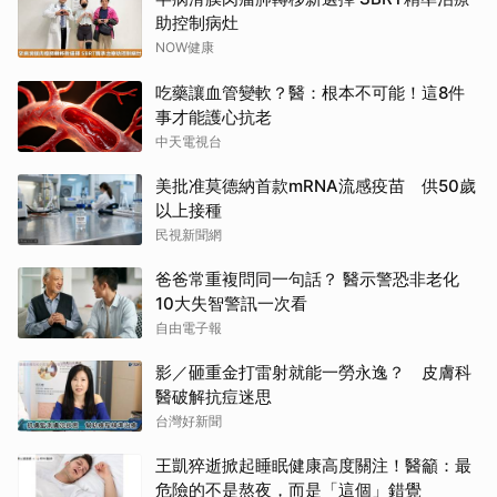
助控制病灶
NOW健康
吃藥讓血管變軟？醫：根本不可能！這8件
事才能護心抗老
中天電視台
美批准莫德納首款mRNA流感疫苗 供50歲
以上接種
民視新聞網
爸爸常重複問同一句話？ 醫示警恐非老化
10大失智警訊一次看
自由電子報
影／砸重金打雷射就能一勞永逸？ 皮膚科
醫破解抗痘迷思
台灣好新聞
王凱猝逝掀起睡眠健康高度關注！醫籲：最
危險的不是熬夜，而是「這個」錯覺