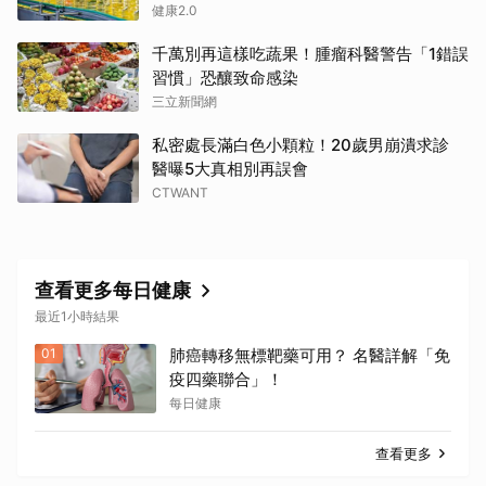
健康2.0
千萬別再這樣吃蔬果！腫瘤科醫警告「1錯誤
習慣」恐釀致命感染
三立新聞網
私密處長滿白色小顆粒！20歲男崩潰求診
醫曝5大真相別再誤會
CTWANT
查看更多每日健康
最近1小時結果
01
肺癌轉移無標靶藥可用？ 名醫詳解「免
疫四藥聯合」！
每日健康
查看更多