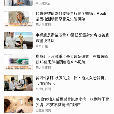
中天電視台
預防失智症為何要提早行動？醫揭：ApoE
基因檢測助提早看見失智風險
華人健康網
車禍腦震盪後頭暈 中醫搭配雷射針灸改善腦
震盪後遺症
中華日報
瘦身針不只減重！臺大醫院研究：有機會降
低13種肥胖相關癌症41%風險
華人健康網
腎因性副甲狀腺失控 醫：拖太久恐骨折、
心血管鈣化
台灣好新聞
48歲女強人反覆感冒以為小病！摸到脖子冒
腫塊...不菸不酒竟罹口咽癌
三立新聞網