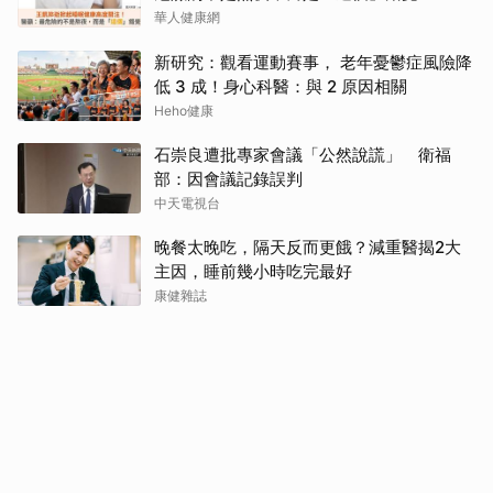
華人健康網
新研究：觀看運動賽事， 老年憂鬱症風險降
低 3 成！身心科醫：與 2 原因相關
Heho健康
石崇良遭批專家會議「公然說謊」 衛福
部：因會議記錄誤判
中天電視台
晚餐太晚吃，隔天反而更餓？減重醫揭2大
主因，睡前幾小時吃完最好
康健雜誌