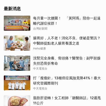
最新消息
每月量一次腰圍！ 「黃阿瑪」陪你一起遠
離代謝症候群！
台灣好新聞
腸胃好，人不老！消化不良、便祕是警訊？
中醫師提點老人腸胃養護之道
Heho健康
洗腎完全身癢、骨頭痛？醫警告：副甲狀腺
失控恐骨折奪命
中天電視台
打「瘦瘦針」13種癌症風險竟降41%！臺大
研究登國際期刊
中天電視台
脂肪肝逆轉！女工程師「聽醫師話」12週甩
11公斤