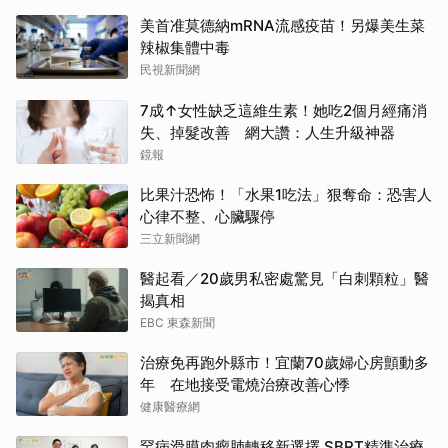
美首准莫德納mRNA流感疫苗！另爆美生菜
辣椒集體中毒
民視新聞網
7成↑女性缺乏這維生素！她吃2個月經痛消
失、掉髮改善 網大讚：人生升級神器
鏡報
比果汁恐怖！「水果1吃法」狠奪命：恐害人
心律不整、心臟驟停
三立新聞網
醫起看／20歲男私密處驚見「白刺顆粒」醫
揭真相
EBC 東森新聞
治療免再跑外縣市！宜蘭70歲婦心房顫動多
年 在地接受電燒治療改善心悸
健康醫療網
罕病滑膜肉瘤肺轉移新選擇 SBRT精準治療