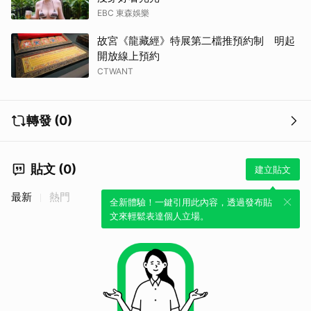
EBC 東森娛樂
故宮《龍藏經》特展第二檔推預約制 明起
開放線上預約
CTWANT
轉發 (0)
貼文 (0)
建立貼文
最新
熱門
全新體驗！一鍵引用此內容，透過發布貼
文來輕鬆表達個人立場。