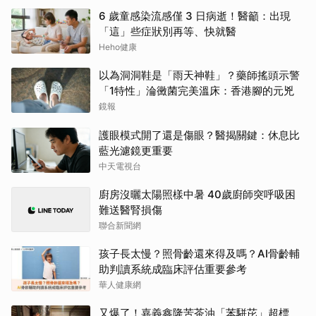
6 歲童感染流感僅 3 日病逝！醫籲：出現
「這」些症狀別再等、快就醫
Heho健康
以為洞洞鞋是「雨天神鞋」？藥師搖頭示警
「1特性」淪黴菌完美溫床：香港腳的元兇
鏡報
護眼模式開了還是傷眼？醫揭關鍵：休息比
藍光濾鏡更重要
中天電視台
廚房沒曬太陽照樣中暑 40歲廚師突呼吸困
難送醫腎損傷
聯合新聞網
孩子長太慢？照骨齡還來得及嗎？AI骨齡輔
助判讀系統成臨床評估重要參考
華人健康網
又爆了！嘉義鑫隆苦茶油「苯駢芘」超標