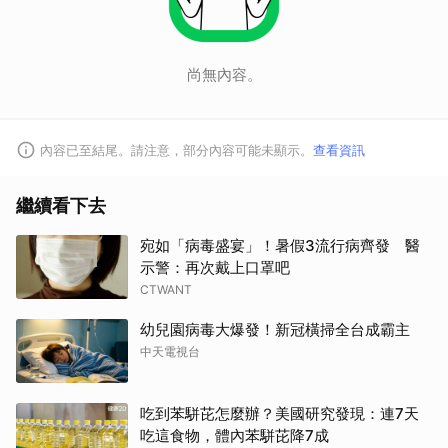
尚無內容。
內容已至結尾。請注意，部分內容可能未顯示。
查看資訊
繼續看下去
宛如「病毒盛宴」！暑假3流行病齊發 醫
示警：再次戴上口罩吧
CTWANT
取消
幼兒園病毒大爆發！新冠橫掃全台成霸主
中天電視台
吃到苯駢芘怎麼辦？美國研究發現：連7天
吃這食物，體內苯駢芘降7成