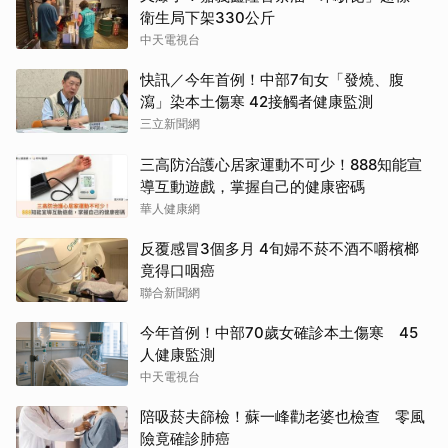
衛生局下架330公斤
中天電視台
快訊／今年首例！中部7旬女「發燒、腹
瀉」染本土傷寒 42接觸者健康監測
三立新聞網
三高防治護心居家運動不可少！888知能宣
導互動遊戲，掌握自己的健康密碼
華人健康網
反覆感冒3個多月 4旬婦不菸不酒不嚼檳榔
竟得口咽癌
聯合新聞網
今年首例！中部70歲女確診本土傷寒 45
人健康監測
中天電視台
陪吸菸夫篩檢！蘇一峰勸老婆也檢查 零風
險竟確診肺癌