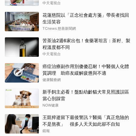
中天電視台
花蓮慈院以「正念社會處方箋」帶長者找回
生活笑容
TCnews 慈善新聞網
苦茶油2週6家出包！食藥署坦言：茶籽、製
程溫度都不同
中天電視台
癌症治療副作用別傻傻忍耐！中醫個人化體
質調理 助癌友緩解疲憊與不適
健康醫療網
新手飼主必看！盤點幼齡貓犬常見照護誤區
當心別踩雷
NOW健康
王凱猝逝留下最後警訊？醫揭「真正危險的
不是熬夜」 很多人天天如此卻不自知
鏡報