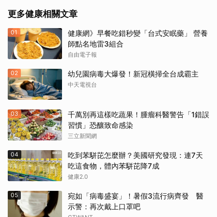
更多健康相關文章
01
健康網》早餐吃錯秒變「台式安眠藥」 營養
師點名地雷3組合
自由電子報
02
幼兒園病毒大爆發！新冠橫掃全台成霸主
中天電視台
03
千萬別再這樣吃蔬果！腫瘤科醫警告「1錯誤
習慣」恐釀致命感染
三立新聞網
04
吃到苯駢芘怎麼辦？美國研究發現：連7天
吃這食物，體內苯駢芘降7成
健康2.0
05
宛如「病毒盛宴」！暑假3流行病齊發 醫
示警：再次戴上口罩吧