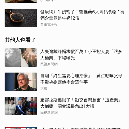
CTWANT
06
健康網》牛奶輸了！醫推薦6大高鈣食物 1物
鈣含量竟是牛奶12倍
自由電子報
其他人也看了
人夫遭戴綠帽求償百萬！小王控人妻「跟多
人極樂」下場曝光
民視新聞網
自嘲「終生需要心理治療」 黃仁勳曝父母
不斷挑剔讓他學會這件事
太報
宏都拉斯傻眼了！斷交台灣竟害「這產業」
大崩盤 國會議長急出1大招
民視新聞網