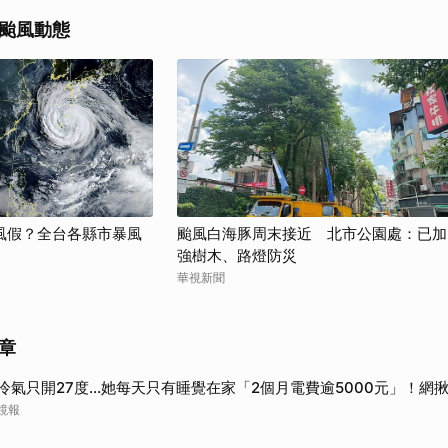
取消
颱風動態
風假？全台各縣市暴風
颱風白海豚周末接近 北市公園處：已加
強樹木、路燈防災
華視新聞
章
冷氣只開27度…她每天只有睡覺在家「2個月電費逾5000元」！網
鏡報