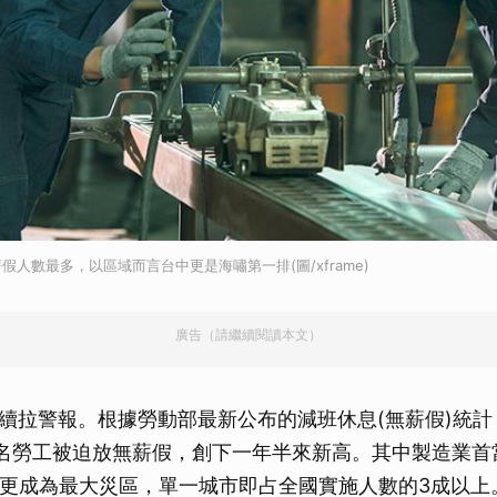
人數最多，以區域而言台中更是海嘯第一排(圖/xframe)
廣告（請繼續閱讀本文）
續拉警報。根據勞動部最新公布的減班休息(無薪假)統計
05名勞工被迫放無薪假，創下一年半來新高。其中製造業
市更成為最大災區，單一城市即占全國實施人數的3成以上