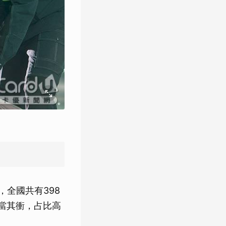
，全國共有398
首當其衝，占比高
。