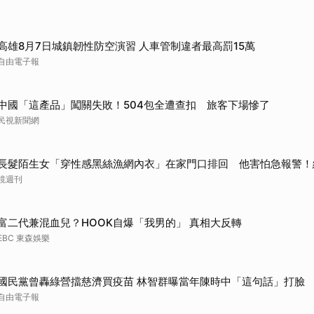
高雄8月7日城鎮韌性防空演習 人車管制違者最高罰15萬
自由電子報
中國「這產品」闖關失敗！504包全遭查扣 旅客下場慘了
民視新聞網
長髮陌生女「穿性感黑絲漁網內衣」在家門口排回 他害怕急報警！
鏡週刊
富二代兼混血兒？HOOK自爆「我男的」 真相大反轉
EBC 東森娛樂
國民黨曾轟綠營擋慈濟買疫苗 林智群曝當年陳時中「這句話」打臉
自由電子報