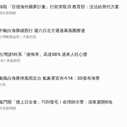
錄取「百億海外圓夢計畫」行前突取消 教育部：沒法給替代方案
聯合新聞網
中颱白海豚續西行 週六日北方通過暴風圈擦邊
台灣颱風論壇｜天氣特急
台灣讀1科系「後悔率」高達56% 過來人吐心聲
EBC 東森新聞
颱風白海豚挾風雨近台 氣象署宣布今14：30發布海警
台視
鬼門開「撞上日全食」巧到發毛！命理師示警：深夜避開6地
民視新聞網