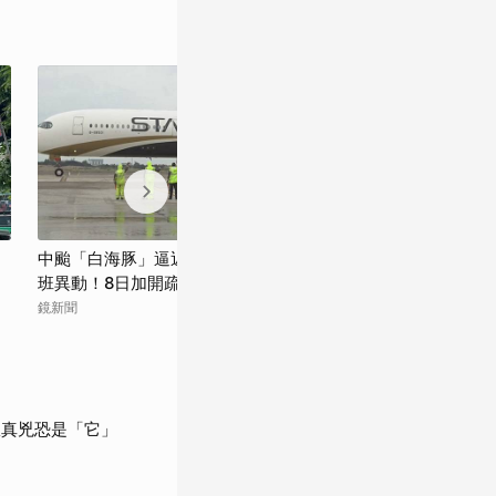
中颱「白海豚」逼近北台灣 星宇台日8航
白海豚來了！週
班異動！8日加開疏運
海上警戒恐閃不
鏡新聞
中廣新聞網
揪真兇恐是「它」