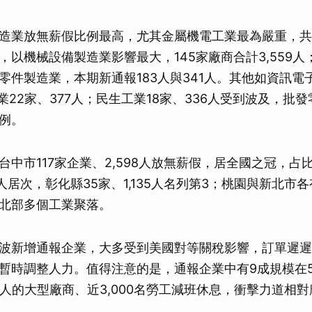
造業放無薪假比例最高，尤其金屬機電工業最為嚴重，共26
，以機械設備製造業影響最大，145家廠商合計3,559
零件製造業，本期新通報183人與341人。其他如資訊電子
業22家、377人；民生工業18家、336人受到波及，批
例。
中市117家企業、2,598人放無薪假，居全國之冠，占比
28人居次，彰化縣35家、1,135人名列第3；桃園與新北
北部多個工業聚落。
波新增通報企業，大多受到美國對等關稅影響，訂單遲遲
暫時調整人力。值得注意的是，通報企業中有9成規模在
百人的大型廠商、近3,000名勞工減班休息，衝擊力道相