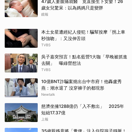
47歲人妻腹痛就醫 竟直接生下女嬰！26
歲女兒驚呆：以為媽媽只是變胖
鏡報
本土女星遭經紀人侵犯！騙幫按摩「拐上車
秒強吻」：又沒伸舌頭
TVBS
吳子嘉突預言！點名藍營1大咖「早晚被抓進
去關」 曝綠營想法
TVBS
10億BNT詐騙案燒出台中市府！他轟盧秀
燕：潮水退了 沒穿褲子的都現形
Newtalk
慈濟坐擁1288億仍「入不敷出」 2025年
短絀17.37億
上報
35歲親媽竟將「糞便」注入住院孩子靜脈！