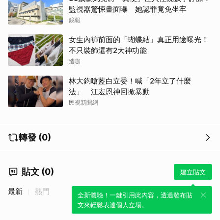
監視器驚悚畫面曝 她認罪竟免坐牢
鏡報
女生內褲前面的「蝴蝶結」真正用途曝光！
不只裝飾還有2大神功能
造咖
林大鈞嗆藍白立委！喊「2年立了什麼
法」 江宏恩神回掀暴動
民視新聞網
轉發 (0)
貼文 (0)
建立貼文
最新
熱門
全新體驗！一鍵引用此內容，透過發布貼
文來輕鬆表達個人立場。