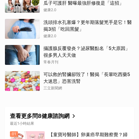
瓜子可護肝 醫曝最強肝修復是「這招」
健康2.0
洗頭排水孔塞爆？更年期落髮兇手是它！醫
揭3招「吃回黑髮」
健康2.0
攝護腺反覆發炎？泌尿醫點名「5大原因」
很多男人天天做
常春月刊
可以救的腎臟卻毁了！醫揭「長輩吃西藥5
大迷思」恐害洗腎
三立新聞網
查看更多問8健康諮詢網
最近1小時結果
01
【童寶玲醫師】卵巢癌早期難察覺？婦