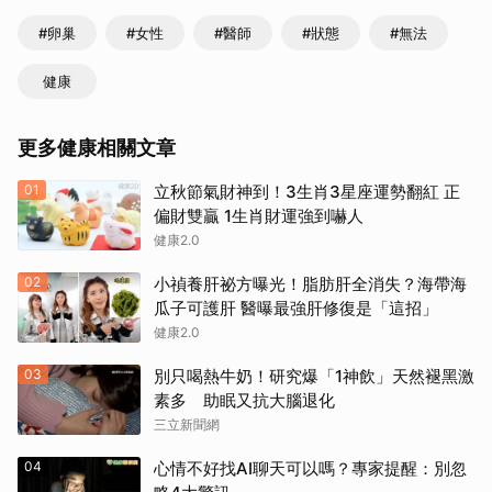
#卵巢
#女性
#醫師
#狀態
#無法
健康
更多健康相關文章
01
立秋節氣財神到！3生肖3星座運勢翻紅 正
偏財雙贏 1生肖財運強到嚇人
健康2.0
02
小禎養肝祕方曝光！脂肪肝全消失？海帶海
瓜子可護肝 醫曝最強肝修復是「這招」
健康2.0
03
別只喝熱牛奶！研究爆「1神飲」天然褪黑激
素多 助眠又抗大腦退化
三立新聞網
取消
04
心情不好找AI聊天可以嗎？專家提醒：別忽