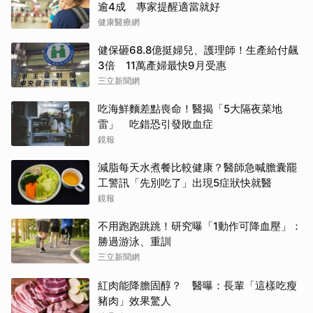
逾4成 專家提醒適當就好
健康醫療網
健保砸68.8億挺婦兒、護理師！生產給付飆
3倍 11萬產婦最快9月受惠
三立新聞網
吃海鮮麵差點喪命！醫揭「5大隔夜菜地
雷」 吃錯恐引發敗血症
鏡報
減脂每天水煮餐比較健康？醫師急喊膽囊罷
工警訊「先別吃了」出現5症狀快就醫
鏡報
不用跑跑跳跳！研究曝「1動作可降血壓」：
勝過游泳、重訓
三立新聞網
紅肉能降膽固醇？ 醫曝：長輩「這樣吃瘦
豬肉」效果驚人