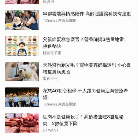
鏡週刊
串聯雲端與情感陪伴 高齡照護讓科技有溫度
TCnews 慈善新聞網
父親節蛋糕怎麼選？營養師揭3熱量地雷、
挑選秘訣
桃園電子報
天熱幫狗剃光毛？寵物美容師揭迷思 小心反
增皮膚病風險
常春月刊
花慈40初心相伴 千人跑向健康迎向醫療希
望
TCnews 慈善新聞網
紅肉不是健康殺手！高齡者連吃8週瘦豬
肉 2數值竟下降
CTWANT