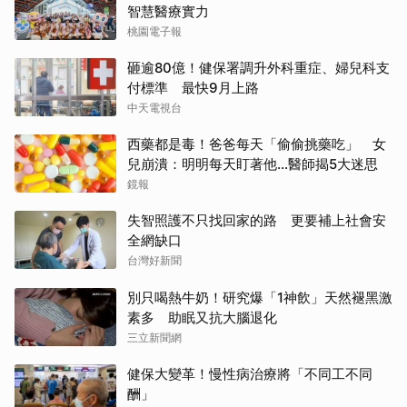
智慧醫療實力
桃園電子報
砸逾80億！健保署調升外科重症、婦兒科支
付標準 最快9月上路
中天電視台
西藥都是毒！爸爸每天「偷偷挑藥吃」 女
兒崩潰：明明每天盯著他…醫師揭5大迷思
鏡報
失智照護不只找回家的路 更要補上社會安
全網缺口
台灣好新聞
別只喝熱牛奶！研究爆「1神飲」天然褪黑激
素多 助眠又抗大腦退化
三立新聞網
健保大變革！慢性病治療將「不同工不同
酬」