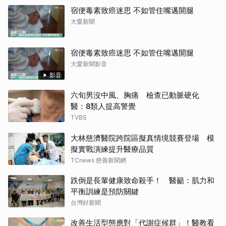
宿便毒素致癌迷思 不如管住嘴邁開腿
大愛新聞
宿便毒素致癌迷思 不如管住嘴邁開腿
大愛新聞影音
影音
六旬男沒中風、胸痛 檢查已動脈硬化
醫：8類人提高警覺
TVBS
大林慈濟醫院跨院區擬真情境競賽登場 模
擬實戰演練提升醫療品質
TCnews 慈善新聞網
跌倒是長輩健康致命殺手！ 醫籲：肌力和
平衡訓練是預防關鍵
台灣好新聞
改善生活型態應對「代謝症候群」！醫教看