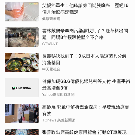
父親節重生！他確診第四期胰臟癌 歷經16
個月治療病況穩定
健康醫療網
雲林戴奧辛羊肉污染源找到了？疑草料出問
題 同場8羊撲殺檢體全不合格
CTWANT
長壽秘訣找到了！9成日本人腸道菌具分解
海藻基因
中天電視台
健保加碼68.6億優化婦兒科等支付 生產手術
最高增至3倍
Yahoo奇摩即時新聞
高齡展 郭啟中解析巴金森病：早發現治療更
有效
TCnews 慈善新聞網
張善政出席高齡健康博覽會 行動CT車展現