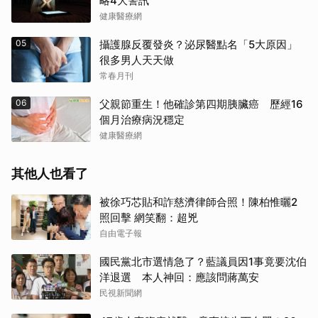
略4大警訊
健康醫療網
05
攝護腺反覆發炎？泌尿醫點名「5大原因」
很多男人天天做
常春月刊
06
父親節重生！他確診第四期胰臟癌 歷經16
個月治療病況穩定
健康醫療網
其他人也看了
被徐巧芯貼和詐慈濟律師合照！陳柏惟曬2
照回擊 網笑翻：超兇
自由電子報
國民黨北市選情急了？藍議員因1事竟要沈伯
洋退選 本人神回：應該問蔣萬安
民視新聞網