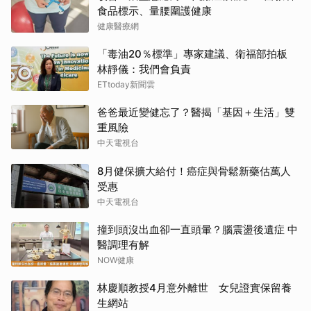
食品標示、量腰圍護健康
健康醫療網
「毒油20％標準」專家建議、衛福部拍板
林靜儀：我們會負責
ETtoday新聞雲
爸爸最近變健忘了？醫揭「基因＋生活」雙
重風險
中天電視台
8月健保擴大給付！癌症與骨鬆新藥估萬人
受惠
中天電視台
撞到頭沒出血卻一直頭暈？腦震盪後遺症 中
醫調理有解
NOW健康
林慶順教授4月意外離世 女兒證實保留養
生網站