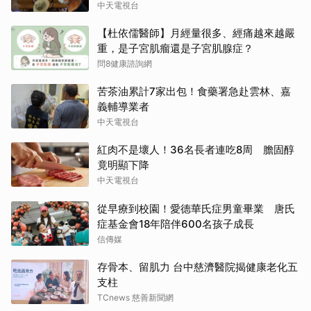
中天電視台
【杜依儒醫師】月經量很多、經痛越來越嚴
重，是子宮肌瘤還是子宮肌腺症？
問8健康諮詢網
苦茶油累計7家出包！食藥署急赴雲林、嘉
義輔導業者
中天電視台
紅肉不是壞人！36名長者連吃8周 膽固醇
竟明顯下降
中天電視台
從早療到校園！愛德華氏症男童畢業 唐氏
症基金會18年陪伴600名孩子成長
信傳媒
存骨本、留肌力 台中慈濟醫院揭健康老化五
支柱
TCnews 慈善新聞網