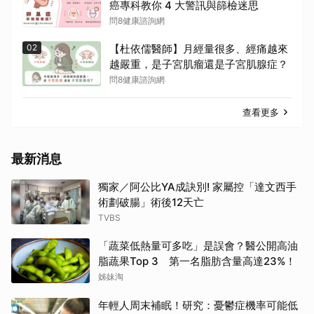
癌專科教你 4 大警訊與篩檢迷思
問8健康諮詢網
02
【杜依儒醫師】月經量很多、經痛越來
越嚴重，是子宮肌瘤還是子宮肌腺症？
問8健康諮詢網
查看更多
最新消息
獨家／阿公比YA成訣別! 家屬控「達文西手
術劃破腸」術後12天亡
TVBS
「蔬菜低熱量可多吃」是誤會？醫公開高油
脂蔬果Top 3 第一名脂肪含量高達23%！
姊妹淘
年輕人周末補眠！研究：憂鬱症機率可能低