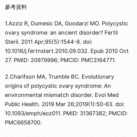
參考資料
1.Azziz R, Dumesic DA, Goodarzi MO. Polycystic
ovary syndrome: an ancient disorder? Fertil
Steril. 2011 Apr;95(5):1544-8. doi:
10.1016/j.fertnstert.2010.09.032. Epub 2010 Oct
27. PMID: 20979996; PMCID: PMC3164771.
2.Charifson MA, Trumble BC. Evolutionary
origins of polycystic ovary syndrome: An
environmental mismatch disorder. Evol Med
Public Health. 2019 Mar 26;2019(1):50-63. doi:
10.1093/emph/eoz011. PMID: 31367382; PMCID:
PMC6658700.