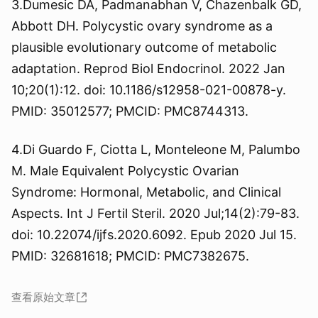
3.Dumesic DA, Padmanabhan V, Chazenbalk GD,
Abbott DH. Polycystic ovary syndrome as a
plausible evolutionary outcome of metabolic
adaptation. Reprod Biol Endocrinol. 2022 Jan
10;20(1):12. doi: 10.1186/s12958-021-00878-y.
PMID: 35012577; PMCID: PMC8744313.
4.Di Guardo F, Ciotta L, Monteleone M, Palumbo
M. Male Equivalent Polycystic Ovarian
Syndrome: Hormonal, Metabolic, and Clinical
Aspects. Int J Fertil Steril. 2020 Jul;14(2):79-83.
doi: 10.22074/ijfs.2020.6092. Epub 2020 Jul 15.
PMID: 32681618; PMCID: PMC7382675.
查看原始文章