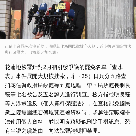
正值全台罷免浪潮延燒，傅崐萁作為國民黨核心人物，近期接連面臨司法
與行政壓力。（攝影／胡智凱）
花蓮地檢署針對2月初引發爭議的罷免名單「查水
表」事件展開大規模搜索，昨（25）日兵分五路查
扣花蓮縣政府民政處等五處地點，帶回民政處長明良
臻等七名被告及五名證人進行調查。檢方指控明良臻
等人涉嫌違反《個人資料保護法》，在查核罷免國民
黨立院黨團總召傅崐萁連署資料時，超越法定職權非
法使用個人資料，並以明良臻疑似刪除手機訊息、恐
有串證之虞為由，向法院聲請羈押禁見。