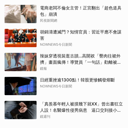
電商老闆不倫女主管！正宮翻出「超色道具
包」崩潰
民視新聞網
胡錦濤遭滅門？知情官員：習近平應不會謀
害
NOWNEWS今日新聞
辣妹穿透視裝逛古蹟…高開衩「臀肉往裙外
擠」畫面瘋傳！導覽員「一句話」勸離被狂
讚
鏡報
日經重挫逾1300點！韓股更慘觸發熔斷
NOWNEWS今日新聞
「真羨慕年輕人被摸幾下就XX」曾出書狂立
人設！名醫爆性侵男病患 逼口交到接小孩
鬧鐘響才停
鏡週刊
取消