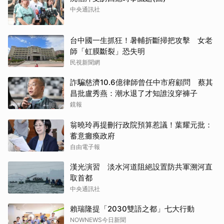
中央通訊社
台中國一生抓狂！暑輔折斷掃把攻擊 女老
師「虹膜斷裂」恐失明
民視新聞網
詐騙慈濟10.6億律師曾任中市府顧問 蔡其
昌批盧秀燕：潮水退了才知誰沒穿褲子
鏡報
翁曉玲再提刪行政院預算惹議！葉耀元批：
蓄意癱瘓政府
自由電子報
漢光演習 淡水河道阻絕設置防共軍溯河直
取首都
中央通訊社
賴瑞隆提「2030雙語之都」七大行動
NOWNEWS今日新聞