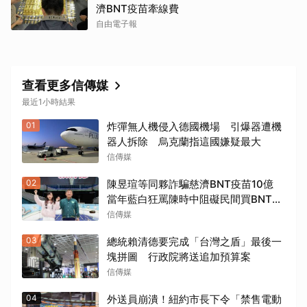
濟BNT疫苗牽線費
自由電子報
查看更多信傳媒
最近1小時結果
01
炸彈無人機侵入德國機場 引爆器遭機
器人拆除 烏克蘭指這國嫌疑最大
信傳媒
02
陳昱瑄等同夥詐騙慈濟BNT疫苗10億
當年藍白狂罵陳時中阻礙民間買BNT疫
苗
信傳媒
03
總統賴清德要完成「台灣之盾」最後一
塊拼圖 行政院將送追加預算案
信傳媒
04
外送員崩潰！紐約市長下令「禁售電動