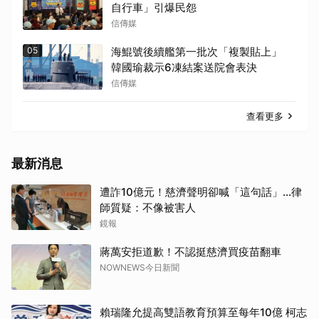
自行車」引爆民怨
信傳媒
05
海鯤號後續艦第一批次「複製貼上」
韓國瑜裁示6凍結案送院會表決
信傳媒
查看更多
最新消息
遭詐10億元！慈濟聲明卻喊「這句話」...律
師質疑：不像被害人
鏡報
蔣萬安拒道歉！不認挺慈濟買疫苗翻車
NOWNEWS今日新聞
賴瑞隆允提高雙語教育預算至每年10億 柯志