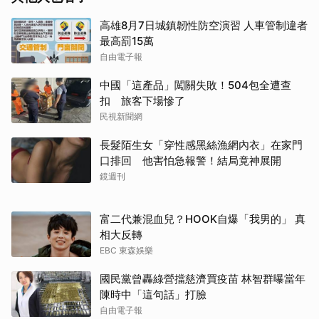
高雄8月7日城鎮韌性防空演習 人車管制違者
最高罰15萬
自由電子報
中國「這產品」闖關失敗！504包全遭查
扣 旅客下場慘了
民視新聞網
長髮陌生女「穿性感黑絲漁網內衣」在家門
口排回 他害怕急報警！結局竟神展開
鏡週刊
富二代兼混血兒？HOOK自爆「我男的」 真
相大反轉
EBC 東森娛樂
國民黨曾轟綠營擋慈濟買疫苗 林智群曝當年
陳時中「這句話」打臉
自由電子報