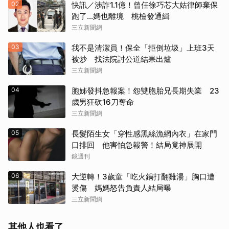
02
快訊／涉詐1.1億！曾任徐巧芯大姑律師棄保
跑了…媽也離境 桃檢發通緝
三立新聞網
03
我不是清潔員！保全「拒倒垃圾」上班3天
被炒 找法院討公道結果出爐
三立新聞網
04
胞姊發抖急報案！怨雙胞胎兄長期失業 23
歲男狂砍16刀奪命
三立新聞網
05
長髮陌生女「穿性感黑絲漁網內衣」在家門
口排回 他害怕急報警！結局竟神展開
鏡週刊
06
大逆轉！3歲童「吃火鍋打翻雞湯」胸口遭
燙傷 媽媽怒告負責人結局曝
三立新聞網
其他人也看了