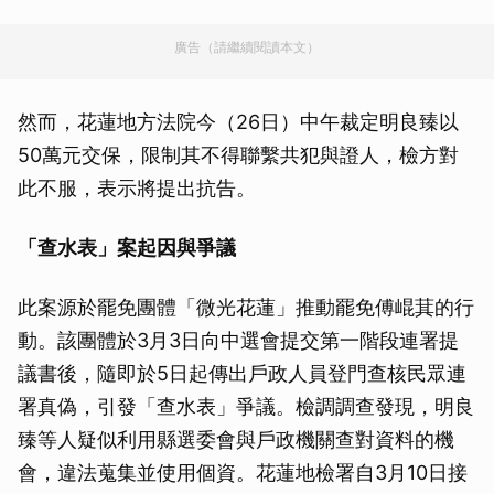
廣告（請繼續閱讀本文）
然而，花蓮地方法院今（26日）中午裁定明良臻以
50萬元交保，限制其不得聯繫共犯與證人，檢方對
此不服，表示將提出抗告。
「查水表」案起因與爭議
此案源於罷免團體「微光花蓮」推動罷免傅崐萁的行
動。該團體於3月3日向中選會提交第一階段連署提
議書後，隨即於5日起傳出戶政人員登門查核民眾連
署真偽，引發「查水表」爭議。檢調調查發現，明良
臻等人疑似利用縣選委會與戶政機關查對資料的機
會，違法蒐集並使用個資。花蓮地檢署自3月10日接