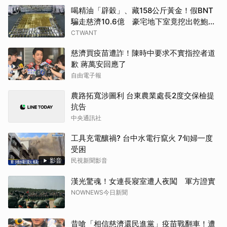
喝精油「辟穀」、藏158公斤黃金！假BNT
騙走慈濟10.6億 豪宅地下室竟挖出乾鮑金
庫
CTWANT
慈濟買疫苗遭詐！陳時中要求不實指控者道
歉 蔣萬安回應了
自由電子報
農路拓寬涉圖利 台東農業處長2度交保檢提
抗告
中央通訊社
工具充電釀禍? 台中水電行竄火 7旬婦一度
受困
影音
民視新聞影音
漢光驚魂！女連長寢室遭人夜闖 軍方證實
NOWNEWS今日新聞
昔嗆「相信慈濟還民進黨」疫苗戰翻車！遭