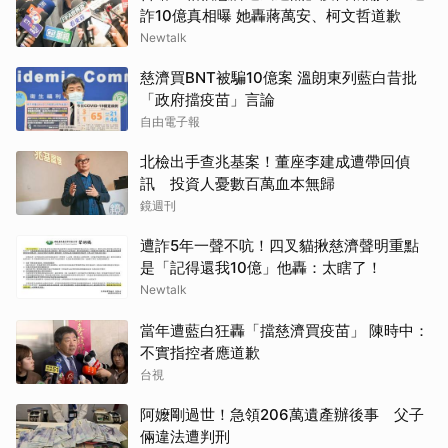
詐10億真相曝 她轟蔣萬安、柯文哲道歉
Newtalk
慈濟買BNT被騙10億案 溫朗東列藍白昔批
「政府擋疫苗」言論
自由電子報
北檢出手查兆基案！董座李建成遭帶回偵
訊 投資人憂數百萬血本無歸
鏡週刊
遭詐5年一聲不吭！四叉貓揪慈濟聲明重點
是「記得還我10億」他轟：太瞎了！
Newtalk
當年遭藍白狂轟「擋慈濟買疫苗」 陳時中：
不實指控者應道歉
台視
阿嬤剛過世！急領206萬遺產辦後事 父子
倆違法遭判刑