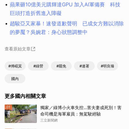
蘋果砸10億美元購輝達GPU 加入AI軍備賽 科技
巨頭打造折舊進入障礙
趙駿亞又家暴！速發道歉聲明 已成女方難以消除
的夢魘？吳婉君：身心狀態調整中
查看原始文章
#傅崐萁
#綠營
#罷免
#連署
#明良臻
國內
更多國內相關文章
01
獨家／綠博小火車失控…害夫妻成死別！害
命司機是海軍雇員：無駕駛經驗
三立新聞網