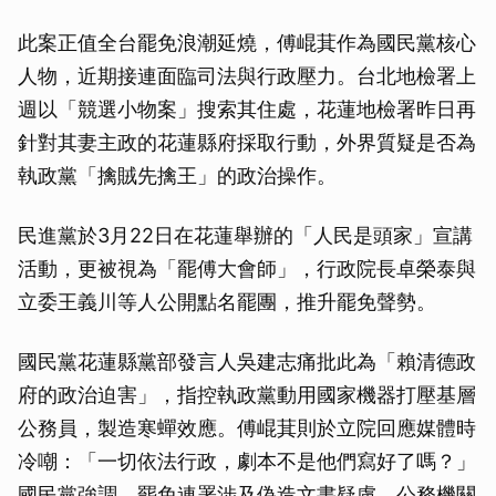
此案正值全台罷免浪潮延燒，傅崐萁作為國民黨核心
人物，近期接連面臨司法與行政壓力。台北地檢署上
週以「競選小物案」搜索其住處，花蓮地檢署昨日再
針對其妻主政的花蓮縣府採取行動，外界質疑是否為
執政黨「擒賊先擒王」的政治操作。
民進黨於3月22日在花蓮舉辦的「人民是頭家」宣講
活動，更被視為「罷傅大會師」，行政院長卓榮泰與
立委王義川等人公開點名罷團，推升罷免聲勢。
國民黨花蓮縣黨部發言人吳建志痛批此為「賴清德政
府的政治迫害」，指控執政黨動用國家機器打壓基層
公務員，製造寒蟬效應。傅崐萁則於立院回應媒體時
冷嘲：「一切依法行政，劇本不是他們寫好了嗎？」
國民黨強調，罷免連署涉及偽造文書疑慮，公務機關