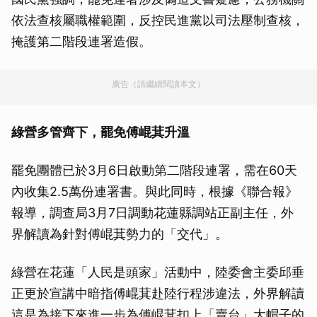
依法查核屬職權範圍，反控民進黨以司法壓制查核，
掩護第二階段連署造假。
廣告（請繼續閱讀本文）
綠營多管齊下，罷免傅崐萁升溫
罷免團體已於3月6日啟動第二階段連署，需在60天
內收集2.5萬份連署書。與此同時，根據《聯合報》
報導，調查局3月7日調動花蓮縣調站正副主任，外
界解讀為針對傅崐萁勢力的「交代」。
綠營在花蓮「人民是頭家」活動中，陸委會主委邱垂
正更於宣講中暗指傅崐萁赴陸行程涉違法，外界解讀
這是為接下來進一步為傅崐萁扣上「賣台」大帽子的