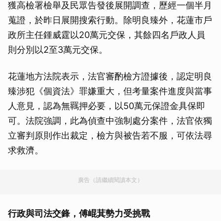
獲高檢署檢舉及民眾告發後展開調查，歷經一個半月
蒐證，於昨日展開搜索行動。除明良臻外，花蓮市戶
政所主任鍾威霆以20萬元交保，其餘四名戶政人員
則分別以2至3萬元交保。
花蓮地方法院表示，法官審酌檢方證據後，認定明良
臻涉犯《個資法》罪嫌重大，但考量案件進度與當事
人意見，認為無羈押必要，以50萬元保證金具保即
可。法院強調，此為偵查中強制處分案件，法官依獨
立審判原則作出裁定，檢方與被告若不服，可依法尋
求救濟。
廣告（請繼續閱讀本文）
行政與司法交鋒，傅崐萁勢力受挑戰