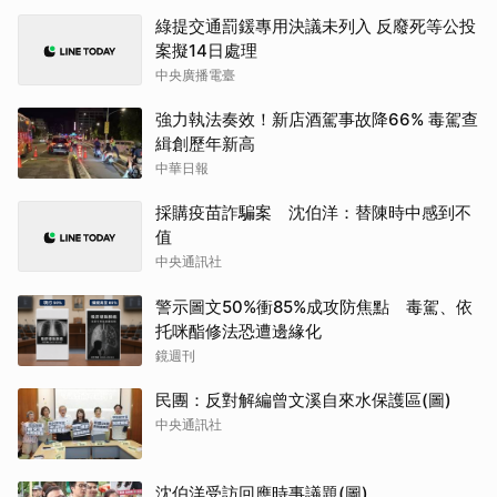
綠提交通罰鍰專用決議未列入 反廢死等公投
案擬14日處理
中央廣播電臺
強力執法奏效！新店酒駕事故降66% 毒駕查
緝創歷年新高
中華日報
採購疫苗詐騙案 沈伯洋：替陳時中感到不
值
中央通訊社
警示圖文50%衝85%成攻防焦點 毒駕、依
托咪酯修法恐遭邊緣化
鏡週刊
民團：反對解編曾文溪自來水保護區(圖)
中央通訊社
沈伯洋受訪回應時事議題(圖)