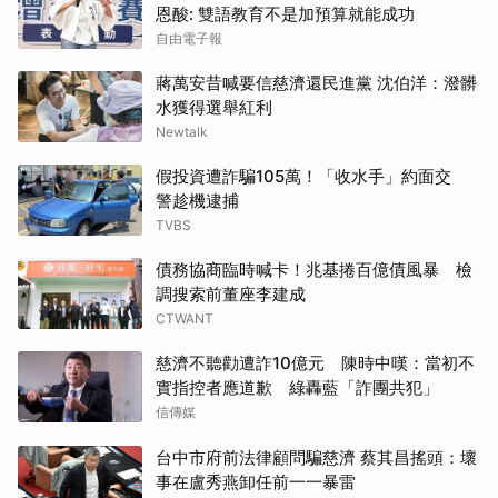
恩酸: 雙語教育不是加預算就能成功
自由電子報
蔣萬安昔喊要信慈濟還民進黨 沈伯洋：潑髒
水獲得選舉紅利
Newtalk
假投資遭詐騙105萬！「收水手」約面交
警趁機逮捕
TVBS
債務協商臨時喊卡！兆基捲百億債風暴 檢
調搜索前董座李建成
CTWANT
慈濟不聽勸遭詐10億元 陳時中嘆：當初不
實指控者應道歉 綠轟藍「詐團共犯」
信傳媒
台中市府前法律顧問騙慈濟 蔡其昌搖頭：壞
事在盧秀燕卸任前一一暴雷