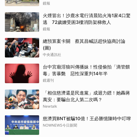
鏡報
火煙冒出！沙鹿水電行清晨陷火海1家4口驚
逃 72歲嬤受困3樓消防架梯救人
鏡報
總預算案卡關 蔡其昌喊話趕快協商討論
(圖)
中央通訊社
台中宮廟淫狼叫傳播妹！性侵偷拍「滴管餵
毒」害暴斃 惡性深重判14年半
鏡週刊
「相信慈濟還是民進黨」成迴力鏢！她轟蔣
萬安：要騙台北人第二次嗎？
Newtalk
慈濟買BNT被騙10億！王必勝憶陳時中叮嚀
NOWNEWS今日新聞