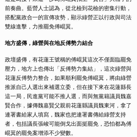
前奏曲。藍營人士認為，從北檢到花檢的密集行動，
搭配黨政合一的宣傳攻勢，顯示綠營正以行政與司法
雙線進擊，力推罷免傅崐萁。
地方盛傳，綠營與在地反傅勢力結合
政壇盛傳，有花蓮王號稱的傅崐萁這次不僅面臨罷免
壓力，地方上也傳出「反傅勢力集結」，這次綠營與
花蓮反傅勢力整合，如果順利罷免傅崐萁，將由綠營
推派自己人選出來補選立委，但在接下來在花蓮縣長
這一局，民進黨可能不推人選，而與無黨籍議員魏嘉
賢合作，據傳魏嘉賢父親前花蓮縣議員魏東河，拿了
連署書給家人填寫，魏家也把連署書傳給綠營支持
者，包括議長張峻可能倒戈出面挺罷免，恐怕都為傅
崐萁的罷免案增添不少變數。