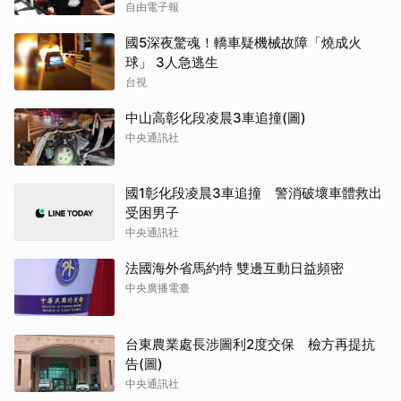
自由電子報
國5深夜驚魂！轎車疑機械故障「燒成火
球」 3人急逃生
台視
中山高彰化段凌晨3車追撞(圖)
中央通訊社
國1彰化段凌晨3車追撞 警消破壞車體救出
受困男子
中央通訊社
法國海外省馬約特 雙邊互動日益頻密
中央廣播電臺
台東農業處長涉圖利2度交保 檢方再提抗
告(圖)
中央通訊社