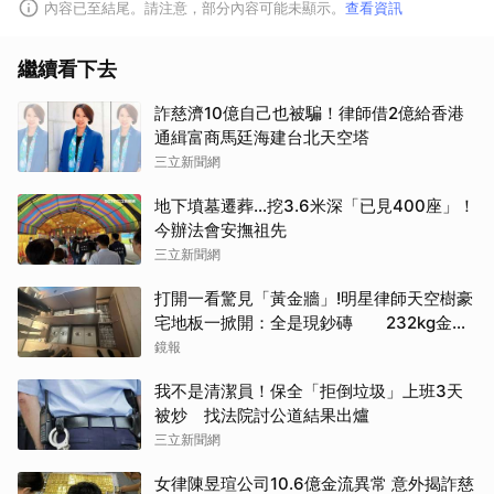
內容已至結尾。請注意，部分內容可能未顯示。
查看資訊
繼續看下去
詐慈濟10億自己也被騙！律師借2億給香港
通緝富商馬廷海建台北天空塔
三立新聞網
地下墳墓遷葬…挖3.6米深「已見400座」！
今辦法會安撫祖先
三立新聞網
打開一看驚見「黃金牆」!明星律師天空樹豪
宅地板一掀開：全是現鈔磚 232kg金山
震撼影像曝
鏡報
我不是清潔員！保全「拒倒垃圾」上班3天
被炒 找法院討公道結果出爐
三立新聞網
女律陳昱瑄公司10.6億金流異常 意外揭詐慈