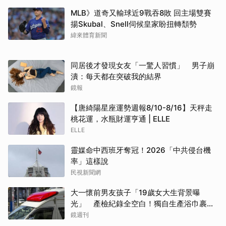
MLB》道奇又輸球近9戰吞8敗 回主場雙賽
揚Skubal、Snell伺候皇家盼扭轉頹勢
緯來體育新聞
同居後才發現女友「一驚人習慣」 男子崩
潰：每天都在突破我的結界
取消
鏡報
【唐綺陽星座運勢週報8/10-8/16】天秤走
桃花運，水瓶財運亨通 | ELLE
ELLE
靈媒命中西班牙奪冠！2026「中共侵台機
率」這樣說
民視新聞網
大一懷前男友孩子「19歲女大生背景曝
光」 產檢紀錄全空白！獨自生產浴巾裹嬰
屍藏家5天
鏡週刊