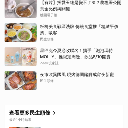
【有片】搓愛玉總是變不了凍？農糧署公開
黃金比例與關鍵
桃園電子報
板橋美食戰區洗牌 傳統食堂推「精緻平價
風」吸客
民生頭條
星巴克今夏必收聯名！攜手「泡泡瑪特
MOLLY」推限定周邊、飲品8/10開賣
Zeek玩家誌
夜市吹異國風 現烤德國豬腳成宵夜新寵
民生頭條
查看更多民生頭條
最近1小時結果