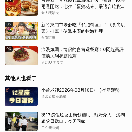
兩週開吃，七夕「蛋撻花束」最適合吃貨女
友
女人我最大
05
新竹東門市場必吃「舒肥料理」！《食尚玩
家》推薦「硬派主廚的軟嫩料理」
食尚玩家
06
浪漫氛圍，情侶約會首選餐廳！6間超高評
價義大利餐廳推薦
MENU 美食誌
其他人也看了
小孟老師2026年08月10日(一)星座運勢
清水孟星座塔羅
扔13孩住垃圾山爽領補助…縣府介入 澎湖
狠父母鬆口：今天回家
三立新聞網