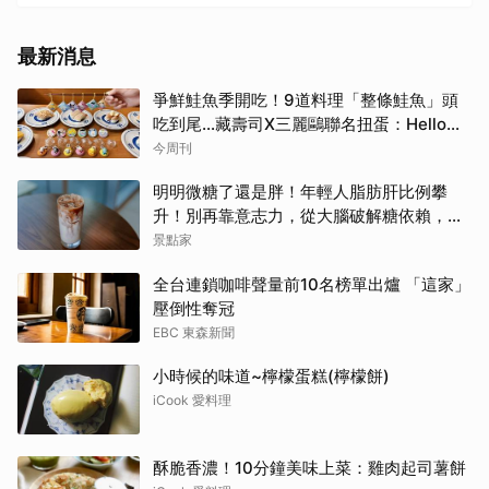
最新消息
爭鮮鮭魚季開吃！9道料理「整條鮭魚」頭
吃到尾…藏壽司X三麗鷗聯名扭蛋：Hello
Kitty、酷洛米18款全搜集
今周刊
明明微糖了還是胖！年輕人脂肪肝比例攀
升！別再靠意志力，從大腦破解糖依賴，輕
鬆變美變瘦變年輕！
景點家
全台連鎖咖啡聲量前10名榜單出爐 「這家」
壓倒性奪冠
EBC 東森新聞
小時候的味道~檸檬蛋糕(檸檬餅)
iCook 愛料理
酥脆香濃！10分鐘美味上菜：雞肉起司薯餅