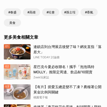
#春盛
#高雄
#社會
#孫士埕
#香氣
美食
更多美食相關文章
01
連鎖店到台灣展店後變了味？網友直指「落
差大」
LINE TODAY 討論牆
02
星巴克今夏必收聯名！攜手「泡泡瑪特
MOLLY」推限定周邊、飲品8/10開賣
Zeek玩家誌
03
【有片】搓愛玉總是變不了凍？農糧署公開
黃金比例與關鍵
桃園電子報
04
肯德基「青花椒花生蛋撻」8/11開賣！限時