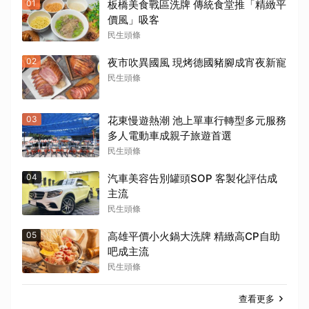
01
板橋美食戰區洗牌 傳統食堂推「精緻平
價風」吸客
民生頭條
02
夜市吹異國風 現烤德國豬腳成宵夜新寵
民生頭條
03
花東慢遊熱潮 池上單車行轉型多元服務
多人電動車成親子旅遊首選
民生頭條
04
汽車美容告別罐頭SOP 客製化評估成
主流
民生頭條
05
高雄平價小火鍋大洗牌 精緻高CP自助
吧成主流
民生頭條
查看更多