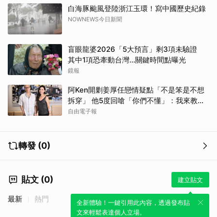
白海豚颱風登陸浙江玉環！寫中國歷史紀錄
NOWNEWS今日新聞
盲眼龍婆2026「5大預言」剩3項未驗證
其中1項恐牽動台灣...關鍵時間點曝光
鏡報
阿Ken開剿姜厚任戀情疑點「不是笨是不想
拆穿」 他5度回嗆「你們不懂」：我來教育
你們
自由電子報
轉發 (0)
貼文 (0)
建立貼文
最新
熱門
全新體驗！一鍵引用此內容，透過發布貼
文來輕鬆表達個人立場。