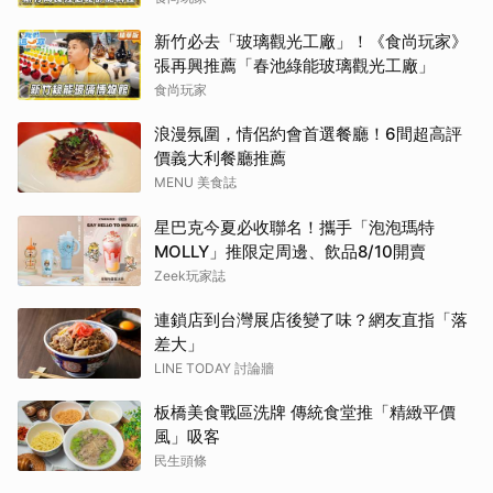
新竹必去「玻璃觀光工廠」！《食尚玩家》
張再興推薦「春池綠能玻璃觀光工廠」
食尚玩家
浪漫氛圍，情侶約會首選餐廳！6間超高評
價義大利餐廳推薦
MENU 美食誌
星巴克今夏必收聯名！攜手「泡泡瑪特
MOLLY」推限定周邊、飲品8/10開賣
Zeek玩家誌
連鎖店到台灣展店後變了味？網友直指「落
差大」
LINE TODAY 討論牆
板橋美食戰區洗牌 傳統食堂推「精緻平價
風」吸客
民生頭條