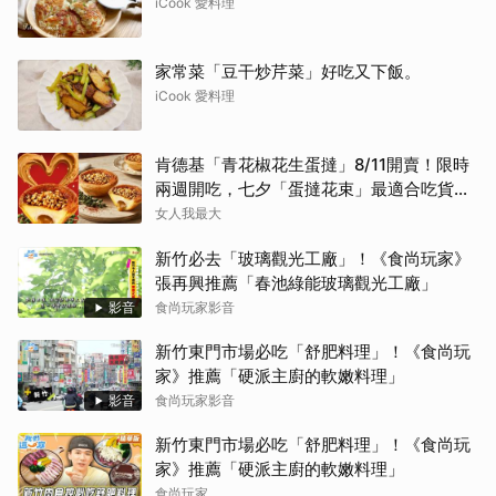
iCook 愛料理
家常菜「豆干炒芹菜」好吃又下飯。
iCook 愛料理
肯德基「青花椒花生蛋撻」8/11開賣！限時
兩週開吃，七夕「蛋撻花束」最適合吃貨女
友
女人我最大
新竹必去「玻璃觀光工廠」！《食尚玩家》
張再興推薦「春池綠能玻璃觀光工廠」
影音
食尚玩家影音
新竹東門市場必吃「舒肥料理」！《食尚玩
家》推薦「硬派主廚的軟嫩料理」
影音
食尚玩家影音
新竹東門市場必吃「舒肥料理」！《食尚玩
家》推薦「硬派主廚的軟嫩料理」
食尚玩家