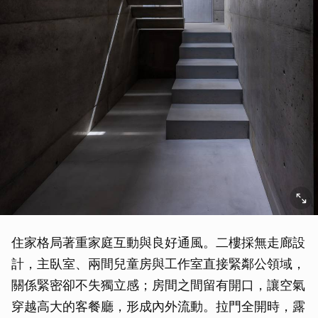
住家格局著重家庭互動與良好通風。二樓採無走廊設
計，主臥室、兩間兒童房與工作室直接緊鄰公領域，
關係緊密卻不失獨立感；房間之間留有開口，讓空氣
穿越高大的客餐廳，形成內外流動。拉門全開時，露