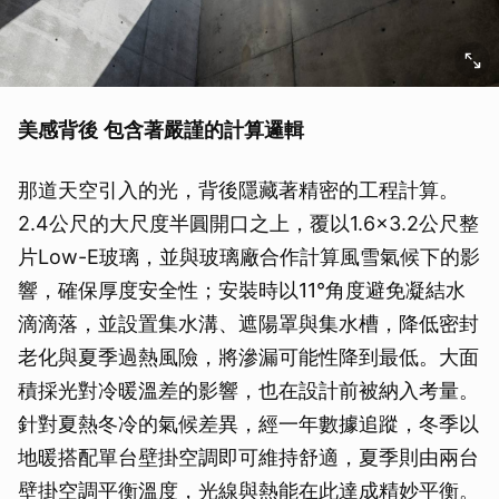
美感背後
包含著嚴謹的計算邏輯
那道天空引入的光，背後隱藏著精密的工程計算。
2.4公尺的大尺度半圓開口之上，覆以1.6×3.2公尺整
片Low-E玻璃，並與玻璃廠合作計算風雪氣候下的影
響，確保厚度安全性；安裝時以11°角度避免凝結水
滴滴落，並設置集水溝、遮陽罩與集水槽，降低密封
老化與夏季過熱風險，將滲漏可能性降到最低。大面
積採光對冷暖溫差的影響，也在設計前被納入考量。
針對夏熱冬冷的氣候差異，經一年數據追蹤，冬季以
地暖搭配單台壁掛空調即可維持舒適，夏季則由兩台
壁掛空調平衡溫度，光線與熱能在此達成精妙平衡。