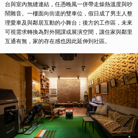
台與室內無縫連結，任憑晚風一併帶走燥熱溫度與吵
鬧雜音。一樓面向街道的雙車位，假日成了男主人整
理愛車及與鄰居互動的小舞台；後方的工作區，未來
可視需求轉換為對外開課或展演空間，讓住家與鄰里
互通有無，家的存在感也因此延伸到社區。