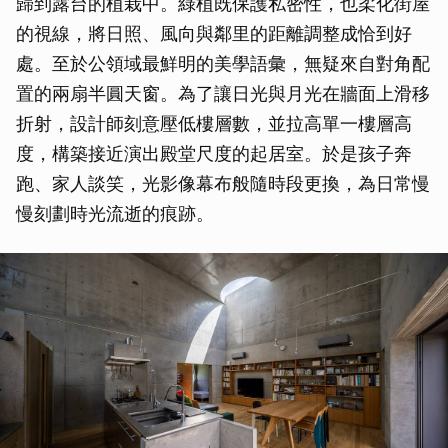
歸到露台的植栽中。綠植既保護私密性，也柔化街屋
的視線，將日照、風向與鄰里的距離調整成恰到好
處。至於公領域最鮮明的美學語彙，無疑來自對角配
置的兩扇半圓天窗。為了讓日光與月光在牆面上滑移
折射，設計師刻意壓低樓層數，並拉高單一樓層高
度，構築接近演出殿堂尺度的起居室。於是孩子奔
跑、家人談笑，光影像幕布般隨時段更換，為日常慢
慢刻劃時光流逝的痕跡。