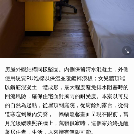
房屋外觀結構同樣堅固。內側保留清水混凝土，外側
使用硬質PU泡棉以保溫並覆鍍鋅浪板；女兒牆頂端
以鋼筋混凝土一體成形，最大程度避免排水阻塞時的
回流風險，確保住宅面對風雨的耐受度。本案以可見
的自然為起點，從屋頂到庭院，從廚餘到露台，從街
道寒暄到屋內笑聲，一幅幅溫馨畫面呈現在眼前，當
月光緩緩映照在牆上，萬籟俱寂時，這個家始終提醒
著居住者，生活，原來擁有無限可能。