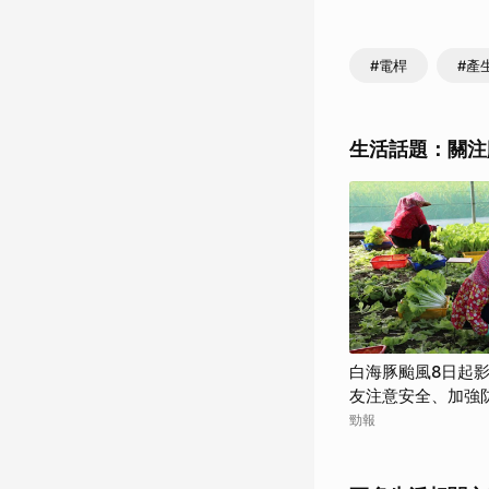
#電桿
#產
生活話題：關注
白海豚颱風8日起
友注意安全、加強
勁報