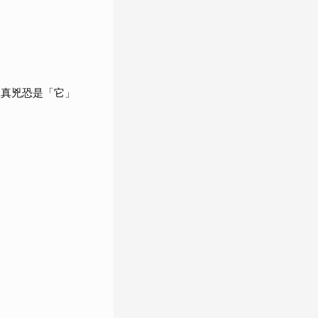
揪真兇恐是「它」