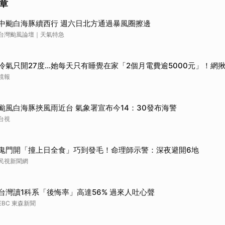
章
中颱白海豚續西行 週六日北方通過暴風圈擦邊
台灣颱風論壇｜天氣特急
冷氣只開27度…她每天只有睡覺在家「2個月電費逾5000元」！網
鏡報
颱風白海豚挾風雨近台 氣象署宣布今14：30發布海警
台視
鬼門開「撞上日全食」巧到發毛！命理師示警：深夜避開6地
民視新聞網
台灣讀1科系「後悔率」高達56% 過來人吐心聲
EBC 東森新聞