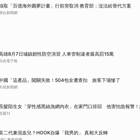
錄取「百億海外圓夢計畫」行前突取消 教育部：沒法給替代方案
聯合新聞網
高雄8月7日城鎮韌性防空演習 人車管制違者最高罰15萬
自由電子報
中國「這產品」闖關失敗！504包全遭查扣 旅客下場慘了
民視新聞網
長髮陌生女「穿性感黑絲漁網內衣」在家門口排回 他害怕急報警！
鏡週刊
富二代兼混血兒？HOOK自爆「我男的」 真相大反轉
EBC 東森娛樂