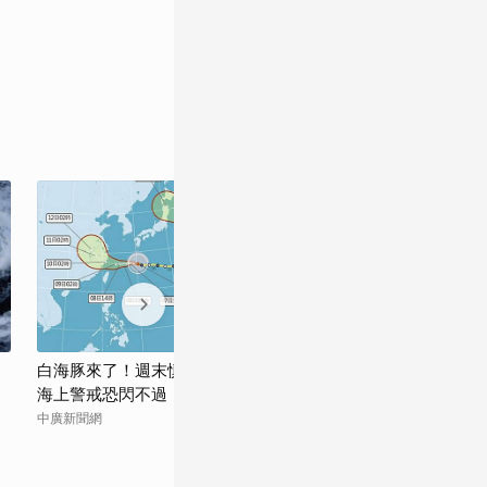
白海豚來了！週末慎防強降雨 吳德榮：
白海豚進逼會放
海上警戒恐閃不過
侵襲率曝
中廣新聞網
EBC 東森新聞