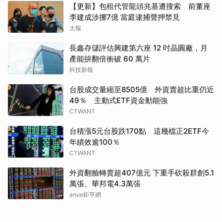
【更新】包租代管龍頭兆基遭搜索 前董座
李建成涉挪7億 當庭逮捕聲押禁見
太報
長鑫存儲評估興建第六座 12 吋晶圓廠，月
產能拚翻倍衝破 60 萬片
科技新報
台股成交量縮至8505億 外資賣超比重仍近
49％ 主動式ETF資金動能強
CTWANT
台積漲5元台股跌170點 這幾檔正2ETF今
年績效逾100％
CTWANT
外資翻臉轉賣超407億元 下重手砍殺群創5.1
萬張、華邦電4.3萬張
anue鉅亨網