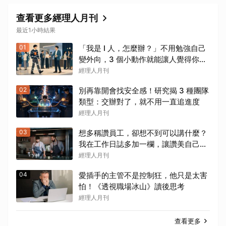
查看更多經理人月刊
最近1小時結果
01
「我是 I 人，怎麼辦？」不用勉強自己
變外向，3 個小動作就能讓人覺得你很
好聊
經理人月刊
02
別再靠開會找安全感！研究揭 3 種團隊
類型：交辦對了，就不用一直追進度
經理人月刊
03
想多稱讚員工，卻想不到可以講什麼？
我在工作日誌多加一欄，讓讚美自己冒
出來
經理人月刊
04
愛插手的主管不是控制狂，他只是太害
怕！《透視職場冰山》讀後思考
經理人月刊
查看更多