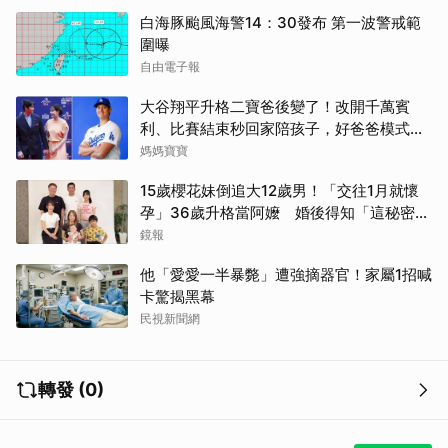
白海豚颱風海警14：30發布 第一波警戒範
圍曝
自由電子報
大谷翔平升格二寶爸後變了！改開千萬賓
利、比賽結束秒回家陪孩子，好爸爸模式全
開
媽媽寶寶
15歲櫻花妹倒追大12歲男！「交往1月就懷
孕」36歲升格當阿嬤 婚後得知「這秘密」
傻眼了
鏡報
他「愛愛一半暴斃」遭強摘器官！家屬1招喊
卡驚揭黑幕
民視新聞網
轉發 (0)