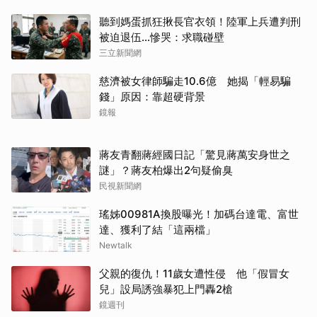
聽到媽蛋抓狂揪長官衣領！陸軍上兵遭判刑
被迫退伍…慘哭：求職碰壁
三立新聞網
慈濟被女律師騙走10.6億 她揭「輕易騙
錢」原因：靠超硬背景
鏡報
蔣友青翻蔣經國日記「驚見蔣萬安身世之
謎」？蔣友柏爆出2句疑偷臭
民視新聞網
瑤姊00981A換股曝光！加碼台達電、富世
達、獲利了結「這兩檔」
Newtalk
父親的復仇！11歲女遭性侵 他「假冒女
兒」設局誘強暴犯上門轟2槍
鏡週刊