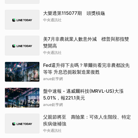
大樂透第115077期 頭獎槓龜
中央通訊社
美7月非農就業人數意外減 標普與那指雙
雙開高
中央通訊社
Fed還升得下去嗎？華爾街看完非農都說先
等等 升息恐扼殺製造業復甦
anue鉅亨網
盤中速報 - 邁威爾科技(MRVL-US)大漲
5.01%，報221.1美元
anue鉅亨網
父親節將至 壽險業：可依人生階段、特定
疾病做補強
中央通訊社