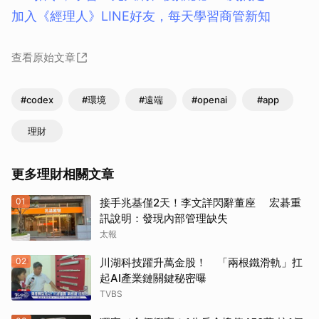
加入《經理人》LINE好友，每天學習商管新知
查看原始文章
#codex
#環境
#遠端
#openai
#app
理財
更多理財相關文章
01
接手兆基僅2天！李文詳閃辭董座 宏碁重
訊說明：發現內部管理缺失
太報
02
川湖科技躍升萬金股！ 「兩根鐵滑軌」扛
起AI產業鏈關鍵秘密曝
TVBS