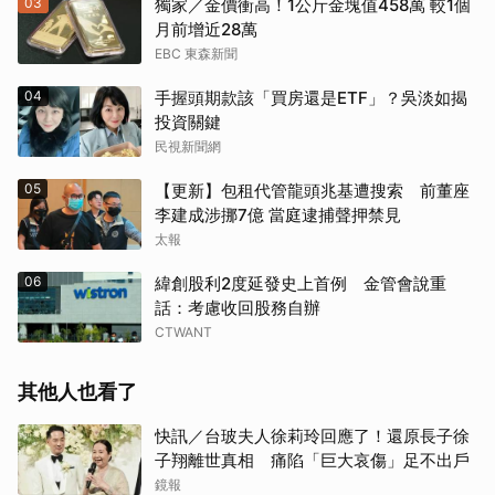
03
獨家／金價衝高！1公斤金塊值458萬 較1個
月前增近28萬
EBC 東森新聞
04
手握頭期款該「買房還是ETF」？吳淡如揭
投資關鍵
民視新聞網
05
【更新】包租代管龍頭兆基遭搜索 前董座
李建成涉挪7億 當庭逮捕聲押禁見
太報
06
緯創股利2度延發史上首例 金管會說重
話：考慮收回股務自辦
CTWANT
其他人也看了
快訊／台玻夫人徐莉玲回應了！還原長子徐
子翔離世真相 痛陷「巨大哀傷」足不出戶
鏡報