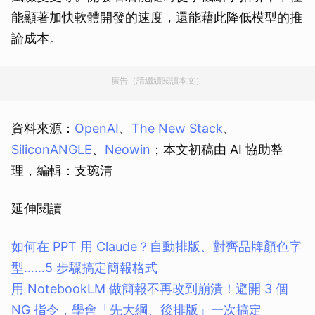
能顯著加快軟體開發的速度，還能藉此降低模型的推
論成本。
廣告（請繼續閱讀本文）
資料來源：
OpenAI
、
The New Stack
、
SiliconANGLE
、
Neowin
；本文初稿由 AI 協助整
理，編輯：支琬清
延伸閱讀
如何在 PPT 用 Claude？自動排版、對齊品牌顏色字
型……5 步驟搞定簡報格式
用 NotebookLM 做簡報不再改到崩潰！避開 3 個
NG 指令，學會「先大綱、後排版」一次搞定