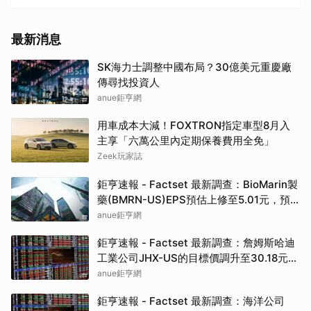
最新消息
SK海力士調整中國布局？30億美元重慶廠
傳尋找投資人
anue鉅亨網
用車成本大減！FOXTRON指定車型8月入
主享「六萬公里內定期保養費用全免」
Zeek玩家誌
鉅亨速報 - Factset 最新調查：BioMarin製
藥(BMRN-US)EPS預估上修至5.01元，預
估目標價為86.00元
anue鉅亨網
鉅亨速報 - Factset 最新調查：詹姆斯哈迪
工業公司JHX-US的目標價調升至30.18元，
幅度約3.65%
anue鉅亨網
鉅亨速報 - Factset 最新調查：海洋公司