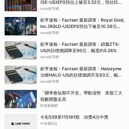
(SE-US)EPS預估上修至3.52元，預估目標
價為142.50元
anue鉅亨網
鉅亨速報 - Factset 最新調查：Royal Gold,
Inc.(RGLD-US)EPS預估下修至10.39元，
預估目標價為307.50元
anue鉅亨網
鉅亨速報 - Factset 最新調查：碩騰ZTS-
US的目標價調降至90元，幅度約5.26%
anue鉅亨網
鉅亨速報 - Factset 最新調查：Halozyme
治療HALO-US的目標價調升至93元，幅度
約3.33%
anue鉅亨網
「聯準會短期不升息」帶動漲勢 美股三大
指數開盤走高
民視新聞網
今彩539第115191期 頭獎4注中獎
中央通訊社