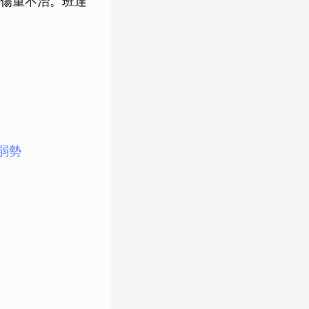
傷重不治。班達
弱勢