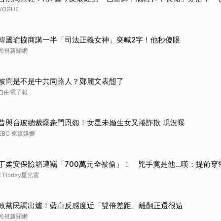
VOGUE
韓國瑜協商講一半「司法正義女神」突喊2字！他秒傻眼
民視新聞網
被問是不是中共同路人？鄭麗文表態了
自由電子報
昔與台玻總裁爆豪門恩怨！女星未婚生女又捲詐欺 現況曝
EBC 東森娛樂
丁柔安保險箱遭竊「700萬元全被偷」！ 兇手竟是他...嘆：提前穿
ETtoday星光雲
政黨民調出爐！藍白反感度近「雙倍差距」離翻正還很遠
民視新聞網