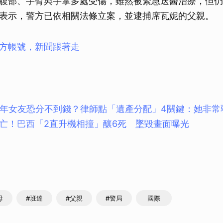
腹部、手臂與手掌多處受傷，雖然被緊急送醫治療，但仍
表示，警方已依相關法條立案，並逮捕席瓦妮的父親。
方帳號，新聞跟著走
0年女友恐分不到錢？律師點「遺產分配」4關鍵：她非常
亡！巴西「2直升機相撞」釀6死 墜毀畫面曝光
母
#班達
#父親
#警局
國際