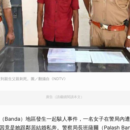
到親生父親刺死。圖／翻攝自《NDTV》
廣告（請繼續閱讀本文）
（Banda）地區發生一起駭人事件，一名女子在警局內
竟是她跟鄰居結婚私奔。警察局長班薩爾（Palash Ban