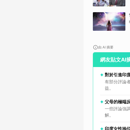
由 AI 摘要
網友貼文AI
對於引進印
有部分評論
益。
父母的極端
一些評論強
解。
印度女性地