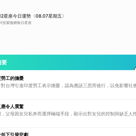
12星座今日運勢〈08.07星期五〉
科技紫微網每日星座
摘要
度勞工的擔憂
者對台灣引進印度勞工表示擔憂，認為應該三思而後行，以免影響社
反應令人震驚
調，父母因女兒私奔而選擇極端手段，顯示出對女兒的控制與缺乏人
位低下引發悲劇