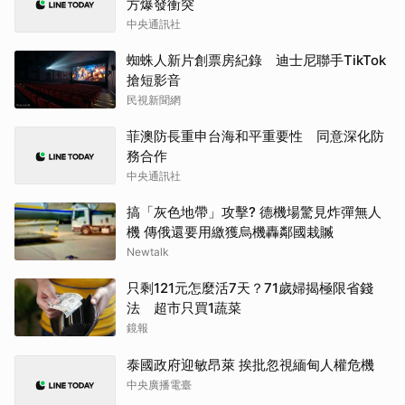
方爆發衝突
中央通訊社
蜘蛛人新片創票房紀錄 迪士尼聯手TikTok
搶短影音
民視新聞網
菲澳防長重申台海和平重要性 同意深化防
務合作
中央通訊社
搞「灰色地帶」攻擊? 德機場驚見炸彈無人
機 傳俄還要用繳獲烏機轟鄰國栽贓
Newtalk
只剩121元怎麼活7天？71歲婦揭極限省錢
法 超市只買1蔬菜
鏡報
泰國政府迎敏昂萊 挨批忽視緬甸人權危機
中央廣播電臺