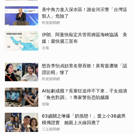
美中角力進入深水區！謝金河示警「台灣這
類人」危險了
民視新聞網
伊朗、阿曼快敲定共管荷姆茲海峽協議 美
媒：最快週三宣布
太報
怒告李怡貞妨害名譽吞敗！黃宥嘉遭嗆「認
證訟棍」慘了
民視新聞網
AI短劇成癮？長輩狂追停不下來，子女崩潰
「角色對調」！專家警告恐陷腦腐
造咖
63歲關之琳爆「奶孫戀！」愛上小36歲男
模傳證實 她親上火線回應了
三立新聞網