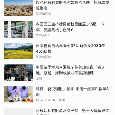
以色列極右翼財長面臨政治危機 執政聯盟
現裂痕
民視新聞網
泰國國三生持槍掃射校園釀至少2死、15
傷 警證實槍手已身亡
CTWANT
日本糧食自給率降至37% 遠低於2030年
45%目標
民視新聞網
中國留學潮為何退燒？英美加失寵「這3
地」竄起 海歸或被貼不聽話標籤
上報
韓掀「嬰兒理財」熱潮 未滿一歲開戶數暴3
倍
NOWNEWS今日新聞
阿根廷私有財產法引民怨 數千人抗議與警