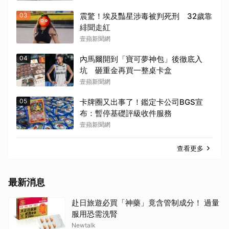
03
震驚！埃及豔星涉毒被判死刑 32歲靠
緋聞走紅
壹蘋新聞網
04
內馬爾開到「寶可夢神包」後徹底入
坑 砸重金再買一整桌卡盒
壹蘋新聞網
05
卡牌圈又出事了！鑑定卡公司BGS宣
布：暫停基礎評級收件服務
壹蘋新聞網
查看更多
最新消息
赴日旅遊必買「神藥」竟含管制成分！ 過量
服用恐需洗腎
Newtalk