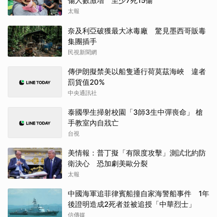
傷人數激增 至少7死15傷
太報
奈及利亞破獲最大冰毒廠 驚見墨西哥販毒
集團插手
民視新聞網
傳伊朗擬禁美以船隻通行荷莫茲海峽 違者
罰貨值20%
中央通訊社
泰國學生掃射校園「3師3生中彈喪命」 槍
手教室內自戕亡
台視
美情報：普丁擬「有限度攻擊」測試北約防
衛決心 恐加劇美歐分裂
太報
中國海軍追菲律賓船撞自家海警船事件 1年
後證明造成2死者並被追授「中華烈士」
信傳媒