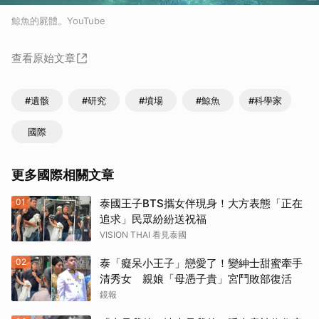
鯨魚的屍體。YouTube
查看原始文章
#遺骸
#研究
#墳場
#鯨魚
#科學家
國際
更多國際相關文章
01
泰國王子BTS攜女伴現身！大方表態「正在
追求」民眾紛紛送祝福
VISION THAI 看見泰國
02
泰「癡呆小王子」戀愛了！變紳士甜蜜牽手
清秀女 親娘「母憑子貴」宮鬥敗部復活
鏡報