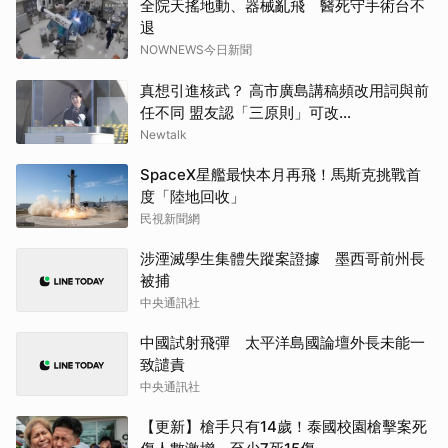
全院天搖地動、器械亂飛 醫死守手術台不
退
NOWNEWS今日新聞
真想引進核武？ 高市廣島講稿頻改用詞與前
任不同 盟友認「三原則」可改...
Newtalk
SpaceX星艦最快本月再飛！馬斯克挑戰首
度「陸地回收」
民視新聞網
涉湮滅學生集體失蹤案證據 墨西哥前州長
被捕
中央通訊社
中國試射飛彈 太平洋島國論壇外長未能一
致譴責
中央通訊社
【更新】槍手只有14歲！泰國校園槍擊案死