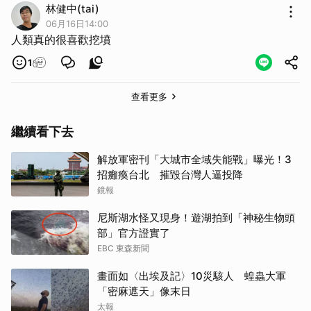
林健中(tai)
06月16日14:00
人類真的很喜歡挖墳
1
查看更多
繼續看下去
解放軍密刊「大城市全域失能戰」曝光！3
招癱瘓台北 摧毀台灣人逼投降
鏡報
尼斯湖水怪又現身！遊湖拍到「神秘生物頭
部」官方證實了
EBC 東森新聞
畫面如〈出埃及記〉10災駭人 蝗蟲大軍
「密麻遮天」像末日
太報