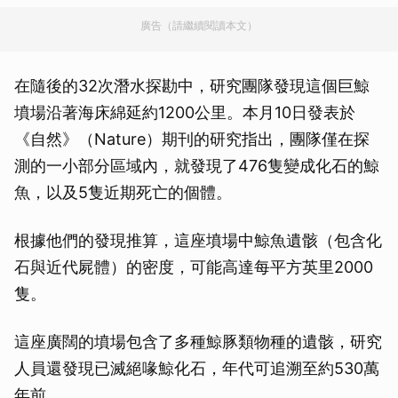
廣告（請繼續閱讀本文）
在隨後的32次潛水探勘中，研究團隊發現這個巨鯨
墳場沿著海床綿延約1200公里。本月10日發表於
《自然》（Nature）期刊的研究指出，團隊僅在探
測的一小部分區域內，就發現了476隻變成化石的鯨
魚，以及5隻近期死亡的個體。
根據他們的發現推算，這座墳場中鯨魚遺骸（包含化
石與近代屍體）的密度，可能高達每平方英里2000
隻。
這座廣闊的墳場包含了多種鯨豚類物種的遺骸，研究
人員還發現已滅絕喙鯨化石，年代可追溯至約530萬
年前。