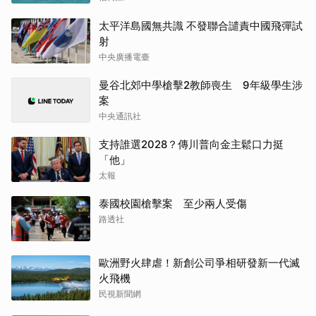
太平洋島國無共識 不發聯合譴責中國飛彈試
射
中央廣播電臺
曼谷北郊中學槍擊2教師喪生 9年級學生涉
案
中央通訊社
支持誰選2028？傳川普向金主鬆口力挺
「他」
太報
泰國校園槍擊案 至少兩人受傷
路透社
歐洲野火肆虐！新創公司爭相研發新一代滅
火飛機
民視新聞網