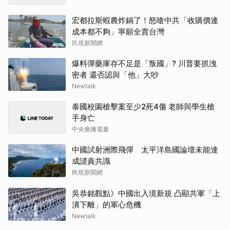
宏都拉斯蝦農炸鍋了！怒嗆中共「收購價連
成本都不夠」寧願全賣台灣
民視新聞網
爆料彈藥庫存不足是「叛國」? 川普要抓洩
密者 還否認與「他」大吵
Newtalk
泰國校園槍擊案至少2死4傷 老師與學生槍
手身亡
中央廣播電臺
中國試射洲際飛彈 太平洋島國論壇未能達
成譴責共識
民視新聞網
吳恭銘觀點》中國出入境新規 凸顯共軍「上
潰下離」的軍心危機
Newtalk