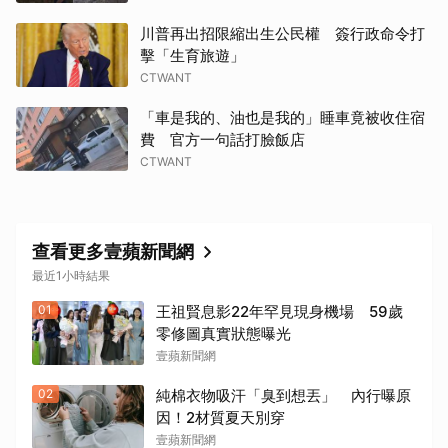
川普再出招限縮出生公民權 簽行政命令打
擊「生育旅遊」
CTWANT
「車是我的、油也是我的」睡車竟被收住宿
費 官方一句話打臉飯店
CTWANT
查看更多壹蘋新聞網
最近1小時結果
01
王祖賢息影22年罕見現身機場 59歲
零修圖真實狀態曝光
壹蘋新聞網
02
純棉衣物吸汗「臭到想丟」 內行曝原
因！2材質夏天別穿
壹蘋新聞網