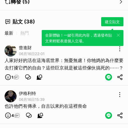
轉發 (5)
貼文 (38)
建立貼文
最新
熱門
全新體驗！一鍵引用此內容，透過發布貼
文來輕鬆表達個人立場。
曾進財
06月16日22:01
人家好好的活在這海底世界：無憂無慮！你牠媽的為什麼要
去打擾它們的自由？這些巨京就是被這些傢伙搞死的⋯⋯？
取消
1
伊格利特
06月16日15:39
也許他們有傳承，自古以來約在這裡喪命
4