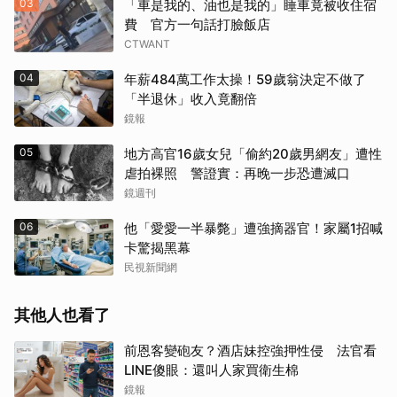
03
「車是我的、油也是我的」睡車竟被收住宿
費 官方一句話打臉飯店
CTWANT
04
年薪484萬工作太操！59歲翁決定不做了
「半退休」收入竟翻倍
鏡報
05
地方高官16歲女兒「偷約20歲男網友」遭性
虐拍裸照 警證實：再晚一步恐遭滅口
鏡週刊
06
他「愛愛一半暴斃」遭強摘器官！家屬1招喊
卡驚揭黑幕
民視新聞網
其他人也看了
前恩客變砲友？酒店妹控強押性侵 法官看
LINE傻眼：還叫人家買衛生棉
鏡報