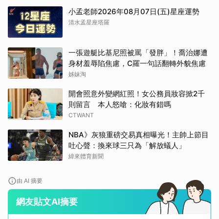
小孟老師2026年08月07日(五)星座運勢
清水孟星座塔羅
一張遊艇比基尼照被罵「發胖」！喬治娜遭
身材羞辱陷焦慮，C羅一句話翻轉外貌焦慮
姊妹淘
開會照意外變網紅照！女公務員妝容掀2千
則留言 本人怒嗆：化妝有錯嗎
CTWANT
NBA》灰狼重磅交易真相曝光！主帥上節目
吐心聲：換來球三只為「解放蟻人」
緯來體育新聞
由 AI 摘要
網友貼文AI摘要