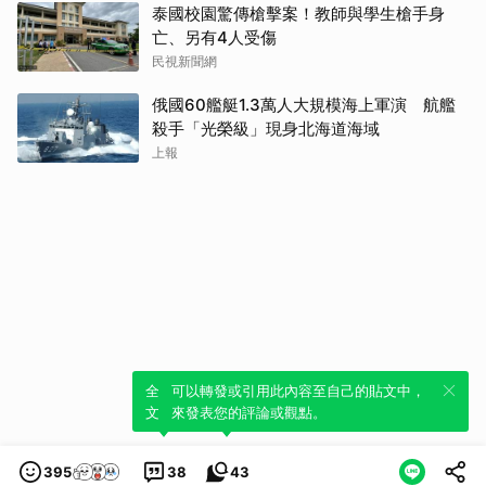
泰國校園驚傳槍擊案！教師與學生槍手身
亡、另有4人受傷
民視新聞網
俄國60艦艇1.3萬人大規模海上軍演 航艦
殺手「光榮級」現身北海道海域
上報
全新體驗！一鍵引用此內容，透過發布貼
可以轉發或引用此內容至自己的貼文中，
文來輕鬆表達個人立場。
來發表您的評論或觀點。
395
38
43