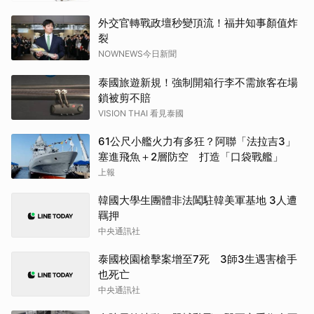
外交官轉戰政壇秒變頂流！福井知事顏值炸
裂
NOWNEWS今日新聞
泰國旅遊新規！強制開箱行李不需旅客在場
鎖被剪不賠
VISION THAI 看見泰國
61公尺小艦火力有多狂？阿聯「法拉吉3」
塞進飛魚＋2層防空 打造「口袋戰艦」
上報
韓國大學生團體非法闖駐韓美軍基地 3人遭
羈押
中央通訊社
泰國校園槍擊案增至7死 3師3生遇害槍手
也死亡
中央通訊社