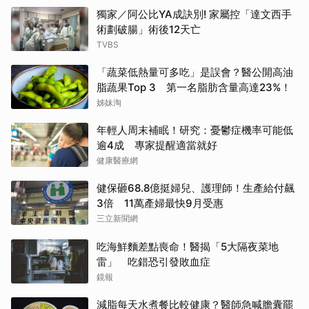
獨家／阿公比YA成訣別! 家屬控「達文西手
術劃破腸」術後12天亡
TVBS
「蔬菜低熱量可多吃」是誤會？醫公開高油
脂蔬果Top 3 第一名脂肪含量高達23%！
姊妹淘
年輕人周末補眠！研究：憂鬱症機率可能低
逾4成 專家提醒適當就好
健康醫療網
健保砸68.8億挺婦兒、護理師！生產給付飆
3倍 11萬產婦最快9月受惠
三立新聞網
吃海鮮麵差點喪命！醫揭「5大隔夜菜地
雷」 吃錯恐引發敗血症
鏡報
減脂每天水煮餐比較健康？醫師急喊膽囊罷