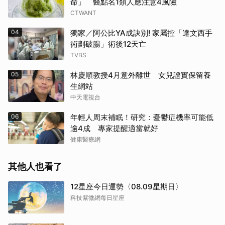
命」 醫點名1類人應注意4風險
CTWANT
04
獨家／阿公比YA成訣別! 家屬控「達文西手
術劃破腸」術後12天亡
TVBS
05
林慶順教授4月意外離世 女兒證實保留養
生網站
中天電視台
06
年輕人周末補眠！研究：憂鬱症機率可能低
逾4成 專家提醒適當就好
健康醫療網
其他人也看了
12星座今日運勢〈08.09星期日〉
科技紫微網每日星座