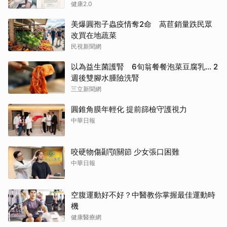
健康2.0
美爆圓孢子蟲疫情奪2命 萵苣銷量跌民眾
改買在地蔬菜
民視新聞網
以為益生菌護腎 6旬翁餐餐泡菜豆腐乳... 2
週後雙腳水腫險洗腎
三立新聞網
圓錐角膜年輕化 提前篩檢守護視力
中華日報
咬硬物傷顳顎關節 少女張口困難
中華日報
空腹運動好不好？中醫教你掌握最佳運動時
機
健康醫療網