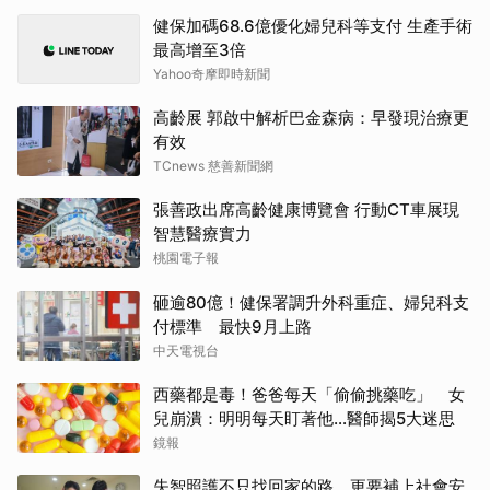
健保加碼68.6億優化婦兒科等支付 生產手術
最高增至3倍
Yahoo奇摩即時新聞
高齡展 郭啟中解析巴金森病：早發現治療更
有效
TCnews 慈善新聞網
張善政出席高齡健康博覽會 行動CT車展現
智慧醫療實力
桃園電子報
砸逾80億！健保署調升外科重症、婦兒科支
付標準 最快9月上路
中天電視台
西藥都是毒！爸爸每天「偷偷挑藥吃」 女
兒崩潰：明明每天盯著他…醫師揭5大迷思
鏡報
失智照護不只找回家的路 更要補上社會安