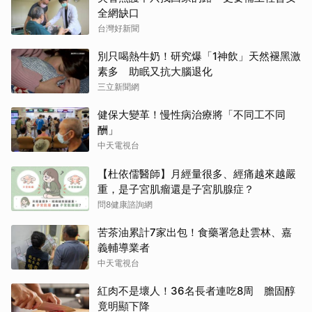
全網缺口
台灣好新聞
別只喝熱牛奶！研究爆「1神飲」天然褪黑激
素多 助眠又抗大腦退化
三立新聞網
健保大變革！慢性病治療將「不同工不同
酬」
中天電視台
【杜依儒醫師】月經量很多、經痛越來越嚴
重，是子宮肌瘤還是子宮肌腺症？
問8健康諮詢網
苦茶油累計7家出包！食藥署急赴雲林、嘉
義輔導業者
中天電視台
紅肉不是壞人！36名長者連吃8周 膽固醇
竟明顯下降