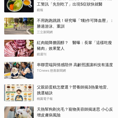
工警訊「先別吃了」出現5症狀快就醫
鏡報
不用跑跑跳跳！研究曝「1動作可降血壓」：
勝過游泳、重訓
三立新聞網
紅肉能降膽固醇？ 醫曝：長輩「這樣吃瘦
豬肉」效果驚人
鏡週刊
串聯雲端與情感陪伴 高齡照護讓科技有溫度
TCnews 慈善新聞網
父親節蛋糕怎麼選？營養師揭3熱量地雷、
挑選秘訣
桃園電子報
天熱幫狗剃光毛？寵物美容師揭迷思 小心反
增皮膚病風險