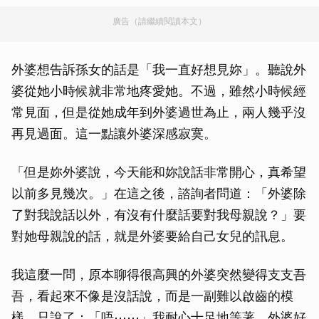
廣告（請繼續閱讀本文）
外婆想告訴孫女的話是「我一直好想見妳」。聽說外
婆從她小時候就非常地疼愛她。不過，雖然小時候經
常見面，但是從她成年到外婆過世為止，兩人幾乎沒
再見過面。這一點讓外婆深感寂寞。
「但是妳外婆說，今天能和妳說話非常開心，真希望
以前多見幾次。」在這之後，諮詢者問道：「外婆除
了對我說話以外，有沒有什麼話要對我母親說？」要
對她母親說的話，就是外婆要給自己女兒的訊息。
我這麼一問，原本聊得很高興的外婆突然變得支支吾
吾，看起來不像是沒話說，而是一副難以啟齒的模
樣，只說了：「唔⋯⋯」我耐心十足地等著，外婆好