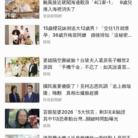
颱風接近硬闖海邊觀浪「4口家-1」 9歲兒
捲入海裡消失了
壹蘋新聞網
15歲櫻花妹倒追大12歲男！「交往1月就懷
孕」36歲升格當阿嬤 婚後得知「這秘密」
傻眼了
鏡報
取消
婆媳隔空撕破臉？台玻夫人還原長子離世2
原因 「手機千金」不忍了：如其說還需要
離開嗎？
鏡報
國民黨要傻眼了！見柯志恩民調「追上賴瑞
隆」嗨翻 真相出爐臉超腫
民視新聞網
盲眼龍婆2026「5大預言」剩3項未驗證
其中1項恐牽動台灣...關鍵時間點曝光
鏡報
誰那麼大膽？近身賴總統一旁特勤人員卻不