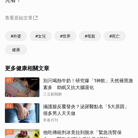
查看原始文章
#外婆
#女兒
#世界
#母親
#死亡
健康
更多健康相關文章
01
別只喝熱牛奶！研究爆「1神飲」天然褪黑激
素多 助眠又抗大腦退化
三立新聞網
02
攝護腺反覆發炎？泌尿醫點名「5大原因」
很多男人天天做
常春月刊
03
他吃傳統剉冰竟拉到脫水「緊急洗腎保