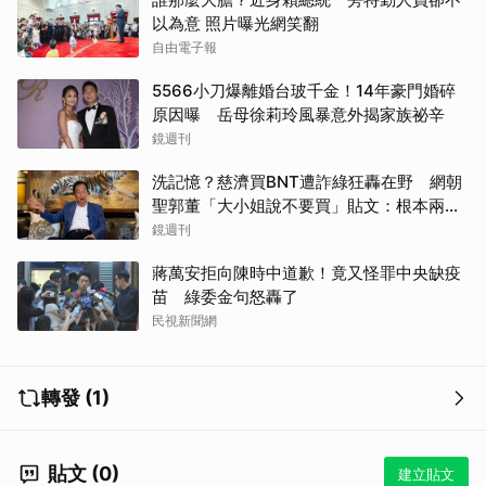
以為意 照片曝光網笑翻
自由電子報
5566小刀爆離婚台玻千金！14年豪門婚碎
原因曝 岳母徐莉玲風暴意外揭家族祕辛
鏡週刊
洗記憶？慈濟買BNT遭詐綠狂轟在野 網朝
聖郭董「大小姐說不要買」貼文：根本兩碼
事
鏡週刊
蔣萬安拒向陳時中道歉！竟又怪罪中央缺疫
苗 綠委金句怒轟了
民視新聞網
轉發 (1)
貼文 (0)
建立貼文