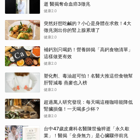
逝 醫揭奪命血癌3徵兆
健康2.0
突然好想吃鹹的？小心是身體在求救！4大
徵兆測出你的腎上腺累壞了
健康2.0
補鈣別只喝奶！營養師揭「高鈣食物清單」
這樣做更有效
健康2.0
塑化劑、毒油超可怕！名醫大推這些食物幫
肝腎減毒 燕麥也入榜
健康2.0
超過萬人研究發現：每天喝這種咖啡能降低
腎臟損傷！一天喝多少杯？
健康2.0
台中47歲皮膚科名醫陳世倫猝逝「永久歇
業」！醫揭「全身無力」是心臟驟停前兆