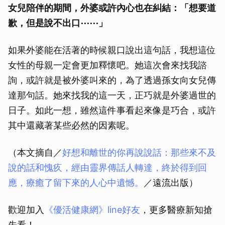
女兒陪伴的期間，外婆或許內心也在糾結：「想要道
歉，但是說不出口⋯⋯」
如果外婆能在活著的時候親口說出這句話，我想這位
女性的母親一定會更加釋懷吧。她這次會來找我諮
詢，或許就是被外婆叫來的，為了透過孫女向女兒傳
達那句話。她來找我的這一天，正巧就是外婆過世的
日子。如此一想，雖然這件事看起來像是巧合，或許
其中還藏著某些必然的因素呢。
（本文摘自／
好想和離世的你再說說話：那些來不及
說的話和愧疚，經由靈界傳話人轉達，終於得到回
應，療癒了留下來的人心中遺憾。
／遠流出版）
歡迎加入
《優活健康網》line好友
，更多醫療新知搶
先看！