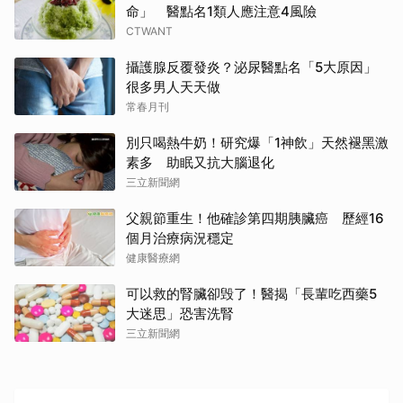
命」 醫點名1類人應注意4風險
CTWANT
攝護腺反覆發炎？泌尿醫點名「5大原因」
很多男人天天做
常春月刊
別只喝熱牛奶！研究爆「1神飲」天然褪黑激
素多 助眠又抗大腦退化
三立新聞網
父親節重生！他確診第四期胰臟癌 歷經16
個月治療病況穩定
健康醫療網
可以救的腎臟卻毁了！醫揭「長輩吃西藥5
大迷思」恐害洗腎
三立新聞網