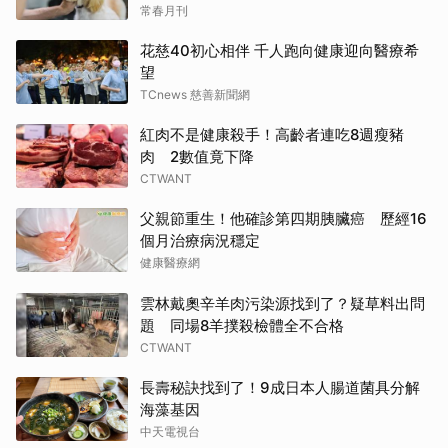
常春月刊
花慈40初心相伴 千人跑向健康迎向醫療希
望
TCnews 慈善新聞網
紅肉不是健康殺手！高齡者連吃8週瘦豬
肉 2數值竟下降
CTWANT
父親節重生！他確診第四期胰臟癌 歷經16
個月治療病況穩定
健康醫療網
雲林戴奧辛羊肉污染源找到了？疑草料出問
題 同場8羊撲殺檢體全不合格
CTWANT
長壽秘訣找到了！9成日本人腸道菌具分解
海藻基因
中天電視台