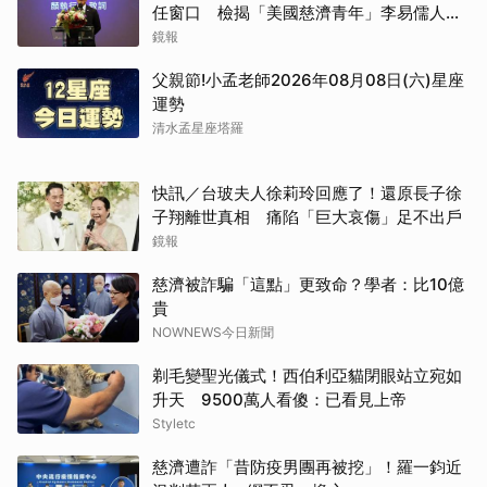
任窗口 檢揭「美國慈濟青年」李易儒人脈
網絡
鏡報
父親節!小孟老師2026年08月08日(六)星座
運勢
清水孟星座塔羅
快訊／台玻夫人徐莉玲回應了！還原長子徐
子翔離世真相 痛陷「巨大哀傷」足不出戶
鏡報
慈濟被詐騙「這點」更致命？學者：比10億
貴
NOWNEWS今日新聞
剃毛變聖光儀式！西伯利亞貓閉眼站立宛如
升天 9500萬人看傻：已看見上帝
Styletc
慈濟遭詐「昔防疫男團再被挖」！羅一鈞近