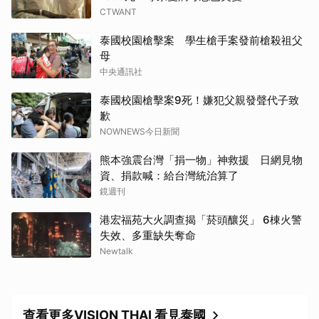
CTWANT
泰國校園槍擊案 學生槍手案發前槍殺祖父
母
中央通訊社
泰國校園槍擊案9死！嫌犯父親發聲代子致
歉
NOWNEWS今日新聞
熊本強震台灣「捐一物」神救援 日網見物
資、捐款喊：給台灣統治算了
鏡週刊
港宏福苑大火調查揭「菸頭釀災」 6棟火警
失效、多重缺失奪命
Newtalk
查看更多VISION THAI 看見泰國