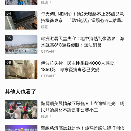
鏡週刊
04
每天傳LINE關心！她2天聯絡不上25歲兒急
搭機衝東京 「聽1句話」當場心碎...結局看
哭網
鏡報
05
歐洲避暑天堂失守！地中海熱到像溫泉 海
水飆高8℃遊客傻眼：無法消暑
CTWANT
06
伊波拉失控！民主剛果破4000人感染、
1850死 專家憂病毒恐已突變
CTWANT
其他人也看了
取消
豔麗網美與情敵互毆低Ｖ上衣遭扯走光 網
民只論身材不論是非公審小三
鏡週刊
牽線慈濟高層就是他！跪拜證嚴法師打開信