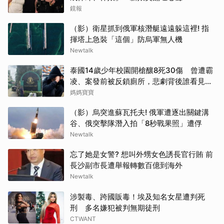
鏡報
（影）衛星抓到俄軍核潛艇遠遠躲這裡! 指
揮塔上急裝「這個」防烏軍無人機
Newtalk
泰國14歲少年校園開槍釀8死30傷 曾遭霸
凌、案發前被反鎖廁所，悲劇背後誰看見了
求救訊號？
媽媽寶寶
（影）烏突進蘇瓦托夫! 俄軍遭逐出關鍵溝
谷、俄突擊隊潛入拍「8秒戰果照」遭俘
Newtalk
忘了她是女警? 想叫外甥女色誘長官行賄 前
長沙副市長遭舉報轉數百億到海外
Newtalk
涉製毒、跨國販毒！埃及知名女星遭判死
刑 多名嫌犯被判無期徒刑
CTWANT