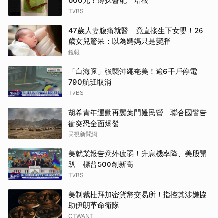
600元！薄抹醬配一培根
TVBS
47歲人妻腹痛就醫 竟直接生下女嬰！26
歲女兒驚呆：以為媽媽只是變胖
鏡報
「白海豚」強襲沖繩奄美！逾6千戶停電
790航班取消
TVBS
胡希青年運動再襲葉門難民營 聯合國警告
衝突恐全面爆發
民視新聞網
美就業報告意外疲弱！升息機率降、美股開
趴 標普500創新高
TVBS
美制裁杜拜加密貨幣交易所！指控其涉嫌協
助伊朗革命衛隊
CTWANT