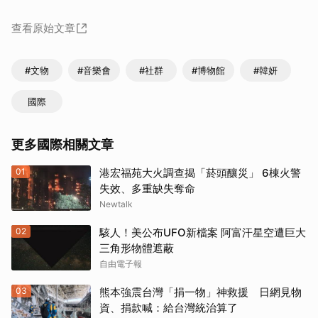
查看原始文章
#文物
#音樂會
#社群
#博物館
#韓妍
國際
更多國際相關文章
01
港宏福苑大火調查揭「菸頭釀災」 6棟火警
失效、多重缺失奪命
Newtalk
02
駭人！美公布UFO新檔案 阿富汗星空遭巨大
三角形物體遮蔽
自由電子報
03
熊本強震台灣「捐一物」神救援 日網見物
資、捐款喊：給台灣統治算了