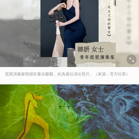
琵琶演奏家韓妍於曼谷獻藝，此為過往演出照片。（來源：官方社群）