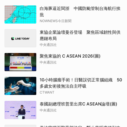
白海豚逼近閩浙 中國防颱管制台海航行挨
批
NOWNEWS今日新聞
東協企業論壇曼谷登場 聚焦區域韌性與供
應鏈布局
中央通訊社
聚焦東協的 C ASEAN 2026(圖)
中央通訊社
10小時腦瘤手術！日醫誤切正常腦組織 50
多歲女術後無法自主呼吸
CTWANT
泰國副總理班普里出席C ASEAN論壇(圖)
中央通訊社