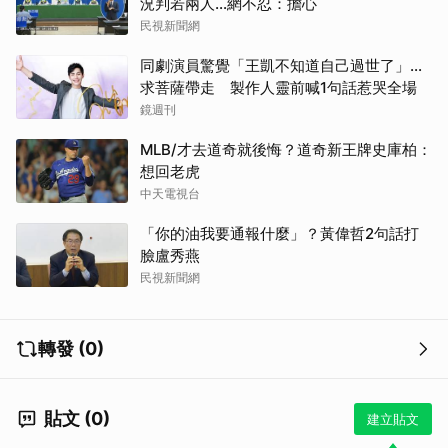
況判若兩人…網不忍：擔心
民視新聞網
同劇演員驚覺「王凱不知道自己過世了」...
求菩薩帶走 製作人靈前喊1句話惹哭全場
鏡週刊
MLB/才去道奇就後悔？道奇新王牌史庫柏：
想回老虎
中天電視台
「你的油我要通報什麼」？黃偉哲2句話打
臉盧秀燕
民視新聞網
轉發 (0)
貼文 (0)
建立貼文