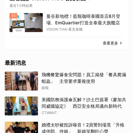
最近1小時結果
01
曼谷新地標！藍瓶咖啡泰國首店8月登
場、EmQuartier打造全泰最大旗艦店
VISION THAI 看見泰國
查看更多
最新消息
飛機餐驚爆食安問題！員工揭發「餐具爬滿
蛆蟲」 主管要求重複使用
鏡報
美國防務保護傘瓦解？沙土巴簽署《麥加共
同威懾協定》 西亞安全格局邁向新時代
CTWANT
婚禮太吵被投訴噪音！2員警到場竟「升格
成伴郎、伴娘」 新娘笑翻吐心聲