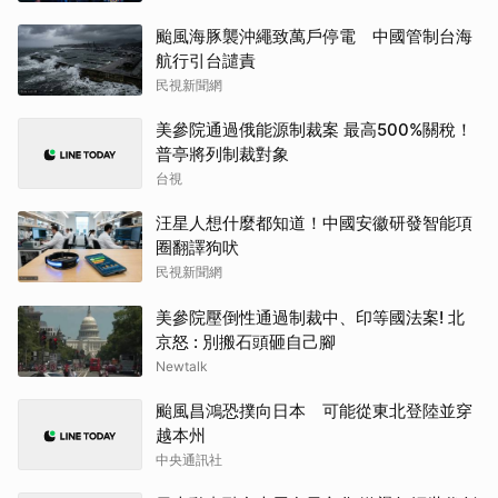
颱風海豚襲沖繩致萬戶停電 中國管制台海
航行引台譴責
民視新聞網
美參院通過俄能源制裁案 最高500%關稅！
普亭將列制裁對象
台視
汪星人想什麼都知道！中國安徽研發智能項
圈翻譯狗吠
民視新聞網
美參院壓倒性通過制裁中、印等國法案! 北
京怒 : 別搬石頭砸自己腳
Newtalk
颱風昌鴻恐撲向日本 可能從東北登陸並穿
越本州
中央通訊社