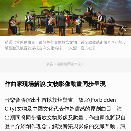
精選七首原創曲目，從敦煌壁畫到故宮文物，甚至致敬武術傳奇李小龍，
帶領聽眾以音符穿梭古今文化精粹。（來源：官方社群）
廣告（請繼續閱讀本文）
作曲家現場解說 文物影像動畫同步呈現
音樂會將演出七首以敦煌壁畫、故宮(Forbidden
City)文物及中國文化代表作為靈感的原創曲目。演
出期間將同步播放文物影像及動畫，作曲家也將親自
登台介紹創作理念，解說音樂與影像的交織互動，讓