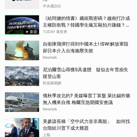
中央通訊社
《給阿嬤的情書》藏統戰密碼？越南打詐成
主權防衛戰？韓國學生瘋互毆拍片賺錢？諾
蘭大片誤踩爭議領土地雷？上萬北非移民偷
影音
TODAY 看世界
渡西班牙！ 【TODAY看世界】
自衛隊飛彈打得到中國本土! ISW:解放軍阻
卻日本介入台海施壓失敗
Newtalk
尼泊爾雪山尋獲5具遺體 疑似去年雪崩失
蹤登山客
民視新聞網
俄秋季攻北約? 美媒曝普丁算盤 萊比錫炸藥
無人機來自俄 梅爾茨急開國安會議
Newtalk
美參謀長稱「空中武力並非萬能」 如何找
台階給川普下成大難題
上報