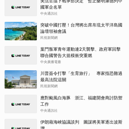
美法官擋下戰爭部決定 暫止藥明康德列中
國軍企名單
中央通訊社
突破中國打壓！台灣將出席帛琉太平洋島國
論壇領袖會議
民視新聞網
葉門叛軍青年運動連2天襲擊、政府軍回擊
聯合國警告大規模衝突重燃
中央廣播電臺
川普簽令打擊「生育旅行」 專家指恐難過
最高法院這關
民視新聞網
應對颱風白海豚 浙江、福建開會商討防禦
工作
中央通訊社
伊朗藉海峽協議談判 圖謀將美軍逐出波斯
灣