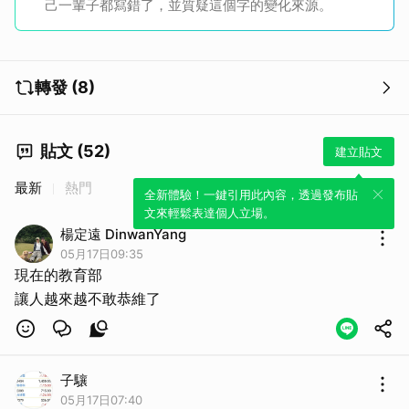
己一輩子都寫錯了，並質疑這個字的變化來源。
取消
轉發 (8)
貼文 (52)
建立貼文
最新
熱門
全新體驗！一鍵引用此內容，透過發布貼
文來輕鬆表達個人立場。
楊定遠 DinwanYang
05月17日09:35
現在的教育部
讓人越來越不敢恭維了
子驤
05月17日07:40