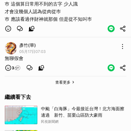
巿 這個算日常用不到的古字 少人識
才會沒幾個人認為從肉從巿
巿 應該看過伴財神就那個 但是從不知叫巿
彥竹(華)
05月17日07:03
無聊假會
3
查看更多
繼續看下去
中颱「白海豚」今最接近台灣！北方海面擦
邊過 新竹、苗栗山區防大豪雨
民視新聞網