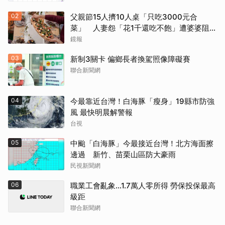
02
父親節15人擠10人桌「只吃3000元合
菜」 人妻怨「花1千還吃不飽」遭婆婆阻加
菜
鏡報
03
新制3關卡 偏鄉長者換駕照像障礙賽
聯合新聞網
04
今最靠近台灣！白海豚「瘦身」19縣市防強
風 最快明晨解警報
台視
05
中颱「白海豚」今最接近台灣！北方海面擦
邊過 新竹、苗栗山區防大豪雨
民視新聞網
06
職業工會亂象…1.7萬人零所得 勞保投保最高
級距
聯合新聞網