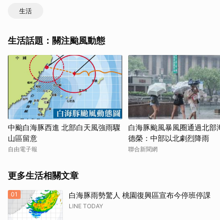
生活
生活話題：關注颱風動態
中颱白海豚西進 北部白天風強雨驟
白海豚颱風暴風圈通過北部海
山區留意
德榮：中部以北劇烈降雨
自由電子報
聯合新聞網
更多生活相關文章
01
白海豚雨勢驚人 桃園復興區宣布今停班停課
LINE TODAY