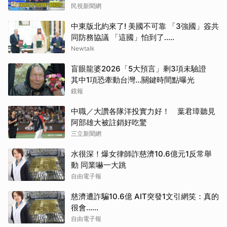
民視新聞網
中東版北約來了! 美國不可靠 「3強國」簽共
同防務協議 「這國」怕到了.....
Newtalk
盲眼龍婆2026「5大預言」剩3項未驗證
其中1項恐牽動台灣...關鍵時間點曝光
鏡報
中職／大讚各隊洋投實力好！ 葉君璋聽見
阿部雄大被註銷好吃驚
三立新聞網
水很深！爆女律師詐慈濟10.6億元1反常舉
動 同業嚇一大跳
自由電子報
慈濟遭詐騙10.6億 AIT突發1文引網笑：真的
很會……
自由電子報