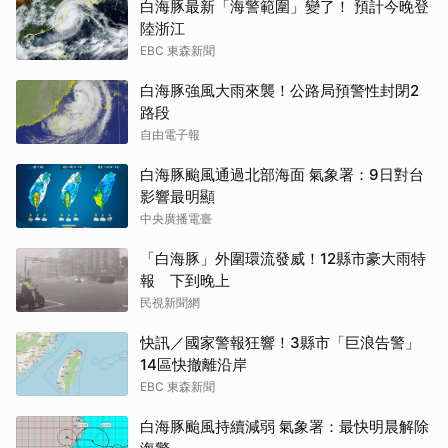
白海豚最新「海警範圍」變了！ 預計今晚登
陸浙江
EBC 東森新聞
白海豚強風大雨來襲！公路局預警性封閉2
路段
自由電子報
白海豚颱風通過北部海面 氣象署：9日對台
影響最明顯
中央廣播電臺
「白海豚」外圍環流發威！12縣市豪大雨特
報 下到晚上
民視新聞網
快訊／國家警報狂響！3縣市「巨浪告警」
14區快撤離沿岸
EBC 東森新聞
白海豚颱風持續減弱 氣象署：最快明晨解除