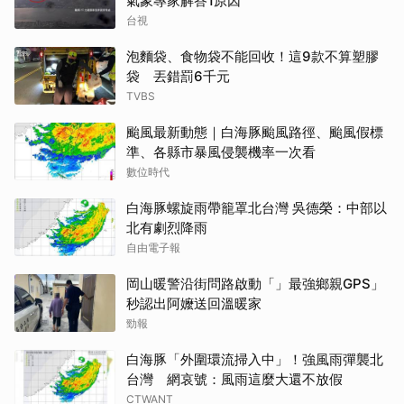
氣象專家解答1原因
台視
泡麵袋、食物袋不能回收！這9款不算塑膠
袋 丟錯罰6千元
TVBS
颱風最新動態｜白海豚颱風路徑、颱風假標
準、各縣市暴風侵襲機率一次看
數位時代
白海豚螺旋雨帶籠罩北台灣 吳德榮：中部以
北有劇烈降雨
自由電子報
岡山暖警沿街問路啟動「」最強鄉親GPS」
秒認出阿嬤送回溫暖家
勁報
白海豚「外圍環流掃入中」！強風雨彈襲北
台灣 網哀號：風雨這麼大還不放假
CTWANT