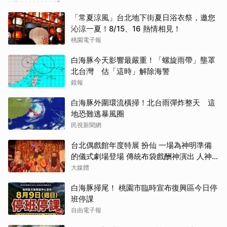
「常夏涼風」台北地下街夏日浴衣祭，邀您
沁涼一夏！8/15、16 熱情相見！
桃園電子報
白海豚今天影響最嚴重！「螺旋雨帶」壟罩
北台灣 估「這時」解除海警
鏡報
白海豚外圍環流橫掃！北台雨彈炸整天 這
地恐難逃暴風圈
民視新聞網
台北偶戲館年度特展 扮仙 一場為神明準備
的儀式劇場登場 傳統布袋戲酬神演出 人神
共樂派對亮麗吸睛
大媒體
白海豚掃尾！ 桃園市臨時宣布復興區今日停
班停課
自由電子報