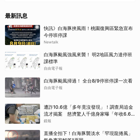
最新訊息
快訊》白海豚挾風雨！桃園復興區緊急宣布
今停班停課
Newtalk
白海豚颱風強風來襲！ 明2地區風力達停班
課標準
自由電子報
白海豚颱風掃過！ 全台8/9停班停課一次看
自由電子報
遭詐10.6億「多年竟沒發現」！調查局追金
流才揭案 慈濟驚人千億身家曝「年收6.6
億利息」
鏡報
直播全拍下！白海豚襲淡水「罕現龍捲風」