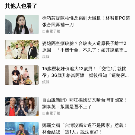
其他人也看了
徐巧芯提陳柏惟反踢到大鐵板！林智群PO這
張合照再補一刀
自由電子報
婆媳隔空撕破臉？台玻夫人還原長子離世2
原因 「手機千金」不忍了：如其說還需要
離開嗎？
鏡報
15歲櫻花妹倒追大12歲男！「交往1月就懷
孕」36歲升格當阿嬤 婚後得知「這秘密」
傻眼了
鏡報
自由說新聞》藍狂擋國防又嗆台灣非國家！
劉泰英：叛國是選不上了
自由電子報
鄭麗文稱「台灣沒獨立過不是國家」惹義！
林金結認「這1人」說法更好！