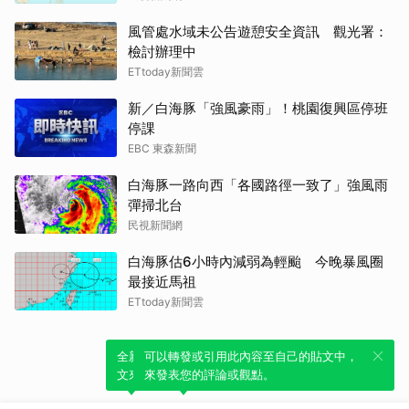
風管處水域未公告遊憩安全資訊 觀光署：
檢討辦理中
ETtoday新聞雲
新／白海豚「強風豪雨」！桃園復興區停班
停課
EBC 東森新聞
白海豚一路向西「各國路徑一致了」強風雨
彈掃北台
民視新聞網
白海豚估6小時內減弱為輕颱 今晚暴風圈
最接近馬祖
ETtoday新聞雲
全新體驗！一鍵引用此內容，透過發布貼
可以轉發或引用此內容至自己的貼文中，
文來輕鬆表達個人立場。
來發表您的評論或觀點。