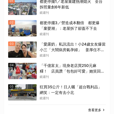
01
都更停擺1／老屋重建熱潮熄火 全台
拆照量創6年新低
鏡週刊
02
都更停擺3／營造成本翻倍 都更爆
「棄嬰潮」：老屋拆了卻蓋不下去
鏡週刊
03
「愛露奶」私訊流出！小24歲女友爆當
小三「大鬧病房氣孕婦」 姜厚任不忍
回應了
鏡週刊
04
「千億富太」現身老店買250元麻
糬！ 店員讚「包包好可愛」她笑回：
我自己做的
鏡週刊
05
狂買35公斤！日人曬「超台戰利品」
網笑：一定有去小北
鏡週刊
查看更多