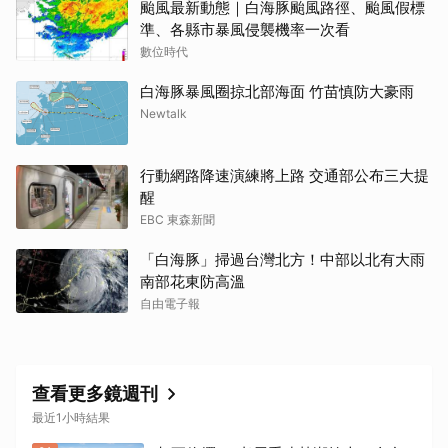
颱風最新動態｜白海豚颱風路徑、颱風假標
準、各縣市暴風侵襲機率一次看
數位時代
白海豚暴風圈掠北部海面 竹苗慎防大豪雨
Newtalk
行動網路降速演練將上路 交通部公布三大提
醒
EBC 東森新聞
「白海豚」掃過台灣北方！中部以北有大雨
南部花東防高溫
自由電子報
查看更多鏡週刊
最近1小時結果