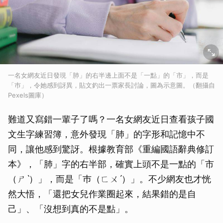
一名女網友近日發現「肺」的右半邊上面不是「一點」的「市」，而是
「巿」，令她感到訝異，貼文釣出一票家長討論，圖為示意圖。（翻攝自
Pexels圖庫）
難道又寫錯一輩子了嗎？一名女網友近日查看孩子國
文生字練習簿，意外發現「肺」的字形和記憶中不
同，讓他感到驚訝。根據教育部《重編國語辭典修訂
本》，「肺」字的右半部，確實上頭不是一點的「市
（ㄕˋ）」，而是「巿（ㄈㄨˊ）」。不少網友也才恍
然大悟，「還把女兒作業圈起來，結果錯的是自
己」、「沒想到真的不是點」。