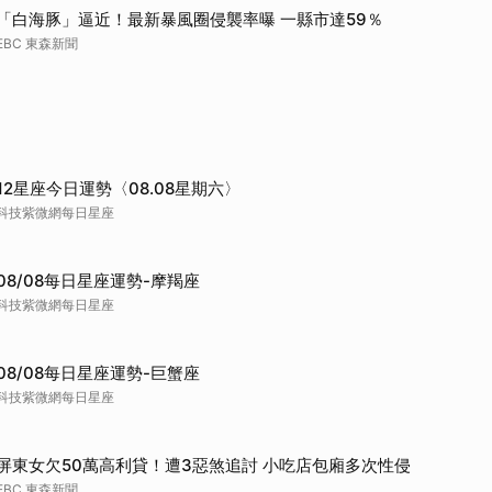
「白海豚」逼近！最新暴風圈侵襲率曝 一縣市達59％
EBC 東森新聞
12星座今日運勢〈08.08星期六〉
科技紫微網每日星座
08/08每日星座運勢-摩羯座
科技紫微網每日星座
08/08每日星座運勢-巨蟹座
科技紫微網每日星座
屏東女欠50萬高利貸！遭3惡煞追討 小吃店包廂多次性侵
EBC 東森新聞