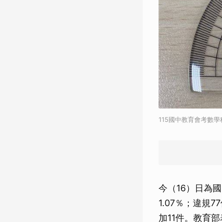
115國中教育會考數
今（16）日為
1.07％；違
加11件。教育