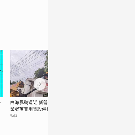
時
白海豚颱逼近 新營台電全力戒備！民眾與
防範白海豚颱風
業者落實用電設備檢查
力機具全力防颱
勁報
觀傳媒