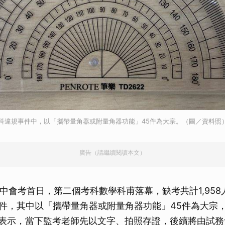
學科違規事件中，以「攜帶量角器或附量角器功能」45件為大宗。（圖／資料照
廣告（請繼續閱讀本文）
國中會考首日，第二個考科數學科甫落幕，缺考共計1,958
規77件，其中以「攜帶量角器或附量角器功能」45件為大宗
部表示，當下監考老師先以文字、拍照存證，後續將由試