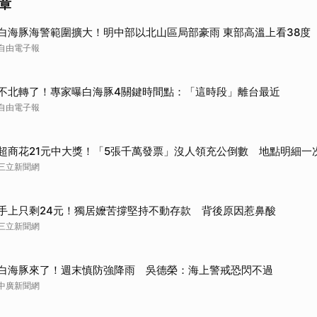
章
取消
白海豚海警範圍擴大！明中部以北山區局部豪雨 東部高溫上看38度
自由電子報
不北轉了！專家曝白海豚4關鍵時間點：「這時段」離台最近
自由電子報
超商花21元中大獎！「5張千萬發票」沒人領充公倒數 地點明細一
三立新聞網
手上只剩24元！獨居嬤苦撐堅持不動存款 背後原因惹鼻酸
三立新聞網
白海豚來了！週末慎防強降雨 吳德榮：海上警戒恐閃不過
中廣新聞網