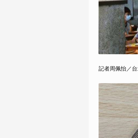
記者周佩怡／台