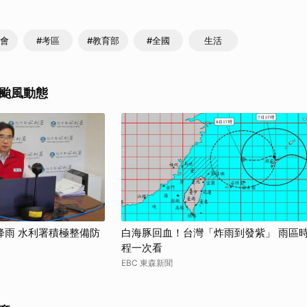
務會
#考區
#教育部
#全國
生活
颱風動態
降雨 水利署積極整備防
白海豚回血！台灣「炸雨到發紫」 雨區
程一次看
EBC 東森新聞