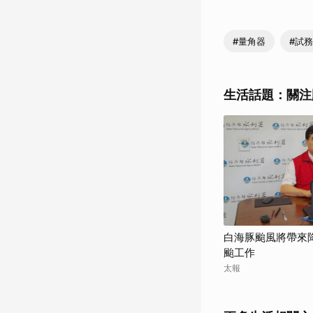
#量角器
#試
生活話題：關注
白海豚颱風將帶來
颱工作
太報