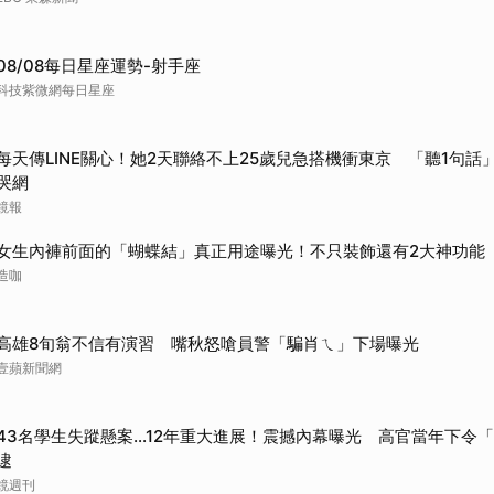
08/08每日星座運勢-射手座
科技紫微網每日星座
每天傳LINE關心！她2天聯絡不上25歲兒急搭機衝東京 「聽1句話」
哭網
鏡報
女生內褲前面的「蝴蝶結」真正用途曝光！不只裝飾還有2大神功能
造咖
高雄8旬翁不信有演習 嘴秋怒嗆員警「騙肖ㄟ」下場曝光
壹蘋新聞網
43名學生失蹤懸案...12年重大進展！震撼內幕曝光 高官當年下令
逮
鏡週刊