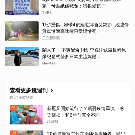
家 母貼紙條喊冤：我很愛孩子
TVBS
取消
1死1重傷…婦帶4歲姪返鄉過父親節…繞違停
貨車慘遭高速撞飛當場慘死
三立新聞網
鬧大了！ 不爽配合中國 李逸洋缺席長崎原
爆紀念式登多日本主流媒體...
Newtalk
查看更多鏡週刊
最近1小時結果
01
新冠又開始流行了？網憂疫情重演 感
染醫揭：和6年前完全不同
鏡週刊
02
20歲遊艇富二代在泰國慘遭捅殺 疑犯