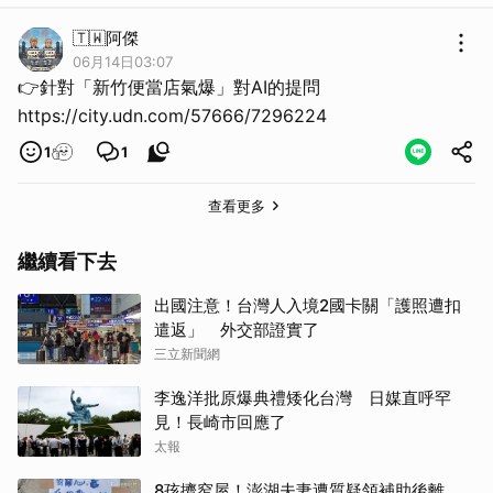
🇹🇼阿傑
06月14日03:07
👉針對「新竹便當店氣爆」對AI的提問
https://city.udn.com/57666/7296224
1
1
查看更多
繼續看下去
出國注意！台灣人入境2國卡關「護照遭扣
遣返」 外交部證實了
三立新聞網
李逸洋批原爆典禮矮化台灣 日媒直呼罕
見！長崎市回應了
太報
8孩擠窄屋！澎湖夫妻遭質疑領補助後離