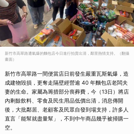
新竹市高翠路遭氣爆的麵包店今日進行拍賣出清，鄰里熱情支持。（翻攝
畫面）
新竹市高翠路一間便當店日前發生嚴重瓦斯氣爆，造
成建物毀損，更奪走隔壁經營逾 40 年麵包店老闆夫
妻的生命。家屬為籌措部分喪葬費，今（13日）將店
內剩餘飲料、零食及民生用品低價出清，消息傳開
後，大批鄰居、老顧客及民眾自發到場支持，許多人
直言「能幫就盡量幫」，不到中午商品幾乎被掃購一
空。