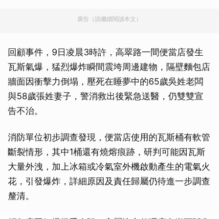
廣告（請繼續閱讀本文）
回顧事件，9日凌晨3時許，高翠路一間便當店發生
瓦斯氣爆，猛烈爆炸瞬間震垮周邊建物，隔壁麵包店
牆面因衝擊力倒塌，壓死在睡夢中的65歲吳姓老闆
與58歲張姓妻子，警消救出後緊急送醫，仍雙雙宣
告不治。
消防單位初步調查發現，便當店使用的瓦斯桶有軟管
斷裂情形，其中1桶還有燒熔痕跡，研判可能因瓦斯
大量外洩，加上冰箱或冷氣室外機啟動產生的電氣火
花，引發爆炸，詳細原因及責任歸屬仍待進一步調查
釐清。