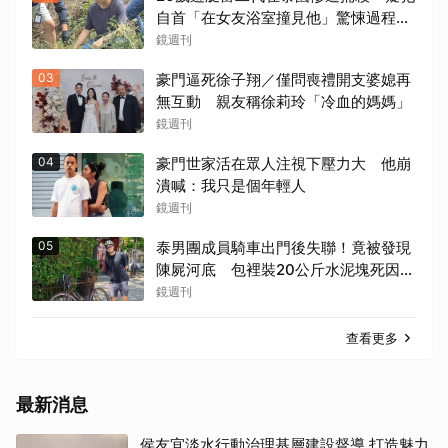
自首「在女友浴室撞見他」驚悚過程曝
光
鏡週刊
03
豪門逼死徐子翔／僅問喪禮開支婆媳再
無互動 親友稱徐莉玲「冷血的媽媽」
鏡週刊
04
豪門世家活在眾人注視下壓力大 他崩
潰喊：我只是個年輕人
鏡週刊
05
泰男團成員騎車出門後失聯！竟被發現
陳屍河底 包裡裝20公斤水泥塊死因成
謎
鏡週刊
查看更多
最新消息
侯友宜淡水行動治理基層建設督導 打造魅力