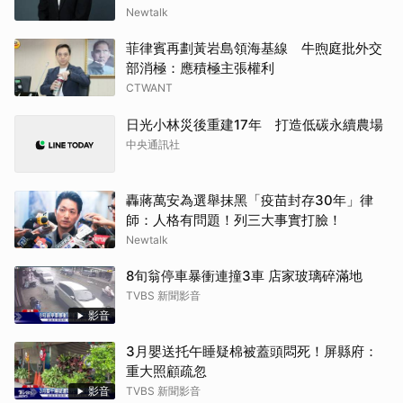
Newtalk
菲律賓再劃黃岩島領海基線 牛煦庭批外交
部消極：應積極主張權利
CTWANT
日光小林災後重建17年 打造低碳永續農場
中央通訊社
轟蔣萬安為選舉抹黑「疫苗封存30年」律
師：人格有問題！列三大事實打臉！
Newtalk
8旬翁停車暴衝連撞3車 店家玻璃碎滿地
TVBS 新聞影音
影音
3月嬰送托午睡疑棉被蓋頭悶死！屏縣府：
重大照顧疏忽
影音
TVBS 新聞影音