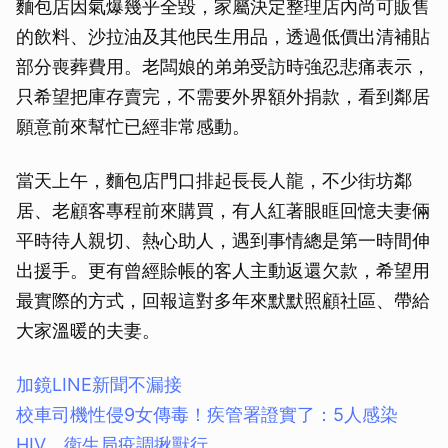
麵包店因氣爆幾乎全毀，家屬決定整理店內尚可販售
的飲料、沙拉油及其他民生用品，透過低價出清補貼
部分喪葬費用。老闆娘的弟弟受訪時強忍悲痛表示，
只希望把庫存賣完，不需要外界額外捐款，看到鄰居
願意前來幫忙已經非常感動。
當天上午，麵包店門口排起長長人龍，不少街坊鄰
居、老顧客專程前來購買，有人紅著眼眶回憶夫妻倆
平時待人親切、熱心助人，遇到事情總是第一時間伸
出援手。更有曾經賒帳的客人主動返還欠款，希望用
最實際的方式，回報這對多年來默默照顧社區、帶給
大家溫暖的夫妻。
加鏡LINE新聞不漏接
校車司機性侵9女傳毒！疾管署證實了：5人感染
HIV 衛生局疫調揪獸行