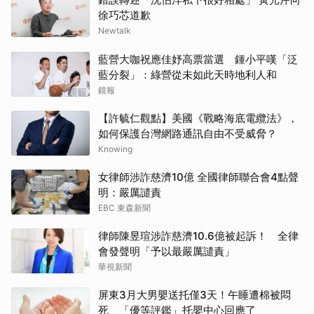
徐巧芯道歉
Newtalk
藍營大咖祝應佳妤高票當選 鍾小平嘆「泛
藍分裂」：綠營從未如此天時地利人和
鏡報
【許毓仁觀點】美國《戰略海底電纜法》，
如何保護台灣網路通訊自由不受威脅？
Knowing
女律師涉詐慈濟10億 全國律師聯合會4點聲
明：嚴厲譴責
EBC 東森新聞
律師陳昱瑄涉詐慈濟10.6億被起訴！ 全律
會發聲明「予以最嚴厲譴責」
華視新聞
屏東3月大男嬰送托僅3天！午睡遭棉被悶
死 「優等評鑑」托嬰中心回應了