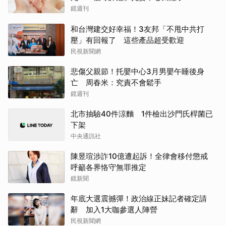
鏡週刊
和台灣建交好幸福！3友邦「不甩中共打
壓」有回報了 這些產品超受歡迎
民視新聞網
悲傷父親節！托嬰中心3月男嬰午睡後身
亡 周春米：究責不會鬆手
鏡週刊
北市抽驗40件涼麵 1件檢出沙門氏桿菌已
下架
中央通訊社
陳昱瑄涉詐10億遭起訴！全律會移付懲戒
呼籲各界恪守無罪推定
鏡新聞
年底大選震撼彈！政治線正妹記者確定請
辭 加入1大咖參選人陣營
民視新聞網