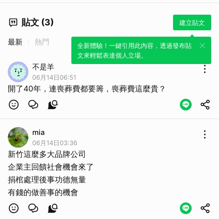
貼文 (3)
建立貼文
最新
熱門
全新體驗！一鍵引用此內容，透過發布貼
文來輕鬆表達個人立場。
不是羊
06月14日06:51
開了40年，連喪葬費都要籌，喪葬費這麼貴？
mia
06月14日03:36
新竹這麼多大品牌公司
企業主回饋社會機會來了
捐棺處理後事功德無量
有錢的做善事的機會