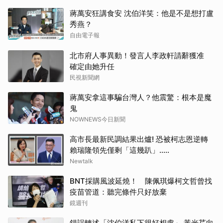
蔣萬安狂講食安 沈伯洋笑：他是不是想打盧
秀燕？
自由電子報
北市府人事異動！發言人李政軒請辭獲准
確定由她升任
民視新聞網
蔣萬安拿這事騙台灣人？他震驚：根本是魔
鬼
NOWNEWS今日新聞
高市長最新民調結果出爐! 恐被柯志恩逆轉
賴瑞隆領先僅剩「這幾趴」.....
Newtalk
BNT採購風波延燒！ 陳佩琪爆柯文哲曾找
疫苗管道：聽完條件只好放棄
鏡週刊
錯誤轉述「沈伯洋私下很好相處」 黃光芹向