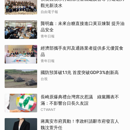
觀光新淡水
自由電子報
龔明鑫：未來台糖直接進口黃豆煉製 提升油
品安全
青年日報
經濟部攜手友邦及通路業者提供多元優質食
品
青年日報
國防預算破1.1兆 首度突破GDP3%創新高
台視
長崎原爆典禮台灣席次惹議 綠黨團表不
滿：不影響台日長久友誼
CTWANT
蔣萬安市府異動！李政軒請辭市府發言人
魏汶萱升任