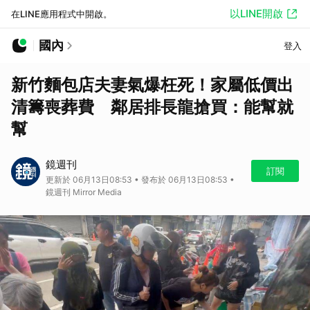
以LINE開啟
在LINE應用程式中開啟。
國內
登入
新竹麵包店夫妻氣爆枉死！家屬低價出
清籌喪葬費 鄰居排長龍搶買：能幫就
幫
鏡週刊
訂閱
更新於 06月13日08:53 • 發布於 06月13日08:53 •
鏡週刊 Mirror Media