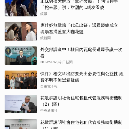
正妹騎樓大解放「拿外套擦」！阿伯伸手
「挖來舔」讚：甜甜的...網友看傻
鏡報
應佳妤無黨籍「代母出征」議員競總成立
現場塞滿藍營大咖花籃
鏡新聞
外交部調查中！駐日內瓦處長遭爆爭議一次
看
NOWNEWS今日新聞
快評》楊文科出訪要亮出必要性與公益性 經
費不明不無黑箱疑慮
自由電子報
花敬群說明社會住宅包租代管服務轉銜機制
（2）(圖)
中央通訊社
花敬群說明社會住宅包租代管服務轉銜機制
（1）(圖)