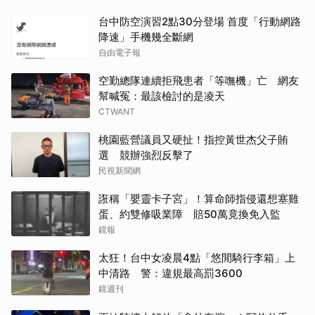
台中防空演習2點30分登場 首度「行動網路
降速」手機幾全斷網
自由電子報
空勤總隊連續拒飛患者「等嘸機」亡 網友
幫喊冤：最該檢討的是凌天
CTWANT
桃園藍營議員又硬扯！指控黃世杰父子賄
選 競辦強烈反擊了
民視新聞網
誑稱「嬰靈卡子宮」！算命師指侵還想塞雞
蛋、約雙修吸業障 賠50萬竟換免入監
鏡報
太狂！台中女凌晨4點「悠閒騎行李箱」上
中清路 警：違規最高罰3600
鏡週刊