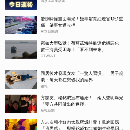
清水孟星座塔羅
驚悚瞬撞畫面曝光！疑毒駕闖紅燈害1死1重
傷 肇事女遭收押
三立新聞網
宛如大型監獄！荷莫茲海峽航運危機惡化
數千海員受困海上「看不到未來」
CTWANT
同居後才發現女友「一驚人習慣」 男子崩
潰：每天都在突破我的結界
鏡報
方志友、楊銘威宣布離婚！ 兩人聲明曝光
「雙方共同做出的選擇」
華視新聞
方志友和小鮮肉太親密爆緋聞！尷尬回應
「邊界感」 與楊銘威12年婚姻生變早因