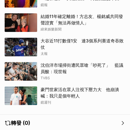
「這問題」洩端倪
鏡報
結婚11年確定離婚！方志友、楊銘威共同發
聲證實「無法再做情人」
緯來娛樂新聞
大谷近11打數僅1安 連3個系列賽道奇吞敗
仗
太報
沈伯洋市場掃街遭民眾嗆「吵死了」 藍議
員酸：現世報
TVBS
豪門世家活在眾人注視下壓力大 他崩潰
喊：我只是個年輕人
鏡週刊
轉發 (0)