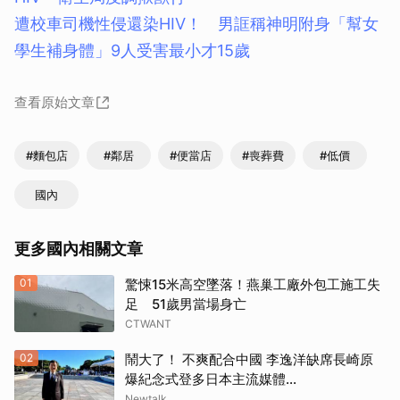
遭校車司機性侵還染HIV！ 男誆稱神明附身「幫女
學生補身體」9人受害最小才15歲
查看原始文章
#麵包店
#鄰居
#便當店
#喪葬費
#低價
國內
更多國內相關文章
01
驚悚15米高空墜落！燕巢工廠外包工施工失
足 51歲男當場身亡
CTWANT
02
鬧大了！ 不爽配合中國 李逸洋缺席長崎原
爆紀念式登多日本主流媒體...
Newtalk