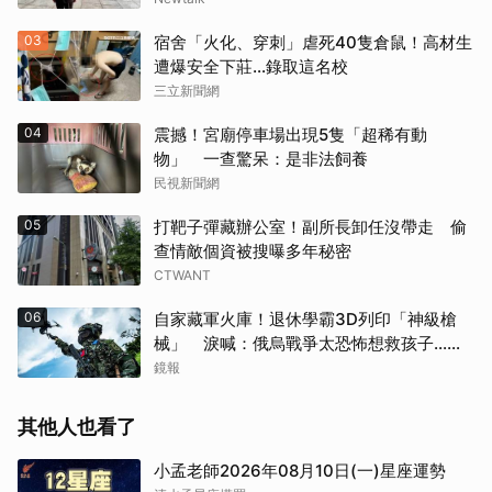
03
宿舍「火化、穿刺」虐死40隻倉鼠！高材生
遭爆安全下莊…錄取這名校
三立新聞網
04
震撼！宮廟停車場出現5隻「超稀有動
物」 一查驚呆：是非法飼養
民視新聞網
05
打靶子彈藏辦公室！副所長卸任沒帶走 偷
查情敵個資被搜曝多年秘密
CTWANT
06
自家藏軍火庫！退休學霸3D列印「神級槍
械」 淚喊：俄烏戰爭太恐怖想救孩子...法
官不給減刑
鏡報
其他人也看了
小孟老師2026年08月10日(一)星座運勢