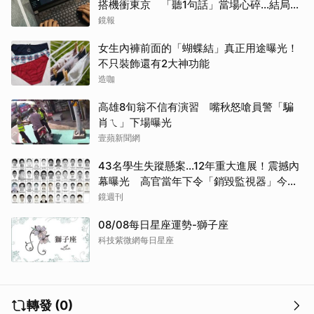
搭機衝東京 「聽1句話」當場心碎...結局看
哭網
鏡報
女生內褲前面的「蝴蝶結」真正用途曝光！
不只裝飾還有2大神功能
造咖
高雄8旬翁不信有演習 嘴秋怒嗆員警「騙
肖ㄟ」下場曝光
壹蘋新聞網
43名學生失蹤懸案...12年重大進展！震撼內
幕曝光 高官當年下令「銷毀監視器」今遭
逮
鏡週刊
08/08每日星座運勢-獅子座
科技紫微網每日星座
轉發 (0)