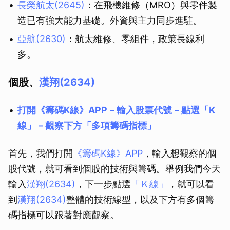
長榮航太(2645)
：在飛機維修（MRO）與零件製
造已有強大能力基礎。外資與主力同步進駐。
亞航(2630)
：航太維修、零組件，政策長線利
多。
個股、
漢翔(2634)
打開《籌碼K線》APP－輸入股票代號－點選「K
線」－觀察下方「多項籌碼指標」
首先，我們打開
《籌碼K線》APP
，輸入想觀察的個
股代號，就可看到個股的技術與籌碼。舉例我們今天
輸入
漢翔(2634)
，下一步點選
「Ｋ線」
，就可以看
到
漢翔(2634)
整體的技術線型，以及下方有多個籌
碼指標可以跟著對應觀察。