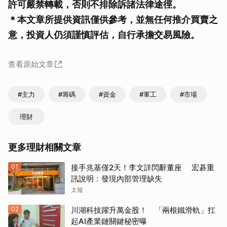
許可嚴禁轉載，否則不排除訴諸法律途徑。
＊本文章所提供資訊僅供參考，並無任何推介買賣之
意，投資人仍須謹慎評估，自行承擔交易風險。
查看原始文章
#主力
#籌碼
#資金
#軍工
#市場
理財
更多理財相關文章
01
接手兆基僅2天！李文詳閃辭董座 宏碁重
訊說明：發現內部管理缺失
太報
02
川湖科技躍升萬金股！ 「兩根鐵滑軌」扛
起AI產業鏈關鍵秘密曝