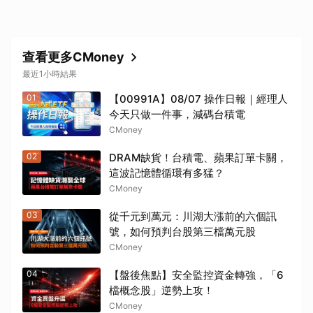
查看更多CMoney
最近1小時結果
01
【00991A】08/07 操作日報｜經理人
今天只做一件事，減碼台積電
CMoney
02
DRAM缺貨！台積電、蘋果訂單卡關，
這波記憶體循環有多猛？
CMoney
03
從千元到萬元：川湖大漲前的六個訊
號，如何預判台股第三檔萬元股
CMoney
04
【盤後焦點】安全監控資金轉強，「6
檔概念股」逆勢上攻！
CMoney