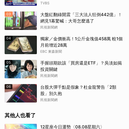
TVBS
03
大盤紅翻綠開震「三大法人狂倒442億」！
網見1幕驚喊：大哥怎麼逃了
民視新聞網
04
獨家／金價衝高！1公斤金塊值458萬 較1個
月前增近28萬
EBC 東森新聞
05
手握頭期款該「買房還是ETF」？吳淡如揭
投資關鍵
民視新聞網
06
台股大彈千點是假象？杜金龍警告「2類
股」別久抱
民視新聞網
其他人也看了
12星座今日運勢〈08.08星期六〉