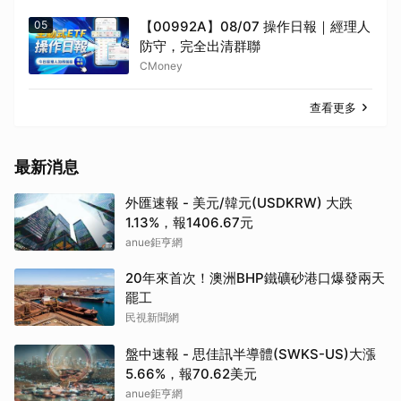
05
【00992A】08/07 操作日報｜經理人
防守，完全出清群聯
CMoney
查看更多
最新消息
外匯速報 - 美元/韓元(USDKRW) 大跌
1.13%，報1406.67元
anue鉅亨網
20年來首次！澳洲BHP鐵礦砂港口爆發兩天
罷工
民視新聞網
盤中速報 - 思佳訊半導體(SWKS-US)大漲
5.66%，報70.62美元
anue鉅亨網