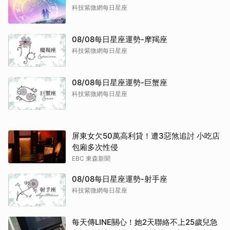
科技紫微網每日星座
08/08每日星座運勢-摩羯座
科技紫微網每日星座
08/08每日星座運勢-巨蟹座
科技紫微網每日星座
屏東女欠50萬高利貸！遭3惡煞追討 小吃店
包廂多次性侵
EBC 東森新聞
08/08每日星座運勢-射手座
科技紫微網每日星座
每天傳LINE關心！她2天聯絡不上25歲兒急