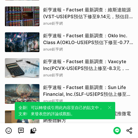
鉅亨速報 - Factset 最新調查：維斯達能源
(VST-US)EPS預估下修至9.14元，預估目
標價為222.00元
anue鉅亨網
鉅亨速報 - Factset 最新調查：Oklo Inc.
Class A(OKLO-US)EPS預估下修至-0.77
元，預估目標價為83.50元
anue鉅亨網
鉅亨速報 - Factset 最新調查：Vaxcyte
Inc(PCVX-US)EPS預估上修至-8.3元，預
估目標價為110.00元
anue鉅亨網
鉅亨速報 - Factset 最新調查：Sun Life
Financial, Inc.(SLF-US)EPS預估上修至
5.73元，預估目標價為80.81元
anue鉅亨網
全新體驗！一鍵引用此內容，透過發布貼
可以轉發或引用此內容至自己的貼文中，
能源管理邁入新時代！鄭平：台達電推微電
文來輕鬆表達個人立場。
來發表您的評論或觀點。
網整體解方
科技新報