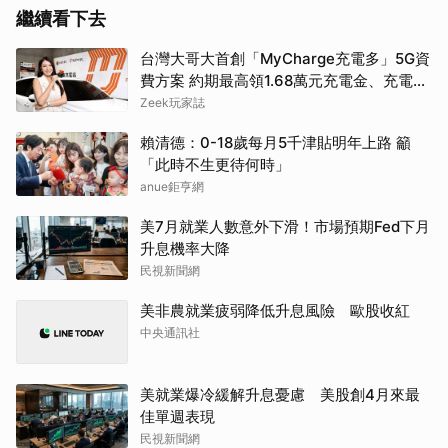
繼續看下去
台灣大哥大首創「MyCharge充電多」5G資
費方案 約期最高領1.68萬元充電金、充電最
高89折
Zeek玩家誌
賴清德：0-18歲每月5千津貼明年上路 籲
「此時不生更待何時」
anue鉅亨網
美7月就業人數意外下滑！市場預期Fed下月
升息機率大降
民視新聞網
美非農就業疲弱降低升息風險 歐股收紅
中央通訊社
美就業爆冷緩解升息憂慮 美股創4月來最
佳單週表現
民視新聞網