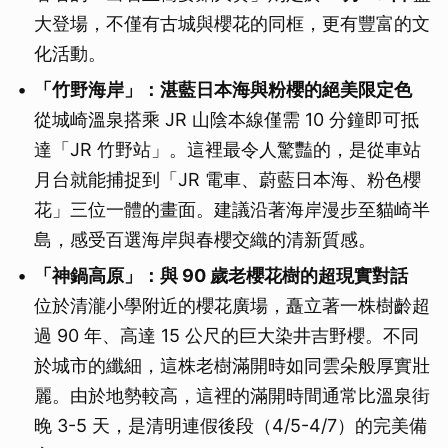
大登場，不僅有古城與櫻花的同框，更有豐富的文
化活動。
「竹野海岸」：湛藍日本海與粉櫻的絕美限定色
從城崎溫泉搭乘 JR 山陰本線僅需 10 分鐘即可抵
達「JR 竹野站」。這裡最令人驚豔的，是從車站
月台就能捕捉到「JR 電車、蔚藍日本海、粉色櫻
花」三位一體的畫面。建議沿著海岸漫步至貓崎半
島，感受百選海岸與春櫻交織的清新質感。
「神鍋高原」：與 90 歲老櫻花樹的超現實對話
位於清瀧小學附近的櫻花廣場，矗立著一株樹齡超
過 90 年、高達 15 公尺的巨大染井吉野櫻。不同
於城市的纖細，這株老樹滿開時如同雲朵般厚實壯
麗。由於地勢較高，這裡的滿開時間通常比溫泉街
晚 3-5 天，是清明連假後段（4/5-4/7）的完美備