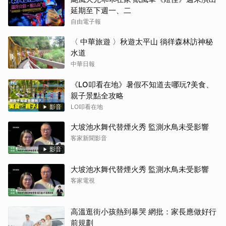
延期至下週一、二
自由電子報
〈 中華旅遊 〉秋遊太平山 徜徉森林訪神秘
水道
中華日報
《LO叩看在地》暑假不知道去哪玩?美食、
親子景點全攻略
影音
LO叩看在地
大坡池水舞代替煙火秀 監測水鳥未受影響
客家新聞影音
影音
大坡池水舞代替煙火秀 監測水鳥未受影響
客家電視
高溫逛街小孩熱到暴哭 網批：家長應做好行
前規劃