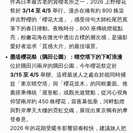
作為日本最古老的賞櫻名所之一，2026 上野櫻花
祭於
3/14 至 4/5
舉行。漫步在擁有約 800 株染
井吉野櫻的「櫻花大道」，感受俳句大師松尾芭蕉
筆下的春日律動。夜晚時分，800 座傳統燈籠點
亮，粉嫩花海在微光中透出古樸的層次感，是攝影
愛好者追求「質感大片」的最佳場景。
墨堤櫻花祭（隅田公園）：晴空塔下的下町浪漫
位於隅田川兩岸的隅田公園，今年櫻花祭定於
3/15 至 4/5
舉辦。這裡最迷人之處在於能同時捕
捉「東京晴空塔」與「櫻花並木」的同框畫面。推
薦搭乘傳統「屋形船」或觀光遊覽船，從河心視角
仰望兩岸約 450 株櫻花，當夜幕低垂，河畔點燈
與對岸摩天大樓的霓虹交織，展現出東京獨有的摩
登春意。
2026 年的花期受暖冬影響節奏較快，建議旅人把