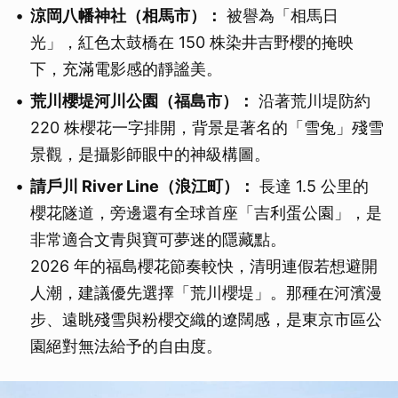
涼岡八幡神社（相馬市）：
被譽為「相馬日
取消
光」，紅色太鼓橋在 150 株染井吉野櫻的掩映
下，充滿電影感的靜謐美。
荒川櫻堤河川公園（福島市）：
沿著荒川堤防約
220 株櫻花一字排開，背景是著名的「雪兔」殘雪
景觀，是攝影師眼中的神級構圖。
請戶川 River Line（浪江町）：
長達 1.5 公里的
櫻花隧道，旁邊還有全球首座「吉利蛋公園」，是
非常適合文青與寶可夢迷的隱藏點。
2026 年的福島櫻花節奏較快，清明連假若想避開
人潮，建議優先選擇「荒川櫻堤」。那種在河濱漫
步、遠眺殘雪與粉櫻交織的遼闊感，是東京市區公
園絕對無法給予的自由度。