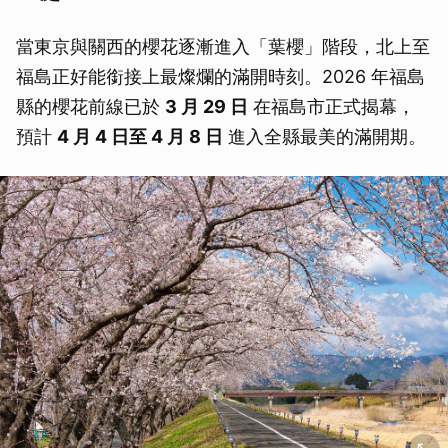
當東京與關西的櫻花逐漸進入「葉櫻」階段，北上至
福島正好能銜接上最燦爛的滿開時刻。2026 年福島
縣的櫻花前線已於
3 月 29 日
在福島市正式揭幕，
預計
4 月 4 日至 4 月 8 日
進入全縣最美的滿開期。