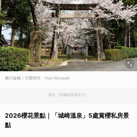
圖片版權 / ⓒ豐岡市・Visit Kinosaki
廣告（請繼續閱讀本文）
2026櫻花景點｜「城崎溫泉」5處賞櫻私房景
點