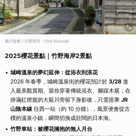
圖片版權 / ⓒ豐岡市・Visit Kinosaki
2025櫻花景點｜竹野海岸2景點
城崎溫泉的夢幻延伸：從浴衣到浪花
2026 年春季，城崎溫泉街的櫻花預計於
3/28
進
入最美觀賞期。當你穿著傳統浴衣、腳踩木屐，在
掛滿紅燈籠的大谿川旁留下身影後，只需搭乘
JR
山陰本線
往西一站（約 10 分鐘），風景便會從古
樸的溫泉小鎮，瞬間切換成壯闊的日本海。
竹野車站：被櫻花擁抱的無人月台