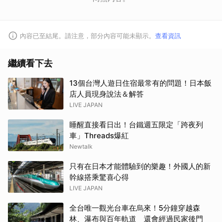
內容已至結尾。請注意，部分內容可能未顯示。
查看資訊
繼續看下去
13個台灣人遊日住宿最常有的問題！日本飯
店人員現身說法＆解答
LIVE JAPAN
睡醒直接看日出！台鐵週五限定「跨夜列
車」Threads爆紅
Newtalk
只有在日本才能體驗到的樂趣！外國人的新
幹線搭乘驚喜心得
LIVE JAPAN
全台唯一觀光台車在烏來！5分鐘穿越森
林、瀑布與百年軌道 還會經過民家後門