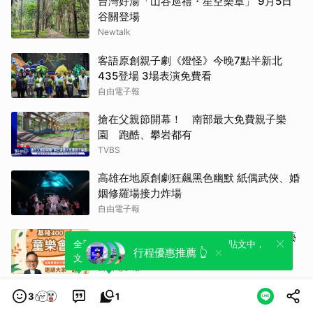
台灣好湯「山谷巡禮・星空樂章」 9月5日
谷關登場
Newtalk
客語原創親子劇《燈怪》今晚7點半新北
435登場 3場表演免費看
自由電子報
搶在父親節開幕！ 南部最大免費親子樂
園 跑酷、攀岩都有
TVBS
高雄在地原創劇狂飆黑色幽默 紙偶武俠、婚
姻修羅場接力炸場
自由電子報
「基隆400童樂會」9月登場 首波紙風車藝
全新體驗！一鍵引用此內容，透過發布貼
可以轉發或引用此內容至自己的貼文中，
術卡車來基隆
行程優惠推薦 👆
文來輕鬆表達個人立場。
來發表您的評論或觀點。
自由電子報
台南左鎮竹編神獸迎賓 〈探吉〉台語諧音賺
3
1
錢