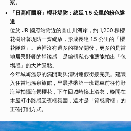
案。
「日高町國府」櫻花堤防：綿延 1.5 公里的粉色隧
道
位於 JR 國府站附近的圓山川河岸，約 1,200 棵櫻
花樹沿著堤防一齊綻放，形成長達 1.5 公里的「櫻
花隧道」。這裡沒有過多的觀光開發，更多的是當
地居民野餐的靜謐感，是編輯私心推薦能拍出「包
場感」的大片景點。
今年城崎溫泉的滿開期與清明連假銜接完美。建議
入住當地溫泉旅館，早晨搭乘第一班電車前往竹野
海岸拍攝海景櫻花，下午回城崎換上浴衣，晚間在
木屋町小路感受夜櫻氛圍，這才是「質感賞櫻」的
正確打開方式。