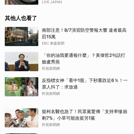
LIVE JAPAN
其他人也看了
南部注意！8/7演習防空警報大響 違者最高
罰15萬
EBC 東森新聞
「你的油我要通報什麼」？黃偉哲2句話打
臉盧秀燕
民視新聞網
反指標女神「看中1股」下秒重跌近6％！一
票人抖了：求放過
民視新聞網
挺柯名醫也急了！民眾黨驚傳「支持率慘崩
剩7%」小草可能改挺另1黨
民視新聞網