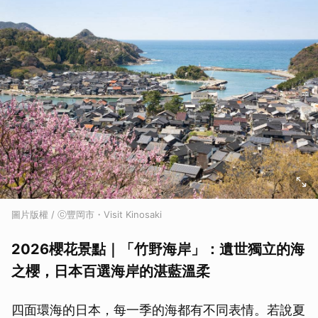
圖片版權 / ⓒ豐岡市・Visit Kinosaki
2026櫻花景點｜「竹野海岸」：遺世獨立的海
之櫻，日本百選海岸的湛藍溫柔
四面環海的日本，每一季的海都有不同表情。若說夏