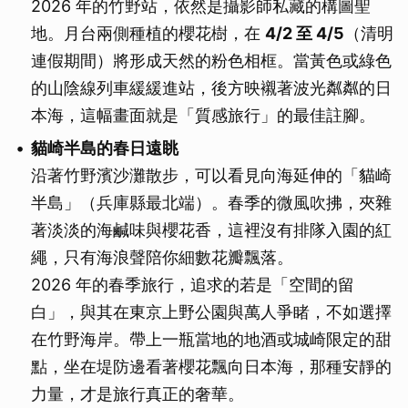
2026 年的竹野站，依然是攝影師私藏的構圖聖
地。月台兩側種植的櫻花樹，在
4/2 至 4/5
（清明
連假期間）將形成天然的粉色相框。當黃色或綠色
的山陰線列車緩緩進站，後方映襯著波光粼粼的日
本海，這幅畫面就是「質感旅行」的最佳註腳。
貓崎半島的春日遠眺
沿著竹野濱沙灘散步，可以看見向海延伸的「貓崎
半島」（兵庫縣最北端）。春季的微風吹拂，夾雜
著淡淡的海鹹味與櫻花香，這裡沒有排隊入園的紅
繩，只有海浪聲陪你細數花瓣飄落。
2026 年的春季旅行，追求的若是「空間的留
白」，與其在東京上野公園與萬人爭睹，不如選擇
在竹野海岸。帶上一瓶當地的地酒或城崎限定的甜
點，坐在堤防邊看著櫻花飄向日本海，那種安靜的
力量，才是旅行真正的奢華。