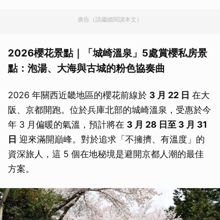
廣告（請繼續閱讀本文）
2026櫻花景點｜「城崎溫泉」5處賞櫻私房景
點：泡湯、大海與古城的粉色協奏曲
2026 年關西近畿地區的櫻花前線於
3 月 22 日
在大
阪、京都開跑。位於兵庫北部的城崎溫泉，受惠於今
年 3 月偏暖的氣溫，預計將在
3 月 28 日至 3 月 31
日
迎來滿開巔峰。對於追求「不擁擠、有溫度」的
資深旅人，這 5 個在地秘境是避開京都人潮的最佳
方案。