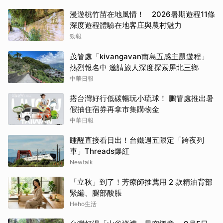
漫遊桃竹苗在地風情！ 2026暑期遊程11條
深度遊程體驗在地客庄與農村魅力
勁報
茂管處「kivangavan南島五感主題遊程」
熱烈報名中 邀請旅人深度探索屏北三鄉
中華日報
搭台灣好行低碳暢玩小琉球！ 鵬管處推出暑
假抽住宿券再拿市集購物金
中華日報
睡醒直接看日出！台鐵週五限定「跨夜列
車」Threads爆紅
Newtalk
「立秋」到了！芳療師推薦用 2 款精油背部
緊繃、腿部酸脹
Heho生活