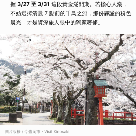
握
3/27 至 3/31
這段黃金滿開期。若擔心人潮，
不妨選擇清晨 7 點前的千鳥之淵，那份靜謐的粉色
晨光，才是資深旅人眼中的獨家奢侈。
圖片版權 / ⓒ豐岡市・Visit Kinosaki