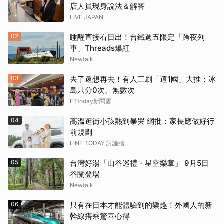
店人員現身說法＆解答
LIVE JAPAN
02
睡醒直接看日出！台鐵週五限定「跨夜列
車」Threads爆紅
Newtalk
03
去了還想再去！有人三刷「這1國」大推：冰
島只分0次、無數次
ETtoday新聞雲
04
高溫逛街小孩熱到暴哭 網批：家長應做好行
前規劃
LINE TODAY 討論牆
05
台灣好湯「山谷巡禮・星空樂章」 9月5日
谷關登場
Newtalk
06
只有在日本才能體驗到的樂趣！外國人的新
幹線搭乘驚喜心得