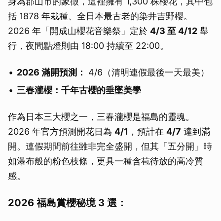
身為郡山市的象徵，這裡擁有 1,300 株櫻花，其中包
括 1878 年栽種、全日本最古老的染井吉野櫻。
2026 年「開成山櫻花音樂祭」定於
4/3 至 4/12
舉
行，夜間點燈則由 18:00 持續至 22:00。
2026 滿開預測：
4/6（清明連假最後一天最美）
三春瀧櫻：千年古櫻的垂墜美學
作為日本三大櫻之一，三春瀧櫻是福島的靈魂。
2026 年官方預測開花日為
4/1
，預計在
4/7
達到滿
開。連假期間前往雖非完全盛開，但其「五分開」時
如瀑布般的粉色枝條，更具一種含苞待放的高冷質
感。
2026 福島賞櫻秘境 3 選：