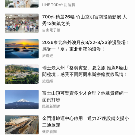
LINE TODAY 討論牆
700件精選26幅 竹山克明宮南投攝影展 大
秀13鄉鎮之美
自由電子報
2026東北角外澳月夜8/22-8/23浪漫登場！
感受一「夏」東北角夜的浪漫！
旅遊經
瑞士最大州「格勞賓登」夏之旅 推薦6座山
間秘境，感受不同阿爾卑斯療癒度假風情！
旅遊經
富士山頂可樂賣多少才合理？他嫌貴遭網一
面倒打臉
民視新聞網
金門港旅運中心啟用 通力27座設備支援小
三通旅運
藝點新聞