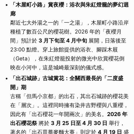
「木屋町小路」賞夜櫻：浴衣與朱紅燈籠的夢幻迴
廊
鄰近七大外湯之一的「一之湯」，木屋町小路沿岸
種植了數百公尺的櫻花樹。2026 年的「夜櫻月
間」預計於
3 月下旬至 4 月中旬
展開，日落後至
23:00 點燈。穿上旅館提供的浴衣、腳踩木屐
（Geta），在朱紅燈籠投射的微光中欣賞櫻花倒
映在小河中，這是城崎最深刻的儀式感。
「出石城跡」古城賞花：全關西最長的「二度盛
開」期
古稱「但馬小京都」的出石，其出石城跡的櫻花美
在「層次」。這裡同時擁有染井吉野櫻與八重櫻，
因此有「出石櫻花一年開兩次」的美名。
2026 年
出石櫻花祭
將於
3 月 25 日至 4 月 30 日
舉行，
著名的「出石皿蕎麥麵大賽」則定於
4 月 19 日
盛