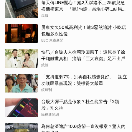
每天傳LINE關心！她2天聯絡不上25歲兒急
搭機衝東京 「聽1句話」當場心碎...結局看
哭網
鏡報
屏東女欠50萬高利貸！遭3惡煞追討 小吃店
包廂多次性侵
EBC 東森新聞
快訊／台玻夫人徐莉玲回應了！還原長子徐
子翔離世真相 痛陷「巨大哀傷」足不出戶
鏡報
「支持度剩7%，別再自我感覺良好」 謝立
功嘆民眾黨現況：雙標得太嚴重
鏡週刊
台股大彈千點是假象？杜金龍警告「2類
股」別久抱
民視新聞網
為何慈濟遭詐10.6億卻一直沒報案？驚人內