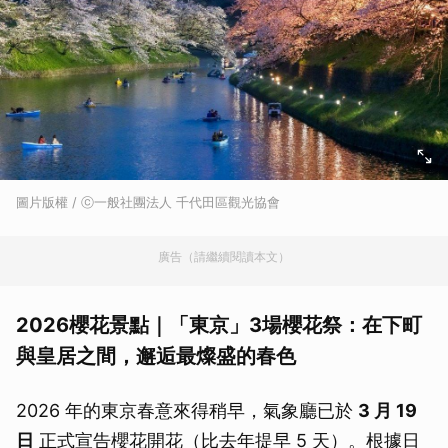
圖片版權 / ⓒ一般社團法人 千代田區觀光協會
廣告（請繼續閱讀本文）
2026櫻花景點｜「東京」3場櫻花祭：在下町
與皇居之間，邂逅最燦盛的春色
2026 年的東京春意來得稍早，氣象廳已於
3 月 19
日
正式宣告櫻花開花（比去年提早 5 天）。根據日