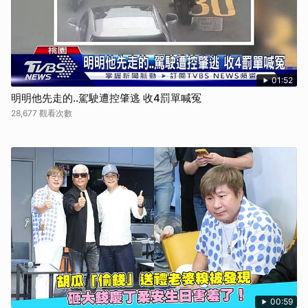
01:52
明明他先走的..駕駛遭控肇逃 收4罰單喊冤
28,677 觀看次數
00:59