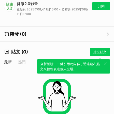
久坐、久站讓你下半身越來越「沉重」？當心，這可能是靜脈曲張的警
健康2.0影音
訊！就連美國總統川普也被檢查出有「慢性靜脈功能不全」！醫師提醒，
訂閱
更新於 2025年08月11日16:00 • 發布於 2025年08月
老化導致血管彈性變差，或懷孕、肥胖等因素，都可能導致靜脈瓣膜功能
11日16:00
不全，不只可能靜脈曲張，還可能發生血管栓塞而引發生命威脅。
79歲川普手腳異常 7月多次被捕捉畫面
現年79歲的川普幾個月前的健檢報告才讓許多醫師大讚他「比年輕人健
康」，但他多次被拍到手部出現不明瘀青。7月出席世俱盃決賽時，又被
轉發 (0)
捕捉到腿部異常腫脹的情況。7/17在白宮接見巴林王儲時，明顯看出川普
用化妝品將手部的瘀青蓋住。
看更多：川普腿腫手瘀青原因曝光！醫揭「慢性靜脈功能不全」1招可預
貼文 (0)
防
建立貼文
川普雙下肢發現慢性靜脈功能不全
白宮發言人李威特指出，川普接受心血管檢查，實驗室結果包括全血細胞
最新
熱門
全新體驗！一鍵引用此內容，透過發布貼
計數、廣泛的基礎代謝、凝血功能檢測、D-二聚體、B型利鈉激素
文來輕鬆表達個人立場。
（BNP）、心臟生物指標等數字，全都在正常範圍內。
檢查未發現心臟衰竭、腎功能衰竭或系統性疾病的情況，健康狀況非常良
好。川普也接受心臟超音波檢查，確定心臟正常。
不過，透過雙下肢靜脈都卜勒超音波，醫師發現川普有慢性靜脈功能不全
的情形。李威特表示，這是70歲以上族群常見的症狀，檢查結果並未顯
示有靜脈血栓形成或動脈疾病。
手背瘀青與經常握手及服藥有關 川普無不適感
至於川普手背上的輕微瘀青，李威特解釋，這與經常與他人握手造成的軟
組織發炎有關，同時也和川普服用阿斯匹靈以預防心血管疾病有關，這是