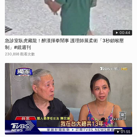
00:44
急診室臥虎藏龍！醉漢揮拳鬧事 護理師展柔術「3秒鎖喉壓
制」#鏡週刊
230,898 觀看次數
01:55