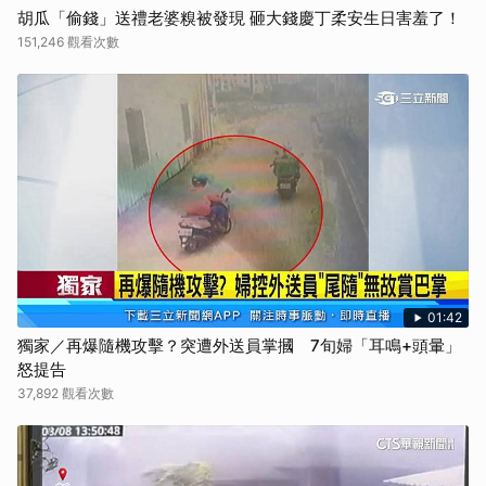
胡瓜「偷錢」送禮老婆糗被發現 砸大錢慶丁柔安生日害羞了！
151,246 觀看次數
01:42
獨家／再爆隨機攻擊？突遭外送員掌摑 7旬婦「耳鳴+頭暈」
怒提告
37,892 觀看次數