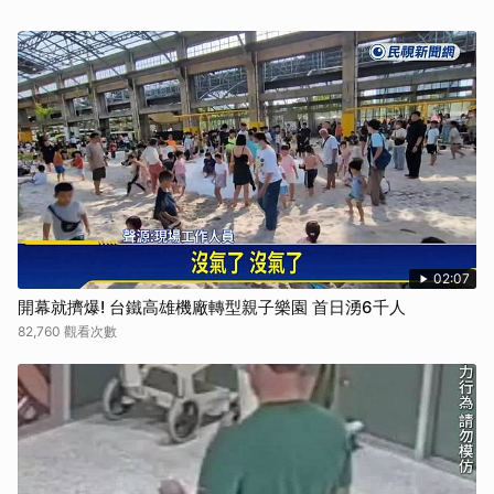
02:07
開幕就擠爆! 台鐵高雄機廠轉型親子樂園 首日湧6千人
82,760 觀看次數