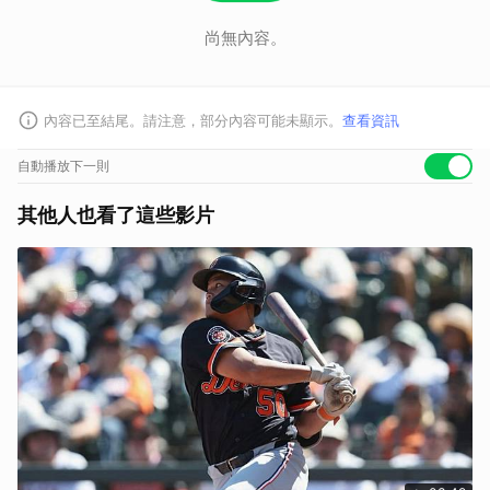
服用阿斯匹靈無害的副作用。
尚無內容。
雙腿水腫恐為器官求救訊號 心肝腎靜脈問題要當心
台安醫院心臟外科醫師袁明琦說明，雙腳同時水腫通常都是因為器官問
題，可能引發的原因包括心臟衰竭、腎臟疾病引起蛋白質流失、肝臟功能
異常影響蛋白質合成、甲狀腺功能異常以及慢性靜脈疾病等。
內容已至結尾。請注意，部分內容可能未顯示。
查看資訊
抽血檢驗找腿水腫原因 3大危機需警覺
袁明琦指出，為了找出腿腫的原因，可以進行D-二聚體、B型利鈉激素
自動播放下一則
（BNP）、心臟生物指標等檢查。其中，D-二聚體可用於靜脈血栓症、
肺栓塞等的檢驗；BNP與心臟衰竭高度相關，可協助診斷心衰竭及評估狀
況。
其他人也看了這些影片
心臟生物指標則可診斷急性心肌梗塞、評估心衰竭、預測心血管疾病風
險。透過這些檢查，有助揪出心、肝、腎衰竭的危機。
避免久坐久站助改善靜脈回流
袁明琦提醒，下午或晚上，特別是久坐或久站後，血液和體液容易積聚在
下肢，造成腫脹的情形會較為明顯。因此，避免長時間坐著或站著，有助
促進下肢靜脈血液回流，改善水腫問題。
看更多：日本搞怪「自拍阿嬤」97歲西本喜美子離世！曾傳出腳痛住院
腿部常見症狀一次看
靜脈曲張不僅影響美觀，更可能引發多種腿部不適症狀，包括：
疼痛、疲勞、水腫
皮膚出現紅棕色、脫屑、發癢、變色、變硬
潰瘍、靜脈曲張