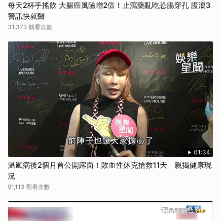
每天2杯手搖飲 大腸癌風險增2倍！止瀉藥亂吃恐腸穿孔 腹瀉3
警訊快就醫
31,373 觀看次數
01:34
温嵐病後2個月首公開露面！敗血性休克搶救11天 親揭健康現
況
91,113 觀看次數