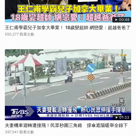
00:48
王仁甫學霸兒子加拿大畢業！ 18歲變超帥 網戀愛：超越爸爸了
550,277 觀看次數
01:33
夫妻機車迴轉遭撞飛！民眾秒圍三角錐 撐傘遮陽暖舉全錄下
397,541 觀看次數