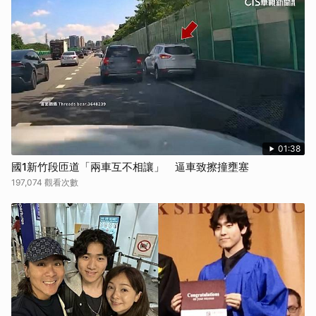
01:38
國1新竹段匝道「兩車互不相讓」 逼車致擦撞壅塞
197,074 觀看次數