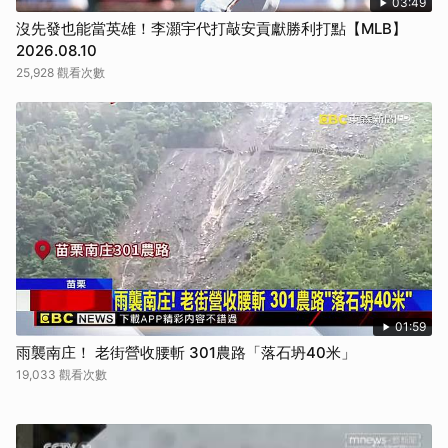
03:49
感到灼熱、刺痛、抽筋、皮膚發炎
沒先發也能當英雄！李灝宇代打敲安貢獻勝利打點【MLB】
2大關鍵力量，改善靜脈回流
2026.08.10
中醫師鄒瑋倫表示，改善靜脈回流的關鍵在於「肌肉力」和「呼吸力」。
25,928 觀看次數
由於內建的靜脈瓣膜可能因老化、體重過重等因素而鬆弛，此時就需要借
助外力來幫助血液回流。
1.肌肉力
勾腳踝、壓腳背：
可站著或坐著，單腳離地，先將腳踝向上勾，再向下壓，重複動作，有助
於活化腳踝周邊的肝、脾、腎經絡，強化肌肉幫浦作用。
第一個動作站姿勾腳踝、壓腳背，強化下肢血液回流。
單腳伸直腿轉圈：
這個動作能運動到鼠蹊部的肌肉，對於有骨盆腔靜脈曲張問題的人特別有
幫助。單腳伸直，以髖關節為軸心，順時針及逆時針畫圈，每回各做10
下，雙腿交替。
第二招單腳站直腿轉圈強化鼠蹊部靜脈。
01:59
彎腰找腿走路法：
許多長輩因怕跌倒而習慣小碎步走路，但這反而會讓本體感覺變差。中醫
雨襲南庄！ 老街營收腰斬 301農路「落石坍40米」
師建議，走路前可先微彎腰，雙手扶著髖部，感受用髖部帶動腿部的感
19,033 觀看次數
覺，練習約10-20秒後再開始走路，步伐就能自然邁開。
彎腰踏步一分鐘找出本體感，用腿帶動腳走路。
2.呼吸力