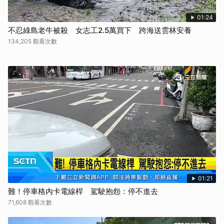
01:24
不忍綠島老牛被殺 女志工2.5萬買下 跨海送雲林安養
134,205 觀看次數
01:21
難！停車格內卡電線桿 駕駛抱怨：停不進去
71,608 觀看次數