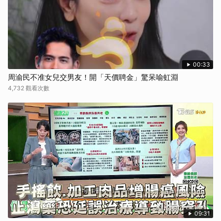
00:33
周渝民不准女兒交男友！開「天價聘金」驚呆喻虹淵
4,732 觀看次數
09:31