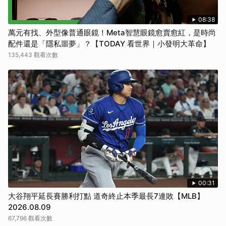
08:38
萬元有找、外型像普通眼鏡！Meta智慧眼鏡愈賣愈紅，是時尚
配件還是「隱私噩夢」？【TODAY 看世界｜小發明大革命】
135,443 觀看次數
00:31
大谷翔平延長賽勝利打點 道奇終止本季最長7連敗【MLB】
2026.08.09
67,796 觀看次數