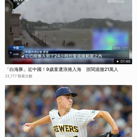
御飯糰呼吸法：
結合腹式與胸式呼吸，想像自己的胸腔和心臟像一個御飯糰。吸氣時，先
用腹式呼吸讓肚子（腰）向外擴張，感覺氣體充滿腹部後，再用胸式呼吸
將胸腔擴張，讓御飯糰飽滿。吐氣時，慢慢將氣吐出，這個動作有助於增
加胸腹腔的壓力變化，促進靜脈血液回流。
看更多：手背青筋浮現是疾病警訊！3部位青筋與心血管疾病有關 1情況
快就醫
久坐族福音！「腳踩球」運動防猝死
對於長時間坐在辦公室或行動不便的長者，博仁醫院副院長康志森也提供
了一個簡單有效的運動：
雙腳交替踩球：
01:46
準備一顆有彈性的握力球或舒壓球，坐在椅子上，將球放在腳下，雙腳輪
「白海豚」近中國！9歲童遭浪捲入海 浙閩滬撤21萬人
流踩踏，每次踩下時停留5秒，這個動作可以有效鍛鍊小腿肌肉，改善靜
23,777 觀看次數
脈功能，預防致命的肺栓塞。
雙腳踩球練習預防下肢靜脈栓塞。
◎ 諮詢專家／袁明琦醫師．鄒瑋倫中醫師、康志森醫師