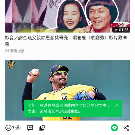
01:25
影音／謝金燕父親節思念豬哥亮 曬爸爸《歌廳秀》影片藏洋
蔥
23 觀看次數
全新體驗！一鍵引用此內容，透過發布貼
可以轉發或引用此內容至自己的貼文中，
文來輕鬆表達個人立場。
來發表您的評論或觀點。
14:14
7