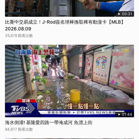
00:31
比賽中交易成立！J-Rod簽名球棒換取稀有動漫卡【MLB】
2026.08.09
35,678 觀看次數
01:44
海水倒灌! 基隆愛四路一帶淹成河 魚漂上街
94,977 觀看次數