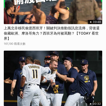
09:48
上萬北非移民偷渡西班牙！關鍵判決推動假訊息流傳，背後還
偷藏歐洲、摩洛哥角力？西班牙為何被罵翻？【TODAY 看世
界】
161,190 觀看次數
00:32