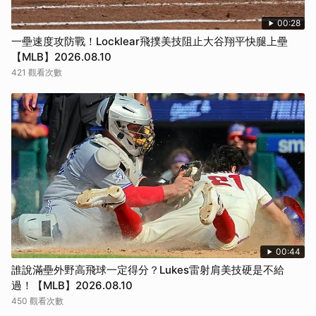
00:28
一壘速度攻防戰！Locklear飛撲美技阻止大谷翔平快腿上壘
【MLB】2026.08.10
421 觀看次數
00:44
誰說滿壘外野高飛球一定得分？Lukes雷射肩美技硬是不給
過！【MLB】2026.08.10
450 觀看次數