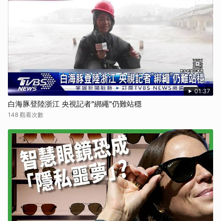
01:37
白海豚登陸浙江 央視記者"綁繩"仍難站穩
148 觀看次數