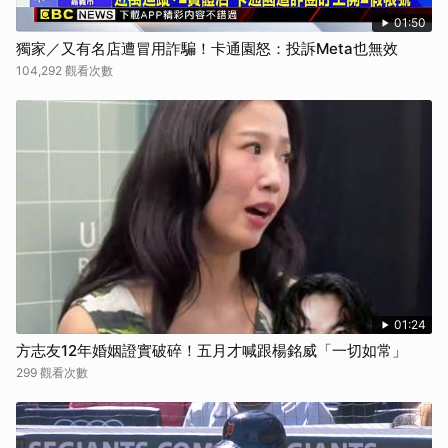
01:50
獨家／又有名店遭冒用詐騙！卡通園怒：投訴Meta也無效
104,292 觀看次數
01:24
方志友12年婚姻證實破碎！五月才喊跟楊銘威「一切如常」
299 觀看次數