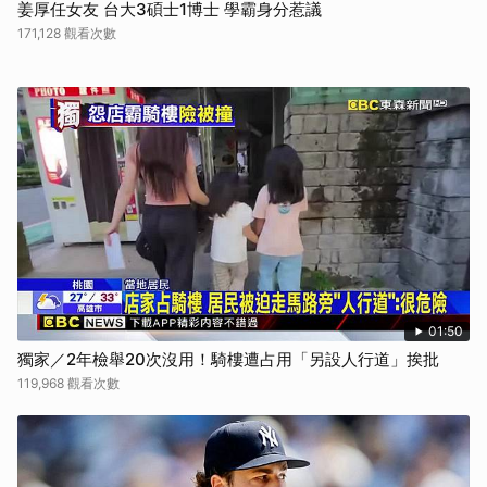
姜厚任女友 台大3碩士1博士 學霸身分惹議
171,128 觀看次數
01:50
獨家／2年檢舉20次沒用！騎樓遭占用「另設人行道」挨批
119,968 觀看次數