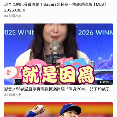
說再見的比賽最吸睛！Bauers延長賽一棒終結戰局【MLB】
2026.08.10
80 觀看次數
02:18
影音／56歲孟庭葦再現身超凍齡 曝「單身20年」兒子19歲了
30 觀看次數