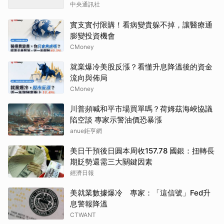
中央通訊社
實支實付限購！看病變貴躲不掉，讓醫療通
膨變投資機會
CMoney
就業爆冷美股反漲？看懂升息降溫後的資金
流向與佈局
CMoney
川普頻喊和平市場買單嗎？荷姆茲海峽協議
陷空談 專家示警油價恐暴漲
anue鉅亨網
美日干預後日圓本周收157.78 國銀：扭轉長
期貶勢還需三大關鍵因素
經濟日報
美就業數據爆冷 專家：「這信號」Fed升
息警報降溫
CTWANT