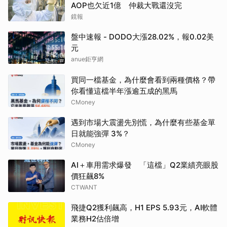
AOP也欠近1億 仲裁大戰還沒完
鏡報
盤中速報 - DODO大漲28.02%，報0.02美
元
anue鉅亨網
買同一檔基金，為什麼會看到兩種價格？帶
你看懂這檔半年漲逾五成的黑馬
CMoney
遇到市場大震盪先別慌，為什麼有些基金單
日就能強彈 3%？
CMoney
AI＋車用需求爆發 「這檔」Q2業績亮眼股
價狂飆8%
CTWANT
飛捷Q2獲利飆高，H1 EPS 5.93元，AI軟體
業務H2估倍增