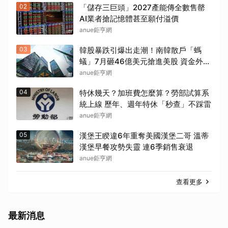
02
「儲存三巨頭」2027產能傳全數售罄
AI業者搶記憶體甚至願付溢價
anue鉅亨網
03
韓股暴跌引爆出走潮！南韓散戶「螞
蟻」7月砸46億美元搶進美股 資金外流
考驗韓元
anue鉅亨網
04
特休幾天？加班費怎麼算？勞部試算系
統上線 歷年、週年特休「秒查」不踩雷
anue鉅亨網
05
漢堡王睽違6年重奪美國漢堡二哥 溫蒂
漢堡早餐攻勢失靈 連6季銷售衰退
anue鉅亨網
查看更多
最新消息