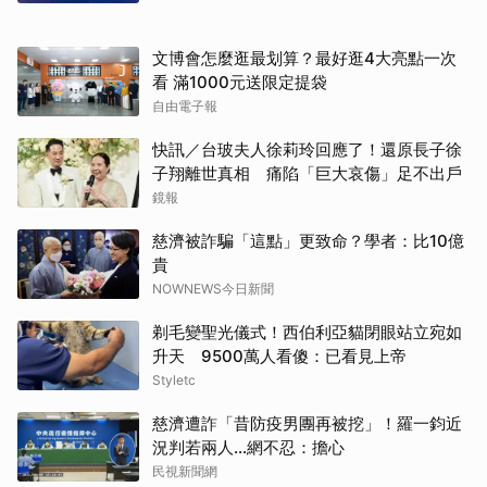
文博會怎麼逛最划算？最好逛4大亮點一次
看 滿1000元送限定提袋
自由電子報
快訊／台玻夫人徐莉玲回應了！還原長子徐
子翔離世真相 痛陷「巨大哀傷」足不出戶
鏡報
慈濟被詐騙「這點」更致命？學者：比10億
貴
NOWNEWS今日新聞
剃毛變聖光儀式！西伯利亞貓閉眼站立宛如
升天 9500萬人看傻：已看見上帝
Styletc
慈濟遭詐「昔防疫男團再被挖」！羅一鈞近
況判若兩人…網不忍：擔心
民視新聞網