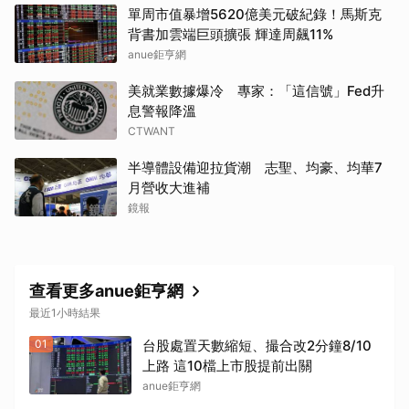
單周市值暴增5620億美元破紀錄！馬斯克
背書加雲端巨頭擴張 輝達周飆11%
取消
anue鉅亨網
美就業數據爆冷 專家：「這信號」Fed升
息警報降溫
CTWANT
半導體設備迎拉貨潮 志聖、均豪、均華7
月營收大進補
鏡報
查看更多anue鉅亨網
最近1小時結果
01
台股處置天數縮短、撮合改2分鐘8/10
上路 這10檔上市股提前出關
anue鉅亨網