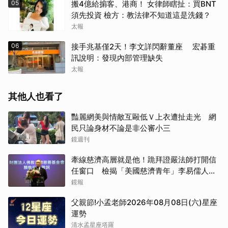
05
搬4億給掮客、港商！ 女律師瞎扯：買BNT
須先投資 檢方：教法律不知道這是洗錢？
太報
06
接手兆基僅2天！李文詳閃辭董座 宏碁重
訊說明：發現內部管理缺失
太報
其他人也看了
豔麗網美與情敵互毆低Ｖ上衣遭扯走光 網
民只論身材不論是非公審小三
鏡週刊
牽線慈濟高層就是他！跪拜證嚴法師打開信
任窗口 檢揭「美國慈濟青年」李易儒人脈
網絡
鏡報
父親節!小孟老師2026年08月08日(六)星座
運勢
清水孟星座塔羅