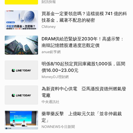
財訊快報
買基金一定要領息嗎？這檔規模 741 億的科
技基金，藏著不配息的秘密
CMoney
DRAM供給恐緊缺至2030年！高盛示警：
南韓記憶體股遭過度悲觀定價
anue鉅亨網
明係8/10起預定買回庫藏股1,000張，區間
價16.00~23.00元
MoneyDJ理財網
為新資料中心供電 亞馬遜投資德州燃氣發
電廠
中央通訊社
藥華藥反擊 上億歐元欠款「並非仲裁裁
定」
NOWNEWS今日新聞