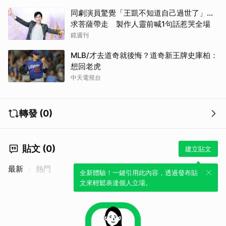
同劇演員驚覺「王凱不知道自己過世了」...
求菩薩帶走 製作人靈前喊1句話惹哭全場
鏡週刊
MLB/才去道奇就後悔？道奇新王牌史庫柏：
想回老虎
中天電視台
轉發 (0)
貼文 (0)
建立貼文
最新
熱門
全新體驗！一鍵引用此內容，透過發布貼
文來輕鬆表達個人立場。