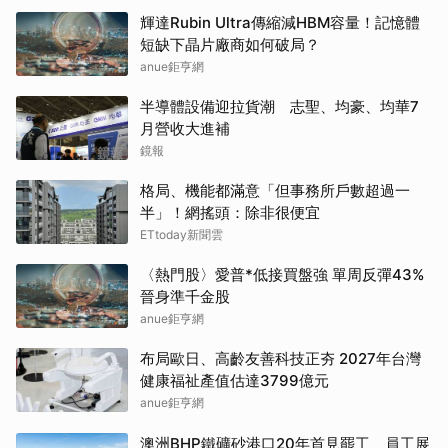
輝達Rubin Ultra傳縮減HBM容量！記憶體
短缺下晶片廠商如何破局？
anue鉅亨網
半導體設備迎拉貨潮 志聖、均豪、均華7
月營收大進補
鏡報
格局、機能都滿意「但事務所戶數超過一
半」！網搖頭：除非很便宜
ETtoday新聞雲
〈熱門股〉愛普*低接買盤強 單周反彈43%
晉身準千金股
anue鉅亨網
布局歐日、高齡友善科技正夯 2027年台灣
健康福祉產值估達3799億元
anue鉅亨網
澳洲BHP鐵礦砂港口20年首見罷工 員工展