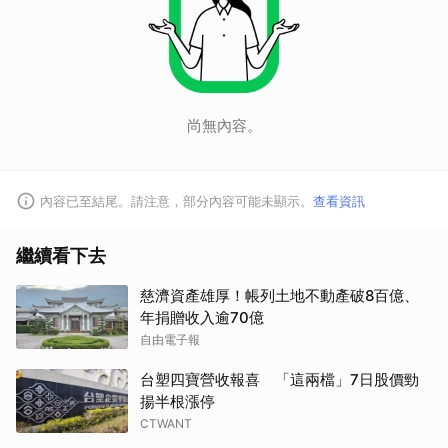
尚無內容。
內容已至結尾。請注意，部分內容可能未顯示。
查看資訊
繼續看下去
慈濟資產雄厚！帳列土地不動產破8百億、
年捐贈收入逾70億
自由電子報
台塑四寶營收報喜 「這兩檔」7日股價勁
揚半根漲停
CTWANT