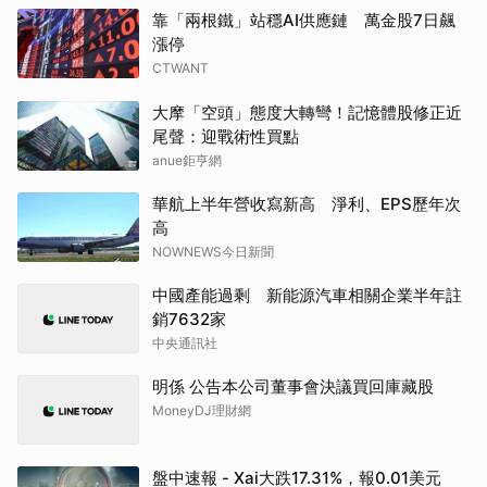
靠「兩根鐵」站穩AI供應鏈 萬金股7日飆
漲停
CTWANT
大摩「空頭」態度大轉彎！記憶體股修正近
尾聲：迎戰術性買點
anue鉅亨網
華航上半年營收寫新高 淨利、EPS歷年次
高
NOWNEWS今日新聞
中國產能過剩 新能源汽車相關企業半年註
銷7632家
中央通訊社
明係 公告本公司董事會決議買回庫藏股
MoneyDJ理財網
盤中速報 - Xai大跌17.31%，報0.01美元