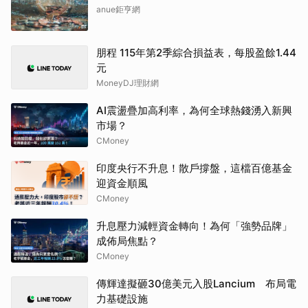
anue鉅亨網
朋程 115年第2季綜合損益表，每股盈餘1.44
元
MoneyDJ理財網
AI震盪疊加高利率，為何全球熱錢湧入新興
市場？
CMoney
印度央行不升息！散戶撐盤，這檔百億基金
迎資金順風
CMoney
升息壓力減輕資金轉向！為何「強勢品牌」
成佈局焦點？
CMoney
傳輝達擬砸30億美元入股Lancium 布局電
力基礎設施