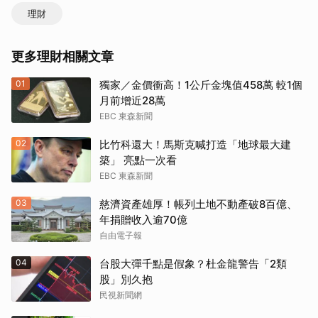
理財
更多理財相關文章
01
獨家／金價衝高！1公斤金塊值458萬 較1個
月前增近28萬
EBC 東森新聞
02
比竹科還大！馬斯克喊打造「地球最大建
築」 亮點一次看
EBC 東森新聞
03
慈濟資產雄厚！帳列土地不動產破8百億、
年捐贈收入逾70億
自由電子報
04
台股大彈千點是假象？杜金龍警告「2類
股」別久抱
民視新聞網