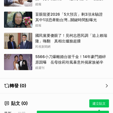
做決定
鏡報
盲眼龍婆2026「5大預言」剩3項未驗證
其中1項恐牽動台灣...關鍵時間點曝光
鏡報
國民黨要傻眼了！見柯志恩民調「追上賴瑞
隆」嗨翻 真相出爐臉超腫
民視新聞網
5566小刀爆離婚台玻千金！14年豪門婚碎
原因曝 岳母徐莉玲風暴意外揭家族祕辛
鏡週刊
轉發 (0)
貼文 (0)
建立貼文