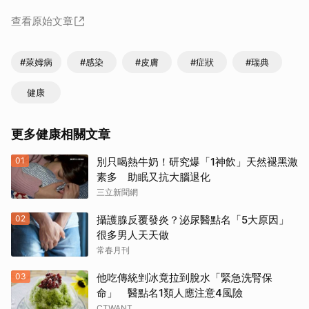
查看原始文章
#萊姆病
#感染
#皮膚
#症狀
#瑞典
健康
更多健康相關文章
01
別只喝熱牛奶！研究爆「1神飲」天然褪黑激
素多 助眠又抗大腦退化
三立新聞網
02
攝護腺反覆發炎？泌尿醫點名「5大原因」
很多男人天天做
常春月刊
03
他吃傳統剉冰竟拉到脫水「緊急洗腎保
命」 醫點名1類人應注意4風險
CTWANT