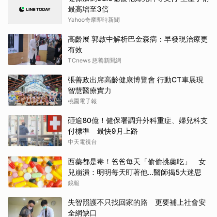
最高增至3倍
Yahoo奇摩即時新聞
高齡展 郭啟中解析巴金森病：早發現治療更
有效
TCnews 慈善新聞網
張善政出席高齡健康博覽會 行動CT車展現
智慧醫療實力
桃園電子報
砸逾80億！健保署調升外科重症、婦兒科支
付標準 最快9月上路
中天電視台
西藥都是毒！爸爸每天「偷偷挑藥吃」 女
兒崩潰：明明每天盯著他…醫師揭5大迷思
鏡報
失智照護不只找回家的路 更要補上社會安
全網缺口