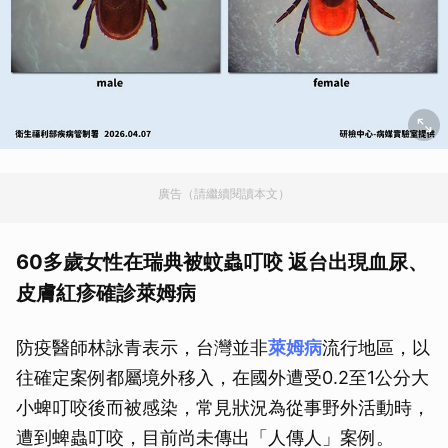
廣告（請繼續閱讀本文）
60多歲女性在瑞典被蚊蟲叮咬 返台出現血尿、
皮膚紅疹確診萊姆病
防疫醫師林詠青表示，台灣並非
萊姆病
流行地區，以
往確定案例都屬境外移入，在國外遭受0.2至1公分大
小蜱叮咬後而被感染，常見狀況為從事野外活動時，
遭到蜱蟲叮咬，目前尚未傳出「人傳人」案例。