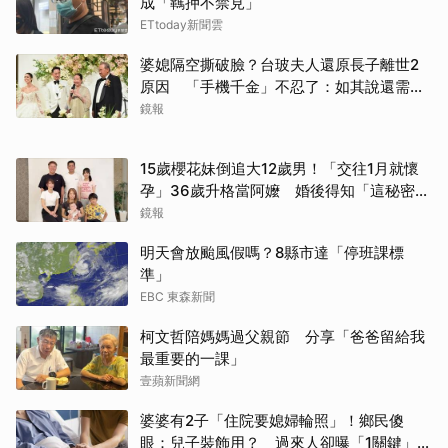
成「羈押不禁見」
ETtoday新聞雲
婆媳隔空撕破臉？台玻夫人還原長子離世2
原因 「手機千金」不忍了：如其說還需要
離開嗎？
鏡報
15歲櫻花妹倒追大12歲男！「交往1月就懷
孕」36歲升格當阿嬤 婚後得知「這秘密」
傻眼了
取消
鏡報
明天會放颱風假嗎？8縣市達「停班課標
準」
EBC 東森新聞
柯文哲陪媽媽過父親節 分享「爸爸留給我
最重要的一課」
壹蘋新聞網
婆婆有2子「住院要媳婦輪照」！鄉民傻
眼：兒子裝飾用？ 過來人卻曝「1關鍵」才