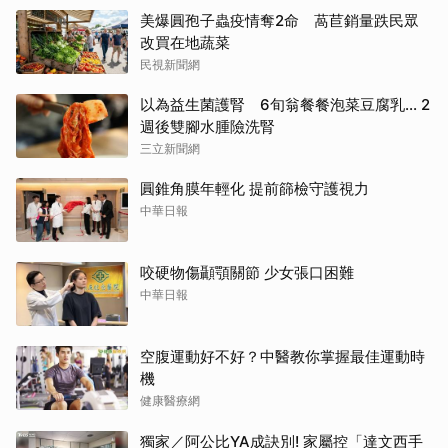
美爆圓孢子蟲疫情奪2命 萵苣銷量跌民眾
改買在地蔬菜
民視新聞網
以為益生菌護腎 6旬翁餐餐泡菜豆腐乳... 2
週後雙腳水腫險洗腎
三立新聞網
圓錐角膜年輕化 提前篩檢守護視力
中華日報
咬硬物傷顳顎關節 少女張口困難
中華日報
空腹運動好不好？中醫教你掌握最佳運動時
機
健康醫療網
獨家／阿公比YA成訣別! 家屬控「達文西手