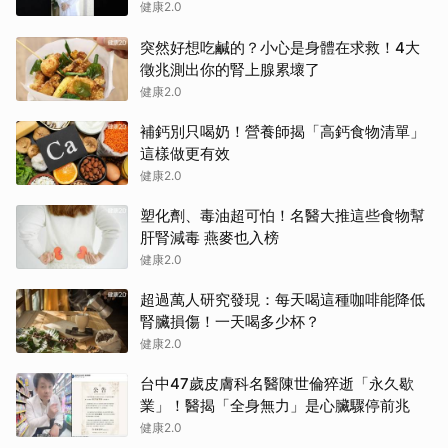
健康2.0
突然好想吃鹹的？小心是身體在求救！4大
徵兆測出你的腎上腺累壞了
健康2.0
補鈣別只喝奶！營養師揭「高鈣食物清單」
這樣做更有效
健康2.0
塑化劑、毒油超可怕！名醫大推這些食物幫
肝腎減毒 燕麥也入榜
健康2.0
超過萬人研究發現：每天喝這種咖啡能降低
腎臟損傷！一天喝多少杯？
健康2.0
台中47歲皮膚科名醫陳世倫猝逝「永久歇
業」！醫揭「全身無力」是心臟驟停前兆
健康2.0