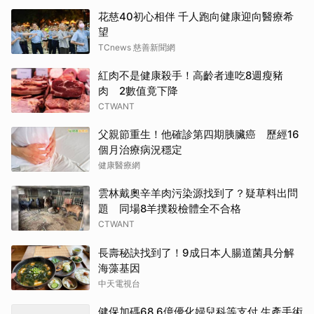
花慈40初心相伴 千人跑向健康迎向醫療希
望
TCnews 慈善新聞網
紅肉不是健康殺手！高齡者連吃8週瘦豬
肉 2數值竟下降
CTWANT
父親節重生！他確診第四期胰臟癌 歷經16
個月治療病況穩定
健康醫療網
雲林戴奧辛羊肉污染源找到了？疑草料出問
題 同場8羊撲殺檢體全不合格
CTWANT
長壽秘訣找到了！9成日本人腸道菌具分解
海藻基因
中天電視台
健保加碼68.6億優化婦兒科等支付 生產手術