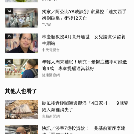
04
獨家／阿公比YA成訣別! 家屬控「達文西手
術劃破腸」術後12天亡
TVBS
05
林慶順教授4月意外離世 女兒證實保留養
生網站
中天電視台
06
年輕人周末補眠！研究：憂鬱症機率可能低
逾4成 專家提醒適當就好
健康醫療網
其他人也看了
颱風接近硬闖海邊觀浪「4口家-1」 9歲兒
捲入海裡消失了
壹蘋新聞網
快訊／涉吞7億投資款！ 兆基前董座李建