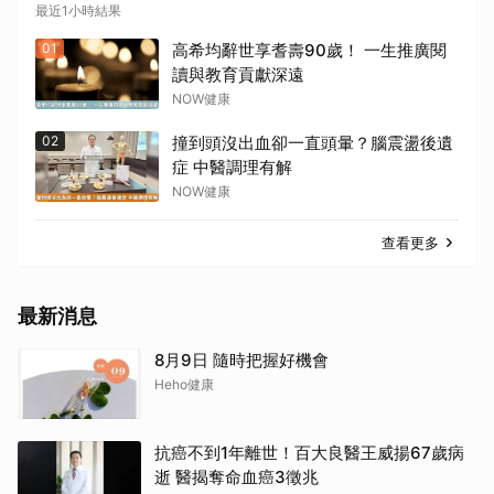
最近1小時結果
01
高希均辭世享耆壽90歲！ 一生推廣閱
讀與教育貢獻深遠
NOW健康
02
撞到頭沒出血卻一直頭暈？腦震盪後遺
症 中醫調理有解
NOW健康
查看更多
最新消息
8月9日 隨時把握好機會
Heho健康
抗癌不到1年離世！百大良醫王威揚67歲病
逝 醫揭奪命血癌3徵兆