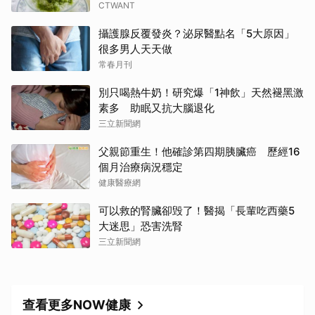
CTWANT
攝護腺反覆發炎？泌尿醫點名「5大原因」
很多男人天天做
常春月刊
別只喝熱牛奶！研究爆「1神飲」天然褪黑激
素多 助眠又抗大腦退化
三立新聞網
父親節重生！他確診第四期胰臟癌 歷經16
個月治療病況穩定
健康醫療網
可以救的腎臟卻毁了！醫揭「長輩吃西藥5
大迷思」恐害洗腎
三立新聞網
查看更多NOW健康