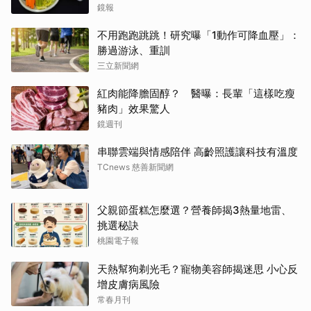
鏡報
不用跑跑跳跳！研究曝「1動作可降血壓」：
勝過游泳、重訓
三立新聞網
紅肉能降膽固醇？ 醫曝：長輩「這樣吃瘦
豬肉」效果驚人
鏡週刊
串聯雲端與情感陪伴 高齡照護讓科技有溫度
TCnews 慈善新聞網
父親節蛋糕怎麼選？營養師揭3熱量地雷、
挑選秘訣
桃園電子報
天熱幫狗剃光毛？寵物美容師揭迷思 小心反
增皮膚病風險
常春月刊