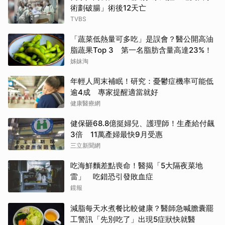
術劃破腸」術後12天亡
TVBS
「蔬菜低熱量可多吃」是誤會？醫公開高油
脂蔬果Top 3 第一名脂肪含量高達23%！
姊妹淘
年輕人周末補眠！研究：憂鬱症機率可能低
逾4成 專家提醒適當就好
健康醫療網
健保砸68.8億挺婦兒、護理師！生產給付飆
3倍 11萬產婦最快9月受惠
三立新聞網
吃海鮮麵差點喪命！醫揭「5大隔夜菜地
雷」 吃錯恐引發敗血症
鏡報
減脂每天水煮餐比較健康？醫師急喊膽囊罷
工警訊「先別吃了」出現5症狀快就醫