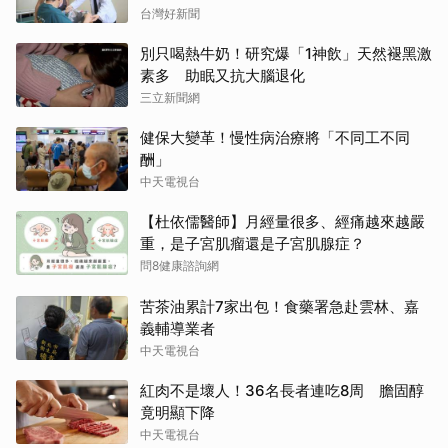
台灣好新聞
別只喝熱牛奶！研究爆「1神飲」天然褪黑激
素多 助眠又抗大腦退化
三立新聞網
健保大變革！慢性病治療將「不同工不同
酬」
中天電視台
【杜依儒醫師】月經量很多、經痛越來越嚴
重，是子宮肌瘤還是子宮肌腺症？
問8健康諮詢網
苦茶油累計7家出包！食藥署急赴雲林、嘉
義輔導業者
中天電視台
紅肉不是壞人！36名長者連吃8周 膽固醇
竟明顯下降
中天電視台