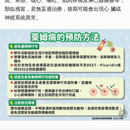
燒、寒顫、噁心、嘔吐、肌肉疼痛及淋巴腺腫脹等，
類似感冒，若無妥適治療，後期可能會出現心 臟或
神經系統異常。