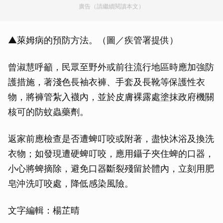
廣告（請繼續閱讀本文）
▲萊姆病的預防方法。（圖／疾管署提供）
曾淑慧呼籲，民眾至野外或前往流行地區時應加強防
護措施，著淺色長袖衣褲、手套及長靴等保護性衣
物，將褲管紮入襪內，並於皮膚裸露處塗抹政府機關
核可的防蚊蟲藥劑。
返家前應檢查是否遭蜱叮咬或附著，盡快沐浴及換洗
衣物；如發現遭硬蜱叮咬，應用鑷子夾住蜱的口器，
小心將蜱摘除，避免口器斷裂殘留於體內，立刻用肥
皂沖洗叮咬處，降低感染風險。
文字編輯：楊芷晴