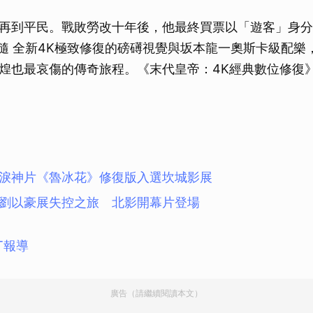
再到平民。戰敗勞改十年後，他最終買票以「遊客」身分
隨 全新4K極致修復的磅礡視覺與坂本龍一奧斯卡級配樂
煌也最哀傷的傳奇旅程。《末代皇帝：4K經典數位修復》
淚神片《魯冰花》修復版入選坎城影展
劉以豪展失控之旅 北影開幕片登場
T報導
廣告（請繼續閱讀本文）