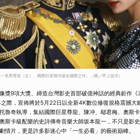
第一美男尊龍（左）、國際巨星陳沖揚名國際之作。（圖／甲上提供）
像獎9項大獎、締造台灣影史首部破億神話的經典鉅作《
年之際，宣佈將於5月22日以全新4K數位修復規格震撼大
托魯奇執導，集結國際巨星尊龍、陳冲、鄔君梅、奧斯卡
奧斯卡級配樂的史詩傳奇音樂大師坂本龍一，不只是影史
劇情片，更是許多影迷心中「一生必看」的藝術巔峰。