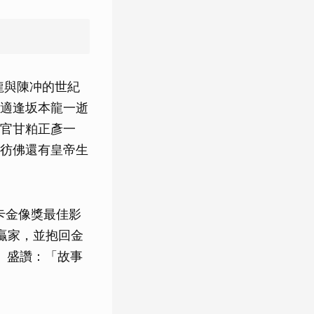
龍與陳冲的世紀
適逢坂本龍一逝
官甘粕正彥一
彷佛還有皇帝生
卡金像獎最佳影
贏家，並抱回金
y》盛讚：「故事