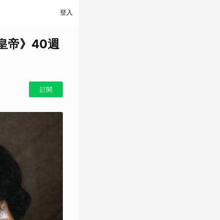
登入
皇帝》40週
訂閱