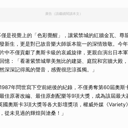
廣告（請繼續閱讀本文）
不僅是視覺上的「色彩覺醒」，讓紫禁城的紅牆金瓦、尊
發新生，更是對已故音樂大師坂本龍一的深情致敬。今年
片中不僅貢獻了奧斯卡級的哀戚旋律，更親自演出日本軍
回憶：「看著紫禁城華美無比的建築、庭院和宮牆大殿，
然深深記得風的聲音，感覺很悲涼孤獨。」
1987年問世寫下空前絕後的紀錄，不僅勇奪第60屆奧斯
最佳原著改編、最佳原創配樂等9項大獎，成為該屆最大
英國奧斯卡3項大獎等各大影壇獎項，權威外媒《Variet
，從未見過的輝煌與滄桑！」