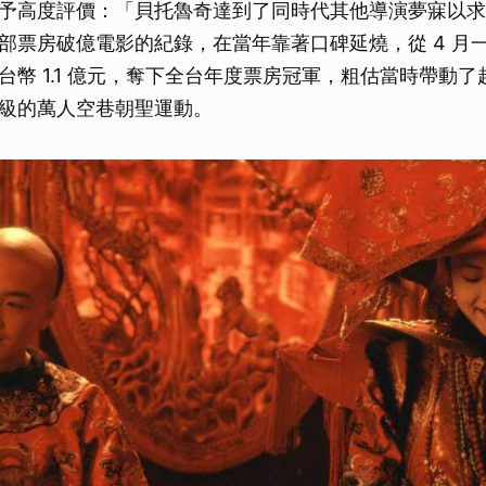
予高度評價：「貝托魯奇達到了同時代其他導演夢寐以求
取消
部票房破億電影的紀錄，在當年靠著口碑延燒，從 4 月一
台幣 1.1 億元，奪下全台年度票房冠軍，粗估當時帶動
級的萬人空巷朝聖運動。