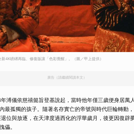
全新4K磅礡再臨、修復版讓「色彩覺醒」。（圖／甲上提供）
廣告（請繼續閱讀本文）
08年溥儀依慈禧懿旨登基說起，當時他年僅三歲便身居萬
內最孤獨的孩子。隨著名存實亡的帝號與時代巨輪轉動，
經退位與放逐，在天津度過西化的浮華歲月，後更因復辟
傀儡。