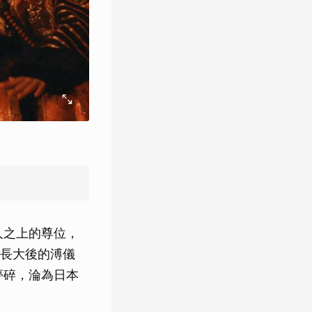
人之上的尊位，
長大後的溥儀
夢碎，淪為日本