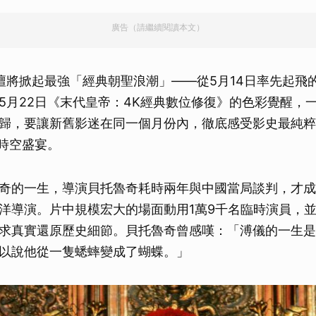
廣告（請繼續閱讀本文）
壇將掀起最強「經典朝聖浪潮」——從5月14日率先起飛
5月22日《末代皇帝：4K經典數位修復》的色彩覺醒，
歸，要讓新舊影迷在同一個月份內，徹底感受影史最純粹
的時空盛宴。
奇的一生，導演貝托魯奇耗時兩年與中國當局談判，才成
洋導演。片中規模宏大的場面動用1萬9千名臨時演員，
求真實還原歷史細節。貝托魯奇曾感嘆：「溥儀的一生是
以說他從一隻蟋蟀變成了蝴蝶。」