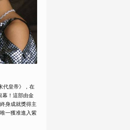
末代皇帝》，在
銀幕！這部由金
終身成就獎得主
唯一獲准進入紫