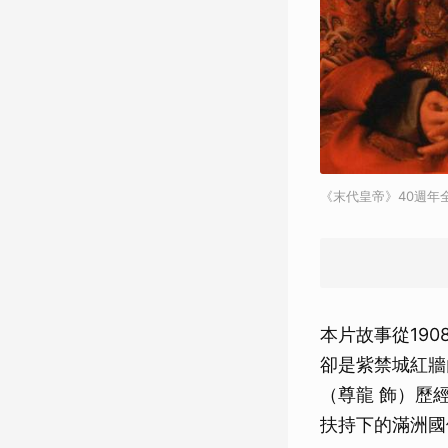
《末代皇帝》40週年
本片故事從19
卻是紫禁城紅牆
（尊龍 飾）歷
扶持下的滿洲國