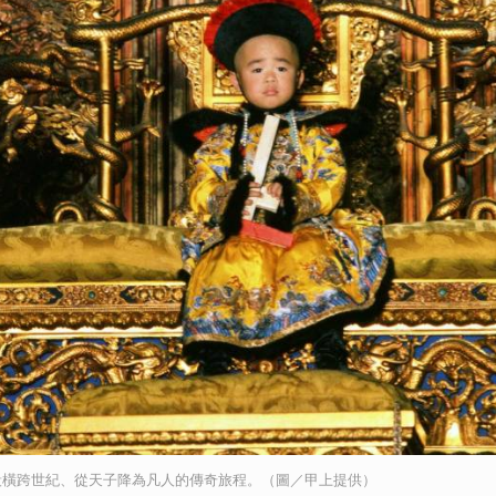
段橫跨世紀、從天子降為凡人的傳奇旅程。（圖／甲上提供）