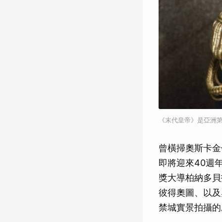
《末代皇帝》是亞洲
曾橫掃奧斯卡金
即將迎來40週
獎大導柏納多貝
彼得奧圖、以及
禁城實景拍攝的