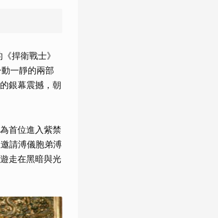
的《捍衛戰士》
一動一靜的兩部
的銀幕震撼，朝
為首位進入紫禁
並邀請溥儀胞弟溥
遊走在黑暗與光