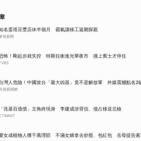
章
知名蛋塔豆漿店休半個月 霸氣讓移工返鄉探親
華視新聞
恐怖！剛起步就失控 特斯拉衝進光華夜市 撞上賓士才停住
TVBS
台灣人危險！中國攻台「最大凶器」竟不是解放軍 外媒震撼點名2
民視新聞網
「兆基百億債」主角終現身 李建成涉背信、侵占移送北檢
CTWANT
愛女成植物人獲千萬理賠 不滿女婿拿去炒股、包紅包 岳母提告索