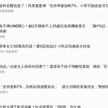
挺柯名醫也急了！民眾黨驚傳「支持率慘崩剩7%」小草可能改挺另1
民視新聞網
每天傳LINE關心！她2天聯絡不上25歲兒急搭機衝東京 「聽1句話」
哭網
鏡報
屏東女欠50萬高利貸！遭3惡煞追討 小吃店包廂多次性侵
EBC 東森新聞
快訊／台玻夫人徐莉玲回應了！還原長子徐子翔離世真相 痛陷「巨
鏡報
「支持度剩7%，別再自我感覺良好」 謝立功嘆民眾黨現況：雙標
鏡週刊
台股大彈千點是假象？杜金龍警告「2類股」別久抱