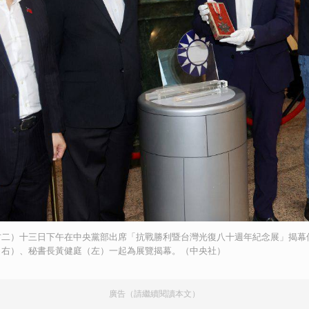
右二）十三日下午在中央黨部出席「抗戰勝利暨台灣光復八十週年紀念展」揭幕
（右）、秘書長黃健庭（左）一起為展覽揭幕。（中央社）
廣告（請繼續閱讀本文）