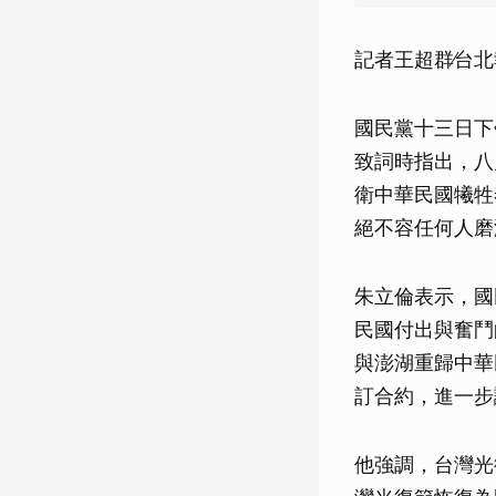
記者王超群∕台
國民黨十三日下
致詞時指出，八
衛中華民國犧牲
絕不容任何人磨
朱立倫表示，國
民國付出與奮鬥
與澎湖重歸中華
訂合約，進一步
他強調，台灣光