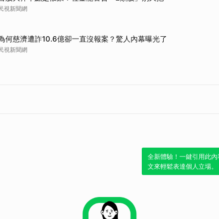
民視新聞網
為何慈濟遭詐10.6億卻一直沒報案？驚人內幕曝光了
民視新聞網
全新體驗！一鍵引用此內
文來輕鬆表達個人立場。