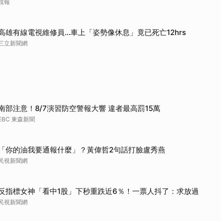
鏡報
取消
高雄有線電視維修員…車上「姿勢像休息」竟已死亡12hrs
三立新聞網
南部注意！8/7演習防空警報大響 違者最高罰15萬
EBC 東森新聞
「你的油我要通報什麼」？黃偉哲2句話打臉盧秀燕
民視新聞網
反指標女神「看中1股」下秒重跌近6％！一票人抖了：求放過
民視新聞網