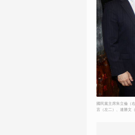
國民黨主席朱立倫（
言（左二）、連勝文