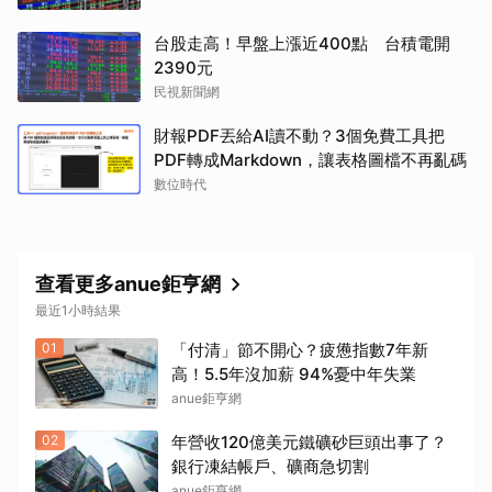
台股走高！早盤上漲近400點 台積電開
2390元
民視新聞網
財報PDF丟給AI讀不動？3個免費工具把
PDF轉成Markdown，讓表格圖檔不再亂碼
數位時代
查看更多anue鉅亨網
最近1小時結果
01
「付清」節不開心？疲憊指數7年新
高！5.5年沒加薪 94%憂中年失業
anue鉅亨網
02
年營收120億美元鐵礦砂巨頭出事了？
銀行凍結帳戶、礦商急切割
anue鉅亨網