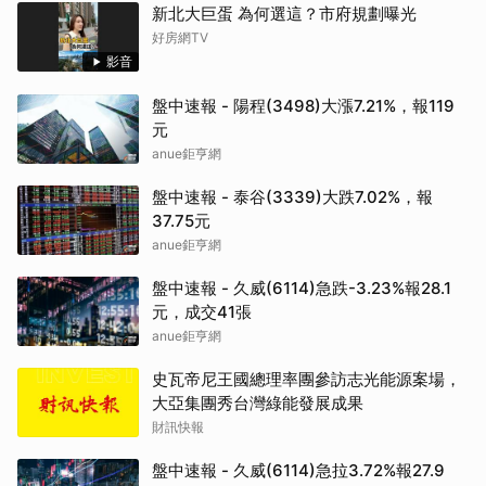
新北大巨蛋 為何選這？市府規劃曝光
好房網TV
影音
盤中速報 - 陽程(3498)大漲7.21%，報119
元
anue鉅亨網
盤中速報 - 泰谷(3339)大跌7.02%，報
37.75元
anue鉅亨網
盤中速報 - 久威(6114)急跌-3.23%報28.1
元，成交41張
anue鉅亨網
史瓦帝尼王國總理率團參訪志光能源案場，
大亞集團秀台灣綠能發展成果
財訊快報
盤中速報 - 久威(6114)急拉3.72%報27.9