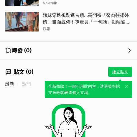
Newtalk
辣妹穿透視裝逛古蹟…高開衩「臀肉往裙外
擠」畫面瘋傳！導覽員「一句話」勸離被狂
讚
鏡報
轉發 (0)
貼文 (0)
建立貼文
最新
熱門
全新體驗！一鍵引用此內容，透過發布貼
文來輕鬆表達個人立場。