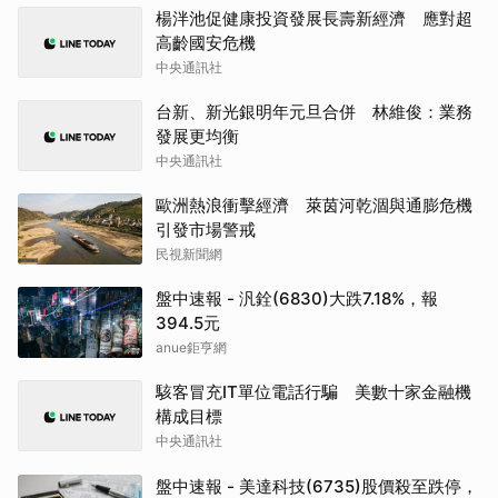
楊泮池促健康投資發展長壽新經濟 應對超
高齡國安危機
中央通訊社
台新、新光銀明年元旦合併 林維俊：業務
發展更均衡
中央通訊社
歐洲熱浪衝擊經濟 萊茵河乾涸與通膨危機
引發市場警戒
民視新聞網
盤中速報 - 汎銓(6830)大跌7.18%，報
394.5元
anue鉅亨網
駭客冒充IT單位電話行騙 美數十家金融機
構成目標
中央通訊社
盤中速報 - 美達科技(6735)股價殺至跌停，