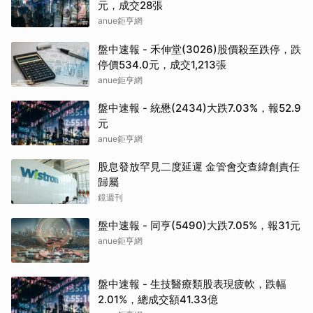
元，成交28張
anue鉅亨網
盤中速報 - 禾伸堂(3026)股價殺至跌停，跌
停價534.0元，成交1,213張
anue鉅亨網
盤中速報 - 統懋(2434)大跌7.03%，報52.9
元
anue鉅亨網
股息發放罕見二度延遲 金管會交查緯創責任
歸屬
鏡週刊
盤中速報 - 同亨(5490)大跌7.05%，報31元
anue鉅亨網
盤中速報 - 生技醫療類股表現疲軟，跌幅
2.01%，總成交額41.33億