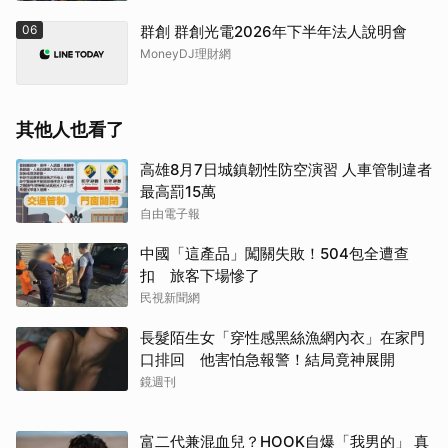
06
群創 群創光電2026年下半年法人說明會
MoneyDJ理財網
其他人也看了
高雄8月7日城鎮韌性防空演習 人車管制違者
最高罰15萬
自由電子報
中國「這產品」闖關失敗！504包全遭查
扣 旅客下場慘了
民視新聞網
長髮陌生女「穿性感黑絲漁網內衣」在家門
口排回 他害怕急報警！結局竟神展開
鏡週刊
富二代兼混血兒？HOOK自爆「我男的」 真