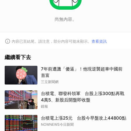
尚無內容。
內容已至結尾。請注意，部分內容可能未顯示。
查看資訊
繼續看下去
7年前遭譏「傻逼」！他現逆襲超車中國前
首富
三立新聞網
台積電、聯發科領軍 台股上漲300點再戰
4萬5、新股后開盤即收盤
鏡報
台積電上漲25元 台股今早盤攻上44800點
NOWNEWS今日新聞