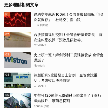
更多理財相關文章
01
違約交割飆近100億！金管會擬祭鐵腕「犯1
次就圈存」 杜絕空手套白狼
三立新聞網
02
台股頻傳違約交割！金管會研議祭新制 首
次違約恐改採「預收足額款券」
CTWANT
03
史上頭一遭！緯創股利二度延後發放 金管會
講話了
Newtalk
04
緯創股利2度延發史上首例 金管會說重
話：考慮收回股務自辦
CTWANT
05
年營收120億美元鐵礦砂巨頭出事了？銀行
凍結帳戶、礦商急切割
anue鉅亨網