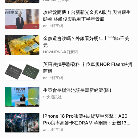
攻銀髮商機！台新新光金秀AI防詐與健康生
態圈 林維俊樂觀看下半年景氣
anue鉅亨網
金價還會跌嗎？外銀看好明年上半衝5千美
元
NOWNEWS今日新聞
英飛凌攜手聯發科 卡位車規NOR Flash缺貨
商機
anue鉅亨網
生策會長楊泮池談長壽新經濟(圖)
中央通訊社
iPhone 18 Pro漲價+缺貨雙重夾擊！A20
Pro良率高卻卡在DRAM 華爾街：新機1399
美元起跳
anue鉅亨網