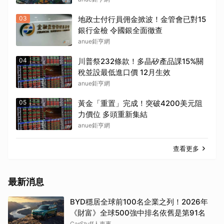
取消
03
地政士付行員佣金掀波！金管會已對15
銀行金檢 令國銀全面徹查
anue鉅亨網
04
川普祭232條款！多晶矽產品課15%關
稅並設最低進口價 12月生效
anue鉅亨網
05
黃金「重置」完成！突破4200美元阻
力價位 多頭重新集結
anue鉅亨網
查看更多
最新消息
BYD穩居全球前100名企業之列！2026年
《財富》全球500強中排名依舊是第91名
CarStuff人車事