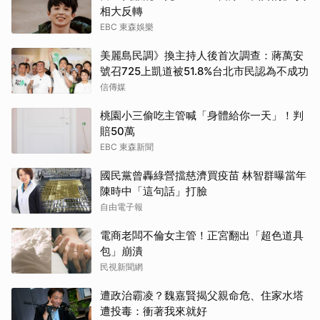
相大反轉
EBC 東森娛樂
美麗島民調》換主持人後首次調查：蔣萬安
號召725上凱道被51.8%台北市民認為不成功
信傳媒
桃園小三偷吃主管喊「身體給你一天」！判
賠50萬
EBC 東森新聞
國民黨曾轟綠營擋慈濟買疫苗 林智群曝當年
陳時中「這句話」打臉
自由電子報
電商老闆不倫女主管！正宮翻出「超色道具
包」崩潰
民視新聞網
遭政治霸凌？魏嘉賢揭父親命危、住家水塔
遭投毒：衝著我來就好