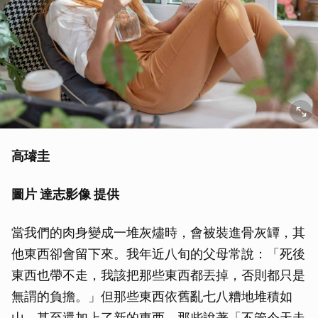
高璿圭
圖片 達志影像 提供
當我們的肉身變成一堆灰燼時，會被裝進骨灰罈，其
他東西卻會留下來。我年近八旬的父母常說：「死後
東西也帶不走，我該把那些東西都丟掉，否則都只是
無謂的負擔。」但那些東西依舊亂七八糟地堆積如
山，甚至還加上了新的東西。那些說著「不管今天走