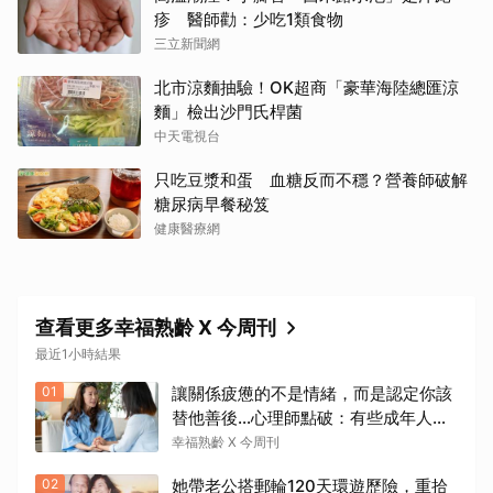
疹 醫師勸：少吃1類食物
三立新聞網
北市涼麵抽驗！OK超商「豪華海陸總匯涼
麵」檢出沙門氏桿菌
中天電視台
只吃豆漿和蛋 血糖反而不穩？營養師破解
糖尿病早餐秘笈
健康醫療網
查看更多幸福熟齡 X 今周刊
最近1小時結果
01
讓關係疲憊的不是情緒，而是認定你該
替他善後…心理師點破：有些成年人內
心仍在等待「媽媽」安撫
幸福熟齡 X 今周刊
02
她帶老公搭郵輪120天環遊歷險，重拾