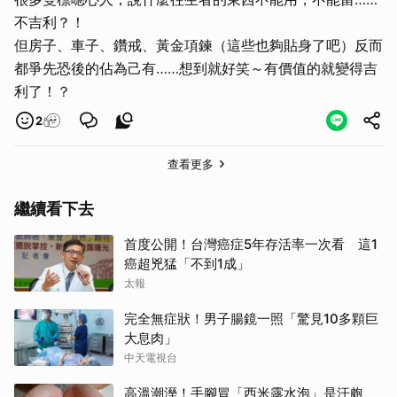
不吉利？！
但房子、車子、鑽戒、黃金項鍊（這些也夠貼身了吧）反而
都爭先恐後的佔為己有……想到就好笑～有價值的就變得吉
利了！？
2
查看更多
繼續看下去
首度公開！台灣癌症5年存活率一次看 這1
癌超兇猛「不到1成」
太報
完全無症狀！男子腸鏡一照「驚見10多顆巨
大息肉」
中天電視台
高溫潮溼！手腳冒「西米露水泡」是汗皰