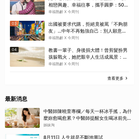
相戀興趣、幸福往事，攜手圓夢：50
後，要當懂生活演員！
幸福熟齡 X 今周刊
03
出國被要求代購，拒絕竟被罵「不夠朋
友」…中年不再勉強自己：別人願意幫
忙是情分，不是本分
幸福熟齡 X 今周刊
04
教書一輩子、身後捐大體！曾剪髮扮男
孩躲戰火，她把艱辛人生活成風景：生
命價值在於成為祝福
幸福熟齡 X 今周刊
查看更多
最新消息
中醫師陳曉萱專欄／每天一杯冰手搖，為什
麼妳愈喝愈累？中醫師提醒女生喝冰前先看
體質
姊妹淘
8月11日 人生就是不斷地嘗試