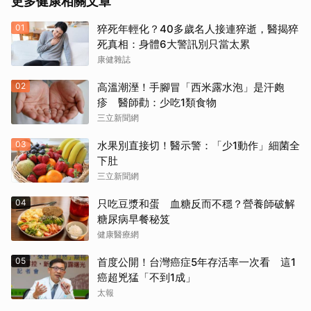
更多健康相關文章
01
猝死年輕化？40多歲名人接連猝逝，醫揭猝
死真相：身體6大警訊別只當太累
康健雜誌
02
高溫潮溼！手腳冒「西米露水泡」是汗皰
疹 醫師勸：少吃1類食物
三立新聞網
03
水果別直接切！醫示警：「少1動作」細菌全
下肚
三立新聞網
04
只吃豆漿和蛋 血糖反而不穩？營養師破解
糖尿病早餐秘笈
健康醫療網
05
首度公開！台灣癌症5年存活率一次看 這1
癌超兇猛「不到1成」
太報