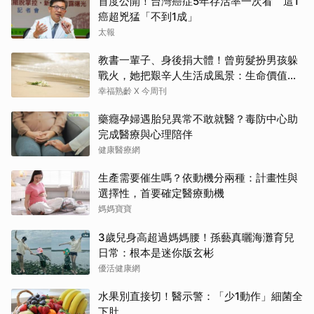
首度公開！台灣癌症5年存活率一次看 這1
癌超兇猛「不到1成」
太報
教書一輩子、身後捐大體！曾剪髮扮男孩躲
戰火，她把艱辛人生活成風景：生命價值在
於成為祝福
幸福熟齡 X 今周刊
藥癮孕婦遇胎兒異常不敢就醫？毒防中心助
完成醫療與心理陪伴
健康醫療網
生產需要催生嗎？依動機分兩種：計畫性與
選擇性，首要確定醫療動機
媽媽寶寶
3歲兒身高超過媽媽腰！孫藝真曬海灘育兒
日常：根本是迷你版玄彬
優活健康網
水果別直接切！醫示警：「少1動作」細菌全
下肚