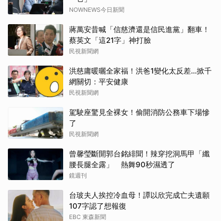
取消
NOWNEWS今日新聞
蔣萬安昔喊「信慈濟還是信民進黨」翻車！
蔡英文「這21字」神打臉
民視新聞網
洪慈庸暖曬全家福！洪爸1變化太反差…掀千
網關切：平安健康
民視新聞網
駕駛座驚見全裸女！偷開消防公務車下場慘
了
民視新聞網
曾馨瑩斷開郭台銘緋聞！辣穿挖洞馬甲「纖
腰長腿全露」 熱舞90秒濕透了
鏡週刊
台玻夫人挨控冷血母！譚以欣完成亡夫遺願
107字認了想報復
EBC 東森新聞