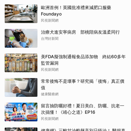
歐洲首例！英國批准禮來減肥口服藥
Foundayo
民視新聞網
治療犬進安寧病房 部桃陪病友溫柔同行
台灣好新聞
美FDA擬強制通報食品添加物 終結60多年
監管漏洞
民視新聞網
常常後悔不是壞事？研究揭「後悔」真正價
值
健康醫療網
留言抽防曬好禮！夏日美白、防曬、抗老一
次搞懂！《靖心之道》EP16
民視新聞網
健康網》三酸甘油酯飆高別只怪油！ 醫揭真