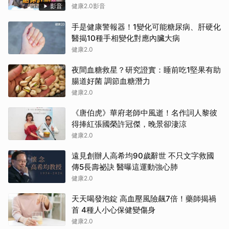
影音
健康2.0影音
手是健康警報器！1變化可能糖尿病、肝硬化
醫揭10種手相變化對應內臟大病
健康2.0
夜間血糖救星？研究證實：睡前吃1堅果有助
腸道好菌 調節血糖潛力
健康2.0
《唐伯虎》華府老師中風逝！名作詞人黎彼
得捧紅張國榮許冠傑，晚景卻淒涼
健康2.0
遠見創辦人高希均90歲辭世 不只文字救國
傳5長壽祕訣 醫曝這運動強心肺
健康2.0
天天喝發泡錠 高血壓風險飆7倍！藥師揭禍
首 4種人小心保健變傷身
健康2.0