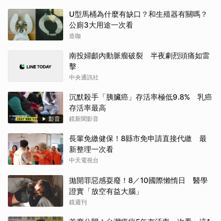
U型馬桶為什麼有缺口？和生殖器有關嗎？
公廁3大用途一次看
造咖
南投婦顱內動脈瘤破裂 半夜劇烈頭痛如雷
擊
中央通訊社
沉默殺手「胰臟癌」存活率極低9.8% 乳癌
存活率最高
影音
鏡新聞影音
長輩免繳健保！8縣市免申請直接代繳 最
新整理一次看
中天電視台
拋開罪惡感耍廢！8／10國際懶惰日 醫學
證實「放空有益大腦」
鏡週刊