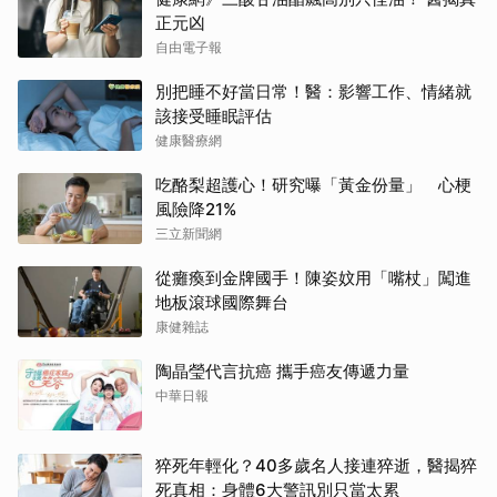
正元凶
自由電子報
別把睡不好當日常！醫：影響工作、情緒就
該接受睡眠評估
健康醫療網
吃酪梨超護心！研究曝「黃金份量」 心梗
風險降21%
三立新聞網
從癱瘓到金牌國手！陳姿妏用「嘴杖」闖進
地板滾球國際舞台
康健雜誌
陶晶瑩代言抗癌 攜手癌友傳遞力量
中華日報
猝死年輕化？40多歲名人接連猝逝，醫揭猝
死真相：身體6大警訊別只當太累