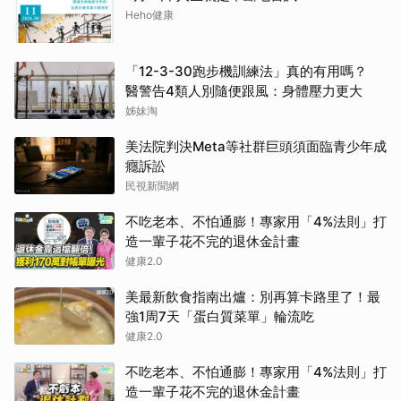
Heho健康
「12-3-30跑步機訓練法」真的有用嗎？
醫警告4類人別隨便跟風：身體壓力更大
姊妹淘
美法院判決Meta等社群巨頭須面臨青少年成
癮訴訟
民視新聞網
不吃老本、不怕通膨！專家用「4%法則」打
造一輩子花不完的退休金計畫
健康2.0
美最新飲食指南出爐：別再算卡路里了！最
強1周7天「蛋白質菜單」輪流吃
健康2.0
不吃老本、不怕通膨！專家用「4%法則」打
造一輩子花不完的退休金計畫