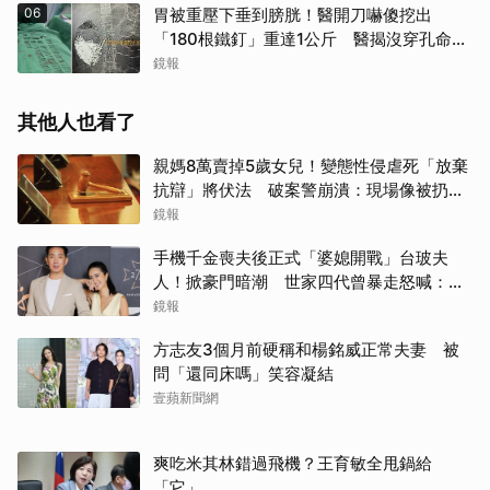
06
胃被重壓下垂到膀胱！醫開刀嚇傻挖出
「180根鐵釘」重達1公斤 醫揭沒穿孔命大
全靠它
鏡報
其他人也看了
親媽8萬賣掉5歲女兒！變態性侵虐死「放棄
抗辯」將伏法 破案警崩潰：現場像被扔掉
的洋娃娃
鏡報
手機千金喪夫後正式「婆媳開戰」台玻夫
人！掀豪門暗潮 世家四代曾暴走怒喊：我
只是一個年輕人
鏡報
方志友3個月前硬稱和楊銘威正常夫妻 被
問「還同床嗎」笑容凝結
壹蘋新聞網
爽吃米其林錯過飛機？王育敏全甩鍋給
「它」