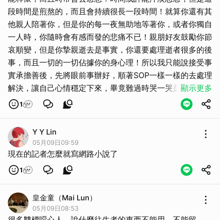
段時間是煎熬的，而且會持續很長一段時間！就算你還有其
他親人陪著你，但是你的每一夜無助地等著你，或者你獨自
一人時，你隨時會有感而發的悲痛不已！親朋好友鼓勵你節
哀順變，但是你摯親逝去是事實，你還要處理逝者很多的後
事，而且一切的一切佔據你的身心理！所以我只能說接受事
實承擔善後，先將眼前事辦好，順著SOP一樣一樣的去處理
解決，讓自己心情穩定下來，畢竟難過時哭一哭是正常發
顯示更多
洩，哭著笑著都得過日子活下去！
1
Y Y Lin
05月09日09:59
現在的記者怎麼就寫網路小說了
1
皇金童（Mai Lun）
05月09日08:53
很多雙標噁心人，說什麼往生者的東西不能用，不能留……