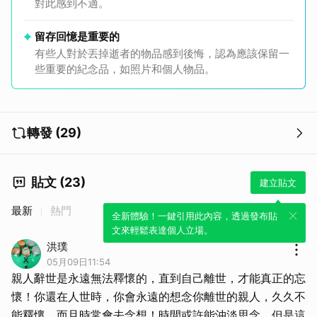
對此感到不適。
留存回憶是重要的
有些人對於丟掉逝者的物品感到後悔，認為應該保留一
些重要的紀念品，如照片和個人物品。
轉發 (29)
貼文 (23)
建立貼文
最新
熱門
全新體驗！一鍵引用此內容，透過發布貼
文來輕鬆表達個人立場。
洪璞
05月09日11:54
親人辭世是永遠無法釋懷的，直到自己離世，才能真正的忘
懷！你還在人世時，你會永遠的想念你離世的親人，久久不
能釋懷，而且時常會去念想！時間或許能沖淡思念，但是這