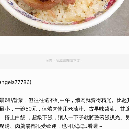
廣告（請繼續閱讀本文）
 angela77786)
晨6點營業，但往往還不到中午，爌肉就賣得精光。比起
最小，一碗50元，但爌肉使用老滷汁、古早味醬油、甘
，搭上白飯 ，超級下飯，讓人一下子就將整碗飯扒光。
腐湯、肉羹湯都很受歡迎，也可以試試看喔～