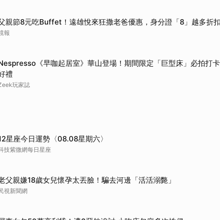
取消
父親節8元吃Buffet！遠雄悅來狂撒老爸優惠，身分證「8」越多折
鏡報
Nespresso《早咖起居室》華山登場！期間限定「巨型床」必拍打
好禮
Zeek玩家誌
12星座今日運勢〈08.08星期六〉
科技紫微網每日星座
老父親嫌18歲女兒懷孕太丟臉！騙去河邊「活活溺斃」
民視新聞網