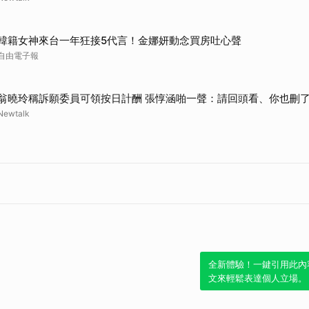
韓籍女神來台一年狂接5代言！金娜妍動念買房吐心聲
自由電子報
翁曉玲稱訴願委員可領按日計酬 張惇涵啪一聲：請回頭看、你也刪了
Newtalk
全新體驗！一鍵引用此內
文來輕鬆表達個人立場。