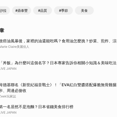
筍沙拉
#鼎泰豐
#品質
#季節
美食
章
致癌油風暴後，家裡的油還能吃嗎？食用油怎麼挑？炒菜、煎炸、涼
Marie Claire美麗佳人
「丼飯」為什麼叫這個名字？日本專家告訴你相關小知識＆美味吃法
LIVE JAPAN
肯德基聯名《新世紀福音戰士》！「EVA紅白雙醬搭配爆脆無骨雞
卡、周邊必搶收
Zeek玩家誌
第一名居然不是泡麵？日本省錢美食排行榜
LIVE JAPAN