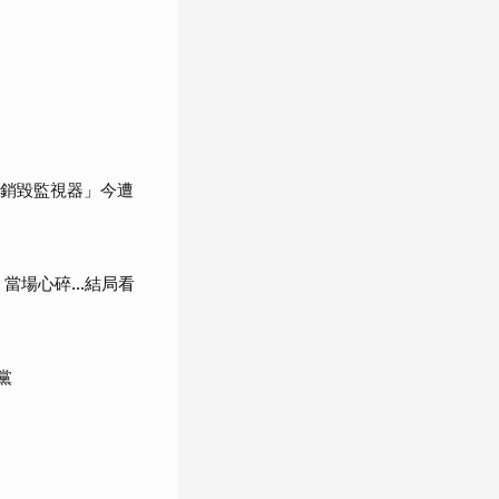
「銷毀監視器」今遭
當場心碎...結局看
黨