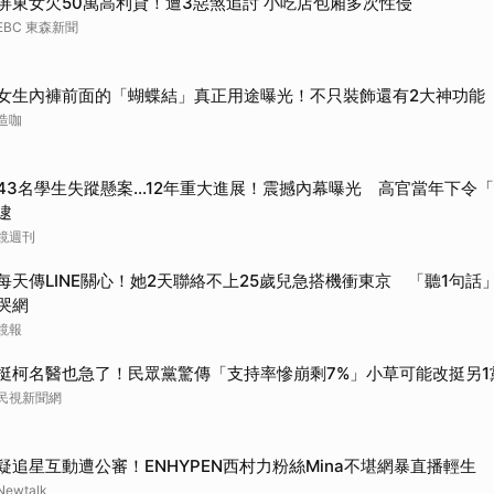
屏東女欠50萬高利貸！遭3惡煞追討 小吃店包廂多次性侵
EBC 東森新聞
女生內褲前面的「蝴蝶結」真正用途曝光！不只裝飾還有2大神功能
造咖
43名學生失蹤懸案...12年重大進展！震撼內幕曝光 高官當年下令
逮
鏡週刊
每天傳LINE關心！她2天聯絡不上25歲兒急搭機衝東京 「聽1句話」
哭網
鏡報
挺柯名醫也急了！民眾黨驚傳「支持率慘崩剩7%」小草可能改挺另1
民視新聞網
疑追星互動遭公審！ENHYPEN西村力粉絲Mina不堪網暴直播輕生
Newtalk