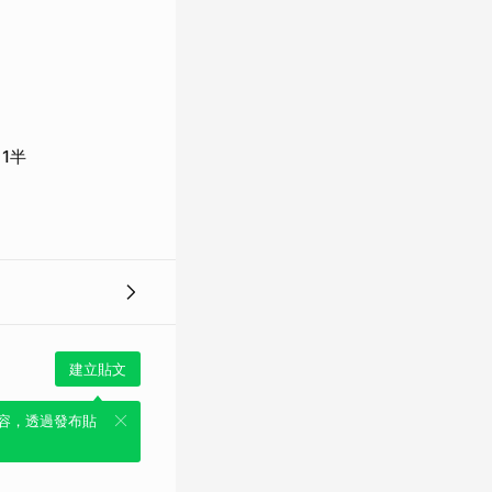
1半
建立貼文
容，透過發布貼