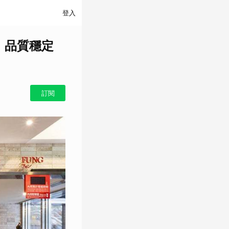
登入
：品質穩定
訂閱