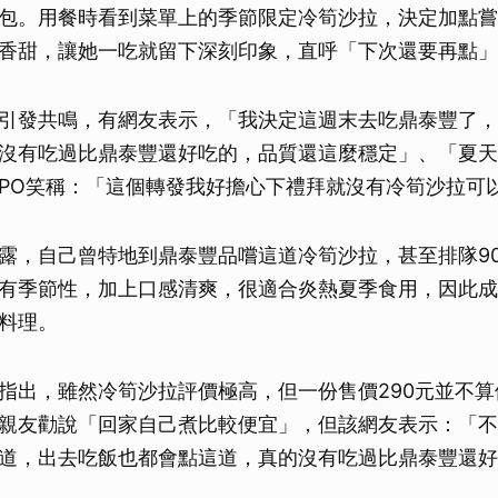
包。用餐時看到菜單上的季節限定冷筍沙拉，決定加點嘗
香甜，讓她一吃就留下深刻印象，直呼「下次還要再點」
引發共鳴，有網友表示，「我決定這週末去吃鼎泰豐了，
沒有吃過比鼎泰豐還好吃的，品質還這麼穩定」、「夏天
PO笑稱：「這個轉發我好擔心下禮拜就沒有冷筍沙拉可
露，自己曾特地到鼎泰豐品嚐這道冷筍沙拉，甚至排隊9
有季節性，加上口感清爽，很適合炎熱夏季食用，因此成
料理。
指出，雖然冷筍沙拉評價極高，但一份售價290元並不
親友勸說「回家自己煮比較便宜」，但該網友表示：「不
道，出去吃飯也都會點這道，真的沒有吃過比鼎泰豐還好