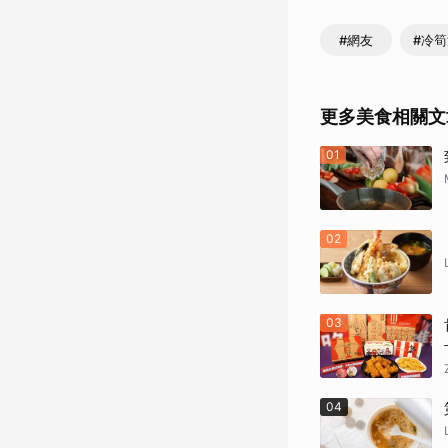
#網友
#冷
更多美食相關文
01
02
03
04