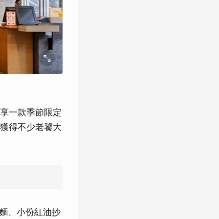
享一款季節限定
獲得不少老饕大
醬麵、小份紅油抄