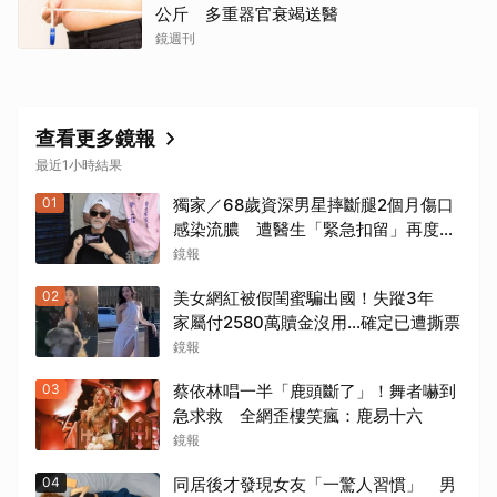
公斤 多重器官衰竭送醫
鏡週刊
查看更多鏡報
最近1小時結果
01
獨家／68歲資深男星摔斷腿2個月傷口
感染流膿 遭醫生「緊急扣留」再度動
刀！妻心力交瘁曝現況
鏡報
02
美女網紅被假閨蜜騙出國！失蹤3年
家屬付2580萬贖金沒用…確定已遭撕票
鏡報
03
蔡依林唱一半「鹿頭斷了」！舞者嚇到
急求救 全網歪樓笑瘋：鹿易十六
鏡報
04
同居後才發現女友「一驚人習慣」 男