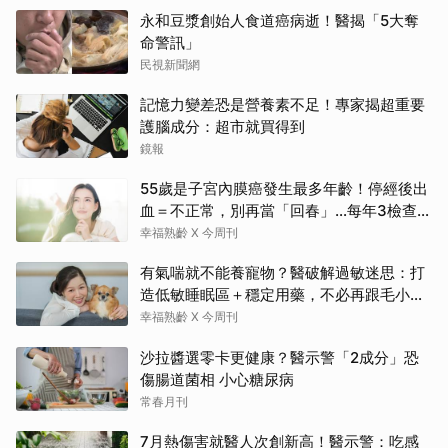
永和豆漿創始人食道癌病逝！醫揭「5大奪
命警訊」
民視新聞網
記憶力變差恐是營養素不足！專家揭超重要
護腦成分：超市就買得到
鏡報
55歲是子宮內膜癌發生最多年齡！停經後出
血＝不正常，別再當「回春」…每年3檢查保
命：早期治癒率達9成5
幸福熟齡 X 今周刊
有氣喘就不能養寵物？醫破解過敏迷思：打
造低敏睡眠區＋穩定用藥，不必再跟毛小孩
分離
幸福熟齡 X 今周刊
沙拉醬選零卡更健康？醫示警「2成分」恐
傷腸道菌相 小心糖尿病
常春月刊
7月熱傷害就醫人次創新高！醫示警：吃感