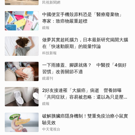
民視新聞網
中國便宜手機殼原料恐是「醫療廢棄物」
專家：致癌物嚴重超標
鏡報
做夢其實超耗腦力，日本最新研究揭開大腦
在「快速動眼期」的能量悖論
科技新報
一下雨膝蓋、腳踝就痛？ 中醫授「4個好
習慣」改善關節不適
鏡週刊
2好友接連罹「大腸癌」病逝 營養師曝
「共同症狀」容易被忽略：還以為只是壓力
大
鏡報
破解胰臟癌隱身機制！雙重免疫治療小鼠實
驗見效
中天電視台