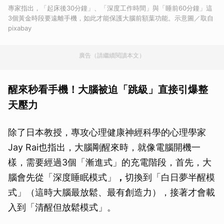
專家指出，「起床後30分鐘」、「深度工作時間」與「睡前60分鐘」這
3個黃金時段要遠離手機，如此才能保護大腦前額葉功能。示意圖／取自
pixabay
廣告（請繼續閱讀本文）
醒來秒看手機！大腦被迫「跳級」直接引爆整
天壓力
除了日本教授，專攻心理健康神經科學的心理學家
Jay Rai也指出，大腦剛醒來時，就像電腦開機一
樣，需要經過3個「漸進式」的充電階段，首先，大
腦會先從「深度睡眠模式」
，
切換到「白日夢半醒模
式」（這時大腦最放鬆、最有創造力），接著才會載
入到「清醒但放鬆模式」。