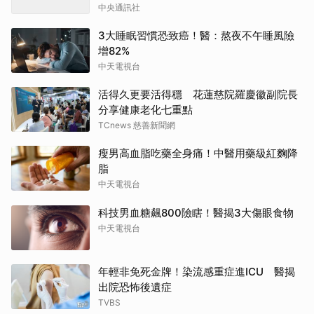
中央通訊社
3大睡眠習慣恐致癌！醫：熬夜不午睡風險
增82%
中天電視台
活得久更要活得穩 花蓮慈院羅慶徽副院長
分享健康老化七重點
TCnews 慈善新聞網
瘦男高血脂吃藥全身痛！中醫用藥級紅麴降
脂
中天電視台
科技男血糖飆800險瞎！醫揭3大傷眼食物
中天電視台
年輕非免死金牌！染流感重症進ICU 醫揭
出院恐怖後遺症
TVBS