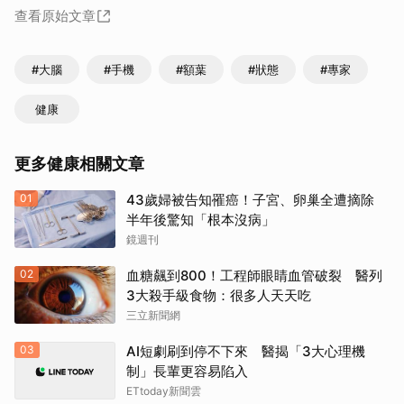
查看原始文章
#大腦
#手機
#額葉
#狀態
#專家
健康
更多健康相關文章
01
43歲婦被告知罹癌！子宮、卵巢全遭摘除
半年後驚知「根本沒病」
鏡週刊
02
血糖飆到800！工程師眼睛血管破裂 醫列
3大殺手級食物：很多人天天吃
三立新聞網
03
AI短劇刷到停不下來 醫揭「3大心理機
制」長輩更容易陷入
ETtoday新聞雲