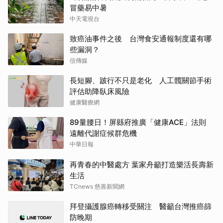
冒藥易中暑
中天電視台
致癌油事件之後 台灣食安通報制度還有哪
些漏洞？
信傳媒
長短腳、跛行不只是老化 人工髖關節手術
評估助降臥床風險
健康醫療網
89量腰日！屏縣府推廣「健康ACE」法則
遠離代謝症候群危機
中華日報
再青春的中醫處方 葉家舟籲打造樂活長壽新
生活
TCnews 慈善新聞網
拜登攝護腺癌轉移受關注 醫籲台灣推癌篩
防晚期