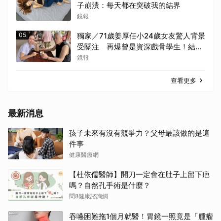
子崩潰：每天都在突破我的結界
鏡報
05
獨家／71歲姜厚任小24歲女友驚人背景
受關注 再爆曾是資深戲骨學生！結識
10多年私下為人曝光
鏡報
查看更多
最新消息
孩子未來有沒有競爭力？父母最該做的是這
件事
健康醫療網
【杜依儒醫師】開刀一定會在肚子上留下疤
嗎？自然孔手術是什麼？
問8健康諮詢網
吞嚥困難拖1個月就醫！胃鏡一照竟是「腫瘤