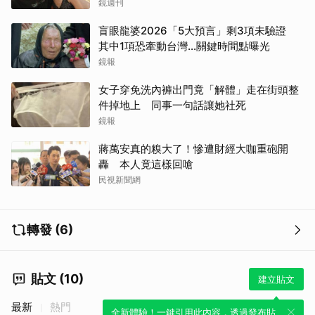
鏡週刊
盲眼龍婆2026「5大預言」剩3項未驗證
其中1項恐牽動台灣...關鍵時間點曝光
鏡報
女子穿免洗內褲出門竟「解體」走在街頭整
件掉地上 同事一句話讓她社死
鏡報
取消
蔣萬安真的糗大了！慘遭財經大咖重砲開
轟 本人竟這樣回嗆
民視新聞網
轉發 (6)
貼文 (10)
建立貼文
最新
熱門
全新體驗！一鍵引用此內容，透過發布貼