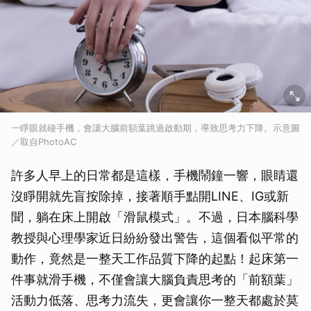
一睜眼就碰手機，會讓大腦前額葉跳過啟動期，導致思考力下降。示意圖
／取自PhotoAC
許多人早上的日常都是這樣，手機鬧鐘一響，眼睛還
沒睜開就先盲按除掉，接著順手點開LINE、IG或新
聞，躺在床上開啟「滑鼠模式」。不過，日本腦科學
教授與心理學家近日紛紛發出警告，這個看似平常的
動作，竟然是一整天工作品質下降的起點！起床第一
件事就滑手機，不僅會讓大腦負責思考的「前額葉」
活動力低落、思考力流失，更會讓你一整天都處於莫