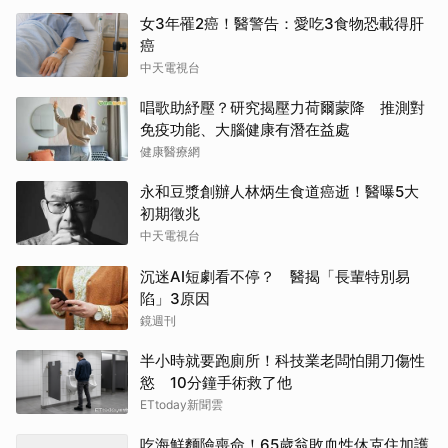
女3年罹2癌！醫警告：愛吃3食物恐載得肝
癌
中天電視台
唱歌助紓壓？研究揭壓力荷爾蒙降 推測對
免疫功能、大腦健康有潛在益處
健康醫療網
永和豆漿創辦人林炳生食道癌逝！醫曝5大
初期徵兆
中天電視台
沉迷AI短劇看不停？ 醫揭「長輩特別易
陷」3原因
鏡週刊
半小時就要跑廁所！科技業老闆怕開刀傷性
慾 10分鐘手術救了他
ETtoday新聞雲
吃海鮮麵險喪命！65歲翁敗血性休克住加護