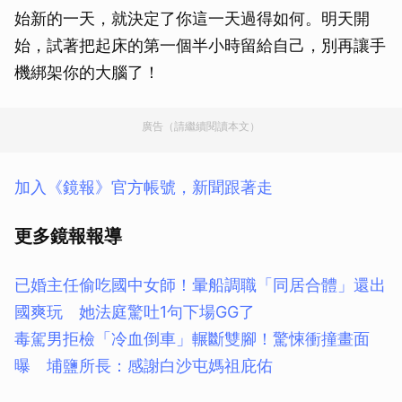
始新的一天，就決定了你這一天過得如何。明天開
始，試著把起床的第一個半小時留給自己，別再讓手
機綁架你的大腦了！
廣告（請繼續閱讀本文）
加入《鏡報》官方帳號，新聞跟著走
更多鏡報報導
已婚主任偷吃國中女師！暈船調職「同居合體」還出
國爽玩 她法庭驚吐1句下場GG了
毒駕男拒檢「冷血倒車」輾斷雙腳！驚悚衝撞畫面
曝 埔鹽所長：感謝白沙屯媽祖庇佑