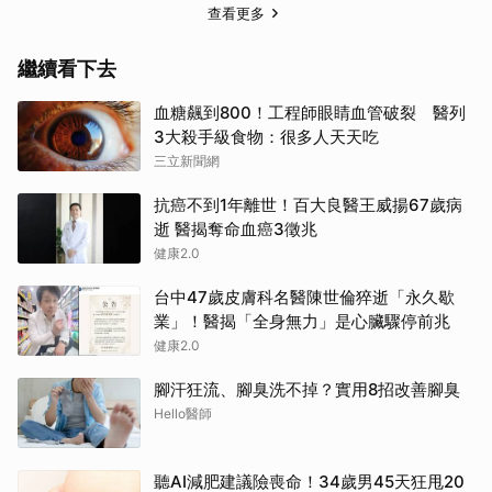
查看更多
繼續看下去
血糖飆到800！工程師眼睛血管破裂 醫列
3大殺手級食物：很多人天天吃
三立新聞網
抗癌不到1年離世！百大良醫王威揚67歲病
逝 醫揭奪命血癌3徵兆
健康2.0
台中47歲皮膚科名醫陳世倫猝逝「永久歇
業」！醫揭「全身無力」是心臟驟停前兆
健康2.0
腳汗狂流、腳臭洗不掉？實用8招改善腳臭
Hello醫師
聽AI減肥建議險喪命！34歲男45天狂甩20