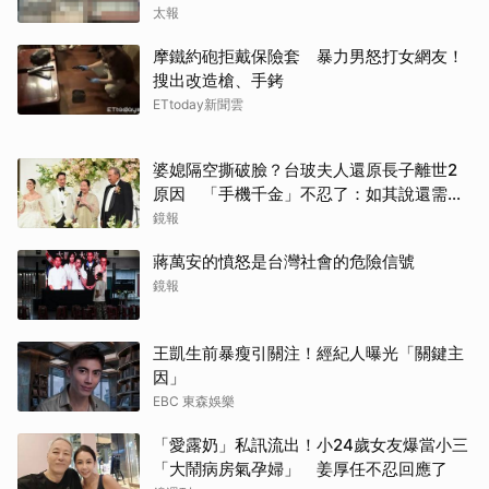
太報
摩鐵約砲拒戴保險套 暴力男怒打女網友！
搜出改造槍、手銬
ETtoday新聞雲
婆媳隔空撕破臉？台玻夫人還原長子離世2
原因 「手機千金」不忍了：如其說還需要
離開嗎？
鏡報
蔣萬安的憤怒是台灣社會的危險信號
鏡報
王凱生前暴瘦引關注！經紀人曝光「關鍵主
因」
EBC 東森娛樂
「愛露奶」私訊流出！小24歲女友爆當小三
「大鬧病房氣孕婦」 姜厚任不忍回應了