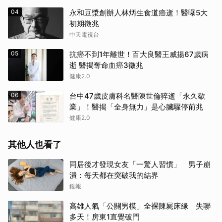
04
永和豆漿創辦人林炳生食道癌逝！醫曝5大
初期徵兆
中天電視台
05
抗癌不到1年離世！百大良醫王威揚67歲病
逝 醫揭奪命血癌3徵兆
健康2.0
06
台中47歲皮膚科名醫陳世倫猝逝「永久歇
業」！醫揭「全身無力」是心臟驟停前兆
健康2.0
其他人也看了
同居後才發現女友「一驚人習慣」 男子崩
潰：每天都在突破我的結界
鏡報
高雄人氣「公關男模」全裸陳屍床緣 失聯
多天！房東1直覺破門