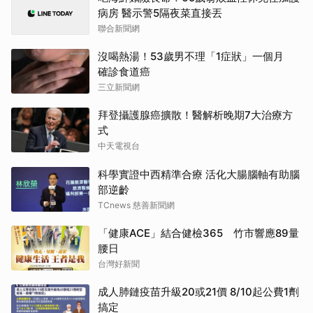
病房 醫示警5隔夜菜直接丟
聯合新聞網
沒喝熱湯！53歲男不理「1症狀」一個月
確診食道癌
三立新聞網
拜登攝護腺癌擴散！醫解析晚期7大治療方
式
中天電視台
科學實證中西精準合療 活化大腸腦軸有助腦
部逆齡
TCnews 慈善新聞網
「健康ACE」結合健檢365 竹市響應89量
腰日
台灣好新聞
成人肺鏈疫苗升級20或21價 8/10起公費1劑
搞定