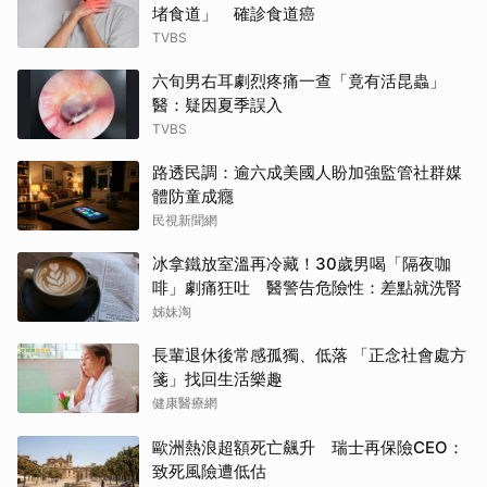
堵食道」 確診食道癌
TVBS
六旬男右耳劇烈疼痛一查「竟有活昆蟲」
醫：疑因夏季誤入
TVBS
路透民調：逾六成美國人盼加強監管社群媒
體防童成癮
民視新聞網
冰拿鐵放室溫再冷藏！30歲男喝「隔夜咖
啡」劇痛狂吐 醫警告危險性：差點就洗腎
姊妹淘
長輩退休後常感孤獨、低落 「正念社會處方
箋」找回生活樂趣
健康醫療網
歐洲熱浪超額死亡飆升 瑞士再保險CEO：
致死風險遭低估