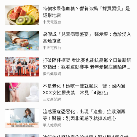
特價水果傷血糖？營養師揭「採買習慣」是
隱形地雷
中天電視台
暑假成「兒童病毒盛宴」 醫示警：急診湧入
高燒孩童
中天電視台
打破陪伴框架 看比賽也能抗憂鬱？日最新研
究指出：觀看運動賽事 老年憂鬱症風險降低
3成
優活健康網
不是老化！她咳一聲就漏尿 醫：國內逾
20%女性尿失禁 常見「4徵兆」
三立新聞網
流感重症恐惡化，出現「這些」症狀別再
等！醫籲：別因非流感季就掉以輕心
華人健康網