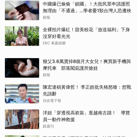
中國爆已偷偷「鎖國」！大批民眾申請護照
無理由「不通過」...學者憂1類台灣人恐遭殃
鏡報
全裸拍片爆紅！甜美校花「放送福利」下身
沒穿好看光光
EBC 東森娛樂
狠父3.6萬賣掉8個月大女兒！爽買新手機與
摩托車 部落闖庇護所搶娃
鏡報
陳宏達槓黃偉哲！ 李正皓批失格怒嗆：想戰
先請辭
自由電子報
取消
洋妞「穿透視高衩裝」逛越南古蹟！ 導覽
員一動作神救援
鏡週刊