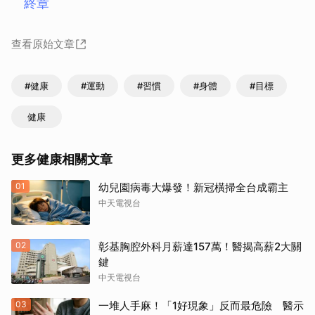
終章
查看原始文章
#健康
#運動
#習慣
#身體
#目標
健康
更多健康相關文章
01
幼兒園病毒大爆發！新冠橫掃全台成霸主
中天電視台
02
彰基胸腔外科月薪達157萬！醫揭高薪2大關
鍵
中天電視台
03
一堆人手麻！「1好現象」反而最危險 醫示