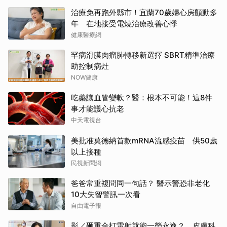
治療免再跑外縣市！宜蘭70歲婦心房顫動多
年 在地接受電燒治療改善心悸
健康醫療網
罕病滑膜肉瘤肺轉移新選擇 SBRT精準治療
助控制病灶
NOW健康
吃藥讓血管變軟？醫：根本不可能！這8件
事才能護心抗老
中天電視台
美批准莫德納首款mRNA流感疫苗 供50歲
以上接種
民視新聞網
爸爸常重複問同一句話？ 醫示警恐非老化
10大失智警訊一次看
自由電子報
影／砸重金打雷射就能一勞永逸？ 皮膚科