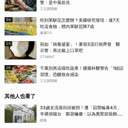
警：是中風前兆
三立新聞網
04
吃到苯駢芘怎麼辦？美國研究發現：連7天
吃這食物，體內苯駢芘降7成
健康2.0
05
宛如「病毒盛宴」！暑假3流行病齊發 醫
示警：再次戴上口罩吧
CTWANT
06
千萬別再這樣吃蔬果！腫瘤科醫警告「1錯誤
習慣」恐釀致命感染
三立新聞網
其他人也看了
33歲女流落街頭被拐！遭「囚禁輪暴4月」
半裸掛陽台 鄰居嚇傻：以為萬聖節裝飾...
主謀竟與妻小同住
鏡報