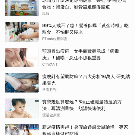
冰箱放什麼決定你的健康！醫公開4種必備
食物：補蛋白、顧骨骼還能養腸道
鏡報
99%人戒不了糖！營養師曝「黃金時機」吃
甜食 不怕胖又慢老
ETtoday新聞雲
額頭冒出痘痘 女手癢猛摳竟成「病毒
疣」！醫嘆：忍住不抓很重要
CTWANT
瘦瘦針有望助防癌？台大分析16萬人 研究結
果曝光
常春月刊
寶寶幾度算發燒？5種正確測量體溫的方
法：耳溫測量快、額溫快速便利
優活健康網
新冠疫情再起！暑假旅遊感染風險增 專家
教你這樣做好防護