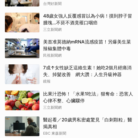
台灣好新聞
48歲女強人反覆感冒以為小病！摸到脖子冒
腫塊...不菸不酒竟罹口咽癌
三立新聞網
美首准莫德納mRNA流感疫苗！另爆美生菜
辣椒集體中毒
民視新聞網
7成↑女性缺乏這維生素！她吃2個月經痛消
失、掉髮改善 網大讚：人生升級神器
鏡報
比果汁恐怖！「水果1吃法」狠奪命：恐害人
心律不整、心臟驟停
三立新聞網
醫起看／20歲男私密處驚見「白刺顆粒」醫
揭真相
EBC 東森新聞