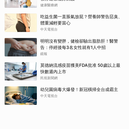
健康醫療網
吃益生菌一直脹氣放屁？營養師警告惡臭、
體重減輕要當心
中天電視台
明明沒有變胖，健檢卻驗出脂肪肝！醫警
告：停經後每3名女性就有1人中招
鏡報
莫德納流感疫苗獲美FDA批准 50歲以上最
快數週內上市
民視新聞網
幼兒園病毒大爆發！新冠橫掃全台成霸主
中天電視台