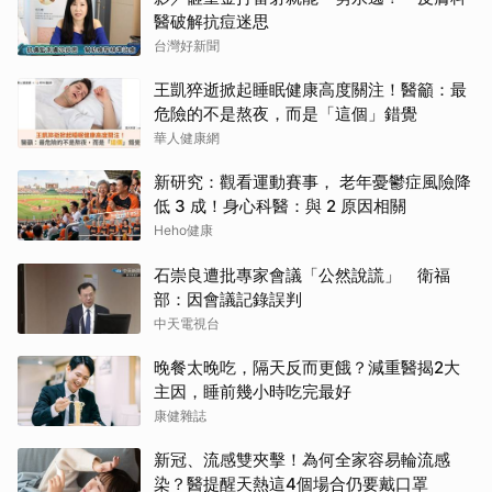
醫破解抗痘迷思
台灣好新聞
王凱猝逝掀起睡眠健康高度關注！醫籲：最
危險的不是熬夜，而是「這個」錯覺
華人健康網
新研究：觀看運動賽事， 老年憂鬱症風險降
低 3 成！身心科醫：與 2 原因相關
Heho健康
石崇良遭批專家會議「公然說謊」 衛福
部：因會議記錄誤判
中天電視台
晚餐太晚吃，隔天反而更餓？減重醫揭2大
主因，睡前幾小時吃完最好
康健雜誌
新冠、流感雙夾擊！為何全家容易輪流感
染？醫提醒天熱這4個場合仍要戴口罩