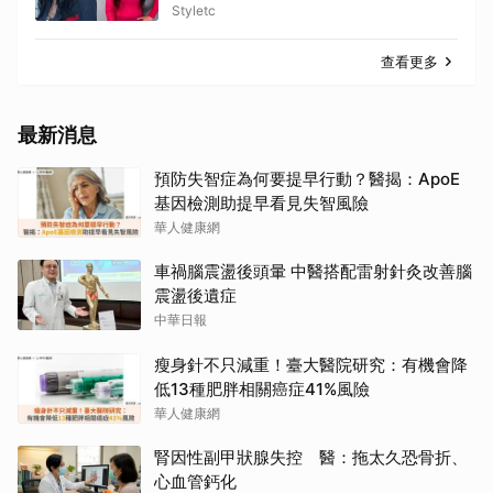
下一秒要講星象
Styletc
查看更多
最新消息
預防失智症為何要提早行動？醫揭：ApoE
基因檢測助提早看見失智風險
華人健康網
車禍腦震盪後頭暈 中醫搭配雷射針灸改善腦
震盪後遺症
中華日報
瘦身針不只減重！臺大醫院研究：有機會降
低13種肥胖相關癌症41%風險
華人健康網
腎因性副甲狀腺失控 醫：拖太久恐骨折、
心血管鈣化