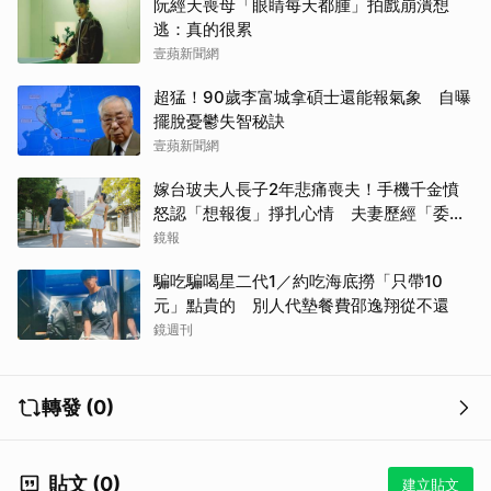
阮經天喪母「眼睛每天都腫」拍戲崩潰想
逃：真的很累
壹蘋新聞網
超猛！90歲李富城拿碩士還能報氣象 自曝
擺脫憂鬱失智秘訣
壹蘋新聞網
嫁台玻夫人長子2年悲痛喪夫！手機千金憤
怒認「想報復」掙扎心情 夫妻歷經「委屈
與不平」只能安靜
鏡報
騙吃騙喝星二代1／約吃海底撈「只帶10
元」點貴的 別人代墊餐費邵逸翔從不還
鏡週刊
轉發 (0)
貼文 (0)
建立貼文