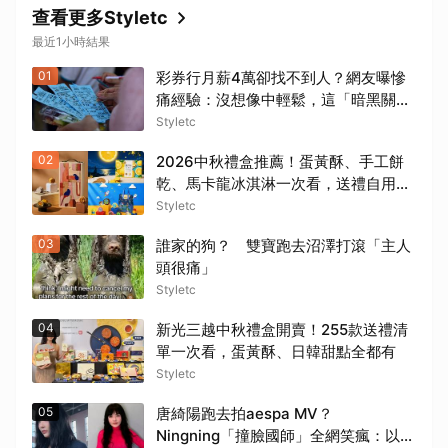
查看更多Styletc
最近1小時結果
01
彩券行月薪4萬卻找不到人？網友曝慘
痛經驗：沒想像中輕鬆，這「暗黑關
鍵」超勸退
Styletc
02
2026中秋禮盒推薦！蛋黃酥、手工餅
乾、馬卡龍冰淇淋一次看，送禮自用都
適合！
Styletc
03
誰家的狗？ 雙寶跑去沼澤打滾「主人
頭很痛」
Styletc
04
新光三越中秋禮盒開賣！255款送禮清
單一次看，蛋黃酥、日韓甜點全都有
Styletc
05
唐綺陽跑去拍aespa MV？
Ningning「撞臉國師」全網笑瘋：以為