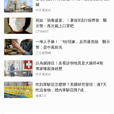
鍵
中天電視台
宛如「病毒盛宴」！暑假3流行病齊發 醫
示警：再次戴上口罩吧
CTWANT
一堆人手麻！「1好現象」反而最危險 醫示
警：是中風前兆
三立新聞網
以為腸躁症！友看診倒地竟是大腸癌4期
專家曝親身經歷
中天電視台
吃到苯駢芘怎麼辦？美國研究發現：連7天
吃這食物，體內苯駢芘降7成
健康2.0