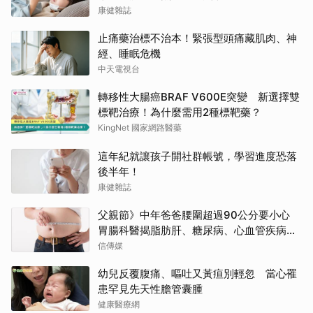
康健雜誌
止痛藥治標不治本！緊張型頭痛藏肌肉、神
經、睡眠危機
中天電視台
轉移性大腸癌BRAF V600E突變 新選擇雙
標靶治療！為什麼需用2種標靶藥？
KingNet 國家網路醫藥
這年紀就讓孩子開社群帳號，學習進度恐落
後半年！
康健雜誌
父親節》中年爸爸腰圍超過90公分要小心
胃腸科醫揭脂肪肝、糖尿病、心血管疾病
「連鎖危機」
信傳媒
幼兒反覆腹痛、嘔吐又黃疸別輕忽 當心罹
患罕見先天性膽管囊腫
健康醫療網