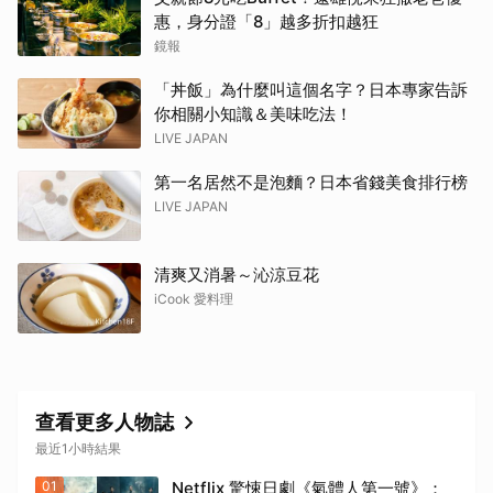
惠，身分證「8」越多折扣越狂
鏡報
「丼飯」為什麼叫這個名字？日本專家告訴
你相關小知識＆美味吃法！
LIVE JAPAN
第一名居然不是泡麵？日本省錢美食排行榜
LIVE JAPAN
清爽又消暑～沁涼豆花
iCook 愛料理
查看更多人物誌
最近1小時結果
01
Netflix 驚悚日劇《氣體人第一號》：