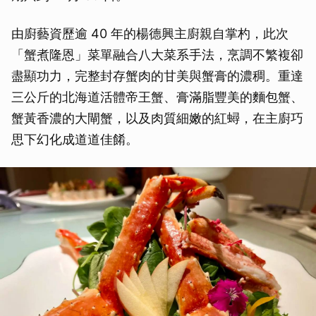
由廚藝資歷逾 40 年的楊德興主廚親自掌杓，此次
「蟹煮隆恩」菜單融合八大菜系手法，烹調不繁複卻
盡顯功力，完整封存蟹肉的甘美與蟹膏的濃稠。重達
三公斤的北海道活體帝王蟹、膏滿脂豐美的麵包蟹、
蟹黃香濃的大閘蟹，以及肉質細嫩的紅蟳，在主廚巧
思下幻化成道道佳餚。