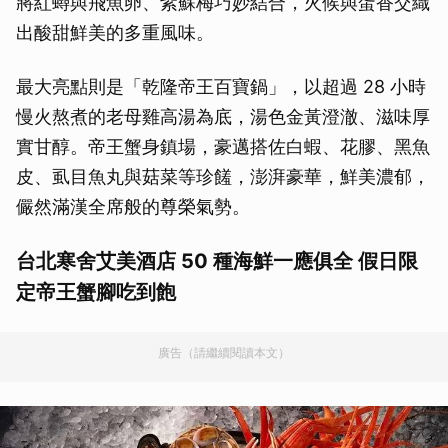
將紅蟳與飛魚卵、紫蘇梅巧妙結合，火候與蛋香交織
出酸甜鮮美的多重風味。
最大亮點則是「乾隆帝王百寶鍋」，以超過 28 小時
慢火熬煮的老母雞高湯為底，湯色金黃澄澈、滋味厚
實甘醇。帝王蟹身鎮場，豪邁搭佐白蝦、花膠、黑魚
皮、虱目魚丸與菇菜等珍饈，澎湃豪華，鮮美濃郁，
儼然滿漢全席般的尊榮氣勢。
台北寒舍艾美酒店 50 種海鮮一應俱全 假日限
定帝王蟹腳吃到飽
廣告（請繼續閱讀本文）