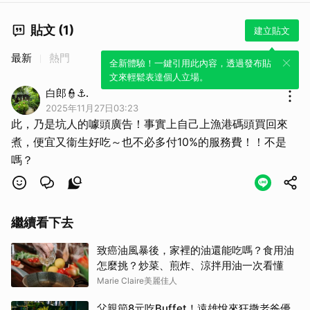
貼文 (1)
建立貼文
最新
熱門
全新體驗！一鍵引用此內容，透過發布貼
文來輕鬆表達個人立場。
白郎👮⚓️.
2025年11月27日03:23
此，乃是坑人的噱頭廣告！事實上自己上漁港碼頭買回來
煮，便宜又衞生好吃～也不必多付10%的服務費！！不是
嗎？
繼續看下去
致癌油風暴後，家裡的油還能吃嗎？食用油
怎麼挑？炒菜、煎炸、涼拌用油一次看懂
Marie Claire美麗佳人
父親節8元吃Buffet！遠雄悅來狂撒老爸優