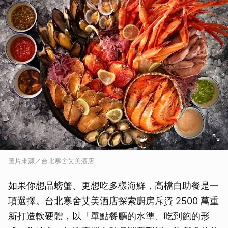
圖片來源／台北寒舍艾美酒店
如果你想品螃蟹、更想吃多樣海鮮，高檔自助餐是一
項選擇。台北寒舍艾美酒店探索廚房斥資 2500 萬重
新打造軟硬體，以「單點餐廳的水準、吃到飽的形