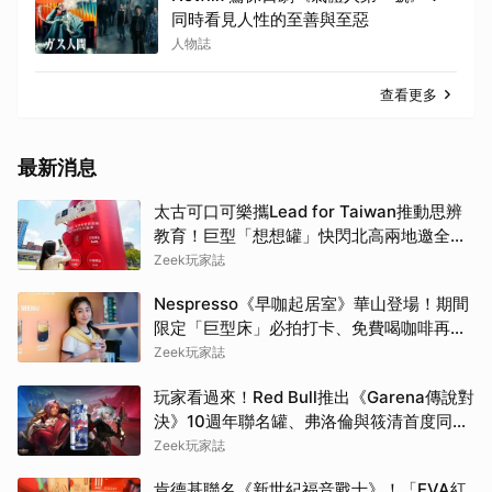
同時看見人性的至善與至惡
人物誌
查看更多
最新消息
太古可口可樂攜Lead for Taiwan推動思辨
教育！巨型「想想罐」快閃北高兩地邀全民
挑戰「打破慣性」
Zeek玩家誌
Nespresso《早咖起居室》華山登場！期間
限定「巨型床」必拍打卡、免費喝咖啡再拿
好禮
Zeek玩家誌
玩家看過來！Red Bull推出《Garena傳說對
決》10週年聯名罐、弗洛倫與筱清首度同框
必收藏
Zeek玩家誌
肯德基聯名《新世紀福音戰士》！「EVA紅