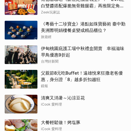
白雙醬搭配爆脆無骨雞腿霸」再推限定角色
卡、周邊必搶收
Zeek玩家誌
《粵藝十二珍寶盒》港點如珠寶藝術 臺中勤
美洲際明娟樓餐桌變成精品櫃位？
旅遊經
伊甸桃園庇護工場中秋禮盒開賣 幸福滋味
早鳥優惠9折起
台灣好新聞
父親節8元吃Buffet！遠雄悅來狂撒老爸優
惠，身分證「8」越多折扣越狂
鏡報
清爽又消暑～沁涼豆花
iCook 愛料理
大餐輕鬆做！烤塩豚
iCook 愛料理