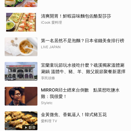
清爽開胃！鮮蝦蒜味麵包佐酪梨莎莎
iCook 愛料理
第一名居然不是泡麵？日本省錢美食排行榜
LIVE JAPAN
宜蘭童玩節玩水後吃什麼？礁溪獨家溫體涮
涮鍋 溫體牛、豬、羊、雞父親節聚餐新選擇
享民頭條
MIRROR邱士縉來台倒數 點菜想吃鹽水
雞：我很愛！
Styletc
金黃微焦、香氣逼人！韓式豬五花
愛料理 TV
影音