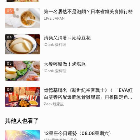
03
第一名居然不是泡麵？日本省錢美食排行榜
LIVE JAPAN
04
清爽又消暑～沁涼豆花
iCook 愛料理
05
大餐輕鬆做！烤塩豚
iCook 愛料理
06
肯德基聯名《新世紀福音戰士》！「EVA紅
白雙醬搭配爆脆無骨雞腿霸」再推限定角色
卡、周邊必搶收
Zeek玩家誌
其他人也看了
12星座今日運勢〈08.08星期六〉