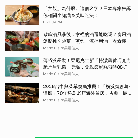
「丼飯」為什麼叫這個名字？日本專家告訴
你相關小知識＆美味吃法！
LIVE JAPAN
致癌油風暴後，家裡的油還能吃嗎？食用油
怎麼挑？炒菜、煎炸、涼拌用油一次看懂
Marie Claire美麗佳人
薄巧派暴動！亞尼克全新「特濃薄荷巧克力
脆片生乳捲」登場，父親節蛋糕限時88折
Marie Claire美麗佳人
2026台中無菜單燒鳥推薦！「横浜焼き鳥·
達磨」70年燒鳥老店海外首店，古典「團扇
控火」技法成就銷魂美味
Marie Claire美麗佳人