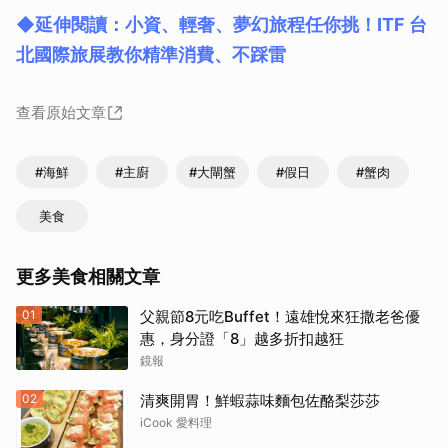
◆延伸閱讀：小資、輕奢、夢幻旅程任你挑！ITF 台
北國際旅展教你精準消費、不踩雷
查看原始文章
#海鮮
#主廚
#大閘蟹
#假日
#蟹肉
美食
更多美食相關文章
01
父親節8元吃Buffet！遠雄悅來狂撒老爸優
惠，身分證「8」越多折扣越狂
鏡報
02
清爽開胃！鮮蝦蒜味麵包佐酪梨莎莎
iCook 愛料理