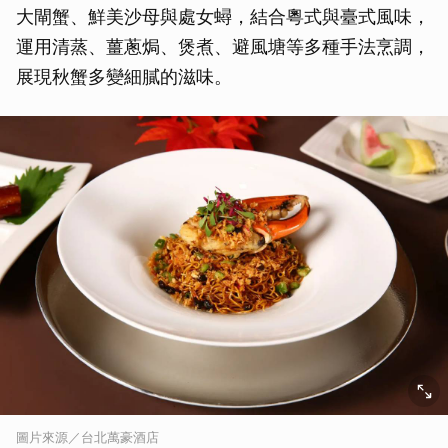
大閘蟹、鮮美沙母與處女蟳，結合粵式與臺式風味，
運用清蒸、薑蔥焗、煲煮、避風塘等多種手法烹調，
展現秋蟹多變細膩的滋味。
圖片來源／台北萬豪酒店