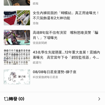
哭網
鏡報
女生內褲前面的「蝴蝶結」真正用途曝光！
不只裝飾還有2大神功能
造咖
高雄8旬翁不信有演習 嘴秋怒嗆員警「騙
肖ㄟ」下場曝光
壹蘋新聞網
43名學生失蹤懸案...12年重大進展！震撼內
幕曝光 高官當年下令「銷毀監視器」今遭
逮
鏡週刊
08/08每日星座運勢-獅子座
科技紫微網每日星座
轉發 (0)