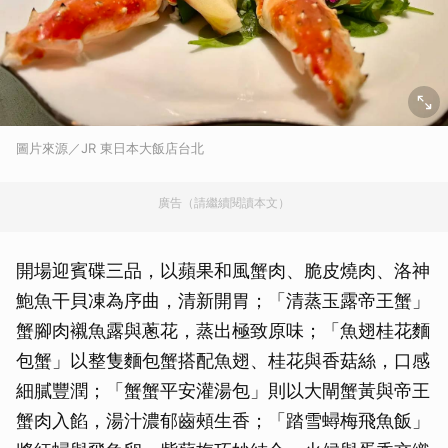
圖片來源／JR 東日本大飯店台北
廣告（請繼續閱讀本文）
開場迎賓碟三品，以蘋果和風蟹肉、脆皮燒肉、洛神
鮑魚干貝凍為序曲，清新開胃；「清蒸玉露帝王蟹」
蟹腳肉襯魚露與蔥花，蒸出極致原味；「魚翅桂花麵
包蟹」以整隻麵包蟹搭配魚翅、桂花與香菇絲，口感
細膩豐潤；「蟹蟹平安灌湯包」則以大閘蟹黃與帝王
蟹肉入餡，湯汁濃郁齒頰生香；「踏雪蟳梅飛魚飯」