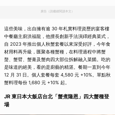
廣告（請繼續閱讀本文）
這些美味，出自擁有逾 30 年札實料理資歷的宴客樓
中餐廳主廚洪福龍，他擅長創新手法演繹經典菜式，
自 2023 年推出個人秋蟹套餐以來深受好評，今年食
材用料再升級，匯聚各種蟹種，在料理過程中將蟹
螯、蟹臂、蟹膏及蟹肉四大部位拆解融入菜餚。吃的
是味道的絕美，看的是廚藝的精湛。餐期一直到今年
12 月 31 日。個人套餐每套 4,580 元 +10%。單點秋
蟹料理每份 1,680 元 +10% 起。
JR 東日本大飯店台北「蟹煮隆恩」四大蟹種登
場