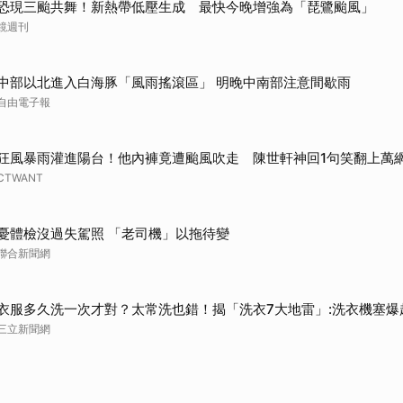
恐現三颱共舞！新熱帶低壓生成 最快今晚增強為「琵鷺颱風」
取消
鏡週刊
中部以北進入白海豚「風雨搖滾區」 明晚中南部注意間歇雨
自由電子報
狂風暴雨灌進陽台！他內褲竟遭颱風吹走 陳世軒神回1句笑翻上萬
CTWANT
憂體檢沒過失駕照 「老司機」以拖待變
聯合新聞網
衣服多久洗一次才對？太常洗也錯！揭「洗衣7大地雷」:洗衣機塞爆
三立新聞網