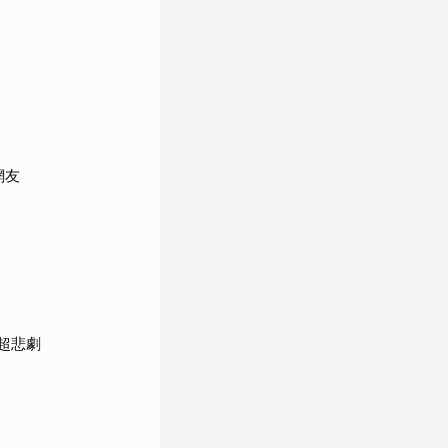
網友
超悲劇