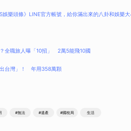
BS娛樂頭條》LINE官方帳號，給你滿出來的八卦和娛樂
？全職旅人曝「10招」 2萬5能飛10國
出台灣」！ 年用358萬顆
明
#無法
#遺產
#國稅局
生活