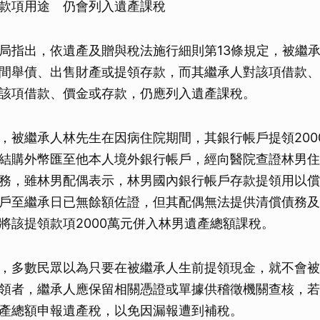
款項用途 仍會列入遺產課稅
局指出，依遺產及贈與稅法施行細則第13條規定，被繼
間舉債、出售財產或提領存款，而其繼承人對該項借款、
該項借款、價金或存款，仍應列入遺產課稅。
，被繼承人林先生在因病住院期間，其銀行帳戶提領200
結購外幣匯至他本人境外銀行帳戶，經向醫院查證林男住
務，雖林男配偶表示，林男國內銀行帳戶存款提領用以償
戶至繼承日已無餘額佐證，但其配偶無法提供清償債務及
將該提領款項2000萬元併入林男遺產總額課稅。
，多數民眾以為只要在被繼承人生前提領現金，就不會被
領者，繼承人應保留相關憑證或單據供稽徵機關查核，若
產總額申報遺產稅，以免因漏報遭到補稅。