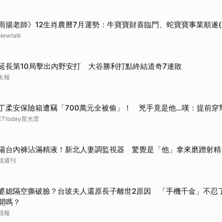
雨揚老師》12生肖農曆7月運勢：牛寶寶財喜臨門、蛇寶寶事業順遂(
Newtalk
延長第10局擊出內野安打 大谷勝利打點終結道奇7連敗
太報
丁柔安保險箱遭竊「700萬元全被偷」！ 兇手竟是他...嘆：提前穿
ETtoday星光雲
陽台內褲沾滿精液！新北人妻調監視器 驚覺是「他」拿來磨蹭射精
鏡週刊
婆媳隔空撕破臉？台玻夫人還原長子離世2原因 「手機千金」不忍
開嗎？
鏡報