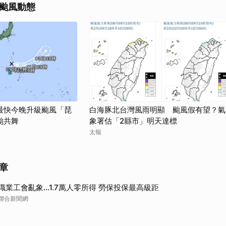
颱風動態
最快今晚升級颱風「琵
白海豚北台灣風雨明顯 颱風假有望？氣
颱共舞
象署估「2縣市」明天達標
太報
章
職業工會亂象…1.7萬人零所得 勞保投保最高級距
聯合新聞網