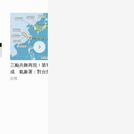
三颱共舞再現！第16號颱風「琵鷺」生
颱風來襲 新北
成 氣象署：對台無直接影響
青年日報
台視