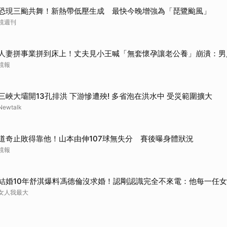
恐現三颱共舞！新熱帶低壓生成 最快今晚增強為「琵鷺颱風」
鏡週刊
人妻拼事業拼到床上！丈夫見小王喊「無套懷孕讓老公養」崩潰：男
鏡報
三峽大壩開13孔排洪 下游慘遭殃! 多省泡在洪水中 受災範圍擴大
Newtalk
道奇止敗得靠他！山本由伸107球無失分 賽後曝身體狀況
鏡報
結婚10年舒淇爆料馮德倫沒求婚！認剛認識完全不來電：他每一任
女人我最大