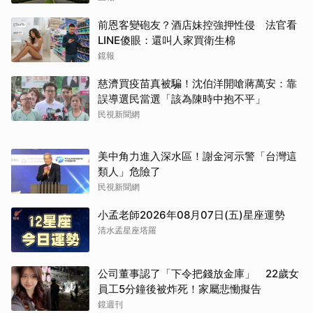
前恩客變砲友？酒店妹控強押性侵 法官看
LINE傻眼：還叫人家買衛生棉
鏡報
慈濟買疫苗真被騙！沈伯洋開嗆蔣萬安：靠
誤導選民當選「該為陳時中抱不平」
民視新聞網
美中角力進入深水區！謝金河示警「台灣這
類人」危險了
民視新聞網
小孟老師2026年08月07日(五)星座運勢
清水孟星座塔羅
公司董事認了「下令把錢放金庫」 22歲女
員工5分鐘後被炸死！家屬悲慟擬告
鏡週刊