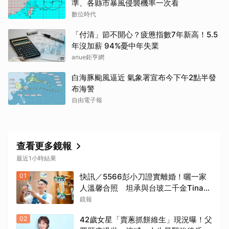
準、各縣市暴風侵襲機率一次看
數位時代
「付清」節不開心？疲憊指數7年新高！5.5
年沒加薪 94%憂中年失業
anue鉅亨網
白海豚颱風逼近 氣象署宣布今下午2點半發
布海警
自由電子報
查看更多鏡報
最近1小時結果
01
快訊／5566彭小刀證實離婚！曬一家
人溫馨合照 坦承與台玻二千金Tina已
分開一段時間
鏡報
02
42歲女星「賣蔥抓餅維生」現況曝！父