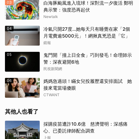
03
白海豚颱風進入琉球！深對流一夕復活 鄭明
典示警：強度恐再起伏
Newtalk
04
冷氣只開27度…她每天只有睡覺在家「2個
月電費逾5000元」！網揪真兇恐是「它」
鏡報
05
鬼門開「撞上日全食」巧到發毛！命理師示
警：深夜避開6地
民視新聞網
06
媽媽急過頭！瞞女兒投履歷還安排面試 她
接來電當場傻眼
CTWANT
其他人也看了
採購疫苗遭詐10.6億 慈濟聲明：深感痛
心、已委託律師配合調查
上報