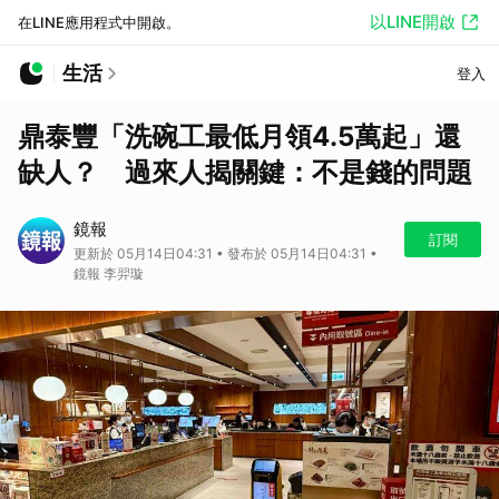
以LINE開啟
在LINE應用程式中開啟。
生活
登入
鼎泰豐「洗碗工最低月領4.5萬起」還
缺人？ 過來人揭關鍵：不是錢的問題
鏡報
訂閱
更新於 05月14日04:31 • 發布於 05月14日04:31 •
鏡報 李羿璇