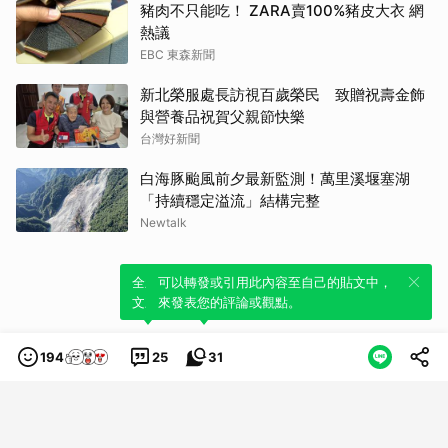
豬肉不只能吃！ ZARA賣100%豬皮大衣 網
熱議
EBC 東森新聞
新北榮服處長訪視百歲榮民 致贈祝壽金飾
與營養品祝賀父親節快樂
台灣好新聞
白海豚颱風前夕最新監測！萬里溪堰塞湖
「持續穩定溢流」結構完整
Newtalk
全新體驗！一鍵引用此內容，透過發布貼
可以轉發或引用此內容至自己的貼文中，
文來輕鬆表達個人立場。
來發表您的評論或觀點。
194
25
31
類別
服務條款
隱私權政策
服務聲明