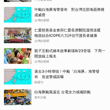
中颱白海豚海警發布 對台灣北部海面將構
成威脅
台灣好新聞
仁愛慈善基金會與仁愛長庚醫院溫情送暖
物資結合ICOPE六力評估守護長者健康
台灣好新聞
親子互動式繪本故事劇場8/23登場 下周一
開放線上報名
台灣好新聞
過去3小時增強！中颱「白海豚」海警發
布 首波警戒區曝
鏡週刊
白海豚颱風逼近 台電全力戒備防颱
青年日報