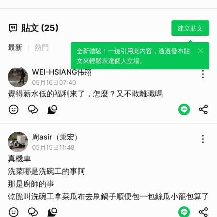
貼文 (25)
建立貼文
最新
熱門
全新體驗！一鍵引用此內容，透過發布貼
文來輕鬆表達個人立場。
WEI-HSIANG伟翔
05月16日07:40
覺得薪水低的福利來了，怎麼？又不敢離職嗎
周asir（秉宏）
05月15日11:48
真機車
洗菜哪是洗碗工的事阿
那是廚師的事
乾脆叫洗碗工拿菜瓜布去刷鍋子順便包一包絲瓜小籠包算了