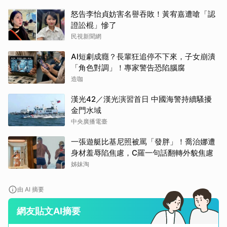
怒告李怡貞妨害名譽吞敗！黃宥嘉遭嗆「認
證訟棍」慘了
民視新聞網
AI短劇成癮？長輩狂追停不下來，子女崩潰
「角色對調」！專家警告恐陷腦腐
造咖
漢光42／漢光演習首日 中國海警持續騷擾
取消
金門水域
中央廣播電臺
一張遊艇比基尼照被罵「發胖」！喬治娜遭
身材羞辱陷焦慮，C羅一句話翻轉外貌焦慮
姊妹淘
由 AI 摘要
網友貼文AI摘要