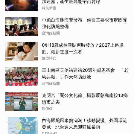
加速器，產生最高能宇宙射線
科技新報
中颱白海豚海警發布 侯友宜要求市府團隊
強化防颱整備
台灣好新聞
0到18歲成長津貼何時發放？2027上路規
劃、最新進度一次看
數位時代
華山南區天使站建站20週年感恩茶會 「老
幼共融」手作天然防蚊液
台灣好新聞
克明宮「關公文化節」攝影展彰顯南投13鄉
鎮市之美
觀傳媒
白海豚颱風來勢洶洶！移動變慢、外圍環流
發威 北台週末恐迎狂風暴雨
CTWANT