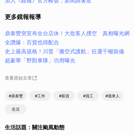
加入《鏡報》官方帳號，新聞跟著走
更多鏡報報導
鼎泰豐突宣布全台店休！大批客人撲空 真相曝光網
全讚爆：百貨也得配合
史上最高規格！川普「搬空式護航」狂運千噸裝備
超豪華「野獸車隊」功用曝光
查看原始文章
#鼎泰豐
#工作
#薪資
#員工
#過來人
生活
生活話題：關注颱風動態