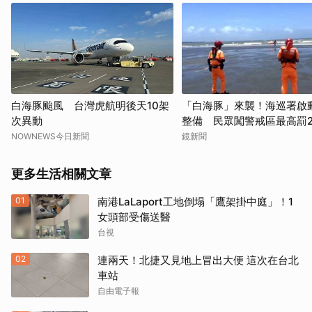
白海豚颱風 台灣虎航明後天10架
「白海豚」來襲！海巡署啟
次異動
整備 民眾闖警戒區最高罰2
NOWNEWS今日新聞
鏡新聞
更多生活相關文章
01
南港LaLaport工地倒塌「鷹架掛中庭」！1
女頭部受傷送醫
台視
02
連兩天！北捷又見地上冒出大便 這次在台北
車站
自由電子報