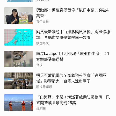
勞動部：彈性育嬰留停「以日申請」突破4
萬筆
青年日報
颱風最新動態｜白海豚颱風路徑、颱風假標
準、各縣市暴風侵襲機率一次看
數位時代
南港LaLaport工地倒塌「鷹架掛中庭」！1
女頭部受傷送醫
台視
明天可放颱風假？氣象預報證實「這兩區
域」影響最大 台電火速出擊了
民視新聞網
「白海豚」來襲！海巡署啟動防颱整備 民
眾闖警戒區最高罰25萬
鏡新聞