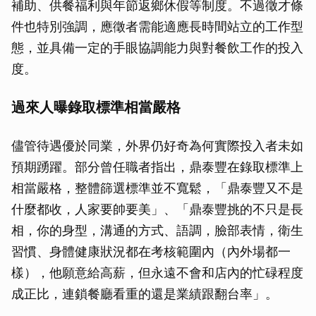
補助、供餐福利與年節返鄉休假等制度。不過徵才條
件也特別強調，應徵者需能適應長時間站立的工作型
態，並具備一定的手眼協調能力與對餐飲工作的投入
度。
過來人曝錄取標準相當嚴格
儘管待遇優於同業，外界仍好奇為何實際投入者未如
預期踴躍。部分曾任職者指出，鼎泰豐在錄取標準上
相當嚴格，整體篩選標準並不寬鬆，「鼎泰豐又不是
什麼都收，人家要帥要美」、「鼎泰豐挑的不只是長
相，你的身型，溝通的方式、語調，臉部表情，衛生
習慣、身體健康狀況都在考核範圍內（內外場都一
樣），他願意給高薪，但永遠不會和店內的忙碌程度
成正比，連鎖餐廳看重的還是業績跟翻台率」。