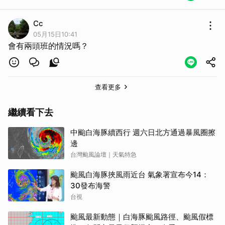
Cc
05月15日10:41
會有兩頭班的情況嗎？
查看更多
繼續看下去
中颱白海豚續西行 週六日北方通過暴風圈擦
邊
台灣颱風論壇｜天氣特急
颱風白海豚挾風雨近台 氣象署宣布今14：
30發布海警
台視
颱風最新動態｜白海豚颱風路徑、颱風假標