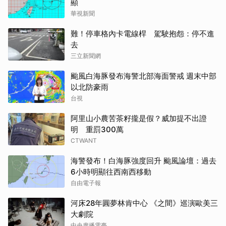
顯
華視新聞
難！停車格內卡電線桿 駕駛抱怨：停不進
去
三立新聞網
颱風白海豚發布海警北部海面警戒 週末中部
以北防豪雨
台視
阿里山小農苦茶籽攏是假？威加提不出證
明 重罰300萬
CTWANT
海警發布！白海豚強度回升 颱風論壇：過去
6小時明顯往西南西移動
自由電子報
河床28年圓夢林肯中心 《之間》巡演歐美三
大劇院
中央廣播電臺