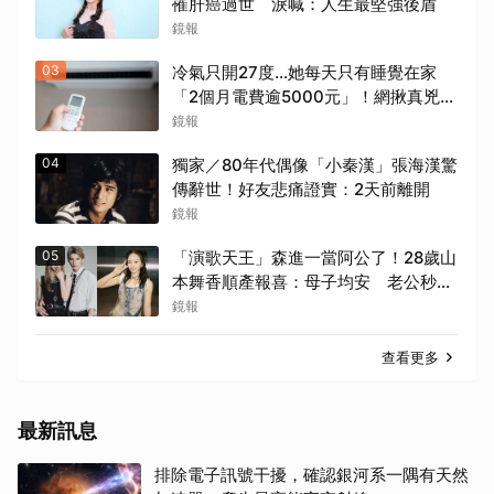
罹肝癌過世 淚喊：人生最堅強後盾
鏡報
03
冷氣只開27度…她每天只有睡覺在家
「2個月電費逾5000元」！網揪真兇恐
是「它」
鏡報
04
獨家／80年代偶像「小秦漢」張海漢驚
傳辭世！好友悲痛證實：2天前離開
鏡報
05
「演歌天王」森進一當阿公了！28歲山
本舞香順產報喜：母子均安 老公秒
「送愛心」閃炸
鏡報
查看更多
最新訊息
排除電子訊號干擾，確認銀河系一隅有天然