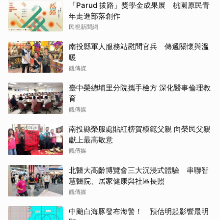
「Parud 拔路」獎學金成果展 桃園原民青
年走進部落創作
民視新聞網
南投縣軍人服務站慰問官兵 傳遞關懷與溫
暖
觀傳媒
臺中榮總埔里分院攜手檢方 深化醫事倫理教
育
觀傳媒
南投縣榮服處貼紅榜賀模範父親 向榮民父親
獻上最高敬意
觀傳媒
北醫大高齡博覽會三大沉浸式體驗 串聯智
慧醫院、居家健康與社區長照
觀傳媒
中颱白海豚發布海警！ 預估明起影響最明