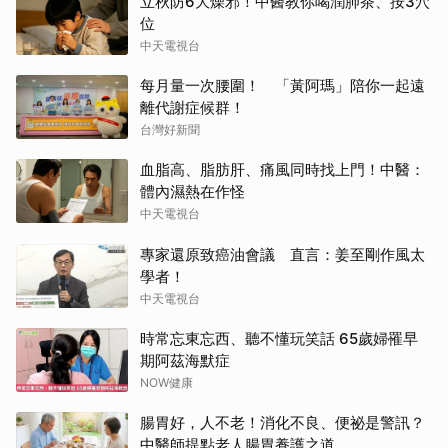
立秋防6大燥邪！中醫教你喝潤肺茶、按3穴
位
中天電視台
每月量一次腰圍！ 「黃阿瑪」陪你一起遠
離代謝症候群！
台灣好新聞
血脂高、脂肪肝、痛風同時找上門！中醫：
體內濕熱在作怪
中天電視台
專家還原致癌油會議 直言：姜至剛作風太
學者！
中天電視台
時常忘東忘西、聽不懂玩笑話 65歲婦罹早
期阿茲海默症
NOW健康
腸胃好，人不老！消化不良、便祕是警訊？
中醫師提點老人腸胃養護之道