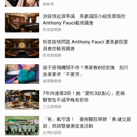
姊妹淘
涉疫情起源爭議 美參議院小組投票指控
Anthony Fauci藐視國會
民視新聞網
拒答疫情問題 Anthony Fauci 遭美參院委
員會控藐視國會
民視新聞網
孩子搭飛機鬧不停？專家教6招安撫 別只
急著要求「不要哭」
健康醫療網
7年內連罹2癌！她「愛吃3款點心」惹禍
醫警告不戒早晚有肝癌
三立新聞網
「爸」氣守護！ 臺南醫院舉辦「勇.健父親
節」癌篩暨健康促進活動
台灣好新聞