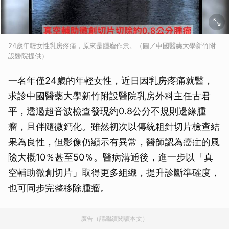
24歲年輕女性乳房疼痛，原來是腫瘤作祟。（圖／中國醫藥大學新竹附
設醫院提供）
一名年僅24歲的年輕女性，近日因乳房疼痛就醫，
求診中國醫藥大學新竹附設醫院乳房外科主任古君
平，透過超音波檢查發現約0.8公分不規則邊緣腫
瘤，且伴隨微鈣化。雖然初次以傳統粗針切片檢查結
果為良性，但影像仍顯示有異常，醫師認為癌症的風
險大概10％甚至50％。醫病溝通後，進一步以「真
空輔助微創切片」取得更多組織，提升診斷準確度，
也可同步完整移除腫瘤。
廣告（請繼續閱讀本文）