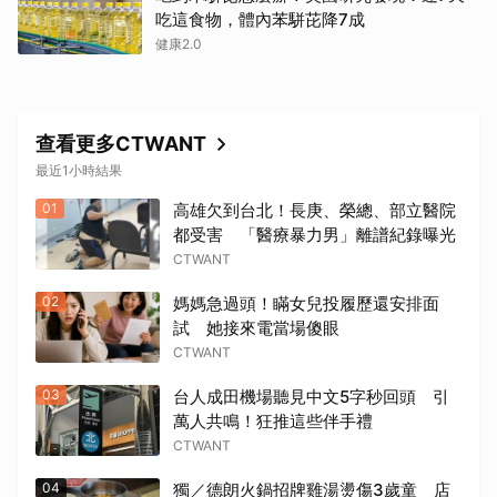
吃這食物，體內苯駢芘降7成
健康2.0
查看更多CTWANT
最近1小時結果
01
高雄欠到台北！長庚、榮總、部立醫院
都受害 「醫療暴力男」離譜紀錄曝光
CTWANT
02
媽媽急過頭！瞞女兒投履歷還安排面
試 她接來電當場傻眼
CTWANT
03
台人成田機場聽見中文5字秒回頭 引
萬人共鳴！狂推這些伴手禮
CTWANT
04
獨／德朗火鍋招牌雞湯燙傷3歲童 店