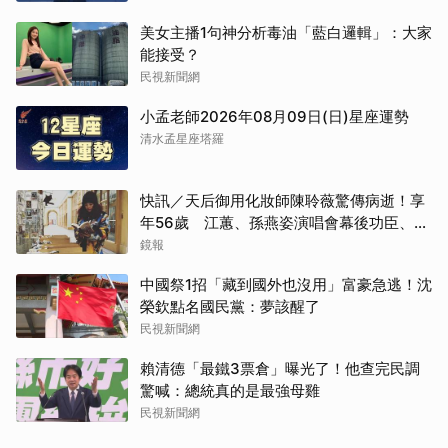
美女主播1句神分析毒油「藍白邏輯」：大家
能接受？
民視新聞網
小孟老師2026年08月09日(日)星座運勢
清水孟星座塔羅
快訊／天后御用化妝師陳聆薇驚傳病逝！享
年56歲 江蕙、孫燕姿演唱會幕後功臣、蔡
健雅崩潰難接受
鏡報
中國祭1招「藏到國外也沒用」富豪急逃！沈
榮欽點名國民黨：夢該醒了
民視新聞網
賴清德「最鐵3票倉」曝光了！他查完民調
驚喊：總統真的是最強母雞
民視新聞網