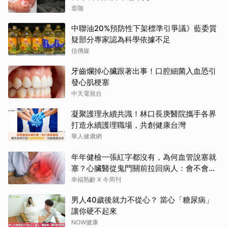
造咖
中聯油20%預防性下架標準引爭議》藍委質
疑部分專家認為科學依據不足
信傳媒
牙齒爛掉心臟跟著出事！口腔細菌入血恐引
發心肌梗塞
中天電視台
凝聚護理永續共識！林口長庚醫院攜手各界
打造永續護理職場，共創健康台灣
華人健康網
年年健檢一張紅字都沒有，為何血管說塞就
塞？心臟醫從鬼門關前拉回病人：會不會心
梗要看對數字
幸福熟齡 X 今周刊
男人40歲後就力不從心？ 當心「糖尿病」
讓你硬不起來
NOW健康