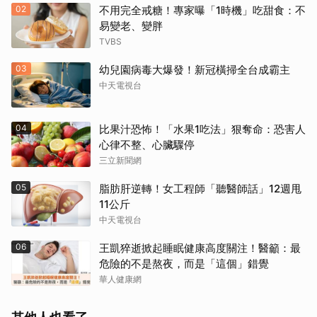
02
不用完全戒糖！專家曝「1時機」吃甜食：不
易變老、變胖
TVBS
03
幼兒園病毒大爆發！新冠橫掃全台成霸主
中天電視台
04
比果汁恐怖！「水果1吃法」狠奪命：恐害人
心律不整、心臟驟停
三立新聞網
05
脂肪肝逆轉！女工程師「聽醫師話」12週甩
11公斤
中天電視台
06
王凱猝逝掀起睡眠健康高度關注！醫籲：最
危險的不是熬夜，而是「這個」錯覺
華人健康網