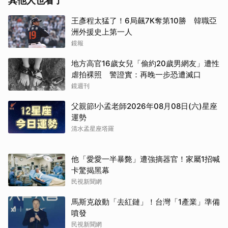
其他人也看了
王彥程太猛了！6局飆7K奪第10勝 韓職亞
洲外援史上第一人
鏡報
地方高官16歲女兒「偷約20歲男網友」遭性
虐拍裸照 警證實：再晚一步恐遭滅口
鏡週刊
父親節!小孟老師2026年08月08日(六)星座
運勢
清水孟星座塔羅
他「愛愛一半暴斃」遭強摘器官！家屬1招喊
卡驚揭黑幕
民視新聞網
馬斯克啟動「去紅鏈」！台灣「1產業」準備
噴發
民視新聞網