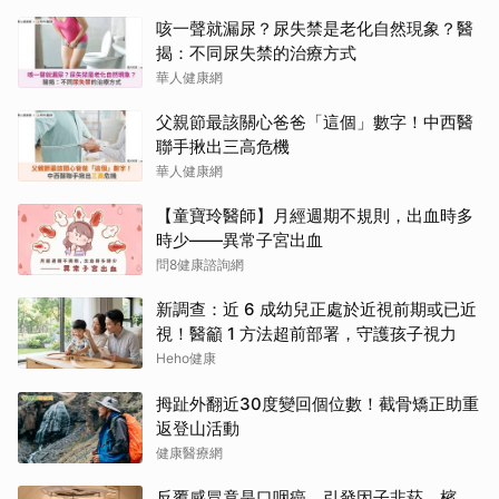
咳一聲就漏尿？尿失禁是老化自然現象？醫
揭：不同尿失禁的治療方式
華人健康網
父親節最該關心爸爸「這個」數字！中西醫
聯手揪出三高危機
華人健康網
【童寶玲醫師】月經週期不規則，出血時多
時少——異常子宮出血
問8健康諮詢網
新調查：近 6 成幼兒正處於近視前期或已近
視！醫籲 1 方法超前部署，守護孩子視力
Heho健康
拇趾外翻近30度變回個位數！截骨矯正助重
返登山活動
健康醫療網
反覆感冒竟是口咽癌 引發因子非菸、檳、