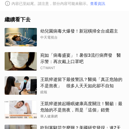
內容已至結尾。請注意，部分內容可能未顯示。
查看資訊
繼續看下去
幼兒園病毒大爆發！新冠橫掃全台成霸主
中天電視台
宛如「病毒盛宴」！暑假3流行病齊發 醫
示警：再次戴上口罩吧
CTWANT
王凱猝逝留下最後警訊？醫揭「真正危險的
不是熬夜」 很多人天天如此卻不自知
鏡報
王凱猝逝掀起睡眠健康高度關注！醫籲：最
危險的不是熬夜，而是「這個」錯覺
華人健康網
吃到苯駢芘怎麼辦？美國研究發現：連7天