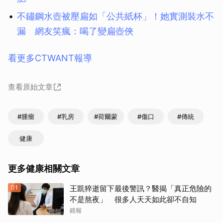
不鏽鋼水壺被壓扁如「公共紙杯」！她實測裝水不
漏 網友笑瘋：喝了變扁壺俠
看更多CTWANT報導
查看原始文章
#腫瘤
#乳房
#荷爾蒙
#傷口
#傳統
健康
更多健康相關文章
01
王凱猝逝留下最後警訊？醫揭「真正危險的
不是熬夜」 很多人天天如此卻不自知
鏡報