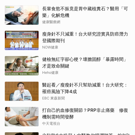
長輩食慾不振竟是胃中藏植糞石？醫用「可
樂」化解危機
健康醫療網
瘦身針不只減重！台大研究證實具防癌潛力
登國際期刊
NOW健康
健檢無紅字卻心梗？壞膽固醇「暴露時間」
才是致命關鍵
Heho健康
醫起看／瘦瘦針不只幫助減重！台大研究：
罹癌風險下降4成
EBC 東森新聞
打自己的血修復關節？PRP非止痛藥 修復
機制需時間發酵
中天電視台