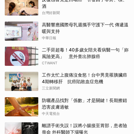
酒
台灣好新聞
高醫響應國際母乳週攜手守護下一代 傳遞溫
暖與支持
中華日報
二手菸超毒！40多歲女陪夫看病醫一句「妳
風險更高」 意外查出肺腺癌
CTWANT
工作太忙上腹痛沒食慾！台中男竟罹胰臟癌
4期轉移肝 抗癌陷敗血症危機
三立新聞網
防曬產品找對「係數」才是關鍵！長期擦錯
恐害皮膚過敏
中天電視台
離譜手術失誤！誤將小腸接至胃部，患者險
喪命 外科醫師下場曝光