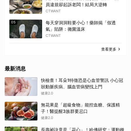
員違規卻起訴老闆！結局大逆轉
CTWANT
05
每天穿洞洞鞋要小心！藥師揭「假透
氣」陷阱：黴菌溫床
CTWANT
查看更多
最新消息
快檢查！耳朵1特徵恐是心血管警訊 小心冠
狀動脈疾病、腦血管病變找上門
健康2.0
無花果是「超級食物」能控血糖、保護精
子！醫提醒3族群要忌口
健康2.0
長壽祕訣竟是「花心」！哈佛研究：運動種