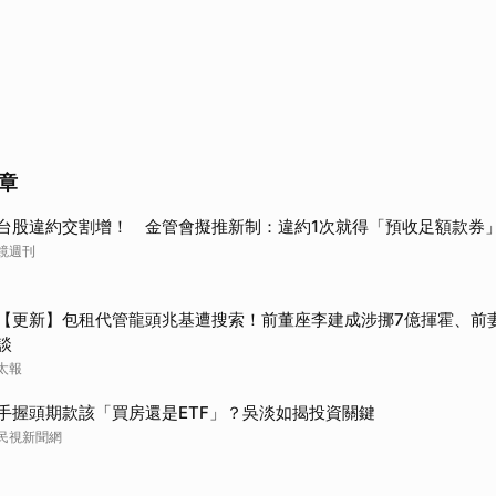
章
台股違約交割增！ 金管會擬推新制：違約1次就得「預收足額款券
鏡週刊
【更新】包租代管龍頭兆基遭搜索！前董座李建成涉挪7億揮霍、前
談
太報
手握頭期款該「買房還是ETF」？吳淡如揭投資關鍵
民視新聞網