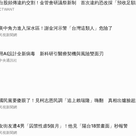
台股頻傳違約交割！金管會研議祭新制 首次違約恐改採「預收足額
取消
CTWANT
美中角力進入深水區！謝金河示警「台灣這類人」危險了
民視新聞網
用AI設計全新病毒 新科研引醫療契機與風險雙面刃
中央通訊社
國民黨要傻眼了！見柯志恩民調「追上賴瑞隆」嗨翻 真相出爐臉超
民視新聞網
女街友遭4男「囚禁性虐5個月」！他見「陽台18禁畫面」秒報警
民視新聞網