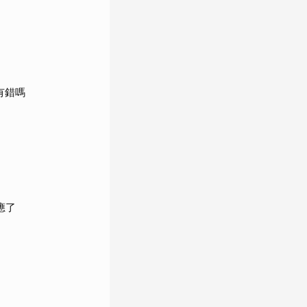
有錯嗎
應了