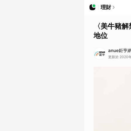
理財
〈美牛豬解
地位
anue鉅亨
更新於 2020年