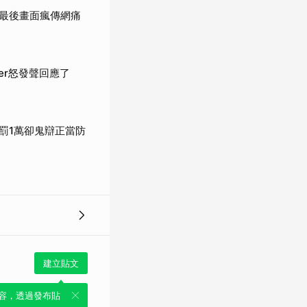
 最後畫面瘋傳網痛
er怒發聲回應了
罰1萬卻鬼辯正當防
建立貼文
容，透過發布貼