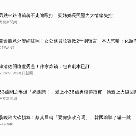
男跌坐路邊賴著不走遭毆打 疑姊姊長照壓力大情緒失控
民視新聞網
開會照意外變網紅照！女公務員妝容掀2千則留言 本人怒嗆：化妝
CTWANT
賴清德開嗆盧秀燕！作家炸鍋：包衰劇本已訂
NOWNEWS今日新聞
63歲關之琳爆「奶孫戀！」愛上小36歲男模傳證實 她親上火線回
三立新聞網
翁曉玲大砍預算！蔡其昌稱「要癱瘓政府嗎」、韓國瑜聽了嚇一跳
Newtalk