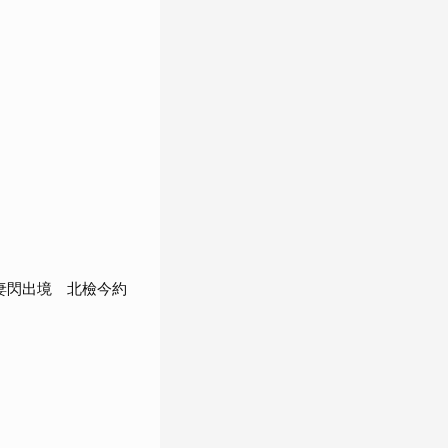
」
妻閃出境 北檢今約