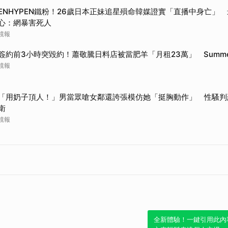
ENHYPEN鐵粉！26歲日本正妹追星殞命韓媒證實「直播中身亡」
心：網暴害死人
鏡報
簽約前3小時突毀約！蕭敬騰日料店被當肥羊「月租23萬」 Summ
鏡報
「用奶子頂人！」男當眾嗆女鄰還誇張模仿她「挺胸動作」 性騷判
衛
鏡報
全新體驗！一鍵引用此內