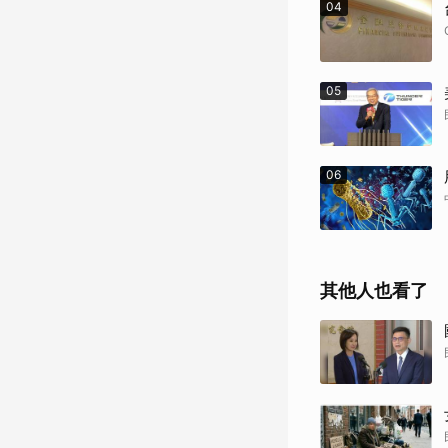
04
05
06
其他人也看了