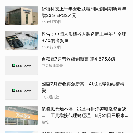
岱稜科技上半年營收及獲利同創同期新高年
增23% EPS2.4元
anue鉅亨網
報告：中國人形機器人製造商上半年占全球
97%的出貨量
anue鉅亨網
台積電7月營收續創新高 達4,675.8億
中央廣播電臺
國巨7月營收再創新高 AI成長帶動結構轉
變
中央通訊社
債務風暴燒不停！兆基再拆炸彈喊沒資金缺
口 王貴增接代理總經理 8月21日召股東
臨時會
鏡報