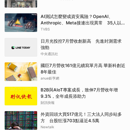
AI測試怎麼變成資安風險？OpenAI、
Anthropic、Meta接連出現異常 35人以
色列新創成關鍵
TVBS
日月光投控7月營收創新高 先進封測需求
強勁
中央通訊社
國巨7月營收161億元續寫單月高 華新科創近
8年最佳
anue鉅亨網
B2B與AIoT專案成長，致伸7月營收年增
9.3%，全年成長添助力
財訊快報
外資回頭大買517億元！三大法人同步站多
方 台股狂漲703點逼近4.5萬
Newtalk