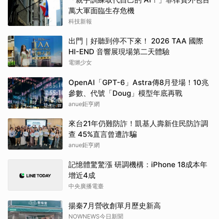
萬大軍面臨生存危機
科技新報
出門｜好聽到停不下來！ 2026 TAA 國際
HI-END 音響展現場第二天體驗
電獺少女
OpenAI「GPT-6」Astra傳8月登場！10兆
參數、代號「Doug」模型年底再戰
anue鉅亨網
來台21年仍難防詐！凱基人壽新住民防詐調
查 45%直言曾遭詐騙
anue鉅亨網
記憶體驚驚漲 研調機構：iPhone 18成本年
增近4成
中央廣播電臺
揚秦7月營收創單月歷史新高
NOWNEWS今日新聞