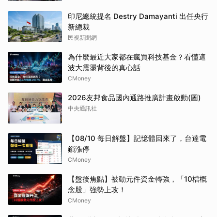
印尼總統提名 Destry Damayanti 出任央行
新總裁
民視新聞網
為什麼最近大家都在瘋買科技基金？看懂這
波大震盪背後的真心話
CMoney
2026友邦食品國內通路推廣計畫啟動(圖)
中央通訊社
【08/10 每日解盤】記憶體回來了，台達電
鎖漲停
CMoney
【盤後焦點】被動元件資金轉強，「10檔概
念股」強勢上攻！
CMoney