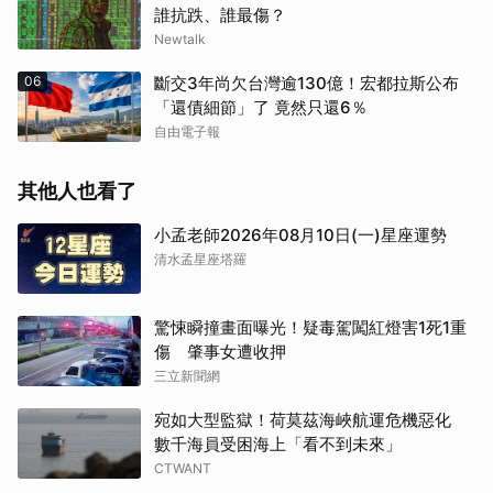
誰抗跌、誰最傷？
Newtalk
06
斷交3年尚欠台灣逾130億！宏都拉斯公布
「還債細節」了 竟然只還6％
自由電子報
其他人也看了
小孟老師2026年08月10日(一)星座運勢
清水孟星座塔羅
驚悚瞬撞畫面曝光！疑毒駕闖紅燈害1死1重
傷 肇事女遭收押
三立新聞網
宛如大型監獄！荷莫茲海峽航運危機惡化
數千海員受困海上「看不到未來」
CTWANT