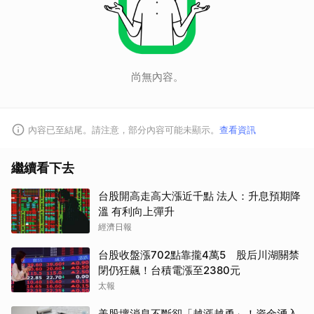
尚無內容。
內容已至結尾。請注意，部分內容可能未顯示。
查看資訊
繼續看下去
台股開高走高大漲近千點 法人：升息預期降
溫 有利向上彈升
經濟日報
台股收盤漲702點靠攏4萬5 股后川湖關禁
閉仍狂飆！台積電漲至2380元
太報
美股壞消息不斷卻「越漲越勇」！資金湧入