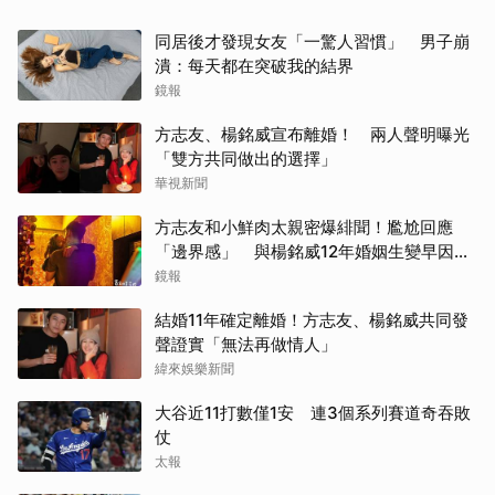
同居後才發現女友「一驚人習慣」 男子崩
潰：每天都在突破我的結界
鏡報
方志友、楊銘威宣布離婚！ 兩人聲明曝光
「雙方共同做出的選擇」
華視新聞
方志友和小鮮肉太親密爆緋聞！尷尬回應
「邊界感」 與楊銘威12年婚姻生變早因
「這問題」洩端倪
鏡報
結婚11年確定離婚！方志友、楊銘威共同發
聲證實「無法再做情人」
緯來娛樂新聞
大谷近11打數僅1安 連3個系列賽道奇吞敗
仗
太報