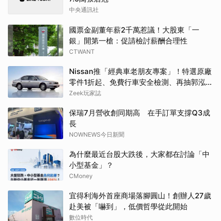
中央通訊社
國票金副董年薪2千萬惹議！大股東「一
銀」開第一槍：促請檢討薪酬合理性
CTWANT
Nissan推「經典車老朋友專案」！特選原廠
零件1折起、免費行車安全檢測、再抽郭泓志
簽名球
Zeek玩家誌
保瑞7月營收創同期高 在手訂單支撐Q3成
長
NOWNEWS今日新聞
為什麼最近台股大跌後，大家都在討論「中
小型基金」？
CMoney
宜得利海外首座商場落腳圓山！創辦人27歲
赴美被「嚇到」，低價哲學從此開始
數位時代