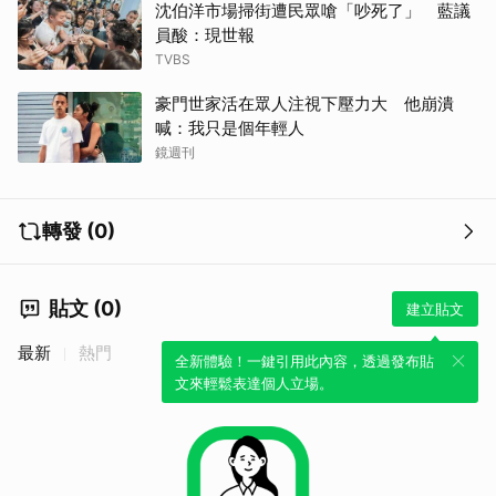
沈伯洋市場掃街遭民眾嗆「吵死了」 藍議
員酸：現世報
TVBS
豪門世家活在眾人注視下壓力大 他崩潰
喊：我只是個年輕人
鏡週刊
轉發 (0)
貼文 (0)
建立貼文
最新
熱門
全新體驗！一鍵引用此內容，透過發布貼
文來輕鬆表達個人立場。