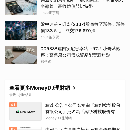
半導體、高收益債與比特幣
anue鉅亨網
盤中速報 - 旺宏(2337)股價拉至漲停，漲停
價133.5元，成交126,870張
anue鉅亨網
00988B連四次配息率站上9%！小哥葛觀
察：高票息公司債成資產配置新焦點
觀傳媒
查看更多MoneyDJ理財網
最近1小時結果
01
緯致 公告本公司名稱由「緯創軟體股份
有限公司」更名為「緯致科技股份有限
公司」，公告期間：115年6月2日至115
MoneyDJ理財網
年9月1日。
02
中國央行持續增持黃金 推動金價長期多