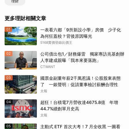
理財
更多理財相關文章
01
一表看六都「9所新設小學」房價 少子化
為何狂蓋校？背後原因曝光
5168實價登錄比價王
02
公司債出包1／財務爆雷 獨家專訪兆基創辦
人李建成親曝「我本來要落跑」
CTWANT
03
國票金副董年薪2千萬惹議！公股股東表態
了 一銀聲明：促請董事檢討薪酬合理性
太報
04
超狂！台積電7月營收達4675.8億 年增
44.7%續創單月史高
太報
05
主動式 ETF 首次大考！7 月全收黑 一圖看