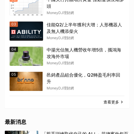
頭
MoneyDJ理財網
03
佳能Q2/上半年獲利大增；人形機器人
及無人機添柴火
MoneyDJ理財網
04
中揚光估無人機營收年增5倍，攜鴻海
攻海外市場
MoneyDJ理財網
05
邑錡產品組合優化，Q2轉盈毛利率回
升
取消
MoneyDJ理財網
查看更多
最新消息
「親手訓練取代自己的 AI！」菲律賓外包百