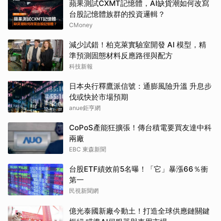
蘋果測試CXMT記憶體，AI缺貨潮如何改寫
台股記憶體族群的投資邏輯？
CMoney
減少試錯！柏克萊實驗室開發 AI 模型，精
準預測固態材料反應路徑與配方
科技新報
日本央行釋鷹派信號：通膨風險升溫 升息步
伐或快於市場預期
anue鉅亨網
CoPoS產能狂擴張！傳台積電要買友達中科
兩廠
EBC 東森新聞
台股ETF績效前5名曝！「它」暴漲66％衝
第一
民視新聞網
億光泰國新廠今動土！打造全球供應鏈關鍵