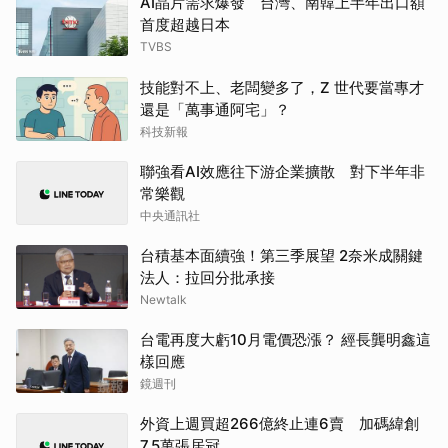
AI晶片需求爆發 台灣、南韓上半年出口額
首度超越日本
TVBS
技能對不上、老闆變多了，Z 世代要當專才
還是「萬事通阿宅」？
科技新報
聯強看AI效應往下游企業擴散 對下半年非
常樂觀
中央通訊社
台積基本面續強！第三季展望 2奈米成關鍵
法人：拉回分批承接
Newtalk
台電再度大虧10月電價恐漲？ 經長龔明鑫這
樣回應
鏡週刊
外資上週買超266億終止連6賣 加碼緯創
7.5萬張居冠