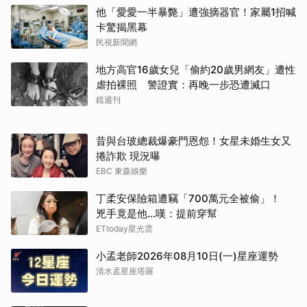
他「愛愛一半暴斃」遭強摘器官！家屬1招喊
卡驚揭黑幕
民視新聞網
地方高官16歲女兒「偷約20歲男網友」遭性
虐拍裸照 警證實：再晚一步恐遭滅口
鏡週刊
昔與台玻總裁爆豪門恩怨！女星未婚生女又
捲詐欺 現況曝
EBC 東森娛樂
丁柔安保險箱遭竊「700萬元全被偷」！
兇手竟是他...嘆：提前穿幫
ETtoday星光雲
小孟老師2026年08月10日(一)星座運勢
清水孟星座塔羅