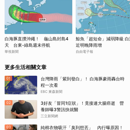
取消
白海豚直撲沖繩！ 龜山島封島4
鯨魚「超短命」減弱降級 白
天 台東-綠島週末停航
近明晚降雨增
華視新聞
自由電子報
更多生活相關文章
01
台灣降雨「紫到發白」！ 白海豚豪雨轟台時
程一次看
EBC 東森新聞
02
3好友「冒同1症狀」！竟接連大腸癌逝 營
養師曝3警訊快就醫
三立新聞網
03
純棉衣物吸汗「臭到想丟」 內行曝原因！