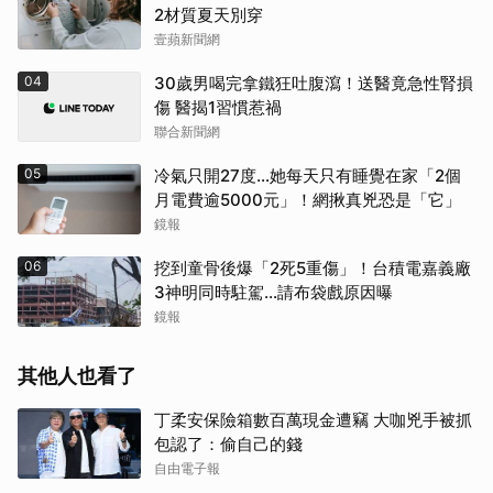
2材質夏天別穿
壹蘋新聞網
04
30歲男喝完拿鐵狂吐腹瀉！送醫竟急性腎損
傷 醫揭1習慣惹禍
聯合新聞網
05
冷氣只開27度…她每天只有睡覺在家「2個
月電費逾5000元」！網揪真兇恐是「它」
鏡報
06
挖到童骨後爆「2死5重傷」！台積電嘉義廠
3神明同時駐駕...請布袋戲原因曝
鏡報
其他人也看了
丁柔安保險箱數百萬現金遭竊 大咖兇手被抓
包認了：偷自己的錢
自由電子報