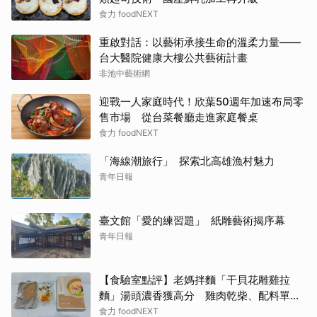
食力 foodNEXT
重啟對話：以藝術承接生命的溫柔力量——
台大醫院健康大樓公共藝術計畫
非池中藝術網
迎戰一人家庭時代！欣葉50週年加速布局零
售市場 從台菜餐廳走進家庭餐桌
食力 foodNEXT
「海線潮旅行」 探索北高雄漁村魅力
青年日報
臺文館「愛的練習題」 紙雕藝術揭序幕
青年日報
【食驗室點評】老媽拌麵「干貝花雕雞拉
麵」湯頭濃香獲高分 雞肉乾柴、配料單調
成扣分點
食力 foodNEXT