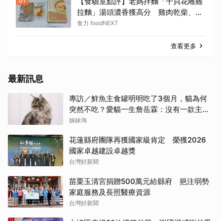
01
【食驗室點評】老媽拌麵「干貝花雕雞
拉麵」湯頭濃香獲高分 雞肉乾柴、配
料單調成扣分點
食力 foodNEXT
查看更多
最新訊息
專訪／鮮魚主食罐明明吃了3個月，貓為何
突然不吃？愛貓一生詹岳霖：沒有一款主食
能保證牠永遠喜歡
姊妹淘
花蓮縣府團隊再獲國家級肯定 榮獲2026
國家卓越建設卓越獎
台灣好新聞
苗栗玉清宮捐贈500萬元給縣府 挹注弱勢
家庭服務及長照醫療資源
台灣好新聞