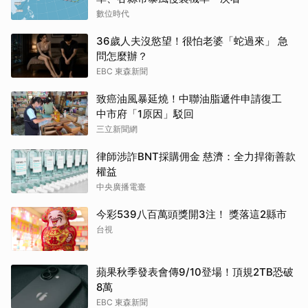
數位時代
36歲人夫沒慾望！很怕老婆「蛇過來」 急
問怎麼辦？
EBC 東森新聞
致癌油風暴延燒！中聯油脂遞件申請復工
中市府「1原因」駁回
三立新聞網
律師涉詐BNT採購佣金 慈濟：全力捍衛善款
權益
中央廣播電臺
今彩539八百萬頭獎開3注！ 獎落這2縣市
台視
蘋果秋季發表會傳9/10登場！頂規2TB恐破
8萬
EBC 東森新聞