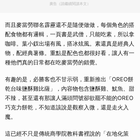
廣告（請繼續閱讀本文）
而且麥當勞聯名霹靂還不是隨便做做，每個角色的搭
配食物都有邏輯，一頁書是武僧，只能吃素，所以拿
咖啡。葉小釵出場有風，搭冰炫風。素還真是經典人
物，配經典薯條。重點是配色也都很好看，讓人有一
種他們真的日常都在吃麥當勞的錯覺。
有趣的是，必勝客也不甘示弱，重新推出「OREO餅
乾台味鹽酥雞比薩」，內容物包含鹽酥雞、魷魚、甜
不辣，甚至還有那讓人滿頭問號卻欲罷不能的OREO
巧克力餅乾，不知道該說是觀察入微，還是走火入
魔。
這已經不只是傳統商學院教科書裡說的「在地化策