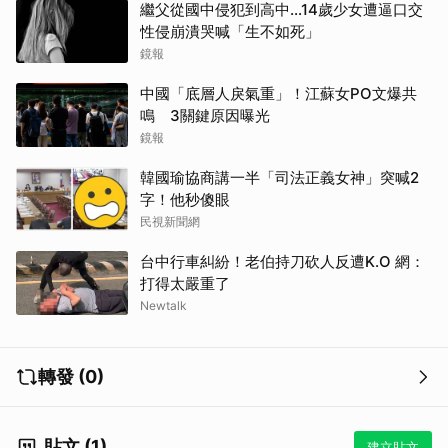
繼父從國中侵犯到高中…14歲少女遭逼口交
性侵崩潰哭喊「生不如死」
鏡報
中國「底層人戾氣重」！江蘇女PO文爆共
鳴 3關鍵原因曝光
鏡報
韓國瑜協商講一半「司法正義女神」突喊2
字！他秒傻眼
民視新聞網
台中行車糾紛！老伯持刀砍人反遭K.O 網：
打得太嚴重了
Newtalk
轉發 (0)
貼文 (1)
建立貼文