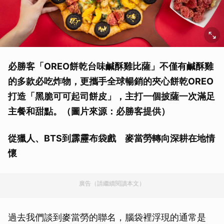
必勝客「OREO餅乾台味鹹酥雞比薩」不僅有鹹酥雞
的多款必吃炸物，更攜手全球暢銷的夾心餅乾OREO
打造「黑脆可可起司餅皮」，主打一個披薩一次滿足
主餐和甜點。
（圖片來源：必勝客提供）
從獵人、BTS到霹靂布袋戲 麥當勞轉向深耕在地情
懷
廣告（請繼續閱讀本文）
過去我們談到麥當勞的聯名，腦袋裡浮現的通常是