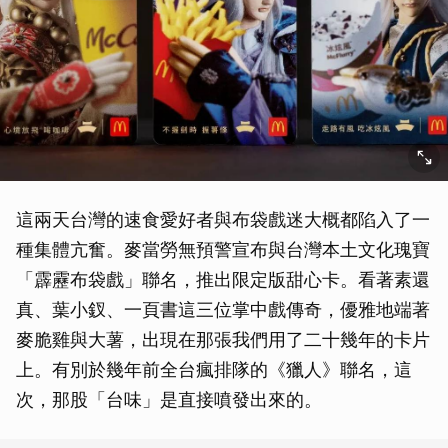
這兩天台灣的速食愛好者與布袋戲迷大概都陷入了一
種集體亢奮。麥當勞無預警宣布與台灣本土文化瑰寶
「霹靂布袋戲」聯名，推出限定版甜心卡。看著素還
真、葉小釵、一頁書這三位掌中戲傳奇，優雅地端著
麥脆雞與大薯，出現在那張我們用了二十幾年的卡片
上。有別於幾年前全台瘋排隊的《獵人》聯名，這
次，那股「台味」是直接噴發出來的。