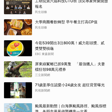
工研院第六屆科技CTO班 頂尖專家齊聚開放
報名
民生頭條
大學商圈餐飲轉型 早午餐主打高CP值
民生頭條
今彩539開出3注800萬！威力彩頭獎、貳
獎雙雙槓龜
EBC 東森新聞
屏東綠鬣蜥已抓9萬隻 「最強獵人」夫妻
檔狂領98萬元禮券
三立新聞網
71歲姜厚任認愛小24歲女友 超狂背景曝光
民視新聞網
颱風最新動態｜白海豚颱風路徑、颱風假標
準、各縣市暴風侵襲機率一次看