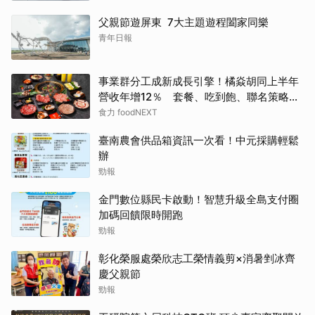
父親節遊屏東 7大主題遊程闔家同樂
青年日報
事業群分工成新成長引擎！橘焱胡同上半年
營收年增12％ 套餐、吃到飽、聯名策略帶
動新客
食力 foodNEXT
臺南農會供品箱資訊一次看！中元採購輕鬆
辦
勁報
金門數位縣民卡啟動！智慧升級全島支付圈
加碼回饋限時開跑
勁報
彰化榮服處榮欣志工榮情義剪×消暑剉冰齊
慶父親節
勁報