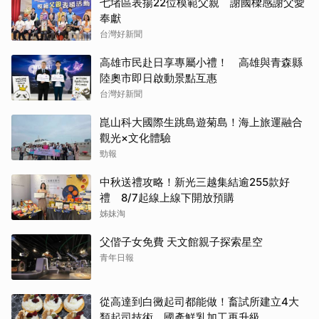
七堵區表揚22位模範父親 謝國樑感謝父愛
奉獻
台灣好新聞
高雄市民赴日享專屬小禮！ 高雄與青森縣
陸奧市即日啟動景點互惠
台灣好新聞
崑山科大國際生跳島遊菊島！海上旅運融合
觀光×文化體驗
勁報
中秋送禮攻略！新光三越集結逾255款好
禮 8/7起線上線下開放預購
姊妹淘
父偕子女免費 天文館親子探索星空
青年日報
從高達到白黴起司都能做！畜試所建立4大
類起司技術 國產鮮乳加工再升級