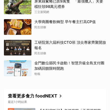
屏東綠鬣蜥已抓9萬隻 「最強獵人」夫妻
檔狂領98萬元禮券
三立新聞網
大學商圈餐飲轉型 早午餐主打高CP值
民生頭條
工研院第六屆科技CTO班 頂尖專家齊聚開放
報名
民生頭條
金門數位縣民卡啟動！智慧升級全島支付圈
加碼回饋限時開跑
勁報
查看更多食力 foodNEXT
最近1小時結果