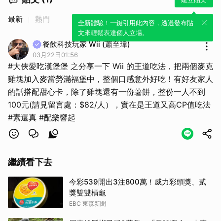
最新
熱門
全新體驗！一鍵引用此內容，透過發布貼
文來輕鬆表達個人立場。
餐飲科技玩家 Wii (蕭至瑋)
03月22日01:56
#大俠愛吃漢堡堡 之分享一下 Wii 的王道吃法，把兩個麥克
雞塊加入麥當勞滿福堡中，整個口感意外好吃！有好友家人
的話搭配甜心卡，除了雞塊還有一份薯餅，整份一人不到
100元(請見留言處：$82/人），實在是王道又高CP值吃法
#素還真 #配樂響起
繼續看下去
今彩539開出3注800萬！威力彩頭獎、貳
獎雙雙槓龜
EBC 東森新聞