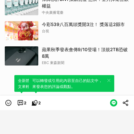
權益
中央廣播電臺
今彩539八百萬頭獎開3注！ 獎落這2縣市
台視
蘋果秋季發表會傳9/10登場！頂規2TB恐破
8萬
EBC 東森新聞
全新體驗！一鍵引用此內容，透過發布貼
可以轉發或引用此內容至自己的貼文中，
文來輕鬆表達個人立場。
來發表您的評論或觀點。
2
2
類別
服務條款
隱私權政策
服務聲明
© LINE Plus Corporation