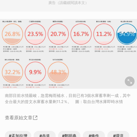
廣告（請繼續閱讀本文）
南部目前水情嚴峻，急需梅雨補水，目前已有3個水庫蓄率剩一成，其中
全台最大的曾文水庫蓄水量剩11.2％。 圖：取自台灣水庫即時水情
查看原始文章
#孟加拉灣
#赤道
#鄭明典
#條件
#環流