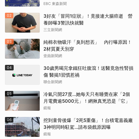
EBC 東森新聞
02
3好友「冒同1症狀」！竟接連大腸癌逝 營
養師曝3警訊快就醫
三立新聞網
03
純棉衣物吸汗「臭到想丟」 內行曝原因！
2材質夏天別穿
壹蘋新聞網
04
30歲男喝完拿鐵狂吐腹瀉！送醫竟急性腎損
傷 醫揭1習慣惹禍
聯合新聞網
05
冷氣只開27度…她每天只有睡覺在家「2個
月電費逾5000元」！網揪真兇恐是「它」
鏡報
06
挖到童骨後爆「2死5重傷」！台積電嘉義廠
3神明同時駐駕...請布袋戲原因曝
鏡報