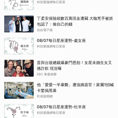
科技紫微網每日星座
丁柔安保險箱數百萬現金遭竊 大咖兇手被抓
包認了：偷自己的錢
自由電子報
08/07每日星座運勢-處女座
科技紫微網每日星座
昔與台玻總裁爆豪門恩怨！女星未婚生女又
捲詐欺 現況曝
EBC 東森娛樂
他「愛愛一半暴斃」遭強摘器官！家屬1招喊
卡驚揭黑幕
民視新聞網
08/07每日星座運勢-牡羊座
取消
科技紫微網每日星座