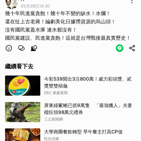
05月09日14:30
幾十年民進黨貪飽！幾十年不變的缺水！水爛！
還在扯上古老蔣！編劇美化日據撈資源的烏山頭！
沒有國民黨蓋水庫 連水都沒有！
國民黨建設、民進黨貪飽！這就是台灣戰後最真實歷史！
繼續看下去
今彩539開出3注800萬！威力彩頭獎、貳
獎雙雙槓龜
EBC 東森新聞
屏東綠鬣蜥已抓9萬隻 「最強獵人」夫妻
檔狂領98萬元禮券
三立新聞網
大學商圈餐飲轉型 早午餐主打高CP值
民生頭條