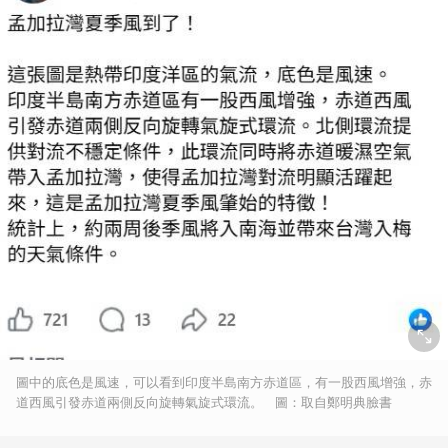
圖中的底色是風速，可以看到印度半島南方赤道區，有一股西風增強，赤
道西風引發赤道兩側反向旋轉氣旋式環流。 圖：取自鄭明典臉書