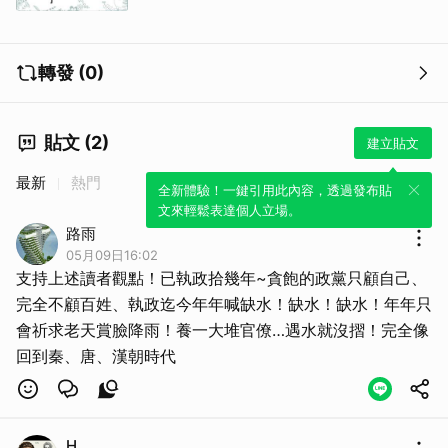
轉發 (0)
貼文 (2)
建立貼文
最新
熱門
全新體驗！一鍵引用此內容，透過發布貼
文來輕鬆表達個人立場。
路雨
05月09日16:02
支持上述讀者觀點！已執政拾幾年~貪飽的政黨只顧自己、
完全不顧百姓、執政迄今年年喊缺水！缺水！缺水！年年只
會祈求老天賞臉降雨！養一大堆官僚…遇水就沒摺！完全像
回到秦、唐、漢朝時代
H