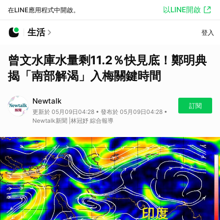
以LINE開啟
在LINE應用程式中開啟。
生活
登入
曾文水庫水量剩11.2％快見底！鄭明典
揭「南部解渴」入梅關鍵時間
Newtalk
訂閱
更新於 05月09日04:28 • 發布於 05月09日04:28 •
Newtalk新聞 |林冠妤 綜合報導