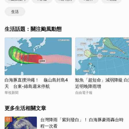
生活
生活話題：關注颱風動態
白海豚直撲沖繩！ 龜山島封島4
鯨魚「超短命」減弱降級 白
天 台東-綠島週末停航
近明晚降雨增
華視新聞
自由電子報
更多生活相關文章
01
台灣降雨「紫到發白」！ 白海豚豪雨轟台時
程一次看