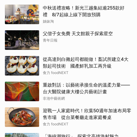
中秋送禮攻略！新光三越集結逾255款好
禮 8/7起線上線下開放預購
姊妹淘
父偕子女免費 天文館親子探索星空
青年日報
從高達到白黴起司都能做！畜試所建立4大
類起司技術 國產鮮乳加工再升級
食力 foodNEXT
重啟對話：以藝術承接生命的溫柔力量——
台大醫院健康大樓公共藝術計畫
非池中藝術網
迎戰一人家庭時代！欣葉50週年加速布局零
售市場 從台菜餐廳走進家庭餐桌
食力 foodNEXT
「海線潮旅行」 探索北高雄漁村魅力