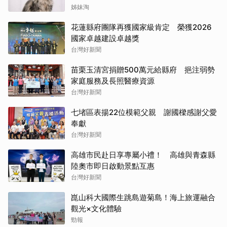
能保證牠永遠喜歡
姊妹淘
花蓮縣府團隊再獲國家級肯定 榮獲2026
國家卓越建設卓越獎
台灣好新聞
苗栗玉清宮捐贈500萬元給縣府 挹注弱勢
家庭服務及長照醫療資源
台灣好新聞
七堵區表揚22位模範父親 謝國樑感謝父愛
奉獻
台灣好新聞
高雄市民赴日享專屬小禮！ 高雄與青森縣
陸奧市即日啟動景點互惠
台灣好新聞
崑山科大國際生跳島遊菊島！海上旅運融合
觀光×文化體驗
勁報