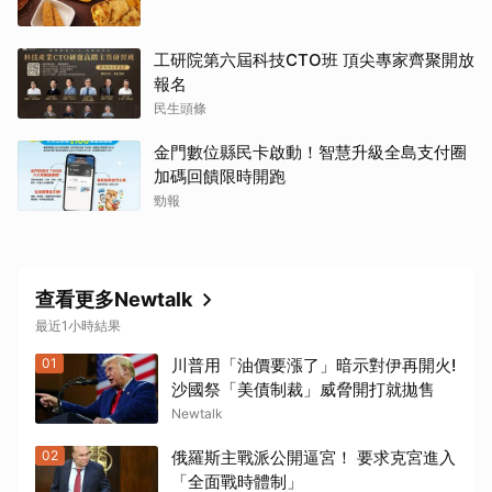
工研院第六屆科技CTO班 頂尖專家齊聚開放
報名
民生頭條
金門數位縣民卡啟動！智慧升級全島支付圈
加碼回饋限時開跑
勁報
查看更多Newtalk
最近1小時結果
01
川普用「油價要漲了」暗示對伊再開火!
沙國祭「美債制裁」威脅開打就拋售
Newtalk
02
俄羅斯主戰派公開逼宮！ 要求克宮進入
「全面戰時體制」