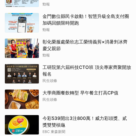
勁報
金門數位縣民卡啟動！智慧升級全島支付圈
加碼回饋限時開跑
勁報
彰化榮服處榮欣志工榮情義剪×消暑剉冰齊
慶父親節
勁報
工研院第六屆科技CTO班 頂尖專家齊聚開放
報名
民生頭條
大學商圈餐飲轉型 早午餐主打高CP值
民生頭條
今彩539開出3注800萬！威力彩頭獎、貳
獎雙雙槓龜
EBC 東森新聞