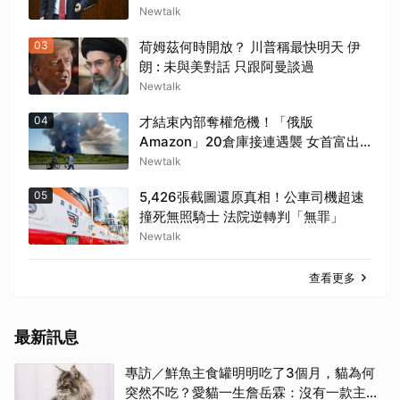
Newtalk
03
荷姆茲何時開放？ 川普稱最快明天 伊
朗 : 未與美對話 只跟阿曼談過
Newtalk
04
才結束內部奪權危機！「俄版
Amazon」20倉庫接連遇襲 女首富出
面了.....
Newtalk
05
5,426張截圖還原真相！公車司機超速
撞死無照騎士 法院逆轉判「無罪」
Newtalk
查看更多
最新訊息
專訪／鮮魚主食罐明明吃了3個月，貓為何
突然不吃？愛貓一生詹岳霖：沒有一款主食