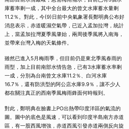
庫蓄率剩一成，其中全台最大的曾文水庫蓄水量剩
11.2％。對此，今(9)日前中央氣象署長鄭明典公布好
消息表示，赤道暖濕空氣帶，已近入孟加拉灣，統計
上，當孟加拉灣夏季風肇始，兩周後季風將入南海，
並帶來台灣入梅的天氣條件。
雖然已進入5月梅雨季，但目前仍是東北季風春雨的
雨型，加上目前南部水情告急，已有3水庫蓄水率剩
一成，分別為台南曾文水庫11.2％、白河水庫
16.7％，還有防洪型的阿公店水庫9.9％，讓不少人
都在關注真正的西南季風梅雨鋒面何時報到。
對此，鄭明典在臉書上PO出熱帶印度洋區的氣流的
圖。圖中的底色是風速，可以看到印度半島南方赤道
區，有一股西風增強，赤道西風引發赤道兩側反向旋