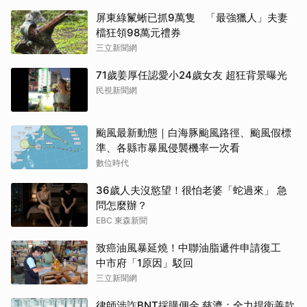
屏東綠鬣蜥已抓9萬隻 「最強獵人」夫妻
檔狂領98萬元禮券
三立新聞網
71歲姜厚任認愛小24歲女友 超狂背景曝光
民視新聞網
颱風最新動態｜白海豚颱風路徑、颱風假標
準、各縣市暴風侵襲機率一次看
數位時代
36歲人夫沒慾望！很怕老婆「蛇過來」 急
問怎麼辦？
EBC 東森新聞
致癌油風暴延燒！中聯油脂遞件申請復工
中市府「1原因」駁回
三立新聞網
律師涉詐BNT採購佣金 慈濟：全力捍衛善款