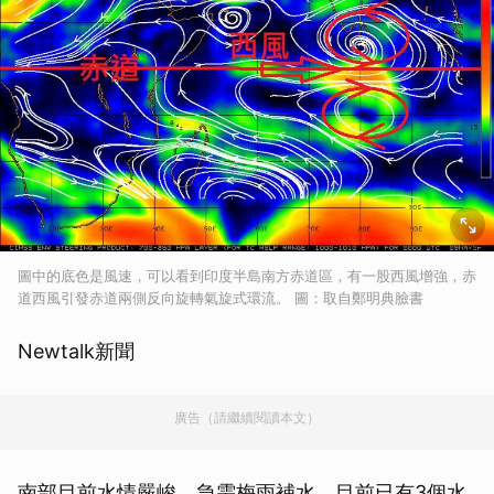
圖中的底色是風速，可以看到印度半島南方赤道區，有一股西風增強，赤
道西風引發赤道兩側反向旋轉氣旋式環流。 圖：取自鄭明典臉書
Newtalk新聞
廣告（請繼續閱讀本文）
南部目前水情嚴峻，急需梅雨補水，目前已有3個水