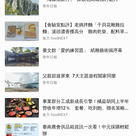
青年日報
【食驗室點評】老媽拌麵「干貝花雕雞拉
麵」湯頭濃香獲高分 雞肉乾柴、配料單調
成扣分點
食力 foodNEXT
臺文館「愛的練習題」 紙雕藝術揭序幕
青年日報
父親節遊屏東 7大主題遊程闔家同樂
青年日報
事業群分工成新成長引擎！橘焱胡同上半年
營收年增12％ 套餐、吃到飽、聯名策略帶
動新客
食力 foodNEXT
臺南農會供品箱資訊一次看！中元採購輕鬆
辦