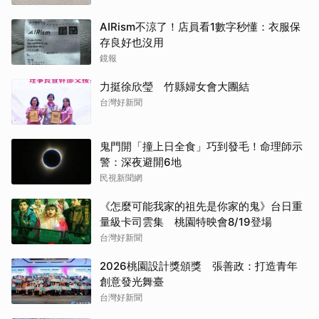
AIRism不涼了！店員看1數字秒懂：衣服保
存良好也沒用
鏡報
力挺徐欣瑩 竹縣婦女會大團結
台灣好新聞
鬼門開「撞上日全食」巧到發毛！命理師示
警：深夜避開6地
民視新聞網
《怎麼可能我家的祖先是你家的鬼》台日重
量級卡司雲集 桃園特映會8/19登場
台灣好新聞
2026桃園設計獎頒獎 張善政：打造青年
創意發光舞臺
台灣好新聞