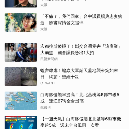
太報
「不痛了，我們回家」台中議員楊典忠妻病
逝 臉書深情發文追悼
太報
宏都拉斯傻眼了！斷交台灣竟害「這產業」
大崩盤 國會議長急出1大招
民視新聞網
蝗害肆虐！蝗蟲大軍鋪天蓋地襲來宛如末
日 網驚：聖經十災
CTWANT
白海豚侵襲率提高！北北基桃等6縣市破5
成 連江67%全台最高
鏡週刊
【一週天氣】白海豚侵襲北北基等6縣市機
率逾5成 週末全台風雨一次看