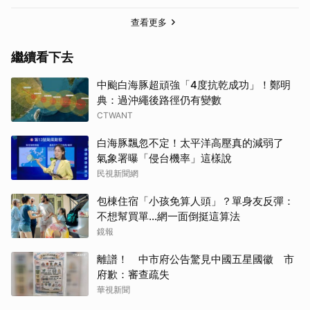
查看更多
繼續看下去
中颱白海豚超頑強「4度抗乾成功」！鄭明
典：過沖繩後路徑仍有變數
CTWANT
白海豚飄忽不定！太平洋高壓真的減弱了
氣象署曝「侵台機率」這樣說
民視新聞網
包棟住宿「小孩免算人頭」？單身友反彈：
不想幫買單...網一面倒挺這算法
鏡報
離譜！ 中市府公告驚見中國五星國徽 市
府歉：審查疏失
華視新聞