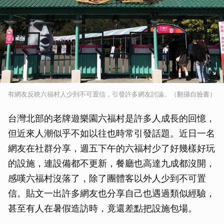
有網友反映六福村人少到不可置信，引發許多網友討論。（翻攝自臉書）
台灣北部的老牌遊樂園六福村是許多人成長的回憶，
但近來人潮似乎不如以往也時常引發話題。近日一名
網友在社群分享，週五下午的六福村少了好幾樣好玩
的設施，連設備都不更新，餐廳也高達九成都沒開，
感嘆六福村沒落了，除了團體客以外人少到不可置
信。貼文一出許多網友也分享自己也遇過類似經驗，
甚至有人在暑假造訪時，竟還差點把設施包場。