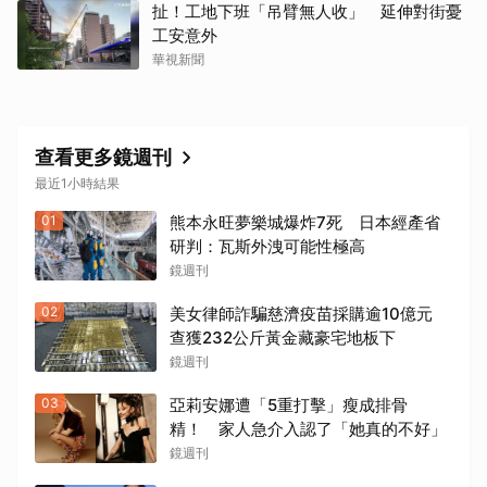
扯！工地下班「吊臂無人收」 延伸對街憂
工安意外
華視新聞
查看更多鏡週刊
最近1小時結果
01
熊本永旺夢樂城爆炸7死 日本經產省
研判：瓦斯外洩可能性極高
鏡週刊
02
美女律師詐騙慈濟疫苗採購逾10億元
查獲232公斤黃金藏豪宅地板下
鏡週刊
03
亞莉安娜遭「5重打擊」瘦成排骨
精！ 家人急介入認了「她真的不好」
鏡週刊