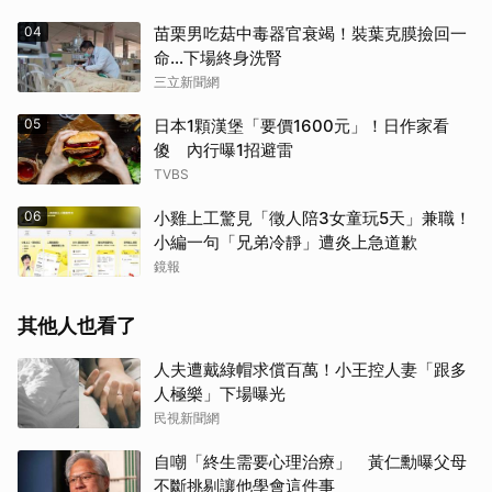
04
苗栗男吃菇中毒器官衰竭！裝葉克膜撿回一
命…下場終身洗腎
三立新聞網
05
日本1顆漢堡「要價1600元」！日作家看
傻 內行曝1招避雷
TVBS
06
小雞上工驚見「徵人陪3女童玩5天」兼職！
小編一句「兄弟冷靜」遭炎上急道歉
鏡報
其他人也看了
人夫遭戴綠帽求償百萬！小王控人妻「跟多
人極樂」下場曝光
民視新聞網
自嘲「終生需要心理治療」 黃仁勳曝父母
不斷挑剔讓他學會這件事