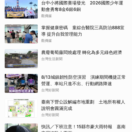
台中小將國際賽場發光 2026國際少年運
動會勇奪8金6銀6銅
觀傳媒
掌握健康密碼 童綜合醫院三高防治888宣
導 提升自我管理能力
觀傳媒
農廢葡萄藤悶燒處理 轉化為多元綠色經濟
台灣生活新聞
8/13城鎮韌性防空演習 演練期間機捷正常
營運、車站只進不出、行動網路降速
台灣好新聞
臺南下營公設解編市地重劃 土地所有權人
說明會圓滿完成
台灣好新聞
快訊／下班注意！15縣市豪大雨特報 嘉南