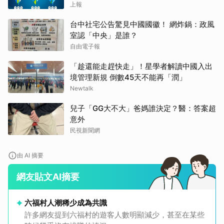
上報
台中社宅公告驚見中國國徽！ 網炸鍋：政風
室認「中央」是誰？
自由電子報
「趁還能走趕快走」！星學者解讀中國入出
境管理新規 倒數45天不能再「潤」
Newtalk
兒子「GG大不大」爸媽誰決定？醫：答案超
意外
民視新聞網
由 AI 摘要
網友貼文AI摘要
六福村人潮稀少成為共識
許多網友提到六福村的遊客人數明顯減少，甚至在某些