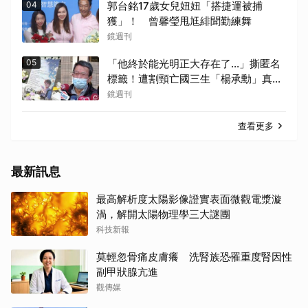
04
郭台銘17歲女兒妞妞「搭捷運被捕
獲」！ 曾馨瑩甩尪緋聞勤練舞
鏡週刊
05
「他終於能光明正大存在了...」撕匿名
標籤！遭割頸亡國三生「楊承勳」真名
解禁 乾妹法庭抗辯引眾怒
鏡週刊
查看更多
最新訊息
最高解析度太陽影像證實表面微觀電漿漩
渦，解開太陽物理學三大謎團
科技新報
莫輕忽骨痛皮膚癢 洗腎族恐罹重度腎因性
副甲狀腺亢進
觀傳媒