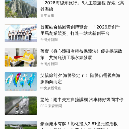
「2026海線潮旅行」5大主題遊程 探索北高
雄海線
青年日報
首度結合桃園青創博覽會 「2026新創千
里馬創業競賽」打造一站式新創平台
台灣好新聞
落實《身心障礙者權益保障法》優先採購政
策 共挺庇護工場永續發展
台灣好新聞
父親節前夕 海警發定了！ 陸警仍需視白海
豚動向而定
中央廣播電臺
驚險！雨中失控自撞護欄 汽車轉好幾圈才停
EBC 東森新聞
豪雨淹水有解！彰化投入2.81億元整治板