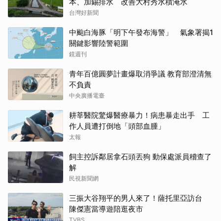
本、加錫排水 改善大村秀水積淹水
台灣好新聞
中颱白海豚「明下午發布海警」 氣象署揭1
關鍵影響陸警範圍
鏡週刊
青年百億圓夢計畫爆取消爭議 教育部澄清無
不負責
中央廣播電臺
耕莘醫院驚爆醫療暴力！病患暴走出手 工
作人員遭打倒地「頭部血腫」
太報
飼主控訴鄰居拿石頭丟狗 動保處派員稽查了
解
民視新聞網
三振大谷翔平的男人來了！薩托里亞訪台
陳傑憲當導遊陪逛夜市
TVBS