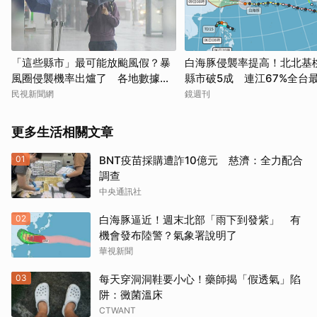
「這些縣市」最可能放颱風假？暴
白海豚侵襲率提高！北北基
風圈侵襲機率出爐了 各地數據一
縣市破5成 連江67%全台
次看
民視新聞網
鏡週刊
更多生活相關文章
01
BNT疫苗採購遭詐10億元 慈濟：全力配合
調查
中央通訊社
02
白海豚逼近！週末北部「雨下到發紫」 有
機會發布陸警？氣象署說明了
華視新聞
03
每天穿洞洞鞋要小心！藥師揭「假透氣」陷
阱：黴菌溫床
CTWANT