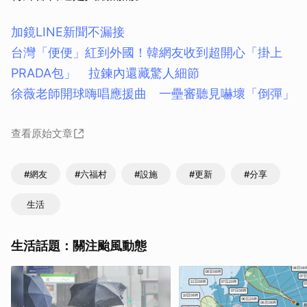
加鏡LINE新聞不漏接
台灣「便便」紅到外國！韓網友收到超開心「掛上
PRADA包」 拉鍊內還藏驚人細節
徐薇老師開球嗨唱應援曲 一壘審聽見嚇壞「倒彈」
查看原始文章
#網友
#六福村
#設施
#更新
#分享
生活
生活話題：關注颱風動態