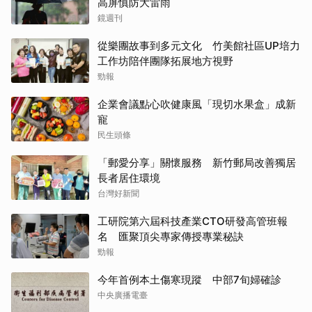
高屏慎防大雷雨
鏡週刊
從樂團故事到多元文化 竹美館社區UP培力
工作坊陪伴團隊拓展地方視野
勁報
企業會議點心吹健康風「現切水果盒」成新
寵
民生頭條
「郵愛分享」關懷服務 新竹郵局改善獨居
長者居住環境
台灣好新聞
工研院第六屆科技產業CTO研發高管班報
名 匯聚頂尖專家傳授專業秘訣
勁報
今年首例本土傷寒現蹤 中部7旬婦確診
中央廣播電臺