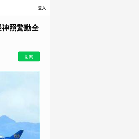
登入
張神照驚動全
訂閱