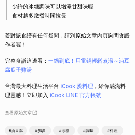
少許的冰糖調味可以增添甘甜味喔
食材越多燉煮時間拉長
若對該食譜有任何疑問，請到原始文章內頁詢問食譜
作者喔！
完整食譜這邊看：
一鍋到底！用電鍋輕鬆煮湯～油豆
腐瓜子雞湯
台灣最大料理生活平台
iCook 愛料理
，給你滿滿料
理靈感！立即加入
iCook LINE 官方帳號
查看原始文章
#油豆腐
#步驟
#冰糖
#調味
#料理