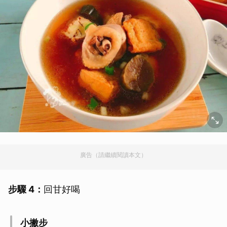
廣告（請繼續閱讀本文）
步驟 4：
回甘好喝
小撇步