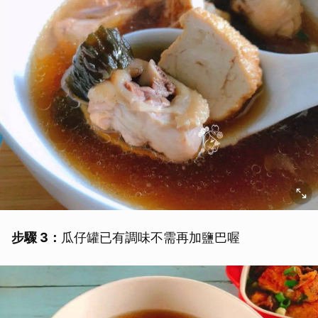
步驟 3：
瓜仔罐已有調味不需再加鹽巴喔