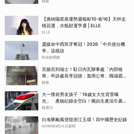
鏡報
【唐綺陽星座運勢週報8/10-8/16】天秤走
桃花運，水瓶財運亨通 | ELLE
ELLE
靈媒命中西班牙奪冠！2026「中共侵台機
率」這樣說
民視新聞網
丟臉丟到瑞士！駐日內瓦辦事處「內部檢
舉」申訴處長李冠德：濫用公帑、職場霸
凌、超速仔拒繳罰單 外交部要查了
鏡報
大一懷前男友孩子「19歲女大生背景曝
光」 產檢紀錄全空白！獨自生產浴巾裹嬰
屍藏家5天
鏡週刊
白海豚颱風登陸浙江玉環！寫中國歷史紀錄
NOWNEWS今日新聞