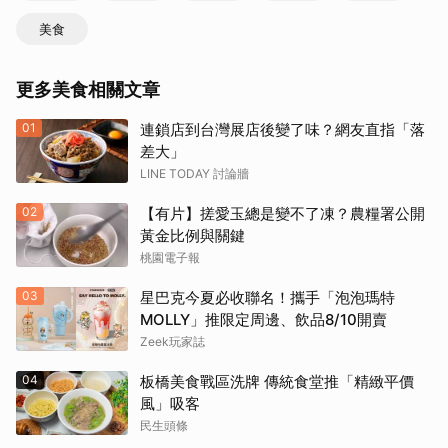
美食
更多美食相關文章
01
連鎖店到台灣展店後變了味？網友直指「落
差大」
LINE TODAY 討論牆
02
【有片】搓愛玉總是變不了凍？農糧署公開
黃金比例與關鍵
桃園電子報
03
星巴克今夏必收聯名！攜手「泡泡瑪特
MOLLY」推限定周邊、飲品8/10開賣
Zeek玩家誌
04
板橋美食戰區洗牌 傳統食堂推「精緻平價
風」吸客
民生頭條