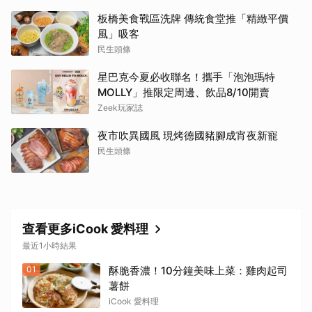
板橋美食戰區洗牌 傳統食堂推「精緻平價
風」吸客
民生頭條
星巴克今夏必收聯名！攜手「泡泡瑪特
MOLLY」推限定周邊、飲品8/10開賣
Zeek玩家誌
夜市吹異國風 現烤德國豬腳成宵夜新寵
民生頭條
查看更多iCook 愛料理
最近1小時結果
01
酥脆香濃！10分鐘美味上菜：雞肉起司
薯餅
iCook 愛料理