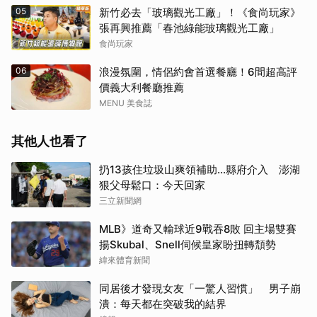
05
新竹必去「玻璃觀光工廠」！《食尚玩家》
張再興推薦「春池綠能玻璃觀光工廠」
食尚玩家
06
浪漫氛圍，情侶約會首選餐廳！6間超高評
價義大利餐廳推薦
MENU 美食誌
取消
其他人也看了
扔13孩住垃圾山爽領補助…縣府介入 澎湖
狠父母鬆口：今天回家
三立新聞網
MLB》道奇又輸球近9戰吞8敗 回主場雙賽
揚Skubal、Snell伺候皇家盼扭轉頹勢
緯來體育新聞
同居後才發現女友「一驚人習慣」 男子崩
潰：每天都在突破我的結界