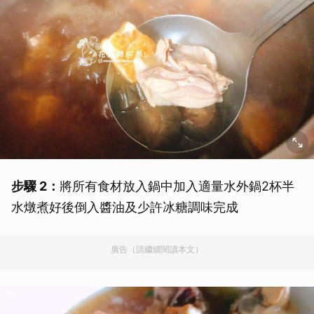
步驟 2：
將所有食材放入鍋中加入適量水外鍋2杯半
水燉煮好後倒入醬油及少許冰糖調味完成
廣告（請繼續閱讀本文）