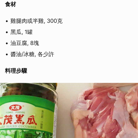
食材
雞腿肉或半雞, 300克
黑瓜, 1罐
油豆腐, 8塊
醬油/冰糖, 各少許
料理步驟