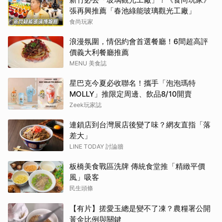
張再興推薦「春池綠能玻璃觀光工廠」
食尚玩家
浪漫氛圍，情侶約會首選餐廳！6間超高評
價義大利餐廳推薦
MENU 美食誌
星巴克今夏必收聯名！攜手「泡泡瑪特
MOLLY」推限定周邊、飲品8/10開賣
Zeek玩家誌
連鎖店到台灣展店後變了味？網友直指「落
差大」
LINE TODAY 討論牆
板橋美食戰區洗牌 傳統食堂推「精緻平價
風」吸客
民生頭條
【有片】搓愛玉總是變不了凍？農糧署公開
黃金比例與關鍵