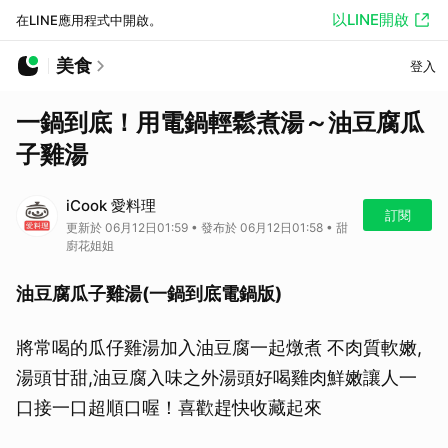
以LINE開啟
在LINE應用程式中開啟。
美食
登入
一鍋到底！用電鍋輕鬆煮湯～油豆腐瓜
子雞湯
iCook 愛料理
訂閱
更新於 06月12日01:59 • 發布於 06月12日01:58 • 甜
廚花姐姐
油豆腐瓜子雞湯(一鍋到底電鍋版)
將常喝的瓜仔雞湯加入油豆腐一起燉煮 不肉質軟嫩,
湯頭甘甜,油豆腐入味之外湯頭好喝雞肉鮮嫩讓人一
口接一口超順口喔！喜歡趕快收藏起來