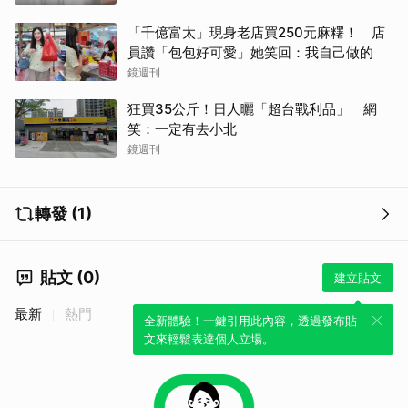
「千億富太」現身老店買250元麻糬！ 店
員讚「包包好可愛」她笑回：我自己做的
鏡週刊
狂買35公斤！日人曬「超台戰利品」 網
笑：一定有去小北
鏡週刊
轉發 (1)
貼文 (0)
建立貼文
最新
熱門
全新體驗！一鍵引用此內容，透過發布貼
文來輕鬆表達個人立場。