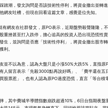
踩踏潮，發文詢問是否該技術性停利，將資金撤出並轉進
他網友吐槽，但現在回看這篇文章，感覺是位先知。
就有網友在社群發文，原PO表示，近期盤勢殺聲隆隆，
股重挫甚至打入跌停，擔心追高的投資人恐出現恐慌性賣
發生，並詢問是否應「技術性停利」，將資金撤出股市轉
獲利。
友並不以為意，認為大盤只是小漲50%大跌5%，直指原
有人留言表示「先殺3000點再說好嗎」、「費半還在五
買股票惹」，也有人認為原PO過度恐慌，直言「等台積
摔，其中費城半導體指數崩跌超過10%，6日台指期夜盤重
大跌145元，市場氣氛急轉直下。回頭檢視該篇貼文，當