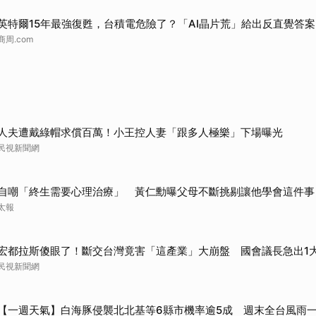
取消
英特爾15年最強復甦，台積電危險了？「AI晶片荒」給出反直覺答案
商周.com
人夫遭戴綠帽求償百萬！小王控人妻「跟多人極樂」下場曝光
民視新聞網
自嘲「終生需要心理治療」 黃仁勳曝父母不斷挑剔讓他學會這件事
太報
宏都拉斯傻眼了！斷交台灣竟害「這產業」大崩盤 國會議長急出1
民視新聞網
【一週天氣】白海豚侵襲北北基等6縣市機率逾5成 週末全台風雨