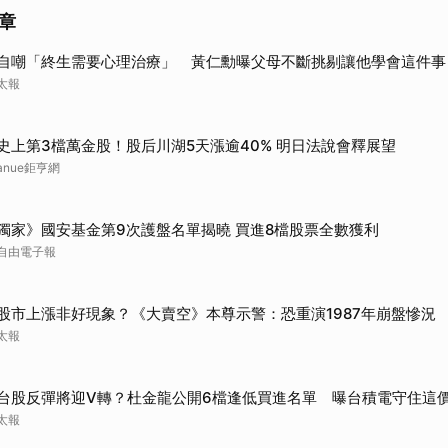
章
自嘲「終生需要心理治療」 黃仁勳曝父母不斷挑剔讓他學會這件事
太報
史上第3檔萬金股！股后川湖5天漲逾40% 明日法說會釋展望
anue鉅亨網
獨家》國安基金第9次護盤名單揭曉 買進8檔股票全數獲利
自由電子報
股市上漲非好現象？《大賣空》本尊示警：恐重演1987年崩盤慘況
太報
台股反彈將迎V轉？杜金龍公開6檔逢低買進名單 曝台積電守住這
太報