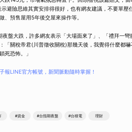
表示避險思維其實安排得很好，也有網友建議，不要單壓
做、預售屋用5年後交屋來操作等。
期夜盤大跌，許多網友表示「大場面來了」、「禮拜一彎
：「關稅帝君(川普徵收關稅)那幾天後，我覺得什麼都嚇
鎖死恐怖。」
子報LINE官方帳號，新聞脈動隨時掌握！
市
#資金
#台指期夜盤
#台積電
理財