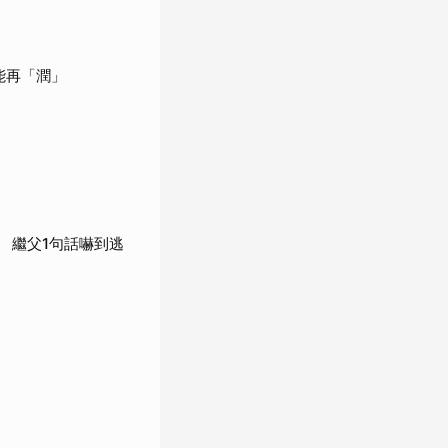
能再「潤」
 繼父1句話嚇到逃