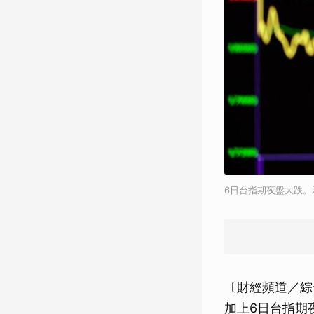
6日台指期夜盤大跌。
〔財經頻道／綜
加上6日台指期