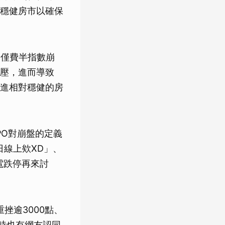
穩健房市以確保
不僅費半指數崩
壓，進而導致
進相對穩健的房
PO對崩盤的定義
日線上欸XD」、
電跌停再來討
挫逾3000點、
時也有網友認同