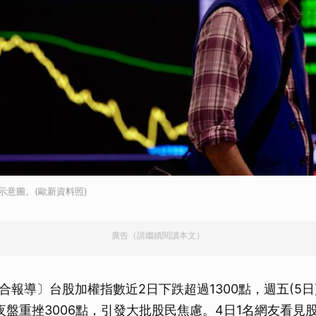
示意圖。(歐新資料照)
廣告（請繼續閱讀本文）
合報導〕台股加權指數近2日下跌超過1300點，週五(5日
夜盤重挫3006點，引發大批股民焦慮。4日1名網友看見