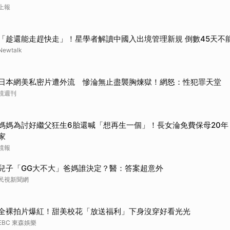
上報
「趁還能走趕快走」！星學者解讀中國入出境管理新規 倒數45天不
Newtalk
日本網美私密片遭外流 慘淪無止盡襲胸煉獄！網怒：性犯罪天堂
鏡週刊
媽媽為討好繼父狂生6胎還喊「想再生一個」！長女淪免費保母20年
家
鏡報
兒子「GG大不大」爸媽誰決定？醫：答案超意外
民視新聞網
全裸拍片爆紅！甜美校花「放送福利」下身沒穿好看光光
EBC 東森娛樂