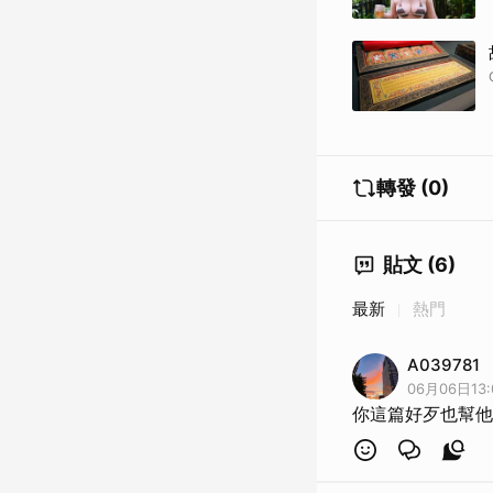
轉發 (0)
貼文 (6)
最新
熱門
A039781
06月06日13:
你這篇好歹也幫他