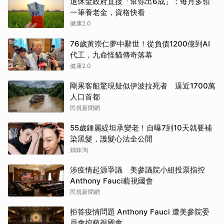
退休金政府直接「幫你出6成」：每月多領
一筆養老金，資格快看
健康2.0
76歲黃崇仁夢中辭世！從負債1200億到AI
代工，九命怪貓傳奇落幕
健康2.0
剛果客船驚現疑似伊波拉死者 逼近1700萬
人口首都
民視新聞網
55歲鍾麗緹坦承變老！自曝7到10天就要補
染黑髮，護髮心法全公開
姊妹淘
涉疫情起源爭議 美參議院小組投票指控
Anthony Fauci藐視國會
民視新聞網
拒答疫情問題 Anthony Fauci 遭美參院委
員會控藐視國會