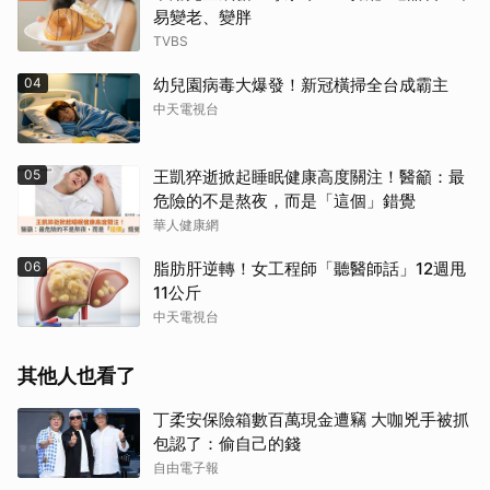
易變老、變胖
TVBS
04
幼兒園病毒大爆發！新冠橫掃全台成霸主
中天電視台
05
王凱猝逝掀起睡眠健康高度關注！醫籲：最
危險的不是熬夜，而是「這個」錯覺
華人健康網
06
脂肪肝逆轉！女工程師「聽醫師話」12週甩
11公斤
中天電視台
其他人也看了
丁柔安保險箱數百萬現金遭竊 大咖兇手被抓
包認了：偷自己的錢
自由電子報