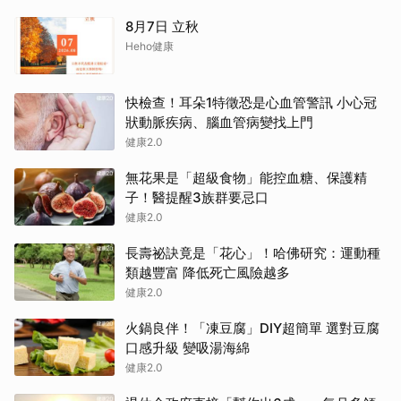
8月7日 立秋
Heho健康
快檢查！耳朵1特徵恐是心血管警訊 小心冠
狀動脈疾病、腦血管病變找上門
健康2.0
無花果是「超級食物」能控血糖、保護精
子！醫提醒3族群要忌口
健康2.0
長壽祕訣竟是「花心」！哈佛研究：運動種
類越豐富 降低死亡風險越多
健康2.0
火鍋良伴！「凍豆腐」DIY超簡單 選對豆腐
口感升級 變吸湯海綿
健康2.0