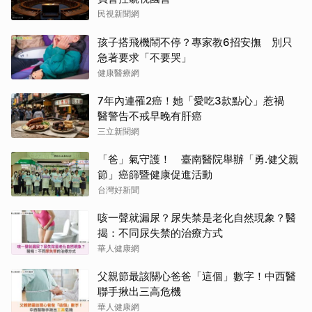
民視新聞網
孩子搭飛機鬧不停？專家教6招安撫 別只
急著要求「不要哭」
健康醫療網
7年內連罹2癌！她「愛吃3款點心」惹禍
醫警告不戒早晚有肝癌
三立新聞網
「爸」氣守護！ 臺南醫院舉辦「勇.健父親
節」癌篩暨健康促進活動
台灣好新聞
咳一聲就漏尿？尿失禁是老化自然現象？醫
揭：不同尿失禁的治療方式
華人健康網
父親節最該關心爸爸「這個」數字！中西醫
聯手揪出三高危機
華人健康網