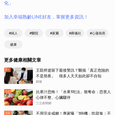
化」
加入幸福熟齡LINE好友，掌握更多資訊！
#病人
#醫院
#家屬
#葬儀社
#心蓮病房
健康
更多健康相關文章
01
王凱猝逝留下最後警訊？醫揭「真正危險的
不是熬夜」 很多人天天如此卻不自知
鏡報
02
比果汁恐怖！「水果1吃法」狠奪命：恐害人
心律不整、心臟驟停
三立新聞網
03
不用完全戒糖！專家曝「1時機」吃甜食：不