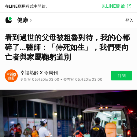
以LINE開啟
在LINE應用程式中開啟。
健康
登入
看到過世的父母被粗魯對待，我的心都
碎了...醫師：「侍死如生」，我們要向
亡者與家屬鞠躬道別
幸福熟齡 X 今周刊
訂閱
更新於 05月20日03:00 • 發布於 05月20日03:00