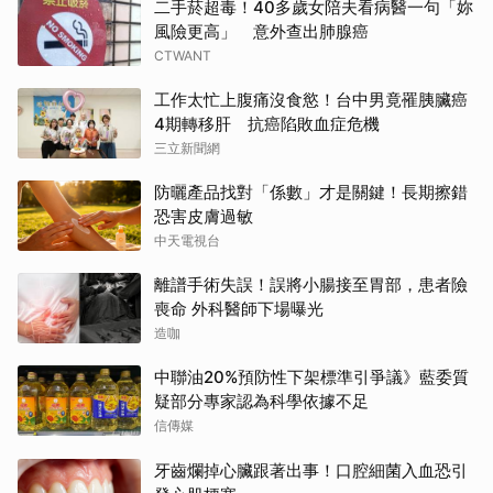
二手菸超毒！40多歲女陪夫看病醫一句「妳
風險更高」 意外查出肺腺癌
CTWANT
工作太忙上腹痛沒食慾！台中男竟罹胰臟癌
4期轉移肝 抗癌陷敗血症危機
三立新聞網
防曬產品找對「係數」才是關鍵！長期擦錯
恐害皮膚過敏
中天電視台
離譜手術失誤！誤將小腸接至胃部，患者險
喪命 外科醫師下場曝光
造咖
中聯油20%預防性下架標準引爭議》藍委質
疑部分專家認為科學依據不足
信傳媒
牙齒爛掉心臟跟著出事！口腔細菌入血恐引