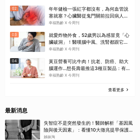
02
年年健檢一張紅字都沒有，為何血管說
塞就塞？心臟醫從鬼門關前拉回病人：
會不會心梗要看對數字
幸福熟齡 X 今周刊
03
就愛炸物外食，52歲男以為感冒竟「心
臟破洞」！醫嘆腦中風、洗腎都跟它有
關：4警訊是心臟在呼救
幸福熟齡 X 今周刊
04
黃豆營養可比牛肉！抗老、防癌、助大
腦運作…想長壽最推這3種豆製品：有
了它就不需要醫生
幸福熟齡 X 今周刊
查看更多
最新消息
失智症不是突然發生的！醫師解析「基因風
險與後天因素」：看懂10大徵兆提早保護大
腦
姊妹淘