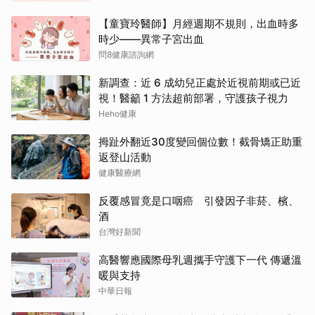
【童寶玲醫師】月經週期不規則，出血時多
時少——異常子宮出血
問8健康諮詢網
新調查：近 6 成幼兒正處於近視前期或已近
視！醫籲 1 方法超前部署，守護孩子視力
Heho健康
拇趾外翻近30度變回個位數！截骨矯正助重
返登山活動
健康醫療網
反覆感冒竟是口咽癌 引發因子非菸、檳、
酒
台灣好新聞
高醫響應國際母乳週攜手守護下一代 傳遞溫
暖與支持
中華日報