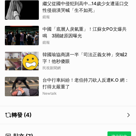
繼父從國中侵犯到高中…14歲少女遭逼口交
性侵崩潰哭喊「生不如死」
鏡報
中國「底層人戾氣重」！江蘇女PO文爆共
鳴 3關鍵原因曝光
鏡報
韓國瑜協商講一半「司法正義女神」突喊2
字！他秒傻眼
民視新聞網
台中行車糾紛！老伯持刀砍人反遭K.O 網：
打得太嚴重了
Newtalk
轉發 (4)