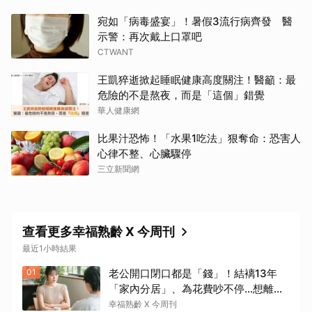
宛如「病毒盛宴」！暑假3流行病齊發 醫
示警：再次戴上口罩吧
CTWANT
王凱猝逝掀起睡眠健康高度關注！醫籲：最
危險的不是熬夜，而是「這個」錯覺
華人健康網
比果汁恐怖！「水果1吃法」狠奪命：恐害人
心律不整、心臟驟停
三立新聞網
查看更多幸福熟齡 X 今周刊
最近1小時結果
01
老公開口閉口都是「錢」！結褵13年
「家內分居」、為花費吵不停…想離婚
卻怕養不活自己：還要忍3年？
幸福熟齡 X 今周刊