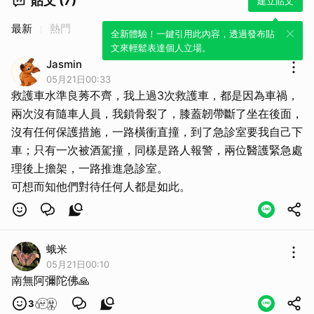
貼文 (7)
建立貼文
最新
熱門
全新體驗！一鍵引用此內容，透過發布貼
文來輕鬆表達個人立場。
Jasmin
05月21日00:33
救護車水準良莠不齊，我上過3次救護車，都是因為車禍，
兩次沒有隨車人員，我鎖骨裂了，膝蓋韌帶斷了坐在後面，
沒有任何保護措施，一路橫衝直撞，到了急診室要我自己下
車；只有一次被酒駕撞，同樣是路人報警，兩位醫護緊急處
理後上擔架，一路推進急診室。
取消
可想而知他們對待任何人都是如此。
蛾米
05月21日00:10
南無阿彌陀佛🙏
3