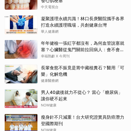
發心肌梗塞
中天電視台
凝聚護理永續共識！林口長庚醫院攜手各界
打造永續護理職場，共創健康台灣
華人健康網
年年健檢一張紅字都沒有，為何血管說塞就
塞？心臟醫從鬼門關前拉回病人：會不會心
梗要看對數字
幸福熟齡 X 今周刊
長輩食慾不振竟是胃中藏植糞石？醫用「可
樂」化解危機
健康醫療網
男人40歲後就力不從心？ 當心「糖尿病」
讓你硬不起來
NOW健康
瘦身針不只減重！台大研究證實具防癌潛力
登國際期刊
NOW健康