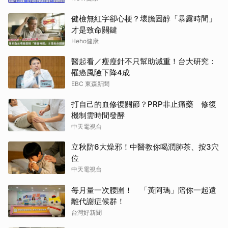
健檢無紅字卻心梗？壞膽固醇「暴露時間」
才是致命關鍵
Heho健康
醫起看／瘦瘦針不只幫助減重！台大研究：
罹癌風險下降4成
EBC 東森新聞
打自己的血修復關節？PRP非止痛藥 修復
機制需時間發酵
中天電視台
立秋防6大燥邪！中醫教你喝潤肺茶、按3穴
位
中天電視台
每月量一次腰圍！ 「黃阿瑪」陪你一起遠
離代謝症候群！
台灣好新聞