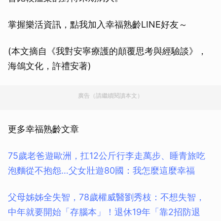
掌握樂活資訊，點我加入幸福熟齡LINE好友～
(本文摘自《我對安寧療護的顛覆思考與經驗談》，
海鴿文化，許禮安著)
廣告（請繼續閱讀本文）
更多幸福熟齡文章
75歲老爸遊歐洲，扛12公斤行李走萬步、睡青旅吃
泡麵從不抱怨…父女壯遊80國：我怎麼這麼幸福
父母姊姊全失智，78歲權威醫劉秀枝：不想失智，
中年就要開始「存腦本」！退休19年「靠2招防退