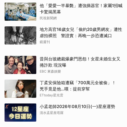
他「愛愛一半暴斃」遭強摘器官！家屬1招喊
卡驚揭黑幕
民視新聞網
地方高官16歲女兒「偷約20歲男網友」遭性
虐拍裸照 警證實：再晚一步恐遭滅口
鏡週刊
昔與台玻總裁爆豪門恩怨！女星未婚生女又
捲詐欺 現況曝
EBC 東森娛樂
丁柔安保險箱遭竊「700萬元全被偷」！
兇手竟是他...嘆：提前穿幫
ETtoday星光雲
小孟老師2026年08月10日(一)星座運勢
清水孟星座塔羅