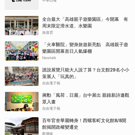
中華日報
全台最大「高雄親子遊樂園區」今開幕 有
周末限定滑水道、水樂園
旅遊雲
「火車醫院」變身旅遊新亮點 高雄親子遊
樂園區開幕首日人氣爆棚
Newtalk
誰說展覽只能大人說了算？台文館29名小小
策展人「玩真的」
自由電子報
蔣勳「風荷．日麗」台中展出 親錄新詩邀觀
眾入畫
自由電子報
百年官舍華麗轉身！西螺客町文化館8/8開
館揭開政權變遷史
觀傳媒