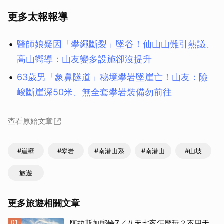
更多太報報導
醫師娘疑因「攀繩斷裂」墜谷！仙山山難引熱議、
高山嚮導：山友變多設施卻沒提升
63歲男「象鼻隧道」秘境攀岩墜崖亡！山友：險
峻斷崖深50米、無全套攀岩裝備勿前往
查看原始文章
#崖壁
#攀岩
#南港山系
#南港山
#山坡
旅遊
更多旅遊相關文章
01
阿拉斯加郵輪7／八天七夜怎麼玩？不用天