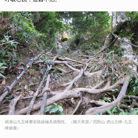
南港山九五峰攀岩路線極具挑戰性。（圖片來源／四獸山 虎山主峰-九五
峰臉書）