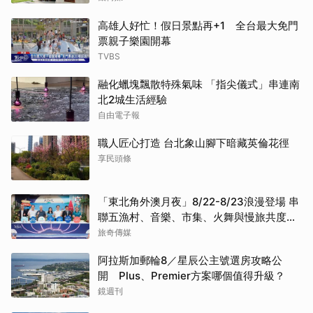
高雄人好忙！假日景點再+1 全台最大免門
票親子樂園開幕
TVBS
融化蠟塊飄散特殊氣味 「指尖儀式」串連南
北2城生活經驗
自由電子報
職人匠心打造 台北象山腳下暗藏英倫花徑
享民頭條
「東北角外澳月夜」8/22-8/23浪漫登場 串
聯五漁村、音樂、市集、火舞與慢旅共度夏
夜
旅奇傳媒
阿拉斯加郵輪8／星辰公主號選房攻略公
開 Plus、Premier方案哪個值得升級？
鏡週刊