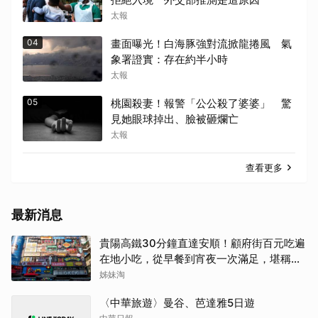
太報
04
畫面曝光！白海豚強對流掀龍捲風 氣
象署證實：存在約半小時
太報
05
桃園殺妻！報警「公公殺了婆婆」 驚
見她眼球掉出、臉被砸爛亡
太報
查看更多
最新消息
貴陽高鐵30分鐘直達安順！顧府街百元吃遍
在地小吃，從早餐到宵夜一次滿足，堪稱貴
州「小吃王國」
姊妹淘
〈中華旅遊〉曼谷、芭達雅5日遊