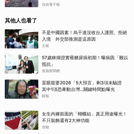
自由電子報
其他人也看了
不是中國因素！烏干達沒收台人護照、拒絕
入境 外交部推測是這原因
太報
57歲林煒證實罹糖尿病初期！曝病因「難以
抵抗」
壹蘋新聞網
盲眼龍婆2026「5大預言」剩3項未驗證
其中1項恐牽動台灣...關鍵時間點曝光
鏡報
女生內褲前面的「蝴蝶結」真正用途曝光！
不只裝飾還有2大神功能
造咖