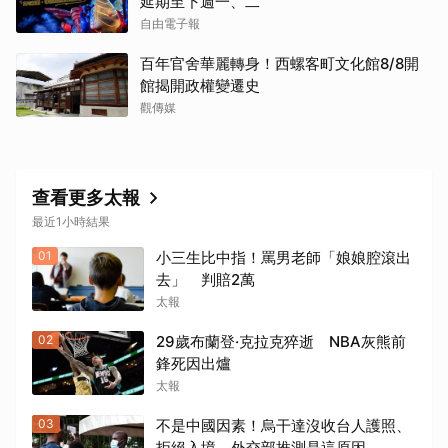
延期至下週一、二
自由電子報
百年官舍華麗轉身！西螺客町文化館8/8開
館揭開政權變遷史
觀傳媒
查看更多太報
最近1小時結果
01
小三生比中指！罵男老師「娘娘腔滾出
去」 判賠2萬
太報
02
29歲布蘭登·克拉克猝逝 NBA灰熊前
鋒死因出爐
太報
03
不是中國因素！烏干達沒收台人護照、
拒絕入境 外交部推測是這原因