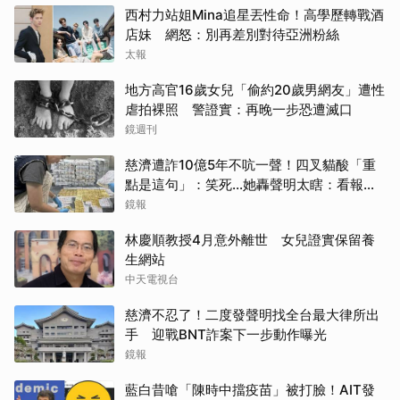
西村力站姐Mina追星丟性命！高學歷轉戰酒
店妹 網怒：別再差別對待亞洲粉絲
取消
太報
地方高官16歲女兒「偷約20歲男網友」遭性
虐拍裸照 警證實：再晚一步恐遭滅口
鏡週刊
慈濟遭詐10億5年不吭一聲！四叉貓酸「重
點是這句」：笑死...她轟聲明太瞎：看報紙
才知被騙
鏡報
林慶順教授4月意外離世 女兒證實保留養
生網站
中天電視台
慈濟不忍了！二度發聲明找全台最大律所出
手 迎戰BNT詐案下一步動作曝光
鏡報
藍白昔嗆「陳時中擋疫苗」被打臉！AIT發