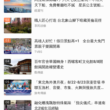
天下船、免費餐廳吃不膩 星辰公主號船上
一日生活公開
鏡週刊
02
職人匠心打造 台北象山腳下暗藏英倫花徑
享民頭條
03
高雄人好忙！假日景點再+1 全台最大免門
票親子樂園開幕
TVBS
04
百年官舍華麗轉身！西螺客町文化館8/8開
館揭開政權變遷史
觀傳媒
05
「東北角外澳月夜」8/22-8/23浪漫登場 串
聯五漁村、音樂、市集、火舞與慢旅共度夏
夜
旅奇傳媒
06
融化蠟塊飄散特殊氣味 「指尖儀式」串連南
北2城生活經驗