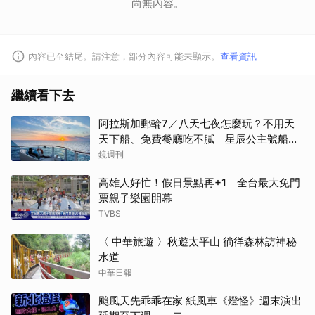
尚無內容。
內容已至結尾。請注意，部分內容可能未顯示。
查看資訊
繼續看下去
阿拉斯加郵輪7／八天七夜怎麼玩？不用天
天下船、免費餐廳吃不膩 星辰公主號船上
一日生活公開
鏡週刊
高雄人好忙！假日景點再+1 全台最大免門
票親子樂園開幕
TVBS
〈 中華旅遊 〉秋遊太平山 徜徉森林訪神秘
水道
中華日報
颱風天先乖乖在家 紙風車《燈怪》週末演出