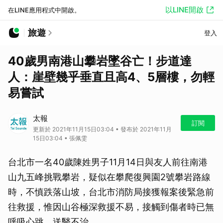
以LINE開啟
在LINE應用程式中開啟。
旅遊
登入
40歲男南港山攀岩墜谷亡！步道達
人：崖壁幾乎垂直且高4、5層樓，勿輕
易嘗試
太報
訂閱
更新於 2021年11月15日03:04 • 發布於 2021年11月
15日03:04 • 張佩雯
台北市一名40歲陳姓男子11月14日與友人前往南港
山九五峰挑戰攀岩，疑似在攀爬復興園2號攀岩路線
時，不慎跌落山坡，台北市消防局接獲報案後緊急前
往救援，惟因山谷極深救援不易，接觸到傷者時已無
呼吸心跳，送醫不治。