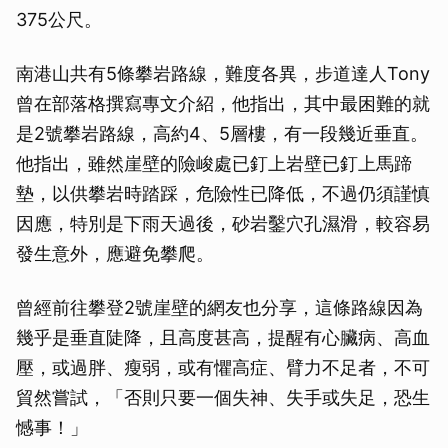
375公尺。
南港山共有5條攀岩路線，難度各異，步道達人Tony
曾在部落格撰寫專文介紹，他指出，其中最困難的就
是2號攀岩路線，高約4、5層樓，有一段幾近垂直。
他指出，雖然崖壁的險峻處已釘上岩壁已釘上馬蹄
墊，以供攀岩時踏踩，危險性已降低，不過仍須謹慎
因應，特別是下雨天過後，砂岩鑿穴孔濕滑，較容易
發生意外，應避免攀爬。
曾經前往攀登2號崖壁的網友也分享，這條路線因為
幾乎是垂直陡降，且高度甚高，提醒有心臟病、高血
壓，或過胖、瘦弱，或有懼高症、臂力不足者，不可
貿然嘗試，「否則只要一個失神、失手或失足，恐生
憾事！」