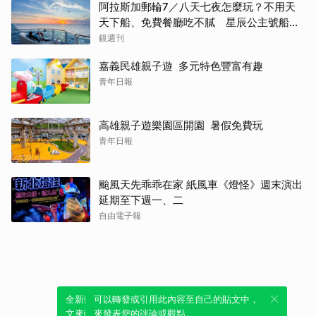
阿拉斯加郵輪7／八天七夜怎麼玩？不用天
天下船、免費餐廳吃不膩 星辰公主號船上
一日生活公開
鏡週刊
嘉義民雄親子遊 多元特色豐富有趣
青年日報
高雄親子遊樂園區開園 暑假免費玩
青年日報
颱風天先乖乖在家 紙風車《燈怪》週末演出
延期至下週一、二
自由電子報
全新體驗！一鍵引用此內容，透過發布貼
可以轉發或引用此內容至自己的貼文中，
文來輕鬆表達個人立場。
來發表您的評論或觀點。