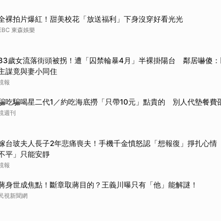
全裸拍片爆紅！甜美校花「放送福利」下身沒穿好看光光
EBC 東森娛樂
33歲女流落街頭被拐！遭「囚禁輪暴4月」半裸掛陽台 鄰居嚇傻：以
主謀竟與妻小同住
鏡報
騙吃騙喝星二代1／約吃海底撈「只帶10元」點貴的 別人代墊餐費
鏡週刊
嫁台玻夫人長子2年悲痛喪夫！手機千金憤怒認「想報復」掙扎心情
不平」只能安靜
鏡報
蔣身世成焦點！斷章取蔣目的？王義川曝只有「他」能解謎！
民視新聞網