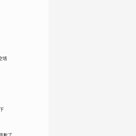
空塔
下
道歉了