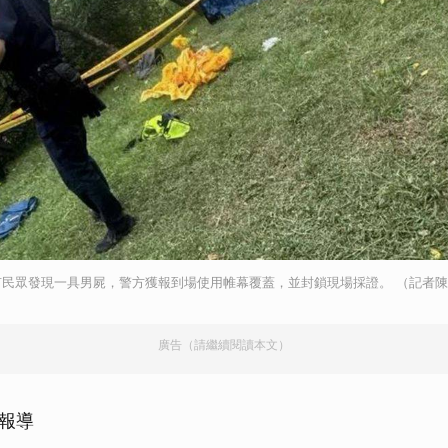
有民眾發現一具男屍，警方獲報到場使用帷幕覆蓋，並封鎖現場採證。 （記者
廣告（請繼續閱讀本文）
中報導