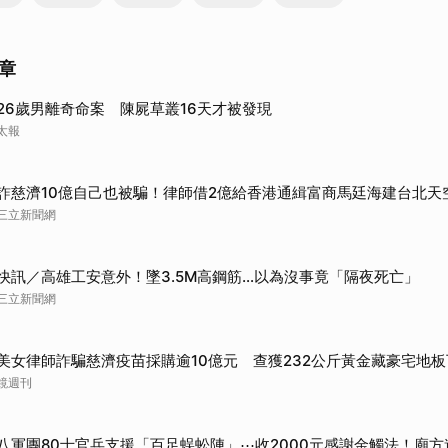
取消
章
26歲男離奇命案 陳屍草叢16天才被發現
太報
詐慈濟10億自己也被騙！律師借2億給香港通緝富商馬廷海建台北天
三立新聞網
快訊／高雄工安意外！墜3.5M高鋼筋…以為沒事竟「隔夜死亡」
三立新聞網
美女律師詐騙慈濟疫苗採購逾10億元 查獲232公斤黃金藏豪宅地板
鏡週刊
八軍團80士官兵支援「百足蜈蚣陣」⋯收2000元感謝金觸法！廟方