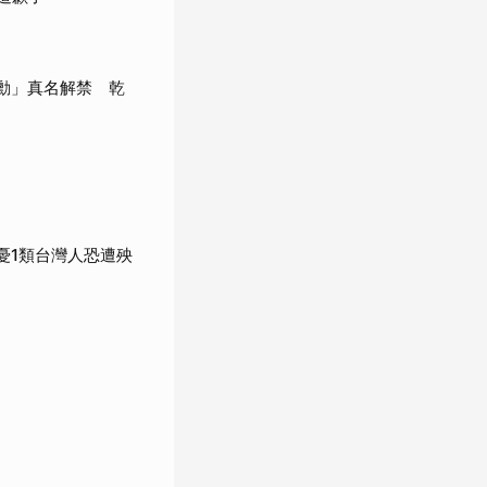
承勳」真名解禁 乾
憂1類台灣人恐遭殃