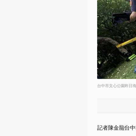
台中市文心公園昨日
記者陳金龍∕台