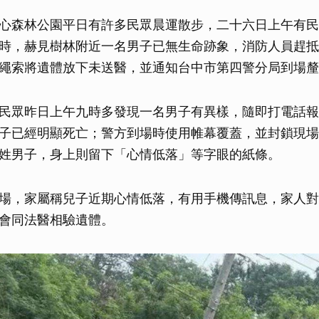
心森林公園平日有許多民眾晨運散步，二十六日上午有民
時，赫見樹林附近一名男子已無生命跡象，消防人員趕抵
繩索將遺體放下未送醫，並通知台中市第四警分局到場釐
民眾昨日上午九時多發現一名男子有異樣，隨即打電話報
子已經明顯死亡；警方到場時使用帷幕覆蓋，並封鎖現場
姓男子，身上則留下「心情低落」等字眼的紙條。
場，家屬稱兒子近期心情低落，有用手機傳訊息，家人對
會同法醫相驗遺體。