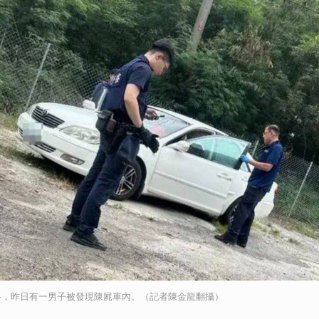
路，昨日有一男子被發現陳屍車內。（記者陳金龍翻攝）