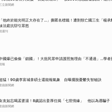
三立新聞網
「他終於能光明正大存在了...」撕匿名標籤！遭割頸亡國三生「楊
妹法庭抗辯引眾怒
鏡週刊
中國爆已偷偷「鎖國」！大批民眾申請護照無理由「不通過」...學者
鏡報
超猛！90歲李富城拿碩士還能報氣象 自曝擺脫憂鬱失智秘訣
壹蘋新聞網
女友如忘喝孟婆湯！8歲認出姜厚任揭「七世情緣」 他以為遇騙子
壹蘋新聞網