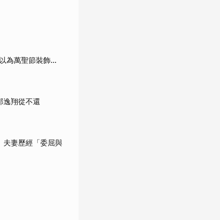
為萬聖節裝飾...
邵逸翔從不還
 夫妻歷經「委屈與