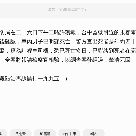
廣告（請繼續閱讀本文）
防局在二十六日下午二時許獲報，台中監獄附近的永春南
後確認，車內男子已明顯死亡，警方查出死者是年約四十
照，應為計程車司機，恐已死亡多日，已聯絡到死者在高
，全案將報請檢察官相驗，以調查案發經過，釐清死因。
殺防治專線請打一九九五。）
屬
#死者
#遺體
#台中市
國內