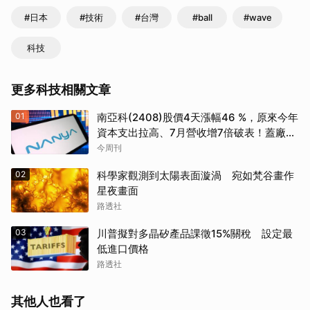
#日本
#技術
#台灣
#ball
#wave
科技
更多科技相關文章
01
南亞科(2408)股價4天漲幅46 %，原來今年
資本支出拉高、7月營收增7倍破表！蓋廠買
設備最新營運目標曝光
今周刊
02
科學家觀測到太陽表面漩渦 宛如梵谷畫作
星夜畫面
路透社
03
川普擬對多晶矽產品課徵15%關稅 設定最
低進口價格
路透社
其他人也看了