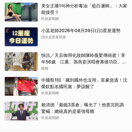
美女主播1句神分析毒油「藍白邏輯」：大家
能接受？
民視新聞網
小孟老師2026年08月09日(日)星座運勢
清水孟星座塔羅
快訊／天后御用化妝師陳聆薇驚傳病逝！享
年56歲 江蕙、孫燕姿演唱會幕後功臣、蔡
健雅崩潰難接受
鏡報
中國祭1招「藏到國外也沒用」富豪急逃！沈
榮欽點名國民黨：夢該醒了
民視新聞網
賴清德「最鐵3票倉」曝光了！他查完民調
驚喊：總統真的是最強母雞
民視新聞網