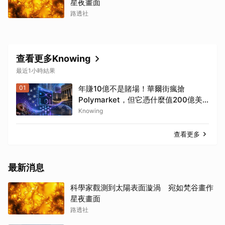
星夜畫面
路透社
查看更多Knowing
最近1小時結果
01
年賺10億不是賭場！華爾街瘋搶
Polymarket，但它憑什麼值200億美
元？
Knowing
查看更多
最新消息
科學家觀測到太陽表面漩渦 宛如梵谷畫作
星夜畫面
路透社