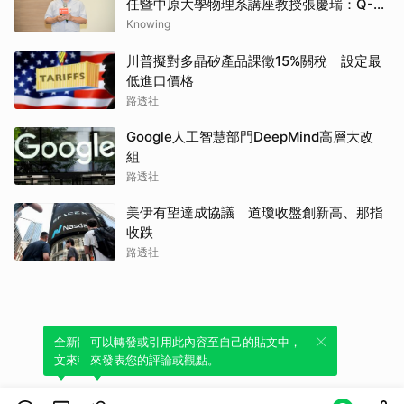
任暨中原大學物理系講座教授張慶瑞：Q-
day的countdown現在已經開始了
Knowing
川普擬對多晶矽產品課徵15%關稅 設定最
低進口價格
路透社
Google人工智慧部門DeepMind高層大改
組
路透社
美伊有望達成協議 道瓊收盤創新高、那指
收跌
路透社
全新體驗！一鍵引用此內容，透過發布貼
可以轉發或引用此內容至自己的貼文中，
文來輕鬆表達個人立場。
來發表您的評論或觀點。