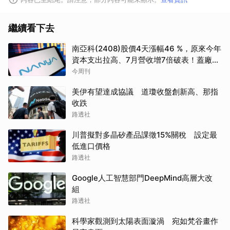
繼續看下去
南亞科(2408)股價4天漲幅46 %，原來今年
資本支出拉高、7月營收增7倍破表！蓋廠買
設備最新營運目標曝光
今周刊
美伊有望達成協議 道瓊收盤創新高、那指
收跌
路透社
川普擬對多晶矽產品課徵15%關稅 設定最
低進口價格
路透社
Google人工智慧部門DeepMind高層大改
組
路透社
科學家觀測到太陽表面漩渦 宛如梵谷畫作