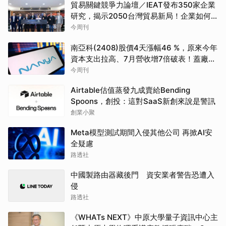
貿易關鍵競爭力論壇／IEAT發布350家企業
研究，揭示2050台灣貿易新局！企業如何
透過養「蝦」養「馬」掌握先機？
今周刊
南亞科(2408)股價4天漲幅46 %，原來今年
資本支出拉高、7月營收增7倍破表！蓋廠買
設備最新營運目標曝光
今周刊
Airtable估值蒸發九成賣給Bending
Spoons，創投：這對SaaS新創來說是警訊
創業小聚
Meta模型測試期間入侵其他公司 再掀AI安
全疑慮
路透社
中國製路由器藏後門 資安業者警告恐遭入
侵
路透社
《WHATs NEXT》中原大學量子資訊中心主