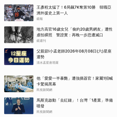
王彥程太猛了！6局飆7K奪第10勝 韓職亞
洲外援史上第一人
鏡報
地方高官16歲女兒「偷約20歲男網友」遭性
虐拍裸照 警證實：再晚一步恐遭滅口
鏡週刊
父親節!小孟老師2026年08月08日(六)星座
運勢
清水孟星座塔羅
他「愛愛一半暴斃」遭強摘器官！家屬1招喊
卡驚揭黑幕
民視新聞網
馬斯克啟動「去紅鏈」！台灣「1產業」準備
噴發
民視新聞網