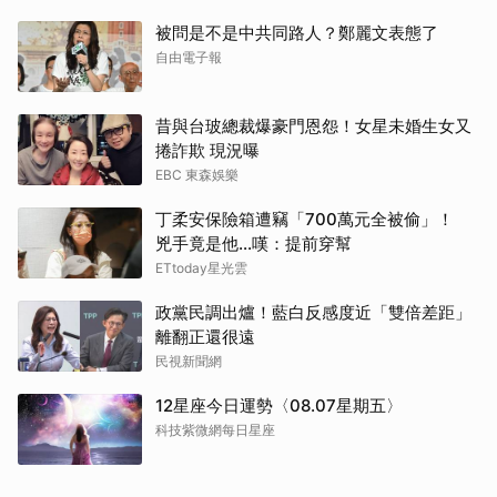
被問是不是中共同路人？鄭麗文表態了
自由電子報
昔與台玻總裁爆豪門恩怨！女星未婚生女又
捲詐欺 現況曝
EBC 東森娛樂
丁柔安保險箱遭竊「700萬元全被偷」！
兇手竟是他...嘆：提前穿幫
ETtoday星光雲
政黨民調出爐！藍白反感度近「雙倍差距」
離翻正還很遠
民視新聞網
12星座今日運勢〈08.07星期五〉
科技紫微網每日星座