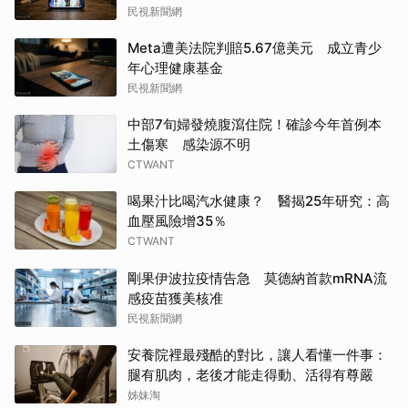
民視新聞網
Meta遭美法院判賠5.67億美元 成立青少
年心理健康基金
民視新聞網
中部7旬婦發燒腹瀉住院！確診今年首例本
土傷寒 感染源不明
CTWANT
喝果汁比喝汽水健康？ 醫揭25年研究：高
血壓風險增35％
CTWANT
剛果伊波拉疫情告急 莫德納首款mRNA流
感疫苗獲美核准
民視新聞網
安養院裡最殘酷的對比，讓人看懂一件事：
腿有肌肉，老後才能走得動、活得有尊嚴
姊妹淘