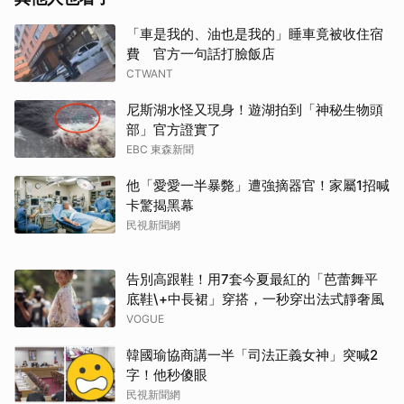
「車是我的、油也是我的」睡車竟被收住宿
費 官方一句話打臉飯店
CTWANT
尼斯湖水怪又現身！遊湖拍到「神秘生物頭
部」官方證實了
EBC 東森新聞
他「愛愛一半暴斃」遭強摘器官！家屬1招喊
卡驚揭黑幕
民視新聞網
告別高跟鞋！用7套今夏最紅的「芭蕾舞平
底鞋\+中長裙」穿搭，一秒穿出法式靜奢風
VOGUE
韓國瑜協商講一半「司法正義女神」突喊2
字！他秒傻眼
民視新聞網