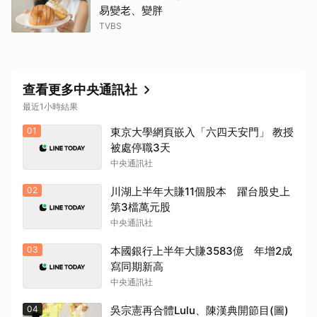
易變老、變胖
TVBS
查看更多中央通訊社
最近1小時結果
01
東京大學網頁嵌入「六四天安門」 教授
取消
被處停職3天
中央通訊社
02
川湖上半年大賺11個股本 躍台股史上
第3檔萬元股
中央通訊社
03
本國銀行上半年大賺3583億 年增2成
寫同期新高
中央通訊社
04
吳宗憲再合體Lulu、陳漢典開節目(圖)