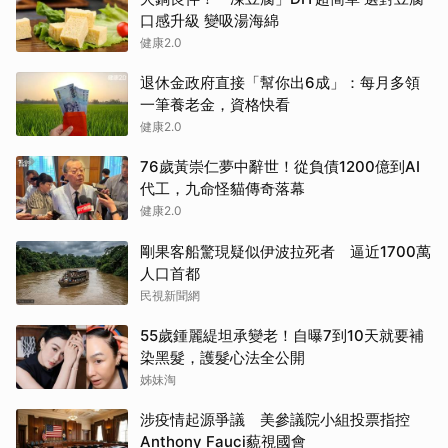
口感升級 變吸湯海綿
健康2.0
退休金政府直接「幫你出6成」：每月多領
一筆養老金，資格快看
健康2.0
76歲黃崇仁夢中辭世！從負債1200億到AI
代工，九命怪貓傳奇落幕
健康2.0
剛果客船驚現疑似伊波拉死者 逼近1700萬
人口首都
民視新聞網
55歲鍾麗緹坦承變老！自曝7到10天就要補
染黑髮，護髮心法全公開
姊妹淘
涉疫情起源爭議 美參議院小組投票指控
Anthony Fauci藐視國會