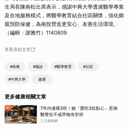
生局長陳南松出席表示，感謝中興大學透過醫學專業
及在地服務模式，將醫學教育結合社區關懷，強化鄉
親預防保健，為南投營造更安心、友善生活環境。
（編輯：謝雅竹）1140809
查看原始文章
#衛教
#義診
#醫學教育
#社區
#中興大學
健康
更多健康相關文章
01
7年內連罹2癌！她「愛吃3款點心」惹禍
醫警告不戒早晚有肝癌
三立新聞網