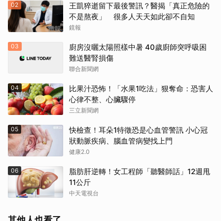
02
王凱猝逝留下最後警訊？醫揭「真正危險的
不是熬夜」 很多人天天如此卻不自知
鏡報
03
廚房沒曬太陽照樣中暑 40歲廚師突呼吸困
難送醫腎損傷
聯合新聞網
04
比果汁恐怖！「水果1吃法」狠奪命：恐害人
心律不整、心臟驟停
三立新聞網
05
快檢查！耳朵1特徵恐是心血管警訊 小心冠
狀動脈疾病、腦血管病變找上門
健康2.0
06
脂肪肝逆轉！女工程師「聽醫師話」12週甩
11公斤
中天電視台
其他人也看了