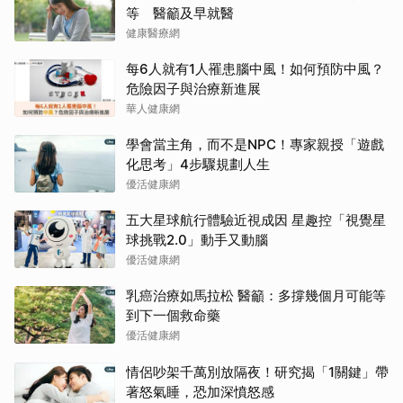
等 醫籲及早就醫
健康醫療網
每6人就有1人罹患腦中風！如何預防中風？
危險因子與治療新進展
華人健康網
學會當主角，而不是NPC！專家親授「遊戲
化思考」4步驟規劃人生
優活健康網
五大星球航行體驗近視成因 星趣控「視覺星
球挑戰2.0」動手又動腦
優活健康網
乳癌治療如馬拉松 醫籲：多撐幾個月可能等
到下一個救命藥
優活健康網
情侶吵架千萬別放隔夜！研究揭「1關鍵」帶
著怒氣睡，恐加深憤怒感