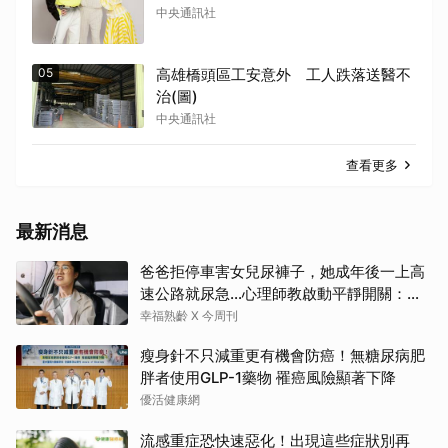
中央通訊社
05
高雄橋頭區工安意外 工人跌落送醫不
治(圖)
中央通訊社
查看更多
最新消息
爸爸拒停車害女兒尿褲子，她成年後一上高
速公路就尿急…心理師教啟動平靜開關：恐
慌慢慢退場
幸福熟齡 X 今周刊
瘦身針不只減重更有機會防癌！無糖尿病肥
胖者使用GLP-1藥物 罹癌風險顯著下降
優活健康網
流感重症恐快速惡化！出現這些症狀別再