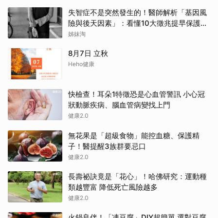
失智症不是突然發生的！醫師解析「基因風
險與後天因素」：看懂10大徵兆提早保護大
腦
姊妹淘
8月7日 立秋
Heho健康
快檢查！耳朵1特徵恐是心血管警訊 小心冠
狀動脈疾病、腦血管病變找上門
健康2.0
無花果是「超級食物」能控血糖、保護精
子！醫提醒3族群要忌口
健康2.0
長壽祕訣竟是「花心」！哈佛研究：運動種
類越豐富 降低死亡風險越多
健康2.0
火鍋良伴！「凍豆腐」DIY超簡單 選對豆腐