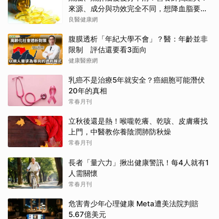
來源、成分與功效完全不同，想降血脂要吃
「它」
良醫健康網
腹膜透析「年紀大學不會」？醫：年齡並非
限制 評估還要看3面向
健康醫療網
乳癌不是治療5年就安全？癌細胞可能潛伏
20年的真相
常春月刊
立秋後還是熱！喉嚨乾癢、乾咳、皮膚癢找
上門，中醫教你養陰潤肺防秋燥
常春月刊
長者「量六力」揪出健康警訊！每4人就有1
人需關懷
常春月刊
危害青少年心理健康 Meta遭美法院判賠
5.67億美元