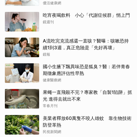
優活健康網
吃宵夜喝飲料 小心「代謝症候群」悄上門
鏡週刊
A流吃完克流感還一直咳？醫曝：咳嗽恐持
續1到3週，真正危險是「先好再壞」
鏡報
國小生腋下飄異味恐是狐臭？醫：若伴青春
期徵象應評估性早熟
健康醫療網
果蠅一直飛殺不完？專家教「自製1陷阱」抓
光 進得去就出不來
常春月刊
美業者釋放60萬隻不咬人雄蚊 靠生物技術
防登革熱
民視新聞網