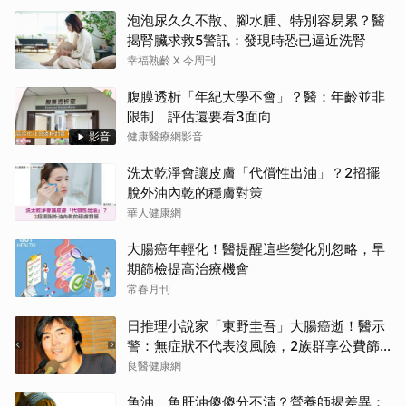
泡泡尿久久不散、腳水腫、特別容易累？醫
揭腎臟求救5警訊：發現時恐已逼近洗腎
幸福熟齡 X 今周刊
腹膜透析「年紀大學不會」？醫：年齡並非
限制 評估還要看3面向
影音
健康醫療網影音
洗太乾淨會讓皮膚「代償性出油」？2招擺
脫外油內乾的穩膚對策
華人健康網
大腸癌年輕化！醫提醒這些變化別忽略，早
期篩檢提高治療機會
常春月刊
日推理小說家「東野圭吾」大腸癌逝！醫示
警：無症狀不代表沒風險，2族群享公費篩
檢
良醫健康網
魚油、魚肝油傻傻分不清？營養師揭差異：