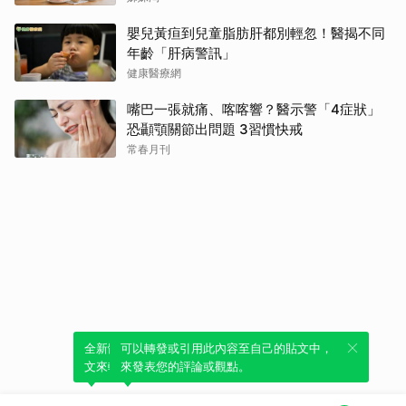
嬰兒黃疸到兒童脂肪肝都別輕忽！醫揭不同
年齡「肝病警訊」
健康醫療網
嘴巴一張就痛、喀喀響？醫示警「4症狀」
恐顳顎關節出問題 3習慣快戒
常春月刊
全新體驗！一鍵引用此內容，透過發布貼
可以轉發或引用此內容至自己的貼文中，
文來輕鬆表達個人立場。
來發表您的評論或觀點。