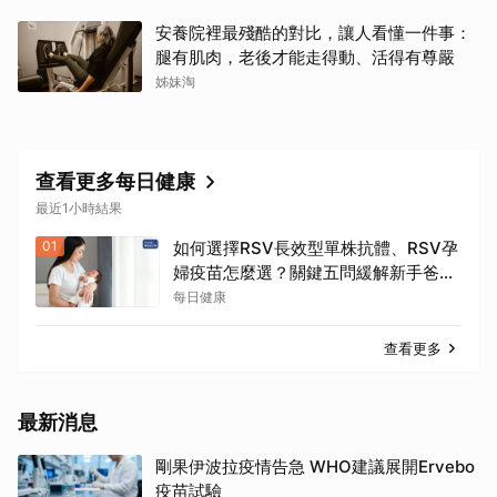
安養院裡最殘酷的對比，讓人看懂一件事：
腿有肌肉，老後才能走得動、活得有尊嚴
姊妹淘
查看更多每日健康
最近1小時結果
01
如何選擇RSV長效型單株抗體、RSV孕
婦疫苗怎麼選？關鍵五問緩解新手爸媽
焦慮
每日健康
查看更多
最新消息
剛果伊波拉疫情告急 WHO建議展開Ervebo
疫苗試驗