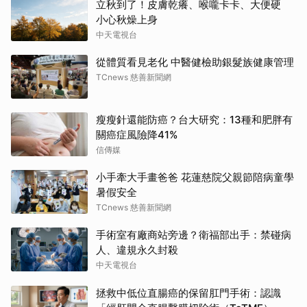
立秋到了！皮膚乾癢、喉嚨卡卡、大便硬
小心秋燥上身
中天電視台
從體質看見老化 中醫健檢助銀髮族健康管理
TCnews 慈善新聞網
瘦瘦針還能防癌？台大研究：13種和肥胖有
關癌症風險降41%
信傳媒
小手牽大手畫爸爸 花蓮慈院父親節陪病童學
暑假安全
TCnews 慈善新聞網
手術室有廠商站旁邊？衛福部出手：禁碰病
人、違規永久封殺
中天電視台
拯救中低位直腸癌的保留肛門手術：認識