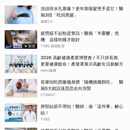
洗頭排水孔塞爆？更年期落髮兇手是它！醫
揭3招「吃回黑髮」
健康2.0
疲勞提不起勁是警訊！醫揭「半憂鬱」危
機 這樣吃睡才能好
影音
TVBS 新聞影音
2026 高齡健康產業博覽會 / 不只拚長壽、
更要健康餘命！產發署展示高齡生活新解方
Heho健康
長輩怕吃西藥傷身體「隨機挑幾顆吃」 醫
揭5大錯誤迷思恐走向洗腎
CTWANT
肺部結節不用怕！醫師：做「這件事」解心
結！
TVBS