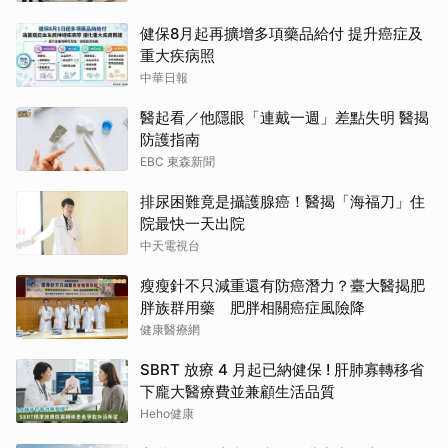
健保8月起再擴增多項藥品給付 提升癌症及
重大疾病照
中華日報
醫起看／他隱眼「連戴一週」差點失明 醫揭
防護指南
EBC 東森新聞
排尿困難竟是攝護腺癌！醫揭「海福刀」住
院最快一天出院
中天電視台
瘦瘦針不只減重還有防癌潛力？臺大醫揭肥
胖族群用藥 肥胖相關癌症風險降
健康醫療網
SBRT 放療 4 月起已納健保 ! 肝肺寡轉移省
下龐大醫療費並兼顧生活品質
Heho健康