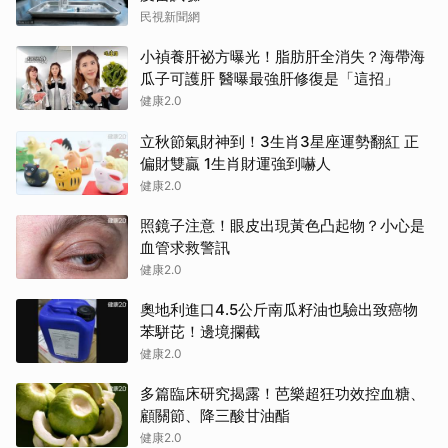
民視新聞網
小禎養肝祕方曝光！脂肪肝全消失？海帶海
瓜子可護肝 醫曝最強肝修復是「這招」
健康2.0
立秋節氣財神到！3生肖3星座運勢翻紅 正
偏財雙贏 1生肖財運強到嚇人
健康2.0
照鏡子注意！眼皮出現黃色凸起物？小心是
血管求救警訊
健康2.0
奧地利進口4.5公斤南瓜籽油也驗出致癌物
苯駢芘！邊境攔截
健康2.0
多篇臨床研究揭露！芭樂超狂功效控血糖、
顧關節、降三酸甘油酯
健康2.0