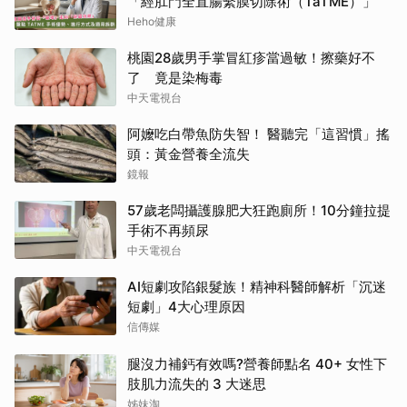
「經肛門全直腸繫膜切除術（TaTME）」
Heho健康
桃園28歲男手掌冒紅疹當過敏！擦藥好不
了 竟是染梅毒
中天電視台
阿嬤吃白帶魚防失智！ 醫聽完「這習慣」搖
頭：黃金營養全流失
鏡報
57歲老闆攝護腺肥大狂跑廁所！10分鐘拉提
手術不再頻尿
中天電視台
AI短劇攻陷銀髮族！精神科醫師解析「沉迷
短劇」4大心理原因
信傳媒
腿沒力補鈣有效嗎?營養師點名 40+ 女性下
肢肌力流失的 3 大迷思
姊妹淘