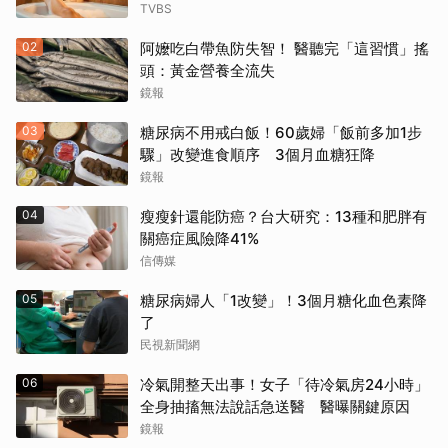
TVBS
02
阿嬤吃白帶魚防失智！ 醫聽完「這習慣」搖
頭：黃金營養全流失
鏡報
03
糖尿病不用戒白飯！60歲婦「飯前多加1步
驟」改變進食順序 3個月血糖狂降
鏡報
04
瘦瘦針還能防癌？台大研究：13種和肥胖有
關癌症風險降41%
信傳媒
05
糖尿病婦人「1改變」！3個月糖化血色素降
了
民視新聞網
06
冷氣開整天出事！女子「待冷氣房24小時」
全身抽搐無法說話急送醫 醫曝關鍵原因
鏡報