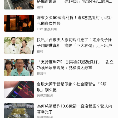
搭機衝東京 「聽1句話」當場心碎...結局看
哭網
鏡報
屏東女欠50萬高利貸！遭3惡煞追討 小吃店
包廂多次性侵
EBC 東森新聞
快訊／台玻夫人徐莉玲回應了！還原長子徐
子翔離世真相 痛陷「巨大哀傷」足不出戶
鏡報
「支持度剩7%，別再自我感覺良好」 謝立
功嘆民眾黨現況：雙標得太嚴重
鏡週刊
台股大彈千點是假象？杜金龍警告「2類
股」別久抱
民視新聞網
為何慈濟遭詐10.6億卻一直沒報案？驚人內
幕曝光了
民視新聞網