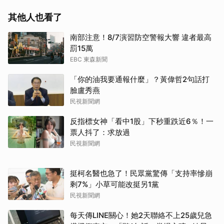
其他人也看了
南部注意！8/7演習防空警報大響 違者最高
罰15萬
EBC 東森新聞
「你的油我要通報什麼」？黃偉哲2句話打
臉盧秀燕
民視新聞網
反指標女神「看中1股」下秒重跌近6％！一
票人抖了：求放過
民視新聞網
挺柯名醫也急了！民眾黨驚傳「支持率慘崩
剩7%」小草可能改挺另1黨
民視新聞網
每天傳LINE關心！她2天聯絡不上25歲兒急