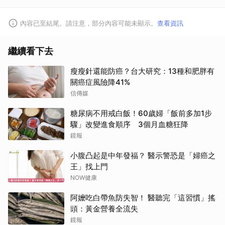
內容已至結尾。請注意，部分內容可能未顯示。
查看資訊
繼續看下去
瘦瘦針還能防癌？台大研究：13種和肥胖有
關癌症風險降41%
信傳媒
糖尿病不用戒白飯！60歲婦「飯前多加1步
驟」改變進食順序 3個月血糖狂降
取消
鏡報
小腹凸起是中年發福？ 醫示警恐是「婦癌之
王」找上門
NOW健康
阿嬤吃白帶魚防失智！ 醫聽完「這習慣」搖
頭：黃金營養全流失
鏡報