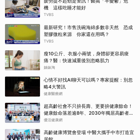
疲勞提不起勁是警訊！醫揭「半憂鬱」危
機 這樣吃睡才能好
TVBS
最新研究！市售洗碗海綿多數非天然 恐成
塑膠微粒來源 你家還在用嗎？
TVBS
瘦10公斤、衣服小兩號，身體卻更容易痠
痛？醫：快速減重後別忽略肌力
姊妹淘
心情不好找AI聊天可以嗎？專家提醒：別忽
略4大警訊
健康醫療網
超高齡社會不只拚長壽、更要拚健康餘命！
健康餘命落差逾8年、2030年獨居高齡者估
破百萬戶
優活健康網
高齡健康博覽會登場 中醫大攜手中市打造宜
居館