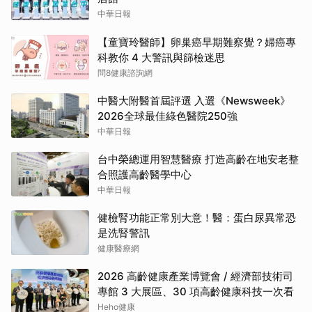
中華日報
【童寶玲醫師】卵巢癌早期難察覺？婦癌專
科教你 4 大警訊與篩檢迷思
問8健康諮詢網
中醫大附醫首屆評選 入選《Newsweek》
2026全球最佳綠色醫院250強
中華日報
台中榮總運用智慧醫療 打造高齡在地安老整
合照護高齡醫學中心
中華日報
健檢腎功能正常別大意！醫：蛋白尿異常恐
是洗腎警訊
健康醫療網
2026 高齡健康產業博覽會 / 經濟部技術司
專館 3 大展區、30 項高齡健康科技一次看
Heho健康